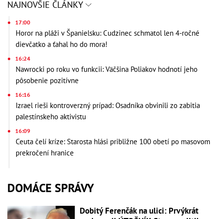
NAJNOVŠIE ČLÁNKY
17:00
Horor na pláži v Španielsku: Cudzinec schmatol len 4-ročné
dievčatko a ťahal ho do mora!
16:24
Nawrocki po roku vo funkcii: Väčšina Poliakov hodnotí jeho
pôsobenie pozitívne
16:16
Izrael rieši kontroverzný prípad: Osadníka obvinili zo zabitia
palestínskeho aktivistu
16:09
Ceuta čelí kríze: Starosta hlási približne 100 obetí po masovom
prekročení hranice
DOMÁCE SPRÁVY
Dobitý Ferenčák na ulici: Prvýkrát