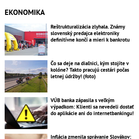
EKONOMIKA
Reštrukturalizácia zlyhala. Známy
slovenský predajca elektroniky
definitívne končí a mieri k bankrotu
Čo sa deje na diaľnici, kým stojíte v
kolóne? Takto pracujú cestári počas
letnej údržby! (foto)
VÚB banka zápasila s veľkým
výpadkom: Klienti sa nevedeli dostať
do aplikácie ani do internetbankingu!
Inflácia zmenila správanie Slovákov: