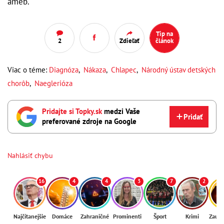
améb.
Tip na
2
Zdieľať
článok
Viac o téme:
Diagnóza
,
Nákaza
,
Chlapec
,
Národný ústav detských
chorôb
,
Naeglerióza
Pridajte si Topky.sk
medzi Vaše
Pridať
preferované zdroje na Google
Nahlásiť chybu
16
4
4
3
7
2
Najčítanejšie
Domáce
Zahraničné
Prominenti
Šport
Krimi
Zaují