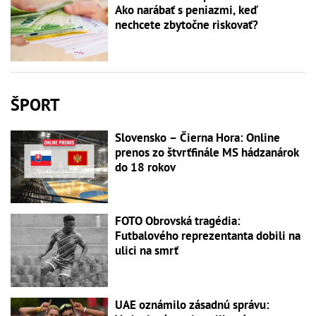
Ako narábať s peniazmi, keď
nechcete zbytočne riskovať?
ŠPORT
Slovensko – Čierna Hora: Online
prenos zo štvrťfinále MS hádzanárok
do 18 rokov
FOTO Obrovská tragédia:
Futbalového reprezentanta dobili na
ulici na smrť
UAE oznámilo zásadnú správu: