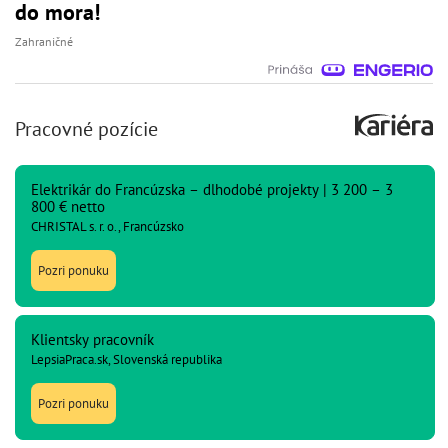
do mora!
Zahraničné
Pracovné pozície
Elektrikár do Francúzska – dlhodobé projekty | 3 200 – 3
800 € netto
CHRISTAL s. r. o., Francúzsko
Pozri ponuku
Klientsky pracovník
LepsiaPraca.sk, Slovenská republika
Pozri ponuku