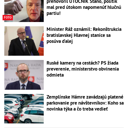
prehovoril ÚTOČNÍK Stano, politik
mal pred útokom napomenúť hlučnú
partiu!
FOTO
Minister Ráž oznámil: Rekonštrukcia
bratislavskej Hlavnej stanice sa
posúva ďalej
Ruské kamery na cestách? PS žiada
preverenie, ministerstvo obvinenia
odmieta
Zemplínske Hámre zavádzajú platené
parkovanie pre návštevníkov: Koho sa
novinka týka a čo treba vedieť