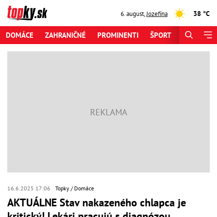
38 °C
6. august
,
Jozefína
DOMÁCE
ZAHRANIČNÉ
PROMINENTI
ŠPORT
ZAUJÍMAV
16.6.2025 17:06
Topky
Domáce
AKTUÁLNE Stav nakazeného chlapca je
kritický! Lekári pracujú s diagnózou