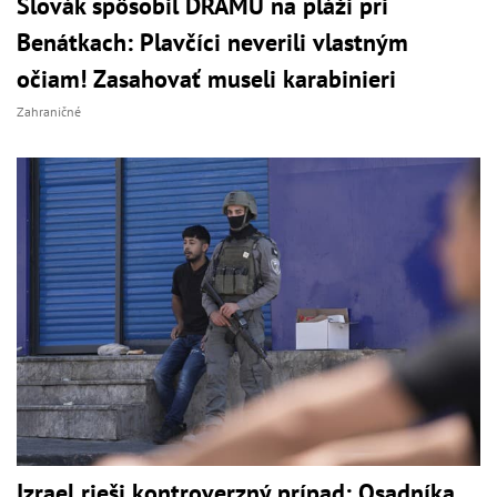
Slovák spôsobil DRÁMU na pláži pri
Benátkach: Plavčíci neverili vlastným
očiam! Zasahovať museli karabinieri
Zahraničné
Izrael rieši kontroverzný prípad: Osadníka