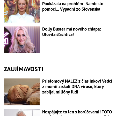
Poukázala na problém: Namiesto
pomoci... Vypadni zo Slovenska
Dolly Buster má nového chlapa:
Ulovila šľachtica!
ZAUJÍMAVOSTI
Prielomový NÁLEZ z čias Inkov! Vedci
z múmií získali DNA vírusu, ktorý
zabíjal milióny ľudí
Nespájajte to len s horúčavami! TOTO