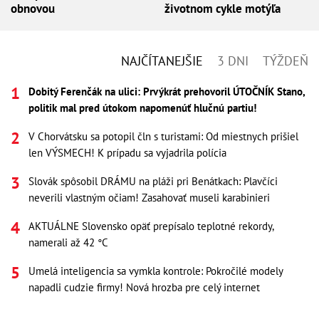
obnovou
životnom cykle motýľa
NAJČÍTANEJŠIE
3 DNI
TÝŽDEŇ
Dobitý Ferenčák na ulici: Prvýkrát prehovoril ÚTOČNÍK Stano,
politik mal pred útokom napomenúť hlučnú partiu!
V Chorvátsku sa potopil čln s turistami: Od miestnych prišiel
len VÝSMECH! K prípadu sa vyjadrila polícia
Slovák spôsobil DRÁMU na pláži pri Benátkach: Plavčíci
neverili vlastným očiam! Zasahovať museli karabinieri
AKTUÁLNE Slovensko opäť prepísalo teplotné rekordy,
namerali až 42 °C
Umelá inteligencia sa vymkla kontrole: Pokročilé modely
napadli cudzie firmy! Nová hrozba pre celý internet