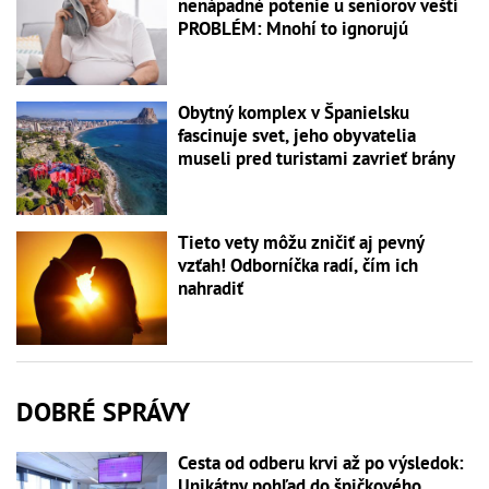
nenápadné potenie u seniorov veští
PROBLÉM: Mnohí to ignorujú
Obytný komplex v Španielsku
fascinuje svet, jeho obyvatelia
museli pred turistami zavrieť brány
Tieto vety môžu zničiť aj pevný
vzťah! Odborníčka radí, čím ich
nahradiť
DOBRÉ SPRÁVY
Cesta od odberu krvi až po výsledok:
Unikátny pohľad do špičkového