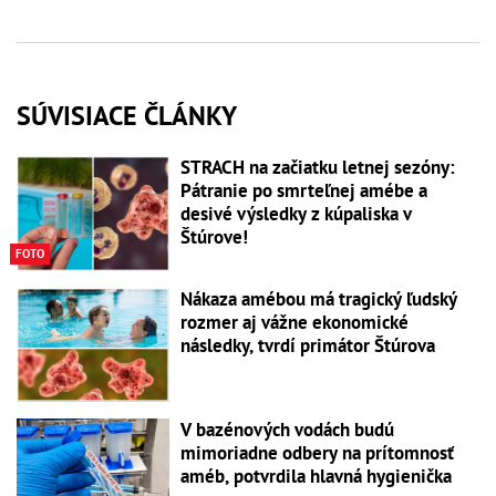
SÚVISIACE ČLÁNKY
STRACH na začiatku letnej sezóny:
Pátranie po smrteľnej amébe a
desivé výsledky z kúpaliska v
Štúrove!
FOTO
Nákaza amébou má tragický ľudský
rozmer aj vážne ekonomické
následky, tvrdí primátor Štúrova
V bazénových vodách budú
mimoriadne odbery na prítomnosť
améb, potvrdila hlavná hygienička