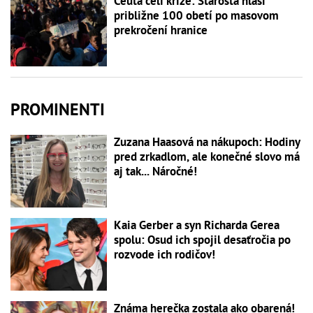
Ceuta čelí kríze: Starosta hlási
približne 100 obetí po masovom
prekročení hranice
PROMINENTI
Zuzana Haasová na nákupoch: Hodiny
pred zrkadlom, ale konečné slovo má
aj tak... Náročné!
Kaia Gerber a syn Richarda Gerea
spolu: Osud ich spojil desaťročia po
rozvode ich rodičov!
Známa herečka zostala ako obarená!