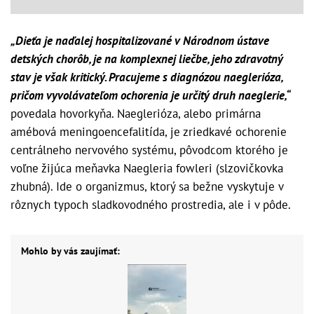
„Dieťa je naďalej hospitalizované v Národnom ústave
detských chorôb, je na komplexnej liečbe, jeho zdravotný
stav je však kritický. Pracujeme s diagnózou naeglerióza,
pričom vyvolávateľom ochorenia je určitý druh naeglerie,“
povedala hovorkyňa. Naeglerióza, alebo primárna
amébová meningoencefalitída, je zriedkavé ochorenie
centrálneho nervového systému, pôvodcom ktorého je
voľne žijúca meňavka Naegleria fowleri (slzovičkovka
zhubná). Ide o organizmus, ktorý sa bežne vyskytuje v
rôznych typoch sladkovodného prostredia, ale i v pôde.
Mohlo by vás zaujímať: