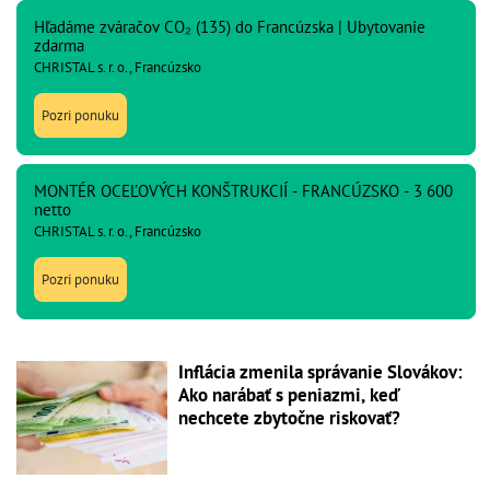
Hľadáme zváračov CO₂ (135) do Francúzska | Ubytovanie
zdarma
CHRISTAL s. r. o., Francúzsko
Pozri ponuku
MONTÉR OCEĽOVÝCH KONŠTRUKCIÍ - FRANCÚZSKO - 3 600
netto
CHRISTAL s. r. o., Francúzsko
Pozri ponuku
Inflácia zmenila správanie Slovákov:
Ako narábať s peniazmi, keď
nechcete zbytočne riskovať?