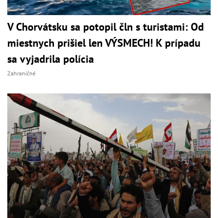
V Chorvátsku sa potopil čln s turistami: Od
miestnych prišiel len VÝSMECH! K prípadu
sa vyjadrila polícia
Zahraničné