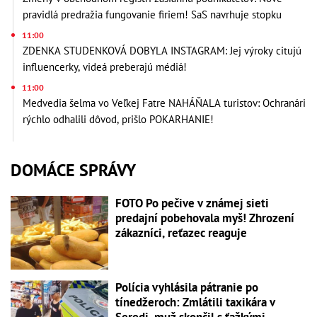
pravidlá predražia fungovanie firiem! SaS navrhuje stopku
11:00
ZDENKA STUDENKOVÁ DOBYLA INSTAGRAM: Jej výroky citujú
influencerky, videá preberajú médiá!
11:00
Medvedia šelma vo Veľkej Fatre NAHÁŇALA turistov: Ochranári
rýchlo odhalili dôvod, prišlo POKARHANIE!
DOMÁCE SPRÁVY
FOTO Po pečive v známej sieti
predajní pobehovala myš! Zhrození
zákazníci, reťazec reaguje
Polícia vyhlásila pátranie po
tínedžeroch: Zmlátili taxikára v
Seredi, muž skončil s ťažkými