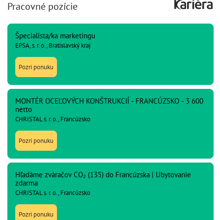
Pracovné pozície
Špecialista/ka marketingu
EPSA, s. r. o., Bratislavský kraj
Pozri ponuku
MONTÉR OCEĽOVÝCH KONŠTRUKCIÍ - FRANCÚZSKO - 3 600
netto
CHRISTAL s. r. o., Francúzsko
Pozri ponuku
Hľadáme zváračov CO₂ (135) do Francúzska | Ubytovanie
zdarma
CHRISTAL s. r. o., Francúzsko
Pozri ponuku