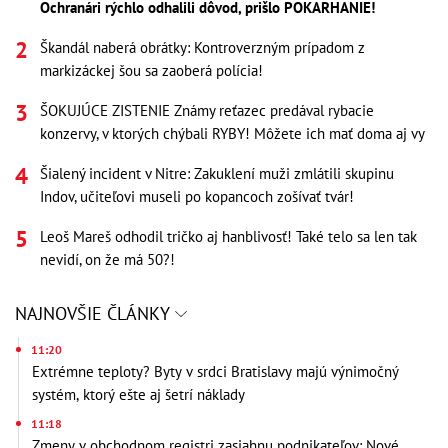
Ochranári rýchlo odhalili dôvod, prišlo POKARHANIE!
Škandál naberá obrátky: Kontroverzným prípadom z
markizáckej šou sa zaoberá polícia!
ŠOKUJÚCE ZISTENIE Známy reťazec predával rybacie
konzervy, v ktorých chýbali RYBY! Môžete ich mať doma aj vy
Šialený incident v Nitre: Zakuklení muži zmlátili skupinu
Indov, učiteľovi museli po kopancoch zošívať tvár!
Leoš Mareš odhodil tričko aj hanblivosť! Také telo sa len tak
nevidí, on že má 50?!
NAJNOVŠIE ČLÁNKY
11:20
Extrémne teploty? Byty v srdci Bratislavy majú výnimočný
systém, ktorý ešte aj šetrí náklady
11:18
Zmeny v obchodnom registri zasiahnu podnikateľov: Nové