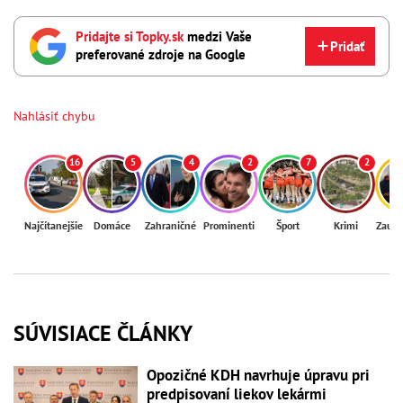
Pridajte si Topky.sk
medzi Vaše
Pridať
preferované zdroje na Google
Nahlásiť chybu
16
5
4
2
7
2
Najčítanejšie
Domáce
Zahraničné
Prominenti
Šport
Krimi
Zaují
SÚVISIACE ČLÁNKY
Opozičné KDH navrhuje úpravu pri
predpisovaní liekov lekármi