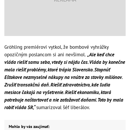
Gröhling premiérovi vytkol, že bombové vyhrážky
opozičným poslancom si ani nevšimol.
„Ale keď chce
vláda riešiť samu seba, vtedy si nájdu čas. Vláda by konečne
mala riešiť problémy, ktoré trápia Slovensko. Stopnúť
Eštokove nezmyselné nákupy na vnútre za stovky miliónov.
Zrušiť transakčnú daň. Riešiť zdravotníctvo, kde ľudia
mesiace čakajú na vyšetrenie. Riešiť ekonomiku, ktorá
potrebuje naštartovať a nie zaťažovať daňami. Toto by mala
robiť vláda SR,“
sumarizoval šéf liberálov.
Mohlo by vás zaujímať: