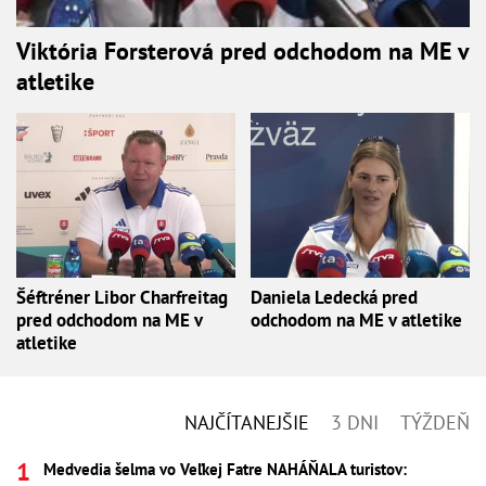
Viktória Forsterová pred odchodom na ME v
atletike
Šéftréner Libor Charfreitag
Daniela Ledecká pred
pred odchodom na ME v
odchodom na ME v atletike
atletike
NAJČÍTANEJŠIE
3 DNI
TÝŽDEŇ
Medvedia šelma vo Veľkej Fatre NAHÁŇALA turistov: