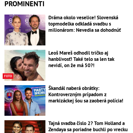
PROMINENTI
Dráma okolo veselice! Slovenská
topmodelka odkladá svadbu s
milionárom: Nevedia sa dohodnúť
Leoš Mareš odhodil tričko aj
hanblivosť! Také telo sa len tak
nevidí, on že má 50?!
FOTO
Škandál naberá obrátky:
Kontroverzným prípadom z
markizáckej šou sa zaoberá polícia!
Tajná svadba číslo 2? Tom Holland a
Zendaya sa poriadne buchli po vrecku