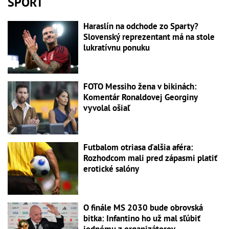
ŠPORT
Haraslín na odchode zo Sparty?
Slovenský reprezentant má na stole
lukratívnu ponuku
FOTO Messiho žena v bikinách:
Komentár Ronaldovej Georginy
vyvolal ošiaľ
Futbalom otriasa ďalšia aféra:
Rozhodcom mali pred zápasmi platiť
erotické salóny
O finále MS 2030 bude obrovská
bitka: Infantino ho už mal sľúbiť