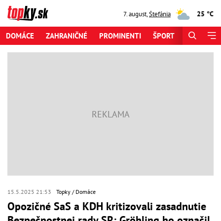
25 °C
7. august
,
Štefánia
DOMÁCE
ZAHRANIČNÉ
PROMINENTI
ŠPORT
ZAUJÍMAV
15.5.2025 21:53
Topky
Domáce
Opozičné SaS a KDH kritizovali zasadnutie
Bezpečnostnej rady SR: Gröhling ho označil