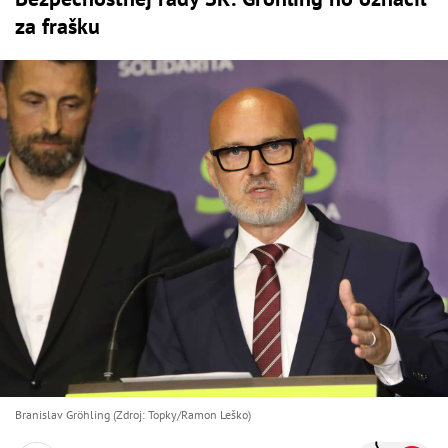
za frašku
Branislav Gröhling (Zdroj: Topky/Ramon Leško)