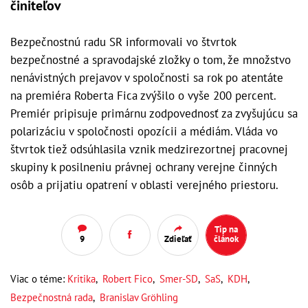
činiteľov
Bezpečnostnú radu SR informovali vo štvrtok
bezpečnostné a spravodajské zložky o tom, že množstvo
nenávistných prejavov v spoločnosti sa rok po atentáte
na premiéra Roberta Fica zvýšilo o vyše 200 percent.
Premiér pripisuje primárnu zodpovednosť za zvyšujúcu sa
polarizáciu v spoločnosti opozícii a médiám. Vláda vo
štvrtok tiež odsúhlasila vznik medzirezortnej pracovnej
skupiny k posilneniu právnej ochrany verejne činných
osôb a prijatiu opatrení v oblasti verejného priestoru.
Tip na
9
Zdieľať
článok
Viac o téme:
Kritika
,
Robert Fico
,
Smer-SD
,
SaS
,
KDH
,
Bezpečnostná rada
,
Branislav Gröhling