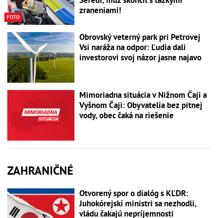
zraneniami!
FOTO
Obrovský veterný park pri Petrovej
Vsi naráža na odpor: Ľudia dali
investorovi svoj názor jasne najavo
Mimoriadna situácia v Nižnom Čaji a
Vyšnom Čaji: Obyvatelia bez pitnej
vody, obec čaká na riešenie
ZAHRANIČNÉ
Otvorený spor o dialóg s KĽDR:
Juhokórejskí ministri sa nezhodli,
vládu čakajú nepríjemnosti