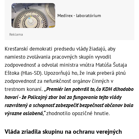
Medirex - laboratórium
Reklama
Kresťanskí demokrati predsedu vlády žiadajú, aby
namiesto zvolávania pracovných skupín vyvodil
zodpovednosť a odvolal ministra vnútra Matúša Šutaja
Eštoka (Hlas-SD). Upozorňujú ho, že inak preberá plnú
zodpovednosť za nefunkčnosť orgánov činných v
trestnom konaní.
„Premiér len potvrdil to, čo KDH dlhodobo
hovorí - že Policajný zbor bol za fungovania tejto vlády
rozvrátený a schopnosť zabezpečiť bezpečnosť občanov bola
výrazne oslabená,“
zhodnotilo opozičné hnutie.
Vláda zriadila skupinu na ochranu verejných