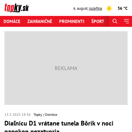
36 °C
6. august
,
Jozefína
DOMÁCE
ZAHRANIČNÉ
PROMINENTI
ŠPORT
ZAUJÍMAV
13.5.2025 19:36
Topky
Domáce
Diaľnicu D1 vrátane tunela Bôrik v noci
napokon nezatvoria