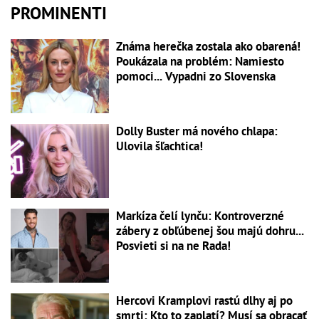
PROMINENTI
Známa herečka zostala ako obarená!
Poukázala na problém: Namiesto
pomoci... Vypadni zo Slovenska
Dolly Buster má nového chlapa:
Ulovila šľachtica!
Markíza čelí lynču: Kontroverzné
zábery z obľúbenej šou majú dohru...
Posvieti si na ne Rada!
Hercovi Kramplovi rastú dlhy aj po
smrti: Kto to zaplatí? Musí sa obracať