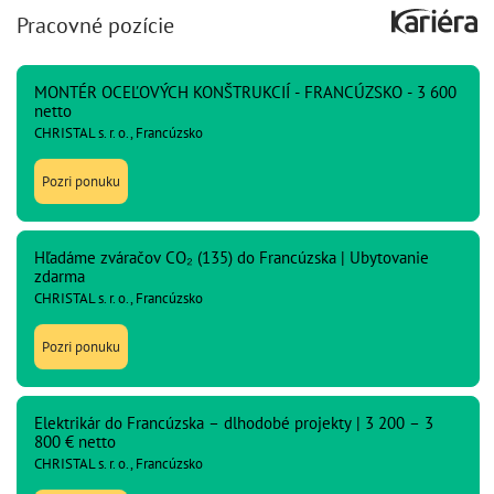
Pracovné pozície
MONTÉR OCEĽOVÝCH KONŠTRUKCIÍ - FRANCÚZSKO - 3 600
netto
CHRISTAL s. r. o., Francúzsko
Pozri ponuku
Hľadáme zváračov CO₂ (135) do Francúzska | Ubytovanie
zdarma
CHRISTAL s. r. o., Francúzsko
Pozri ponuku
Elektrikár do Francúzska – dlhodobé projekty | 3 200 – 3
800 € netto
CHRISTAL s. r. o., Francúzsko