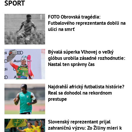
ŠPORT
FOTO Obrovská tragédia:
Futbalového reprezentanta dobili na
ulici na smrť
Bývalá súperka Vlhovej o veľký
glóbus urobila zásadné rozhodnutie:
Nastal ten správny čas
Najdrahší africký futbalista histórie?
Real sa dohodol na rekordnom
prestupe
Slovenský reprezentant prijal
zahraničnú výzvu: Zo Žiliny mieri k