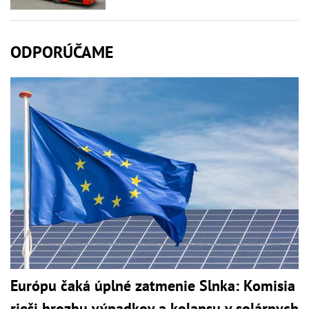
ODPORÚČAME
Európu čaká úplné zatmenie Slnka: Komisia
rieši hrozbu výpadkov a kolapsu v solárnych