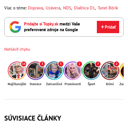
Viac o téme:
Doprava
,
Uzávera
,
NDS
,
Diaľnica D1
,
Tunel Bôrik
Pridajte si Topky.sk
medzi Vaše
Pridať
preferované zdroje na Google
Nahlásiť chybu
16
3
5
2
7
2
Najčítanejšie
Domáce
Zahraničné
Prominenti
Šport
Krimi
Zaují
SÚVISIACE ČLÁNKY