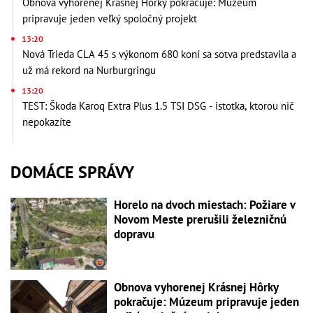
Obnova vyhorenej Krásnej Hôrky pokračuje: Múzeum
pripravuje jeden veľký spoločný projekt
13:20
Nová Trieda CLA 45 s výkonom 680 koní sa sotva predstavila a
už má rekord na Nurburgringu
13:20
TEST: Škoda Karoq Extra Plus 1.5 TSI DSG - istotka, ktorou nič
nepokazíte
DOMÁCE SPRÁVY
Horelo na dvoch miestach: Požiare v
Novom Meste prerušili železničnú
dopravu
Obnova vyhorenej Krásnej Hôrky
pokračuje: Múzeum pripravuje jeden