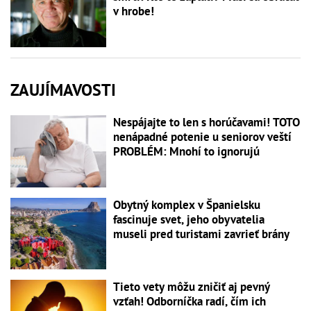
v hrobe!
ZAUJÍMAVOSTI
Nespájajte to len s horúčavami! TOTO
nenápadné potenie u seniorov veští
PROBLÉM: Mnohí to ignorujú
Obytný komplex v Španielsku
fascinuje svet, jeho obyvatelia
museli pred turistami zavrieť brány
Tieto vety môžu zničiť aj pevný
vzťah! Odborníčka radí, čím ich