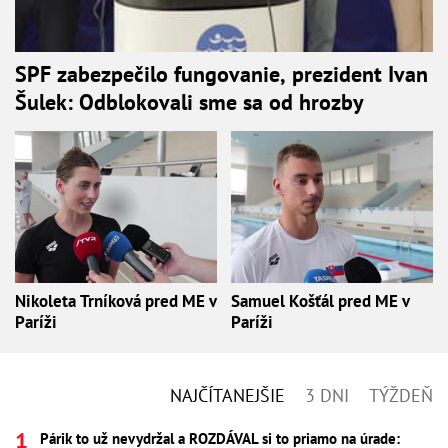
SPF zabezpečilo fungovanie, prezident Ivan
Šulek: Odblokovali sme sa od hrozby
Nikoleta Trníková pred ME v
Samuel Košťál pred ME v
Paríži
Paríži
NAJČÍTANEJŠIE
3 DNI
TÝŽDEŇ
Párik to už nevydržal a ROZDÁVAL si to priamo na úrade: