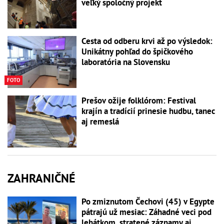
veľký spoločný projekt
Cesta od odberu krvi až po výsledok:
Unikátny pohľad do špičkového
laboratória na Slovensku
FOTO
Prešov ožije folklórom: Festival
krajín a tradícií prinesie hudbu, tanec
aj remeslá
ZAHRANIČNÉ
Po zmiznutom Čechovi (45) v Egypte
pátrajú už mesiac: Záhadné veci pod
lehátkom, stratené záznamy aj