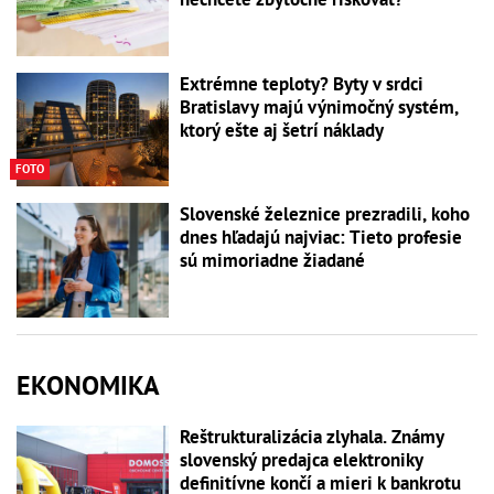
Extrémne teploty? Byty v srdci
Bratislavy majú výnimočný systém,
ktorý ešte aj šetrí náklady
FOTO
Slovenské železnice prezradili, koho
dnes hľadajú najviac: Tieto profesie
sú mimoriadne žiadané
EKONOMIKA
Reštrukturalizácia zlyhala. Známy
slovenský predajca elektroniky
definitívne končí a mieri k bankrotu