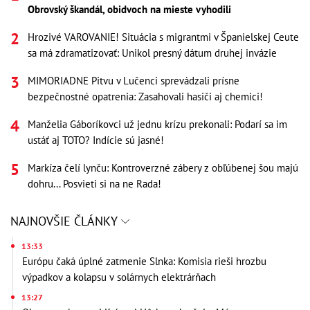
Obrovský škandál, obidvoch na mieste vyhodili
Hrozivé VAROVANIE! Situácia s migrantmi v Španielskej Ceute
sa má zdramatizovať: Unikol presný dátum druhej invázie
MIMORIADNE Pitvu v Lučenci sprevádzali prísne
bezpečnostné opatrenia: Zasahovali hasiči aj chemici!
Manželia Gáboríkovci už jednu krízu prekonali: Podarí sa im
ustáť aj TOTO? Indície sú jasné!
Markíza čelí lynču: Kontroverzné zábery z obľúbenej šou majú
dohru... Posvieti si na ne Rada!
NAJNOVŠIE ČLÁNKY
13:33
Európu čaká úplné zatmenie Slnka: Komisia rieši hrozbu
výpadkov a kolapsu v solárnych elektrárňach
13:27