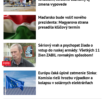
zmena vypovede
Maďarsko bude voliť nového
prezidenta: Magyarova strana
presadila kľúčový termín
Sériový vrah a psychopat žiada o
vstup do ruskej armády: Všetkých 11
žien ZABIL rovnakým spôsobom!
FOTO
Európu čaká úplné zatmenie Slnka:
Komisia rieši hrozbu výpadkov a
kolapsu v solárnych elektrárňach