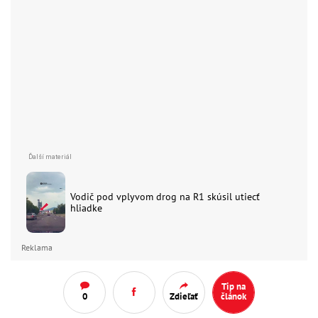
Vodič pod vplyvom drog na R1 skúsil utiecť
hliadke
Reklama
Tip na
0
Zdieľať
článok