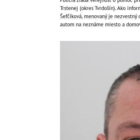
Polícia žiada verejnosť o pomoc pr
Trstenej (okres Tvrdošín). Ako info
Šefčíková, menovaný je nezvestný 
autom na neznáme miesto a domov s