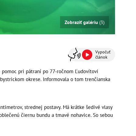
Zobraziť galériu
(3)
Vypočuť
článok
 o pomoc pri pátraní po 77-ročnom Ľudovítovi
bystrickom okrese. Informovala o tom trenčianska
ntimetrov, strednej postavy. Má krátke šedivé vlasy
oblečenú čiernu bundu a tmavé nohavice. So sebou