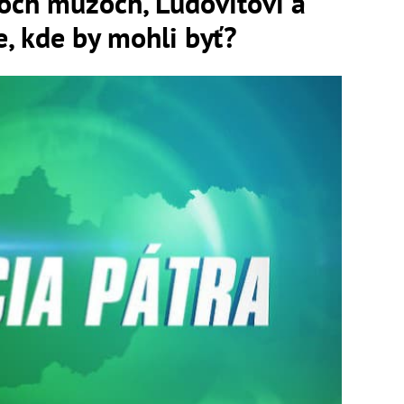
voch mužoch, Ľudovítovi a
e, kde by mohli byť?