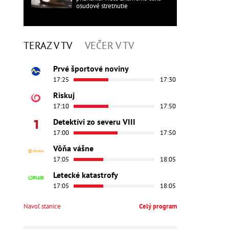
osudové stretnutie
TERAZ V TV
VEČER V TV
Prvé športové noviny
17:25
17:30
Riskuj
17:10
17:50
Detektívi zo severu VIII
17:00
17:50
Vôňa vášne
17:05
18:05
Letecké katastrofy
17:05
18:05
Navoľ stanice
Celý program