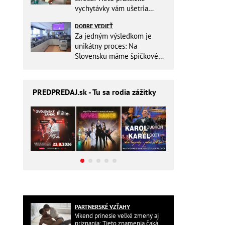
vychytávky vám ušetria
miesto v batohu!
DOBRE VEDIEŤ
Za jedným výsledkom je
unikátny proces: Na
Slovensku máme špičkové
pracovisko
PREDPREDAJ
.sk - Tu sa rodia zážitky
PARTNERSKÉ VZŤAHY
Víkend prinesie veľké zmeny aj
priznania: Tieto znamenia čaká