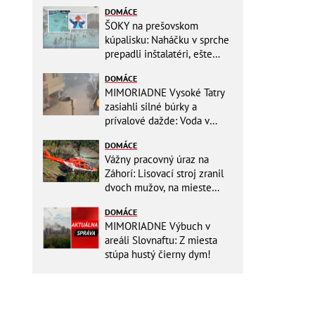
DOMÁCE
ŠOKY na prešovskom
kúpalisku: Naháčku v sprche
prepadli inštalatéri, ešte
väčšia hrôza číhala v
DOMÁCE
BAZÉNE
MIMORIADNE Vysoké Tatry
zasiahli silné búrky a
prívalové dažde: Voda v
mestách sa valí ulicami!
DOMÁCE
Vážny pracovný úraz na
Záhorí: Lisovací stroj zranil
dvoch mužov, na mieste
zasahoval vrtuľník: Na
DOMÁCE
pomoc musel priletieť
MIMORIADNE Výbuch v
vrtuľník
areáli Slovnaftu: Z miesta
stúpa hustý čierny dym!