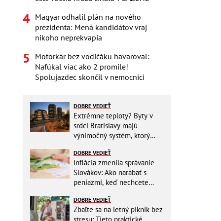
Magyar odhalil plán na nového
prezidenta: Mená kandidátov vraj
nikoho neprekvapia
Motorkár bez vodičáku havaroval:
Nafúkal viac ako 2 promile!
Spolujazdec skončil v nemocnici
DOBRE VEDIEŤ
Extrémne teploty? Byty v
srdci Bratislavy majú
výnimočný systém, ktorý
ešte aj šetrí náklady
DOBRE VEDIEŤ
Inflácia zmenila správanie
Slovákov: Ako narábať s
peniazmi, keď nechcete
zbytočne riskovať?
DOBRE VEDIEŤ
Zbaľte sa na letný piknik bez
stresu: Tieto praktické