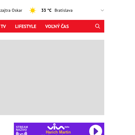
, zajtra Oskar
33 °C
 TV
LIFESTYLE
VOĽNÝ ČAS
STREAM
NAŽIVO
Harich Martin