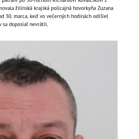
i pátraní po 50-ročnom Richardovi Kovalčíkovi z
rmovala žilinská krajská policajná hovorkyňa Zuzana
od 30. marca, keď vo večerných hodinách odišiel
a doposiaľ nevrátil.