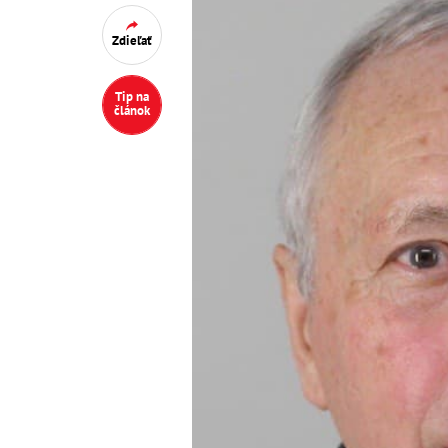
Zdieľať
Tip na
článok