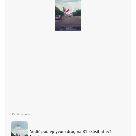
Vodič pod vplyvom drog na R1 skúsil utiecť