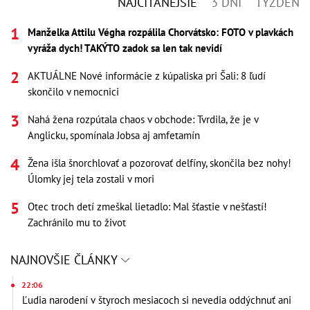
NAJČÍTANEJŠIE
3 DNI
TÝŽDEŇ
Manželka Attilu Végha rozpálila Chorvátsko: FOTO v plavkách
vyráža dych! TAKÝTO zadok sa len tak nevidí
AKTUÁLNE Nové informácie z kúpaliska pri Šali: 8 ľudí
skončilo v nemocnici
Nahá žena rozpútala chaos v obchode: Tvrdila, že je v
Anglicku, spomínala Jobsa aj amfetamín
Žena išla šnorchlovať a pozorovať delfíny, skončila bez nohy!
Úlomky jej tela zostali v mori
Otec troch detí zmeškal lietadlo: Mal šťastie v nešťastí!
Zachránilo mu to život
NAJNOVŠIE ČLÁNKY
22:06
Ľudia narodení v štyroch mesiacoch si nevedia oddýchnuť ani