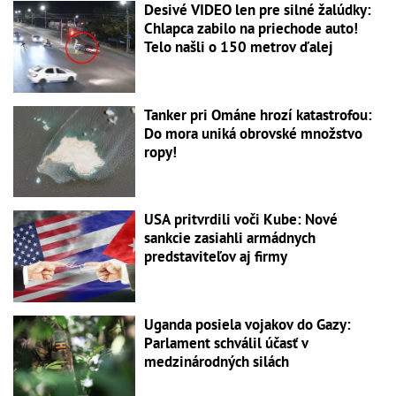
Desivé VIDEO len pre silné žalúdky:
Chlapca zabilo na priechode auto!
Telo našli o 150 metrov ďalej
Tanker pri Ománe hrozí katastrofou:
Do mora uniká obrovské množstvo
ropy!
USA pritvrdili voči Kube: Nové
sankcie zasiahli armádnych
predstaviteľov aj firmy
Uganda posiela vojakov do Gazy:
Parlament schválil účasť v
medzinárodných silách