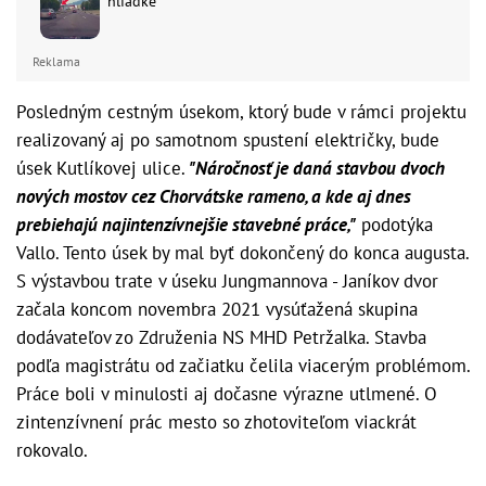
hliadke
Reklama
Posledným cestným úsekom, ktorý bude v rámci projektu
realizovaný aj po samotnom spustení električky, bude
úsek Kutlíkovej ulice.
"Náročnosť je daná stavbou dvoch
nových mostov cez Chorvátske rameno, a kde aj dnes
prebiehajú najintenzívnejšie stavebné práce,"
podotýka
Vallo. Tento úsek by mal byť dokončený do konca augusta.
S výstavbou trate v úseku Jungmannova - Janíkov dvor
začala koncom novembra 2021 vysúťažená skupina
dodávateľov zo Združenia NS MHD Petržalka. Stavba
podľa magistrátu od začiatku čelila viacerým problémom.
Práce boli v minulosti aj dočasne výrazne utlmené. O
zintenzívnení prác mesto so zhotoviteľom viackrát
rokovalo.