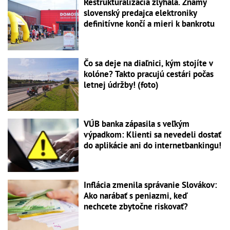
Reštrukturalizácia zlyhala. Známy
slovenský predajca elektroniky
definitívne končí a mieri k bankrotu
Čo sa deje na diaľnici, kým stojíte v
kolóne? Takto pracujú cestári počas
letnej údržby! (foto)
VÚB banka zápasila s veľkým
výpadkom: Klienti sa nevedeli dostať
do aplikácie ani do internetbankingu!
Inflácia zmenila správanie Slovákov:
Ako narábať s peniazmi, keď
nechcete zbytočne riskovať?