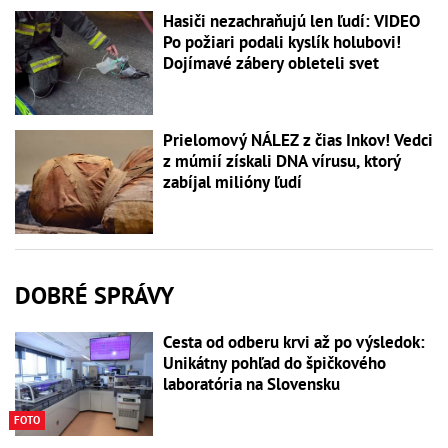
Hasiči nezachraňujú len ľudí: VIDEO
Po požiari podali kyslík holubovi!
Dojímavé zábery obleteli svet
Prielomový NÁLEZ z čias Inkov! Vedci
z múmií získali DNA vírusu, ktorý
zabíjal milióny ľudí
DOBRÉ SPRÁVY
Cesta od odberu krvi až po výsledok:
Unikátny pohľad do špičkového
laboratória na Slovensku
FOTO