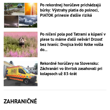
Po rekordnej horúčave prichádzajú
búrky: Výstrahy platia do polnoci,
PIATOK prinesie ďalšie riziká
Po ničení pola pod Tatrami a kúpaní v
plese tu máme ďalší nešvár! Drzosť
bez hraníc: Dvojica kvôli fotke vošla
do...
Rekordné horúčavy na Slovensku:
Záchranári vo štvrtok zasahovali pri
kolapsoch už 83-krát
ZAHRANIČNÉ