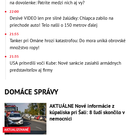
na dovolenke: Patríte medzi nich aj vy?
22:00
Desivé VIDEO len pre silné žalúdky: Chlapca zabilo na
priechode auto! Telo našli o 150 metrov ďalej
21:55
Tanker pri Ománe hrozí katastrofou: Do mora uniká obrovské
množstvo ropy!
21:35
USA pritvrdili voči Kube: Nové sankcie zasiahli armádnych
predstaviteľov aj firmy
DOMÁCE SPRÁVY
AKTUÁLNE Nové informácie z
kúpaliska pri Šali: 8 ľudí skončilo v
nemocnici
AKTUALIZOVANÉ