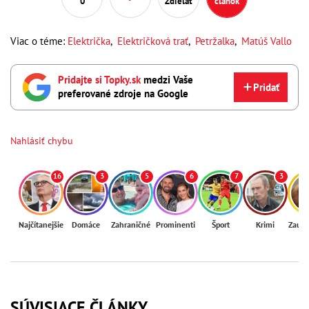
0
Zdieľať
článok
Viac o téme:
Električka
,
Električková trať
,
Petržalka
,
Matúš Vallo
Pridajte si Topky.sk
medzi Vaše
Pridať
preferované zdroje na Google
Nahlásiť chybu
16
3
5
6
7
3
Najčítanejšie
Domáce
Zahraničné
Prominenti
Šport
Krimi
Zaují
SÚVISIACE ČLÁNKY