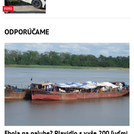
FOTO
ODPORÚČAME
Ebola na palube? Plavidlo s vyše 200 ľuďmi