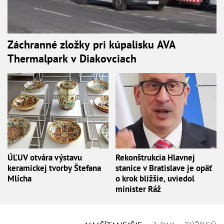
Záchranné zložky pri kúpalisku AVA
Thermalpark v Diakovciach
ÚĽUV otvára výstavu
Rekonštrukcia Hlavnej
keramickej tvorby Štefana
stanice v Bratislave je opäť
Mlícha
o krok bližšie, uviedol
minister Ráž