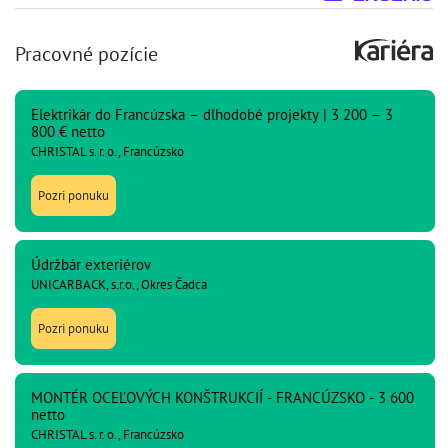
Pracovné pozície
Elektrikár do Francúzska – dlhodobé projekty | 3 200 – 3
800 € netto
CHRISTAL s. r. o., Francúzsko
Pozri ponuku
Údržbár exteriérov
UNICARBACK, s.r.o., Okres Čadca
Pozri ponuku
MONTÉR OCEĽOVÝCH KONŠTRUKCIÍ - FRANCÚZSKO - 3 600
netto
CHRISTAL s. r. o., Francúzsko