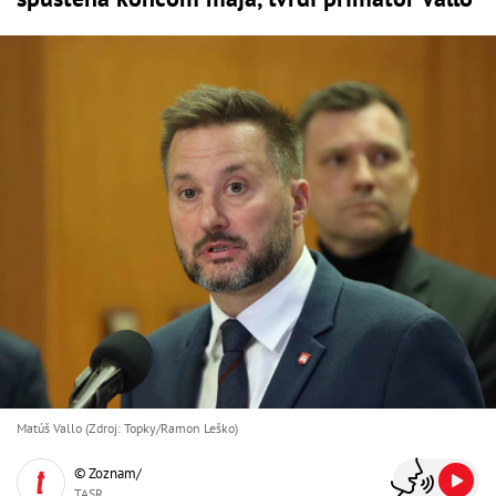
Matúš Vallo (Zdroj: Topky/Ramon Leško)
© Zoznam/
TASR