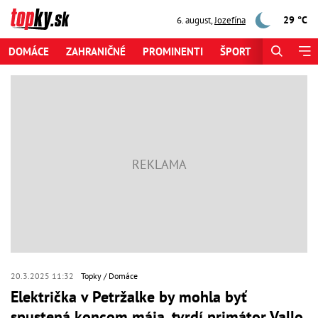
29 °C
6. august
,
Jozefína
DOMÁCE
ZAHRANIČNÉ
PROMINENTI
ŠPORT
ZAUJÍMAV
20.3.2025 11:32
Topky
Domáce
Električka v Petržalke by mohla byť
spustená koncom mája, tvrdí primátor Vallo