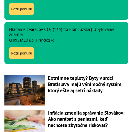
Pozri ponuku
Hľadáme zváračov CO₂ (135) do Francúzska | Ubytovanie
zdarma
CHRISTAL s. r. o., Francúzsko
Pozri ponuku
Extrémne teploty? Byty v srdci
Bratislavy majú výnimočný systém,
ktorý ešte aj šetrí náklady
Inflácia zmenila správanie Slovákov:
Ako narábať s peniazmi, keď
nechcete zbytočne riskovať?