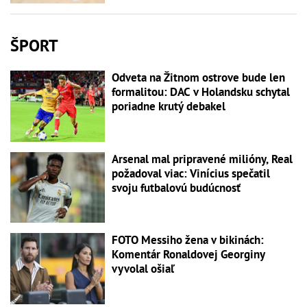
ŠPORT
Odveta na Žitnom ostrove bude len
formalitou: DAC v Holandsku schytal
poriadne krutý debakel
Arsenal mal pripravené milióny, Real
požadoval viac: Vinícius spečatil
svoju futbalovú budúcnosť
FOTO Messiho žena v bikinách:
Komentár Ronaldovej Georginy
vyvolal ošiaľ