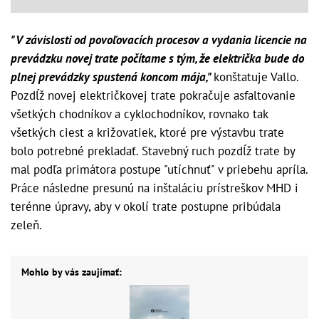
"V závislosti od povoľovacích procesov a vydania licencie na
prevádzku novej trate počítame s tým, že električka bude do
plnej prevádzky spustená koncom mája,"
konštatuje Vallo.
Pozdĺž novej električkovej trate pokračuje asfaltovanie
všetkých chodníkov a cyklochodníkov, rovnako tak
všetkých ciest a križovatiek, ktoré pre výstavbu trate
bolo potrebné prekladať. Stavebný ruch pozdĺž trate by
mal podľa primátora postupe "utíchnuť" v priebehu apríla.
Práce následne presunú na inštaláciu prístreškov MHD i
terénne úpravy, aby v okolí trate postupne pribúdala
zeleň.
Mohlo by vás zaujímať: