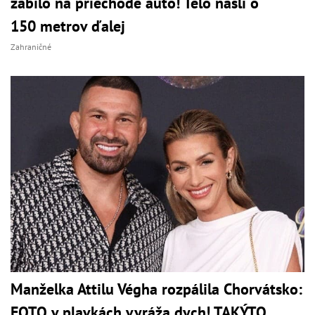
zabilo na priechode auto! Telo našli o
150 metrov ďalej
Zahraničné
Manželka Attilu Végha rozpálila Chorvátsko:
FOTO v plavkách vyráža dych! TAKÝTO