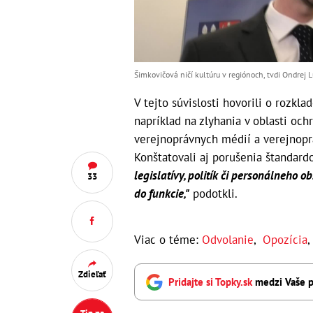
Šimkovičová ničí kultúru v regiónoch, tvdi Ondrej L
V tejto súvislosti hovorili o rozkl
napríklad na zlyhania v oblasti och
verejnoprávnych médií a verejnoprá
Konštatovali aj porušenia štandard
legislatívy, politík či personálneho 
33
do funkcie,"
podotkli.
Viac o téme:
Odvolanie
,
Opozícia
Zdieľať
Pridajte si Topky.sk
medzi Vaše p