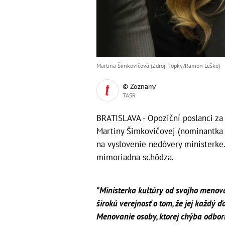
Martina Šimkovičová (Zdroj: Topky/Ramon Leško)
© Zoznam/
TASR
BRATISLAVA - Opoziční poslanci za 
Martiny Šimkovičovej (nominantka 
na vyslovenie nedôvery ministerke
mimoriadna schôdza.
"Ministerka kultúry od svojho menov
širokú verejnosť o tom, že jej každý ď
Menovanie osoby, ktorej chýba odborn