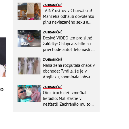
ZAHRANIČNÉ
TAJNÝ ostrov v Chorvátsku!
Manželia odhalili dovolenku
plnú neviazaného sexu a
pikatné detaily
ZAHRANIČNÉ
Desivé VIDEO len pre silné
žalúdky: Chlapca zabilo na
priechode auto! Telo našli o
150 metrov ďalej
ZAHRANIČNÉ
Nahá žena rozpútala chaos v
obchode: Tvrdila, že je v
Anglicku, spomínala Jobsa aj
amfetamín
ZAHRANIČNÉ
TO
Otec troch detí zmeškal
lietadlo: Mal šťastie v
nešťastí! Zachránilo mu to
život