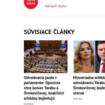
Tip na
článok
Nahlásiť chybu
SÚVISIACE ČLÁNKY
Odvolávacia jazda v
Mimoriadna schôdz
parlamente: Opozícia
odvolávaniu Tarabu
chce koniec Tarabu a
Šimkovičovej bude
Šimkovičovej, koaličníci
utorok
schôdzu bojkotujú
Domáce
Domáce