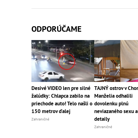
ODPORÚČAME
Desivé VIDEO len pre silné
TAJNÝ ostrov v Chor
žalúdky: Chlapca zabilo na
Manželia odhalili
priechode auto! Telo našli o
dovolenku plnú
150 metrov ďalej
neviazaného sexu a
detaily
Zahraničné
Zahraničné