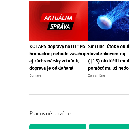
KOLAPS dopravy na D1: Po
Smrtiaci útok v ob
hromadnej nehode zasahuje
dovolenkovom raji:
aj záchranársky vrtuľník,
(†13) obkľúčili med
doprava je odklaňaná
pomôcť mu už nedo
Domáce
Zahraničné
Pracovné pozície