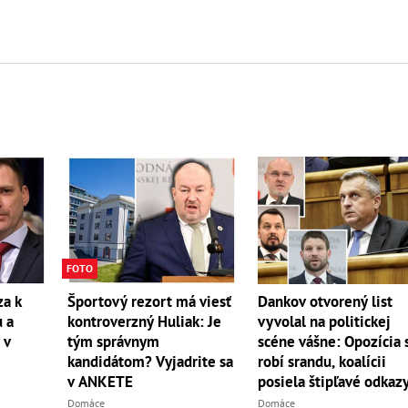
FOTO
Športový rezort má viesť
a k
Dankov otvorený list
kontroverzný Huliak: Je
 a
vyvolal na politickej
tým správnym
 v
scéne vášne: Opozícia 
kandidátom? Vyjadrite sa
robí srandu, koalícii
v ANKETE
posiela štipľavé odkaz
Domáce
Domáce