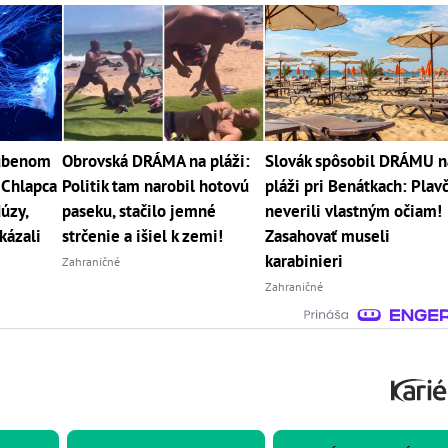
ľúbenom
Obrovská DRÁMA na pláži:
Slovák spôsobil DRÁMU n
 Chlapca
Politik tam narobil hotovú
pláži pri Benátkach: Plavč
úzy,
paseku, stačilo jemné
neverili vlastným očiam!
kázali
strčenie a išiel k zemi!
Zasahovať museli
karabinieri
Zahraničné
Zahraničné