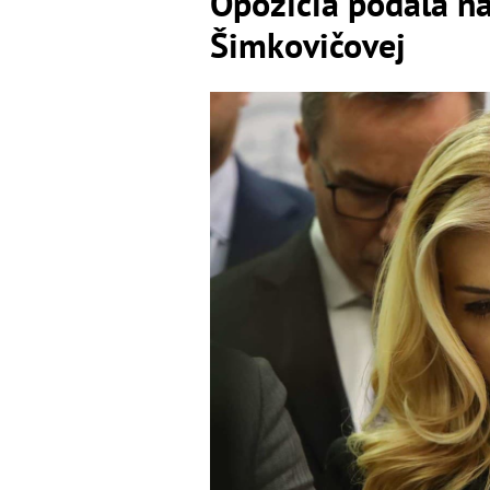
Opozícia podala ná
Šimkovičovej