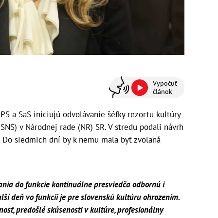
Vypočuť
článok
PS a SaS iniciujú odvolávanie šéfky rezortu kultúry
SNS) v Národnej rade (NR) SR. V stredu podali návrh
. Do siedmich dní by k nemu mala byť zvolaná
ania do funkcie kontinuálne presviedča odbornú i
alší deň vo funkcii je pre slovenskú kultúru ohrozením.
osť, predošlé skúsenosti v kultúre, profesionálny