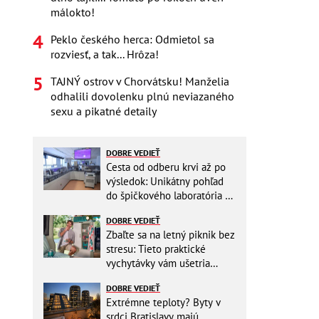
málokto!
Peklo českého herca: Odmietol sa
rozviesť, a tak... Hrôza!
TAJNÝ ostrov v Chorvátsku! Manželia
odhalili dovolenku plnú neviazaného
sexu a pikatné detaily
DOBRE VEDIEŤ
Cesta od odberu krvi až po
výsledok: Unikátny pohľad
do špičkového laboratória na
Slovensku
DOBRE VEDIEŤ
Zbaľte sa na letný piknik bez
stresu: Tieto praktické
vychytávky vám ušetria
miesto v batohu!
DOBRE VEDIEŤ
Extrémne teploty? Byty v
srdci Bratislavy majú