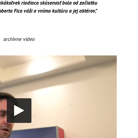
 akákoľvek riadiaca skúsenosť bola od začiatku
berta Fica váži a vníma kultúru a jej aktérov,"
archívne video