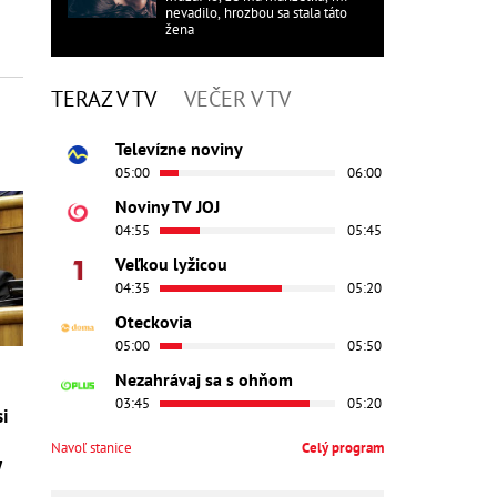
nevadilo, hrozbou sa stala táto
žena
TERAZ V TV
VEČER V TV
Televízne noviny
05:00
06:00
Noviny TV JOJ
04:55
05:45
Veľkou lyžicou
04:35
05:20
Oteckovia
05:00
05:50
Nezahrávaj sa s ohňom
03:45
05:20
si
Navoľ stanice
Celý program
y