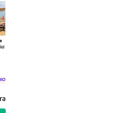
a
íci