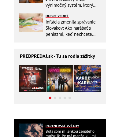
výnimočný systém, ktorý
ešte aj šetrí náklady
DOBRE VEDIEŤ
Inflácia zmenila správanie
Slovákov: Ako narábať s
peniazmi, keď nechcete
zbytočne riskovať?
PREDPREDAJ
.sk - Tu sa rodia zážitky
PARTNERSKÉ VZŤAHY
Bola som milenkou ženatého
muža: To, že má manželku, mi