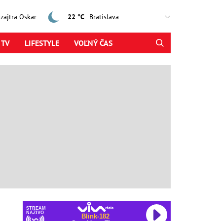
, zajtra Oskar
22 °C
 TV
LIFESTYLE
VOĽNÝ ČAS
STREAM
NAŽIVO
Blink-182