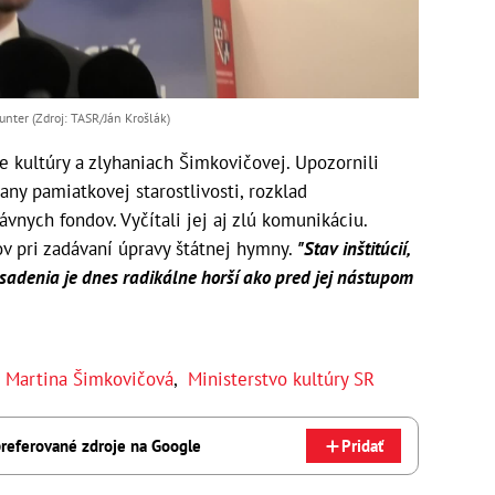
unter (Zdroj: TASR/Ján Krošlák)
ade kultúry a zlyhaniach Šimkovičovej. Upozornili
rany pamiatkovej starostlivosti, rozklad
vnych fondov. Vyčítali jej aj zlú komunikáciu.
ov pri zadávaní úpravy štátnej hymny.
"Stav inštitúcií,
obsadenia je dnes radikálne horší ako pred jej nástupom
,
Martina Šimkovičová
,
Ministerstvo kultúry SR
referované zdroje na Google
Pridať