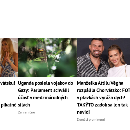
vátsku!
Uganda posiela vojakov do
Manželka Attilu Végha
Gazy: Parlament schválil
rozpálila Chorvátsko: FO
účasť v medzinárodných
v plavkách vyráža dych!
 pikatné
silách
TAKÝTO zadok sa len tak
nevidí
Zahraničné
Domáci prominenti