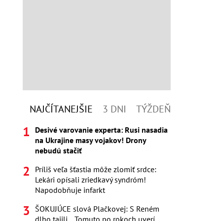
NAJČÍTANEJŠIE
3 DNI
TÝŽDEŇ
Desivé varovanie experta: Rusi nasadia
na Ukrajine masy vojakov! Drony
nebudú stačiť
Príliš veľa šťastia môže zlomiť srdce:
Lekári opísali zriedkavý syndróm!
Napodobňuje infarkt
ŠOKUJÚCE slová Plačkovej: S Reném
dlho tajili... Tomuto po rokoch uverí