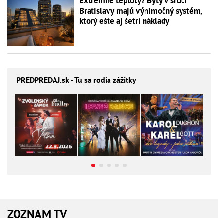
Extrémne teploty? Byty v srdci
Bratislavy majú výnimočný systém,
ktorý ešte aj šetrí náklady
PREDPREDAJ
.sk - Tu sa rodia zážitky
ZOZNAM TV