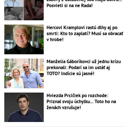
Posvieti si na ne Rada!
Hercovi Kramplovi rastú dlhy aj po
smrti: Kto to zaplatí? Musí sa obracať
v hrobe!
Manželia Gáboríkovci už jednu krízu
prekonali: Podarí sa im ustáť aj
TOTO? Indície sú jasné!
Hviezda Prcičiek po rozchode:
Priznal svoju úchylku... Toto ho na
ženách vzrušuje!