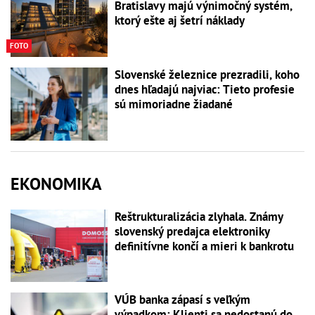
Bratislavy majú výnimočný systém,
ktorý ešte aj šetrí náklady
FOTO
Slovenské železnice prezradili, koho
dnes hľadajú najviac: Tieto profesie
sú mimoriadne žiadané
EKONOMIKA
Reštrukturalizácia zlyhala. Známy
slovenský predajca elektroniky
definitívne končí a mieri k bankrotu
VÚB banka zápasí s veľkým
výpadkom: Klienti sa nedostanú do