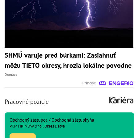
SHMÚ varuje pred búrkami: Zasiahnuť
môžu TIETO okresy, hrozia lokálne povodne
Domáce
Pracovné pozície
Obchodný zástupca / Obchodná zástupkyňa
PKM HRIŇOVÁ s.r.o., Okres Detva