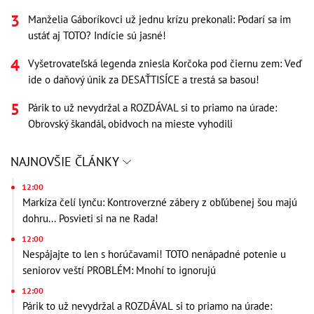
Manželia Gáboríkovci už jednu krízu prekonali: Podarí sa im
ustáť aj TOTO? Indície sú jasné!
Vyšetrovateľská legenda zniesla Korčoka pod čiernu zem: Veď
ide o daňový únik za DESAŤTISÍCE a trestá sa basou!
Párik to už nevydržal a ROZDÁVAL si to priamo na úrade:
Obrovský škandál, obidvoch na mieste vyhodili
NAJNOVŠIE ČLÁNKY
12:00
Markíza čelí lynču: Kontroverzné zábery z obľúbenej šou majú
dohru... Posvieti si na ne Rada!
12:00
Nespájajte to len s horúčavami! TOTO nenápadné potenie u
seniorov veští PROBLÉM: Mnohí to ignorujú
12:00
Párik to už nevydržal a ROZDÁVAL si to priamo na úrade: