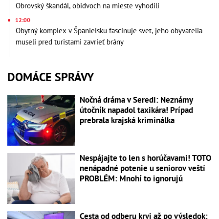
Obrovský škandál, obidvoch na mieste vyhodili
12:00
Obytný komplex v Španielsku fascinuje svet, jeho obyvatelia
museli pred turistami zavrieť brány
DOMÁCE SPRÁVY
Nočná dráma v Seredi: Neznámy
útočník napadol taxikára! Prípad
prebrala krajská kriminálka
Nespájajte to len s horúčavami! TOTO
nenápadné potenie u seniorov veští
PROBLÉM: Mnohí to ignorujú
Cesta od odberu krvi až po výsledok: