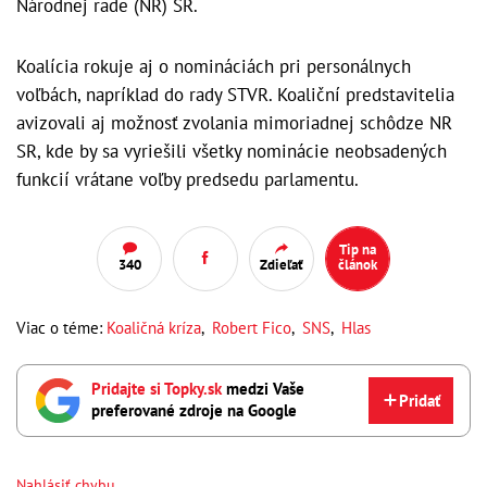
Národnej rade (NR) SR.
Koalícia rokuje aj o nomináciách pri personálnych
voľbách, napríklad do rady STVR. Koaliční predstavitelia
avizovali aj možnosť zvolania mimoriadnej schôdze NR
SR, kde by sa vyriešili všetky nominácie neobsadených
funkcií vrátane voľby predsedu parlamentu.
Tip na
340
Zdieľať
článok
Viac o téme:
Koaličná kríza
,
Robert Fico
,
SNS
,
Hlas
Pridajte si Topky.sk
medzi Vaše
Pridať
preferované zdroje na Google
Nahlásiť chybu