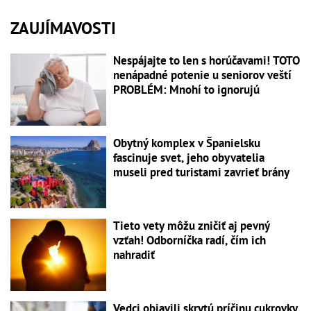
ZAUJÍMAVOSTI
Nespájajte to len s horúčavami! TOTO
nenápadné potenie u seniorov veští
PROBLÉM: Mnohí to ignorujú
Obytný komplex v Španielsku
fascinuje svet, jeho obyvatelia
museli pred turistami zavrieť brány
Tieto vety môžu zničiť aj pevný
vzťah! Odborníčka radí, čím ich
nahradiť
Vedci objavili skrytú príčinu cukrovky,