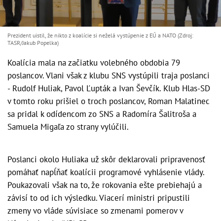
Prezident uistil, že nikto z koalície si neželá vystúpenie z EÚ a NATO (Zdroj:
TASR/Jakub Popelka)
Koalícia mala na začiatku volebného obdobia 79
poslancov. Vlani však z klubu SNS vystúpili traja poslanci
- Rudolf Huliak, Pavol Ľupták a Ivan Ševčík. Klub Hlas-SD
v tomto roku prišiel o troch poslancov, Roman Malatinec
sa pridal k odídencom zo SNS a Radomíra Šalitroša a
Samuela Migaľa zo strany vylúčili.
Poslanci okolo Huliaka už skôr deklarovali pripravenosť
pomáhať napĺňať koalícii programové vyhlásenie vlády.
Poukazovali však na to, že rokovania ešte prebiehajú a
závisí to od ich výsledku. Viacerí ministri pripustili
zmeny vo vláde súvisiace so zmenami pomerov v