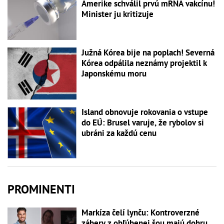
Amerike schválil prvú mRNA vakcínu!
Minister ju kritizuje
Južná Kórea bije na poplach! Severná
Kórea odpálila neznámy projektil k
Japonskému moru
Island obnovuje rokovania o vstupe
do EÚ: Brusel varuje, že rybolov si
ubráni za každú cenu
PROMINENTI
Markíza čelí lynču: Kontroverzné
zábery z obľúbenej šou majú dohru...