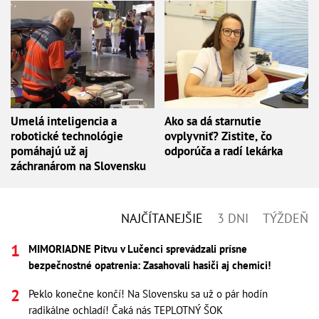
Umelá inteligencia a
Ako sa dá starnutie
robotické technológie
ovplyvniť? Zistite, čo
pomáhajú už aj
odporúča a radí lekárka
záchranárom na Slovensku
NAJČÍTANEJŠIE
3 DNI
TÝŽDEŇ
MIMORIADNE Pitvu v Lučenci sprevádzali prísne
bezpečnostné opatrenia: Zasahovali hasiči aj chemici!
Peklo konečne končí! Na Slovensku sa už o pár hodín
radikálne ochladí! Čaká nás TEPLOTNÝ ŠOK