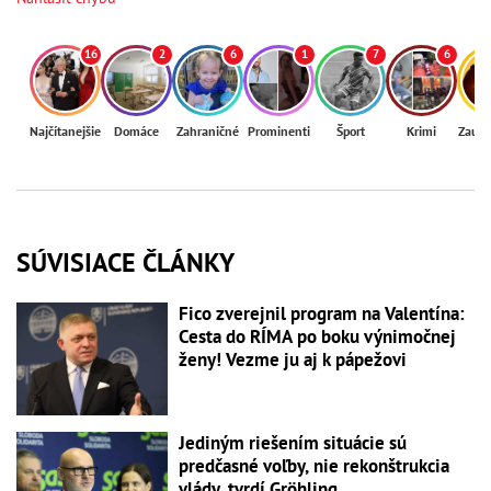
16
2
6
1
7
6
Najčítanejšie
Domáce
Zahraničné
Prominenti
Šport
Krimi
Zaují
SÚVISIACE ČLÁNKY
Fico zverejnil program na Valentína:
Cesta do RÍMA po boku výnimočnej
ženy! Vezme ju aj k pápežovi
Jediným riešením situácie sú
predčasné voľby, nie rekonštrukcia
vlády, tvrdí Gröhling