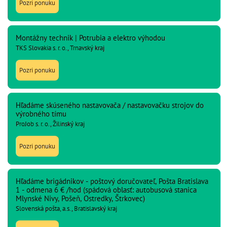
Pozri ponuku
Montážny technik | Potrubia a elektro výhodou
TKS Slovakia s. r. o., Trnavský kraj
Pozri ponuku
Hľadáme skúseného nastavovača / nastavovačku strojov do
výrobného tímu
ProJob s. r. o., Žilinský kraj
Pozri ponuku
Hľadáme brigádnikov - poštový doručovateľ, Pošta Bratislava
1 - odmena 6 € /hod (spádová oblasť: autobusová stanica
Mlynské Nivy, Pošeň, Ostredky, Štrkovec)
Slovenská pošta, a.s., Bratislavský kraj