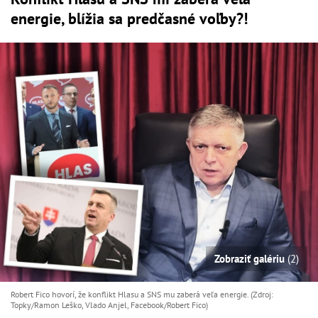
energie, blížia sa predčasné voľby?!
Zobraziť galériu
(2)
Robert Fico hovorí, že konflikt Hlasu a SNS mu zaberá veľa energie. (Zdroj:
Topky/Ramon Leško, Vlado Anjel, Facebook/Robert Fico)