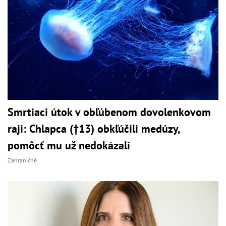
Smrtiaci útok v obľúbenom dovolenkovom
raji: Chlapca (†13) obkľúčili medúzy,
pomôcť mu už nedokázali
Zahraničné