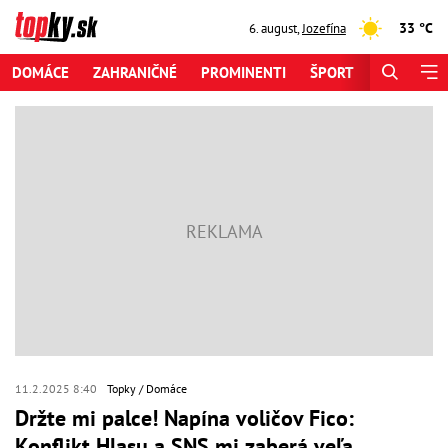
33 °C
6. august
,
Jozefína
DOMÁCE
ZAHRANIČNÉ
PROMINENTI
ŠPORT
ZAUJÍMAV
11.2.2025 8:40
Topky
Domáce
Držte mi palce! Napína voličov Fico:
Konflikt Hlasu a SNS mi zaberá veľa