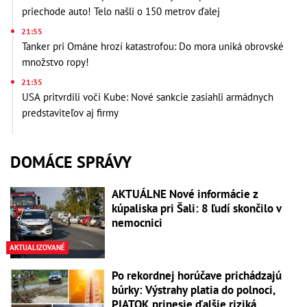
priechode auto! Telo našli o 150 metrov ďalej
21:55
Tanker pri Ománe hrozí katastrofou: Do mora uniká obrovské
množstvo ropy!
21:35
USA pritvrdili voči Kube: Nové sankcie zasiahli armádnych
predstaviteľov aj firmy
DOMÁCE SPRÁVY
AKTUÁLNE Nové informácie z
kúpaliska pri Šali: 8 ľudí skončilo v
nemocnici
AKTUALIZOVANÉ
Po rekordnej horúčave prichádzajú
búrky: Výstrahy platia do polnoci,
PIATOK prinesie ďalšie riziká