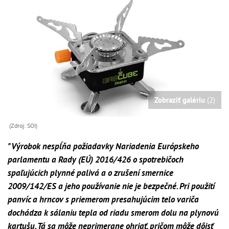
Zobraziť galériu
(2)
(Zdroj: SOI)
"Výrobok nespĺňa požiadavky Nariadenia Európskeho
parlamentu a Rady (EÚ) 2016/426 o spotrebičoch
spaľujúcich plynné palivá a o zrušení smernice
2009/142/ES a jeho používanie nie je bezpečné. Pri použití
panvíc a hrncov s priemerom presahujúcim telo variča
dochádza k sálaniu tepla od riadu smerom dolu na plynovú
kartušu. Tá sa môže neprimerane ohriať, pričom môže dôjsť