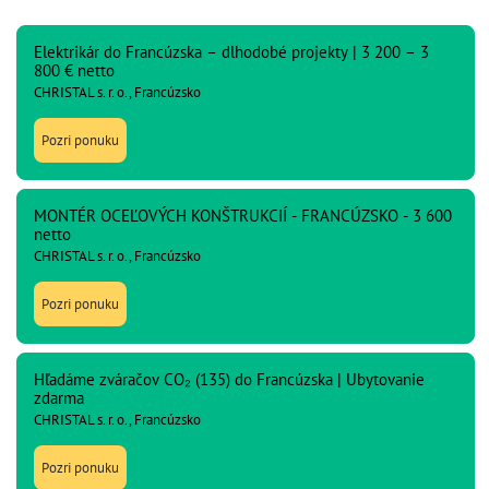
Elektrikár do Francúzska – dlhodobé projekty | 3 200 – 3
800 € netto
CHRISTAL s. r. o., Francúzsko
Pozri ponuku
MONTÉR OCEĽOVÝCH KONŠTRUKCIÍ - FRANCÚZSKO - 3 600
netto
CHRISTAL s. r. o., Francúzsko
Pozri ponuku
Hľadáme zváračov CO₂ (135) do Francúzska | Ubytovanie
zdarma
CHRISTAL s. r. o., Francúzsko
Pozri ponuku