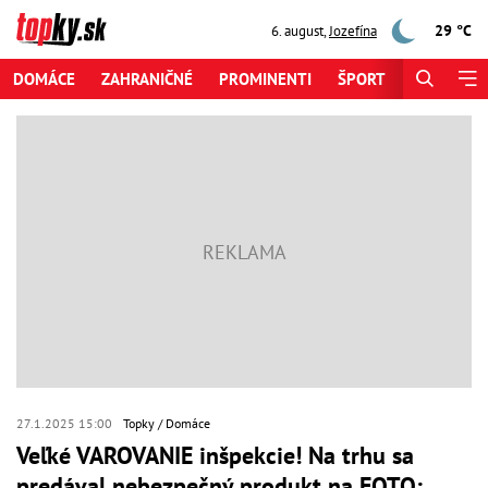
29 °C
6. august
,
Jozefína
DOMÁCE
ZAHRANIČNÉ
PROMINENTI
ŠPORT
ZAUJÍMAV
27.1.2025 15:00
Topky
Domáce
Veľké VAROVANIE inšpekcie! Na trhu sa
predával nebezpečný produkt na FOTO: