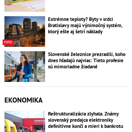
Extrémne teploty? Byty v srdci
Bratislavy majú výnimočný systém,
ktorý ešte aj šetrí náklady
FOTO
Slovenské železnice prezradili, koho
dnes hľadajú najviac: Tieto profesie
sú mimoriadne žiadané
EKONOMIKA
Reštrukturalizácia zlyhala. Známy
slovenský predajca elektroniky
definitívne končí a mieri k bankrotu