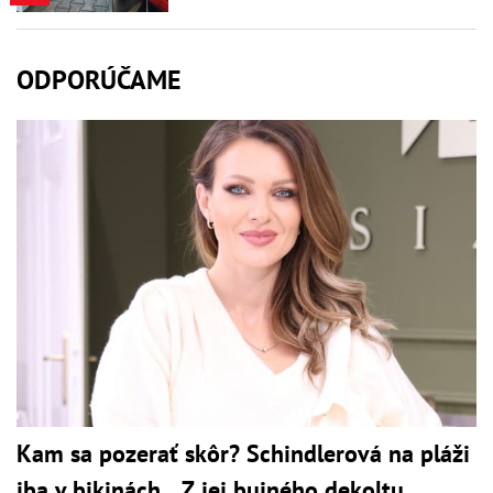
ODPORÚČAME
Kam sa pozerať skôr? Schindlerová na pláži
iba v bikinách... Z jej bujného dekoltu