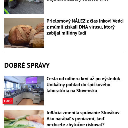
Prielomový NÁLEZ z čias Inkov! Vedci
z múmií získali DNA vírusu, ktorý
zabíjal milióny ľudí
DOBRÉ SPRÁVY
Cesta od odberu krvi až po výsledok:
Unikátny pohľad do špičkového
laboratória na Slovensku
FOTO
Inflácia zmenila správanie Slovákov:
Ako narábať s peniazmi, keď
nechcete zbytočne riskovať?