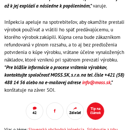
až k jej explózií a následne k popáleninám,"
varuje.
Inšpekcia apeluje na spotrebiteľov, aby okamžite prestali
výrobok používať a vrátili ho späť predávajúcemu, u
ktorého výrobok zakúpili. Kúpna cena bude zákazníkom
refundovaná v plnom rozsahu, a to aj bez predloženia
potvrdenia o kúpe výrobku, vrátane účelne vynaložených
nákladov, ktoré vzniknú pri spätnom prevzatí výrobku.
"Pre bližšie informácie o procese vrátenia výrobkov,
kontaktujte spoločnosť MOSS.SK, s.r.o. na tel. čísle +421 (58)
488 14 56 alebo na e-mailovej adrese
info@moss.sk
,"
konštatuje na záver SOI.
Tip na
42
Zdieľať
článok
Viac o téme:
Slovenská obchodná inšpekcia
,
Stiahnutie z trhu
,