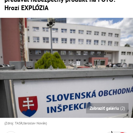
Hrozí EXPLÓZIA
Zobraziť galériu
(2)
(Zdroj: TASR/Jaroslav Novák)