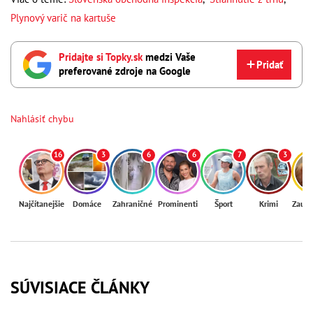
Plynový varič na kartuše
Pridajte si Topky.sk
medzi Vaše
Pridať
preferované zdroje na Google
Nahlásiť chybu
16
3
6
6
7
3
Najčítanejšie
Domáce
Zahraničné
Prominenti
Šport
Krimi
Zaují
SÚVISIACE ČLÁNKY