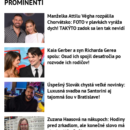
PROMINENTI
Manželka Attilu Végha rozpálila
Chorvátsko: FOTO v plavkách vyráža
dych! TAKÝTO zadok sa len tak nevidí
Kaia Gerber a syn Richarda Gerea
spolu: Osud ich spojil desaťročia po
rozvode ich rodičov!
Úspešný Slovák chystá veľké novinky:
Luxusná svadba na Santorini aj
tajomná šou v Bratislave!
Zuzana Haasová na nákupoch: Hodiny
pred zrkadlom, ale konečné slovo má