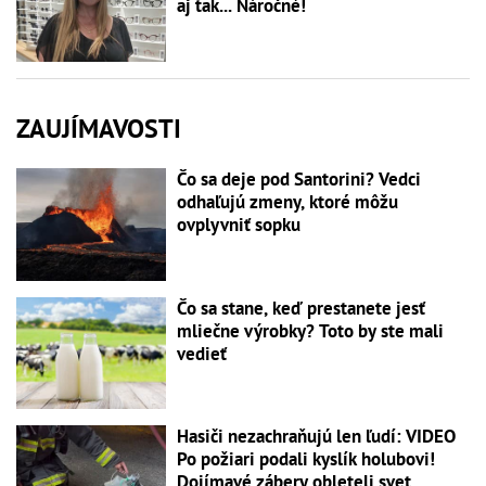
aj tak... Náročné!
ZAUJÍMAVOSTI
Čo sa deje pod Santorini? Vedci
odhaľujú zmeny, ktoré môžu
ovplyvniť sopku
Čo sa stane, keď prestanete jesť
mliečne výrobky? Toto by ste mali
vedieť
Hasiči nezachraňujú len ľudí: VIDEO
Po požiari podali kyslík holubovi!
Dojímavé zábery obleteli svet