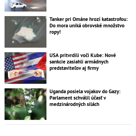
Tanker pri Ománe hrozí katastrofou:
Do mora uniká obrovské množstvo
ropy!
USA pritvrdili voči Kube: Nové
sankcie zasiahli armádnych
predstaviteľov aj firmy
Uganda posiela vojakov do Gazy:
Parlament schválil účasť v
medzinárodných silách