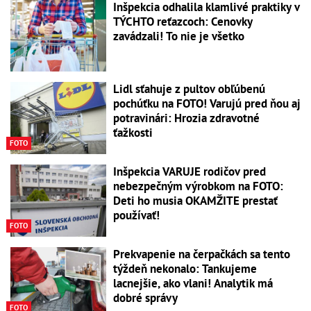
Inšpekcia odhalila klamlivé praktiky v
TÝCHTO reťazcoch: Cenovky
zavádzali! To nie je všetko
Lidl sťahuje z pultov obľúbenú
pochúťku na FOTO! Varujú pred ňou aj
potravinári: Hrozia zdravotné
ťažkosti
FOTO
Inšpekcia VARUJE rodičov pred
nebezpečným výrobkom na FOTO:
Deti ho musia OKAMŽITE prestať
používať!
FOTO
Prekvapenie na čerpačkách sa tento
týždeň nekonalo: Tankujeme
lacnejšie, ako vlani! Analytik má
dobré správy
FOTO