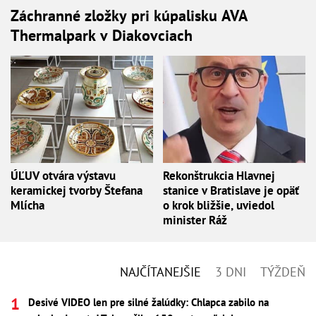
Záchranné zložky pri kúpalisku AVA
Thermalpark v Diakovciach
ÚĽUV otvára výstavu
Rekonštrukcia Hlavnej
keramickej tvorby Štefana
stanice v Bratislave je opäť
Mlícha
o krok bližšie, uviedol
minister Ráž
NAJČÍTANEJŠIE
3 DNI
TÝŽDEŇ
Desivé VIDEO len pre silné žalúdky: Chlapca zabilo na