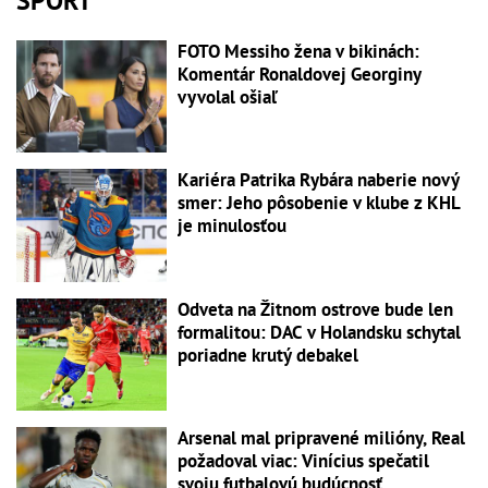
ŠPORT
FOTO Messiho žena v bikinách:
Komentár Ronaldovej Georginy
vyvolal ošiaľ
Kariéra Patrika Rybára naberie nový
smer: Jeho pôsobenie v klube z KHL
je minulosťou
Odveta na Žitnom ostrove bude len
formalitou: DAC v Holandsku schytal
poriadne krutý debakel
Arsenal mal pripravené milióny, Real
požadoval viac: Vinícius spečatil
svoju futbalovú budúcnosť