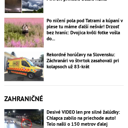
Po ničení pola pod Tatrami a kúpaní v
plese tu máme ďalší nešvár! Drzosť
bez hraníc: Dvojica kvôli fotke vošla
do...
Rekordné horúčavy na Slovensku:
Záchranári vo štvrtok zasahovali pri
kolapsoch už 83-krát
ZAHRANIČNÉ
Desivé VIDEO len pre silné žalúdky:
Chlapca zabilo na priechode auto!
Telo našli o 150 metrov ďalej