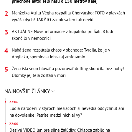
priechode auto! Telo našli o 150 metrov ďalej
Manželka Attilu Végha rozpálila Chorvátsko: FOTO v plavkách
vyráža dych! TAKÝTO zadok sa len tak nevidí
AKTUÁLNE Nové informácie z kúpaliska pri Šali: 8 ľudí
skončilo v nemocnici
Nahá žena rozpútala chaos v obchode: Tvrdila, že je v
Anglicku, spomínala Jobsa aj amfetamín
Žena išla šnorchlovať a pozorovať delfíny, skončila bez nohy!
Úlomky jej tela zostali v mori
NAJNOVŠIE ČLÁNKY
22:06
Ľudia narodení v štyroch mesiacoch si nevedia oddýchnuť ani
na dovolenke: Patríte medzi nich aj vy?
22:00
Desivé VIDEO len pre silné žalúdky: Chlapca zabilo na