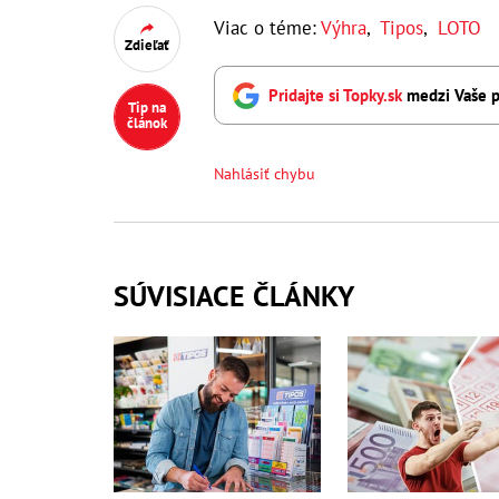
Viac o téme:
Výhra
,
Tipos
,
LOTO
Zdieľať
Pridajte si Topky.sk
medzi Vaše p
Tip na
článok
Nahlásiť chybu
SÚVISIACE ČLÁNKY