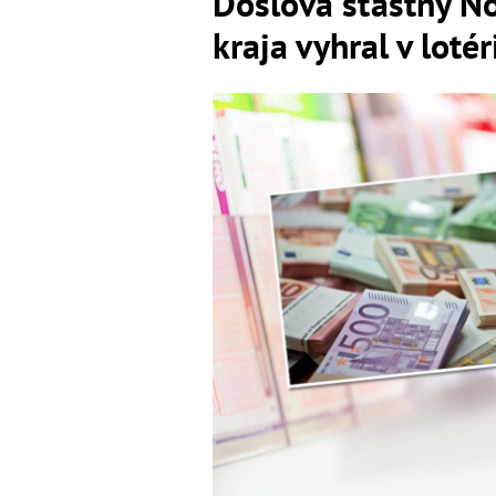
Doslova šťastný No
kraja vyhral v lot