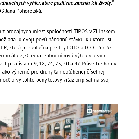
nuteľných výhier, ktoré pozitívne zmenia ich životy,“
OS Jana Pohorelská.
m z predajných miest spoločnosti TIPOS v Žilinskom
požiadal o dvojtipovú náhodnú stávku, ku ktorej si
KER, ktorá je spoločná pre hry LOTO a LOTO 5 z 35.
terminálu 2,50 eura. Polmiliónovú výhru v prvom
tip s číslami 9, 18, 24, 25, 40 a 47. Práve tie boli v
 ako výherné pre druhý ťah obľúbenej číselnej
ôcť prvý tohtoročný lotový víťaz pripísať na svoj