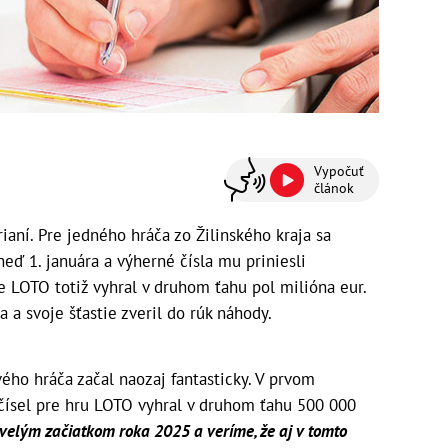
Vypočuť
článok
aní. Pre jedného hráča zo Žilinského kraja sa
hneď 1. januára a výherné čísla mu priniesli
e LOTO totiž vyhral v druhom ťahu pol milióna eur.
a a svoje šťastie zveril do rúk náhody.
ého hráča začal naozaj fantasticky. V prvom
ísel pre hru LOTO vyhral v druhom ťahu 500 000
kvelým začiatkom roka 2025 a veríme, že aj v tomto