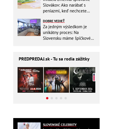
Slovákov: Ako narábať s
peniazmi, keď nechcete
zbytočne riskovať?
DOBRE VEDIEŤ
Za jedným výsledkom je
unikátny proces: Na
Slovensku máme špičkové
pracovisko
PREDPREDAJ
.sk - Tu sa rodia zážitky
SLOVENSKÉ CELEBRITY