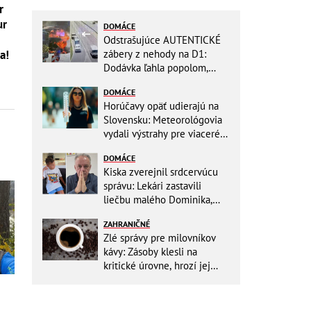
r
ur
DOMÁCE
Odstrašujúce AUTENTICKÉ
zábery z nehody na D1:
a!
Dodávka ľahla popolom,
ťažko zraneného
DOMÁCE
zachraňoval vrtuľník
Horúčavy opäť udierajú na
Slovensku: Meteorológovia
vydali výstrahy pre viaceré
okresy
DOMÁCE
Kiska zverejnil srdcervúcu
správu: Lekári zastavili
liečbu malého Dominika,
zostávajú mu posledné
ZAHRANIČNÉ
týždne života
Zlé správy pre milovníkov
kávy: Zásoby klesli na
kritické úrovne, hrozí jej
výrazné zdraženie!