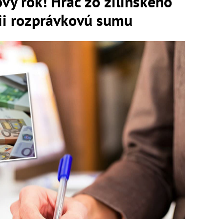
vý rok! Hráč zo žilinského
érii rozprávkovú sumu