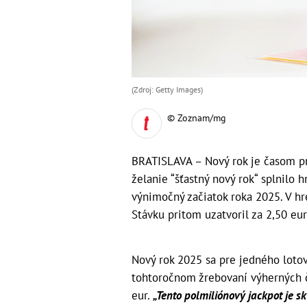
(Zdroj: Getty Images)
© Zoznam/mg
BRATISLAVA – Nový rok je časom pri
želanie “šťastný nový rok“ splnilo 
výnimočný začiatok roka 2025. V hr
Stávku pritom uzatvoril za 2,50 eur
Nový rok 2025 sa pre jedného lotov
tohtoročnom žrebovaní výherných č
eur.
„Tento polmiliónový jackpot je s