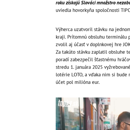
roku získajú Slováci množstvo nezabud
uviedla hovorkyňa spoločnosti TIP
Výherca uzatvoril stávku na jedno
kraji. Prítomnú obsluhu terminálu 
zvolil aj účasť v doplnkovej hre JO
Za takúto stávku zaplatil obsluhe 
poradí zabezpečil šťastnému hráčovi 
stredu 1. januára 2025 vyžrebované
lotérie LOTO, a vďaka nim si bude m
účet pol milióna eur.