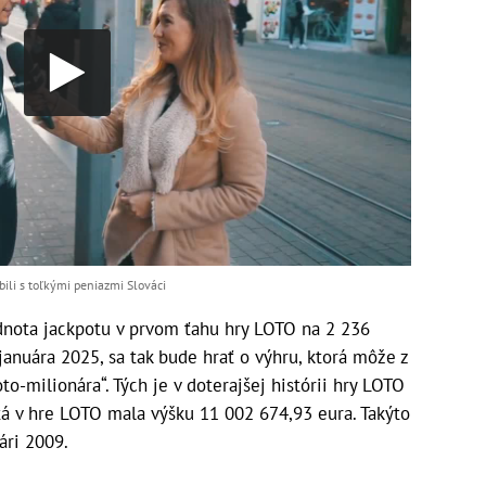
ili s toľkými peniazmi Slováci
dnota jackpotu v prvom ťahu hry LOTO na 2 236
januára 2025, sa tak bude hrať o výhru, ktorá môže z
to-milionára“. Tých je v doterajšej histórii hry LOTO
utá v hre LOTO mala výšku 11 002 674,93 eura. Takýto
ári 2009.