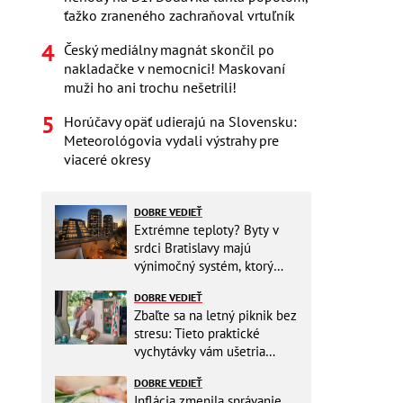
ťažko zraneného zachraňoval vrtuľník
Český mediálny magnát skončil po
nakladačke v nemocnici! Maskovaní
muži ho ani trochu nešetrili!
Horúčavy opäť udierajú na Slovensku:
Meteorológovia vydali výstrahy pre
viaceré okresy
DOBRE VEDIEŤ
Extrémne teploty? Byty v
srdci Bratislavy majú
výnimočný systém, ktorý
ešte aj šetrí náklady
DOBRE VEDIEŤ
Zbaľte sa na letný piknik bez
stresu: Tieto praktické
vychytávky vám ušetria
miesto v batohu!
DOBRE VEDIEŤ
Inflácia zmenila správanie