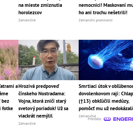
na mieste zmiznutia
nemocnici! Maskovaní m
horolezcov
ho ani trochu nešetrili!
Zahraničné
Zahraniční prominenti
Tatrami a
Hrozivá predpoveď
Smrtiaci útok v obľúben
máme
čínskeho Nostradama:
dovolenkovom raji: Chla
ť bez
Vojna, ktorá zničí starý
(†13) obkľúčili medúzy,
i fotke
svetový poriadok! Už sa
pomôcť mu už nedokázal
viackrát nemýlil
Zahraničné
Zahraničné