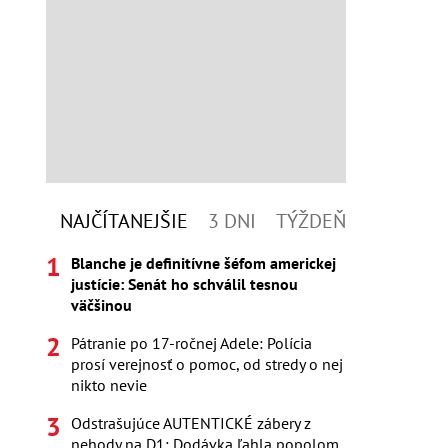
NAJČÍTANEJŠIE
3 DNI
TÝŽDEŇ
Blanche je definitívne šéfom americkej
justície: Senát ho schválil tesnou
väčšinou
Pátranie po 17-ročnej Adele: Polícia
prosí verejnosť o pomoc, od stredy o nej
nikto nevie
Odstrašujúce AUTENTICKÉ zábery z
nehody na D1: Dodávka ľahla popolom,