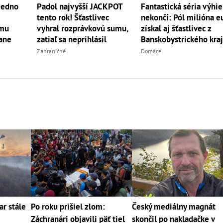
jedno
Padol najvyšší JACKPOT
Fantastická séria výhie
tento rok! Šťastlivec
nekončí: Pól milióna e
 mu
vyhral rozprávkovú sumu,
získal aj šťastlivec z
tane
zatiaľ sa neprihlásil
Banskobystrického kraj
Zahraničné
Domáce
ar stále
Po roku prišiel zlom:
Český mediálny magnát
Záchranári objavili päť tiel
skončil po nakladačke v