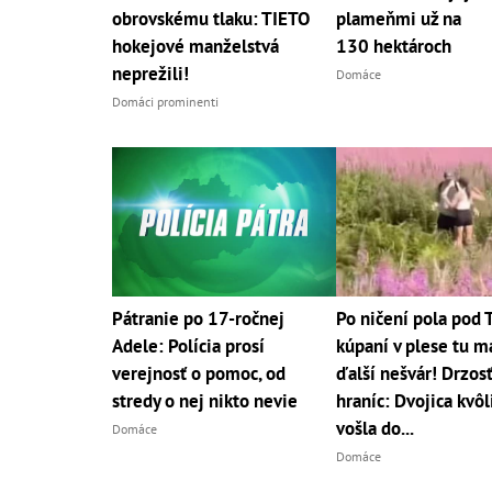
obrovskému tlaku: TIETO
plameňmi už na
hokejové manželstvá
130 hektároch
neprežili!
Domáce
Domáci prominenti
Pátranie po 17-ročnej
Po ničení pola pod 
Adele: Polícia prosí
kúpaní v plese tu 
verejnosť o pomoc, od
ďalší nešvár! Drzos
stredy o nej nikto nevie
hraníc: Dvojica kvôl
vošla do...
Domáce
Domáce