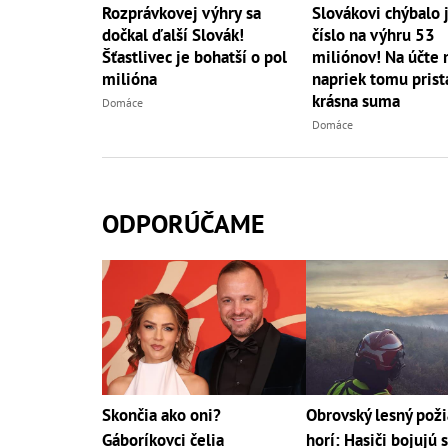
Slovákovi chýbalo 
Rozprávkovej výhry sa
číslo na výhru 53
dočkal ďalší Slovák!
miliónov! Na účte
Šťastlivec je bohatší o pol
napriek tomu pris
milióna
krásna suma
Domáce
Domáce
ODPORÚČAME
Skončia ako oni?
Obrovský lesný poži
Gáboríkovci čelia
horí: Hasiči bojujú s