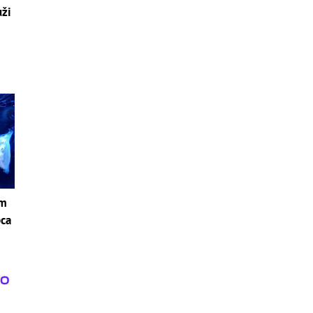
uži
om
pca
i