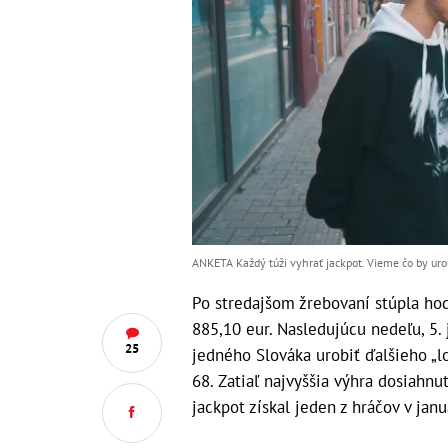
ANKETA Každý túži vyhrať jackpot. Vieme čo by urob
Po stredajšom žrebovaní stúpla ho
885,10 eur. Nasledujúcu nedeľu, 5. 
25
jedného Slováka urobiť ďalšieho „lo
68. Zatiaľ najvyššia výhra dosiahn
jackpot získal jeden z hráčov v janu