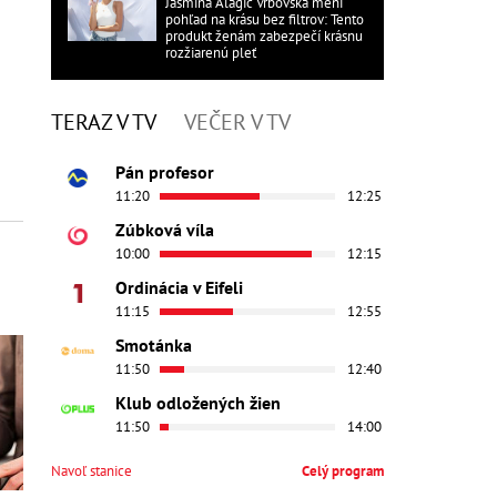
Jasmina Alagič Vrbovská mení
pohľad na krásu bez filtrov: Tento
produkt ženám zabezpečí krásnu
rozžiarenú pleť
TERAZ V TV
VEČER V TV
Pán profesor
11:20
12:25
Zúbková víla
10:00
12:15
Ordinácia v Eifeli
11:15
12:55
Smotánka
11:50
12:40
Klub odložených žien
11:50
14:00
Navoľ stanice
Celý program