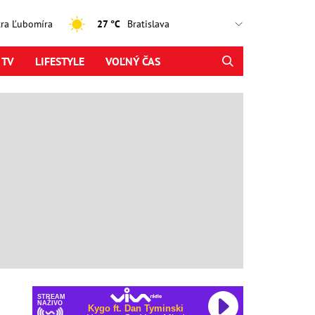
jtra Ľubomíra
27 °C
 TV
LIFESTYLE
VOĽNÝ ČAS
STREAM
NAŽIVO
Kygo ft. Dan Tyminski