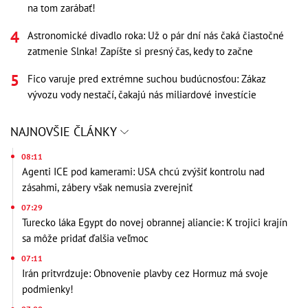
na tom zarábať!
Astronomické divadlo roka: Už o pár dní nás čaká čiastočné
zatmenie Slnka! Zapíšte si presný čas, kedy to začne
Fico varuje pred extrémne suchou budúcnosťou: Zákaz
vývozu vody nestačí, čakajú nás miliardové investície
NAJNOVŠIE ČLÁNKY
08:11
Agenti ICE pod kamerami: USA chcú zvýšiť kontrolu nad
zásahmi, zábery však nemusia zverejniť
07:29
Turecko láka Egypt do novej obrannej aliancie: K trojici krajín
sa môže pridať ďalšia veľmoc
07:11
Irán pritvrdzuje: Obnovenie plavby cez Hormuz má svoje
podmienky!