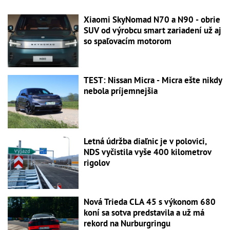
Xiaomi SkyNomad N70 a N90 - obrie
SUV od výrobcu smart zariadení už aj
so spaľovacím motorom
TEST: Nissan Micra - Micra ešte nikdy
nebola príjemnejšia
Letná údržba diaľnic je v polovici,
NDS vyčistila vyše 400 kilometrov
rigolov
Nová Trieda CLA 45 s výkonom 680
koní sa sotva predstavila a už má
rekord na Nurburgringu