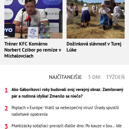
Tréner KFC Komárno
Dožinková slávnosť v Turej
Norbert Czibor po remíze v
Lúke
Michalovciach
NAJČÍTANEJŠIE
3 DNI
TÝŽDEŇ
Ako Gáboríkovci roky budovali svoj verejný obraz: Zamilovaný
pár a rodinná idylka! Zmenilo sa niečo?
Poplach v Európe: Vrátil sa nebezpečný vírus! Úrady spustili
naliehavé opatrenia
Markizácky súťažiaci prerazil ďalšie dno: Po kauze v šou... Ide