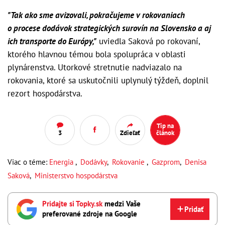
"Tak ako sme avizovali, pokračujeme v rokovaniach
o procese dodávok strategických surovín na Slovensko a aj
ich transporte do Európy,"
uviedla Saková po rokovaní,
ktorého hlavnou témou bola spolupráca v oblasti
plynárenstva. Utorkové stretnutie nadviazalo na
rokovania, ktoré sa uskutočnili uplynulý týždeň, doplnil
rezort hospodárstva.
Tip na
3
Zdieľať
článok
Viac o téme:
Energia
,
Dodávky
,
Rokovanie
,
Gazprom
,
Denisa
Saková
,
Ministerstvo hospodárstva
Pridajte si Topky.sk
medzi Vaše
Pridať
preferované zdroje na Google