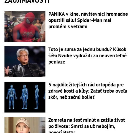
ZAUJÍMAVOSTI
PANIKA v kine, návštevníci hromadne
opustili sálu! Spider-Man mal
problém s vetrami
Toto je suma za jednu bundu? Kúsok
šéfa Nvidie vydražili za neuveriteľné
peniaze
5 najdôležitejších rád ortopéda pre
zdravé kosti a kĺby: Začať treba oveľa
skôr, než začnú bolieť
Zomrela na šesť minút a zažila život
po živote: Smrti sa už nebojím,
hovorí Patty