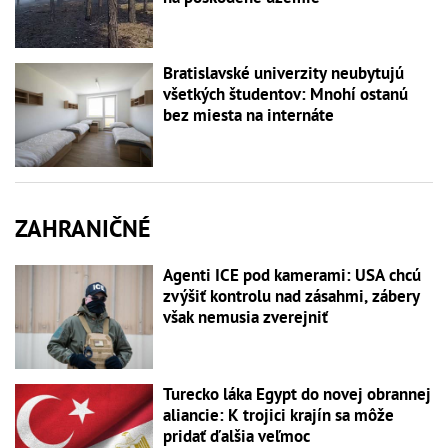
Bratislavské univerzity neubytujú
všetkých študentov: Mnohí ostanú
bez miesta na internáte
ZAHRANIČNÉ
Agenti ICE pod kamerami: USA chcú
zvýšiť kontrolu nad zásahmi, zábery
však nemusia zverejniť
Turecko láka Egypt do novej obrannej
aliancie: K trojici krajín sa môže
pridať ďalšia veľmoc