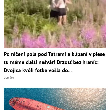
Po ničení pola pod Tatrami a kúpaní v plese
tu máme ďalší nešvár! Drzosť bez hraníc:
Dvojica kvôli fotke vošla do...
Domáce