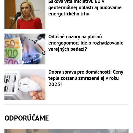
Saková víta iniciatívu EÚ v
geotermálnej oblasti aj budovanie
energetického trhu
Odlišné názory na plošnú
energopomoc: Ide o rozhadzovanie
verejných peňazí?
Dobrá správa pre domácnosti: Ceny
tepla zostanú zmrazené aj v roku
2025!
ODPORÚČAME