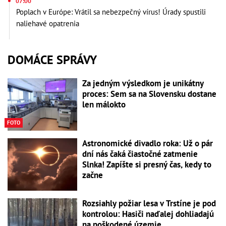
07:00
Poplach v Európe: Vrátil sa nebezpečný vírus! Úrady spustili
naliehavé opatrenia
DOMÁCE SPRÁVY
Za jedným výsledkom je unikátny
proces: Sem sa na Slovensku dostane
len málokto
FOTO
Astronomické divadlo roka: Už o pár
dní nás čaká čiastočné zatmenie
Slnka! Zapíšte si presný čas, kedy to
začne
Rozsiahly požiar lesa v Trstíne je pod
kontrolou: Hasiči naďalej dohliadajú
na poškodené územie