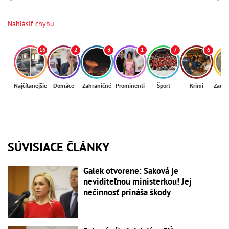
Nahlásiť chybu
16
2
3
1
7
6
Najčítanejšie
Domáce
Zahraničné
Prominenti
Šport
Krimi
Zaují
SÚVISIACE ČLÁNKY
Galek otvorene: Saková je
neviditeľnou ministerkou! Jej
nečinnosť prináša škody