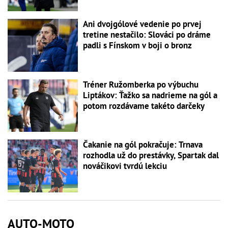
Ani dvojgólové vedenie po prvej
tretine nestačilo: Slováci po dráme
padli s Fínskom v boji o bronz
Tréner Ružomberka po výbuchu
Liptákov: Ťažko sa nadrieme na gól a
potom rozdávame takéto darčeky
Čakanie na gól pokračuje: Trnava
rozhodla už do prestávky, Spartak dal
nováčikovi tvrdú lekciu
AUTO-MOTO