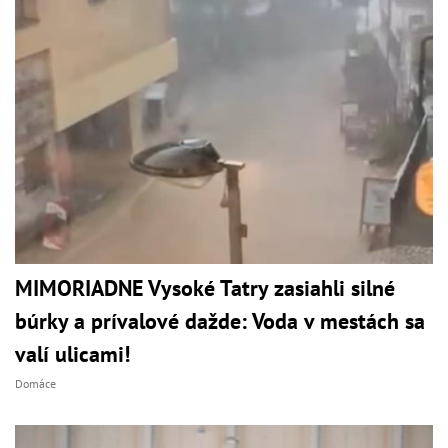
MIMORIADNE Vysoké Tatry zasiahli silné
búrky a prívalové dažde: Voda v mestách sa
valí ulicami!
Domáce