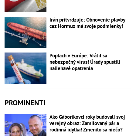
Irán pritvrdzuje: Obnovenie plavby
cez Hormuz má svoje podmienky!
Poplach v Európe: Vrátil sa
nebezpečný vírus! Úrady spustili
naliehavé opatrenia
PROMINENTI
Ako Gáboríkovci roky budovali svoj
verejný obraz: Zamilovaný pár a
rodinná idylka! Zmenilo sa niečo?