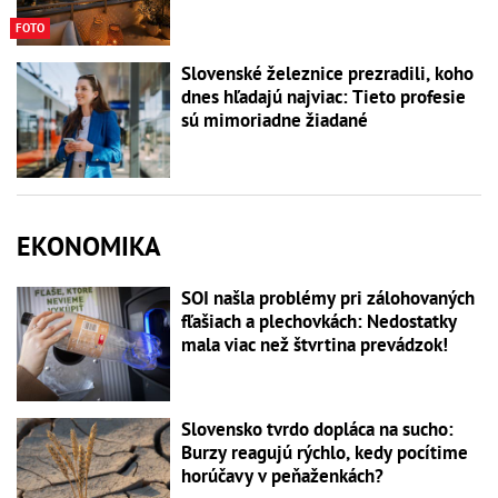
FOTO
Slovenské železnice prezradili, koho
dnes hľadajú najviac: Tieto profesie
sú mimoriadne žiadané
EKONOMIKA
SOI našla problémy pri zálohovaných
fľašiach a plechovkách: Nedostatky
mala viac než štvrtina prevádzok!
Slovensko tvrdo dopláca na sucho:
Burzy reagujú rýchlo, kedy pocítime
horúčavy v peňaženkách?