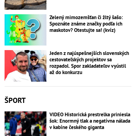
Zelený mimozemšťan či žltý šašo:
Spoznáte známe značky podľa ich
maskotov? Otestujte sa! (kvíz)
Jeden z najúspešnejších slovenských
cestovateľských projektov sa
rozpadol. Spor zakladateľov vyústil
až do konkurzu
ŠPORT
VIDEO Historická prestrelka priniesla
šok: Enormný tlak a negatívna nálada
v kabíne českého giganta