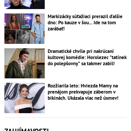
Markizácky súťažiaci prerazil ďalšie
dno: Po kauze v šou... Ide na tom
zarábať!
Dramatické chvíle pri nakrúcaní
kultovej komédie: Horolezec "tatínek
do polepšovny" sa takmer zabil!
Rozžiarila leto: Hviezda Mamy na
prenájom prekvapuje záberom v
bikinách. Ukázala viac než úsmev!