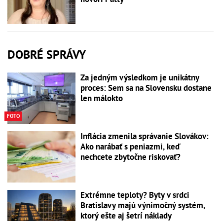
DOBRÉ SPRÁVY
Za jedným výsledkom je unikátny
proces: Sem sa na Slovensku dostane
len málokto
FOTO
Inflácia zmenila správanie Slovákov:
Ako narábať s peniazmi, keď
nechcete zbytočne riskovať?
Extrémne teploty? Byty v srdci
Bratislavy majú výnimočný systém,
ktorý ešte aj šetrí náklady