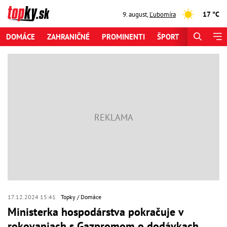
17 °C
9. august
,
Ľubomíra
DOMÁCE
ZAHRANIČNÉ
PROMINENTI
ŠPORT
ZAUJÍMAV
17.12.2024 15:41
Topky
Domáce
Ministerka hospodárstva pokračuje v
rokovaniach s Gazpromom o dodávkach