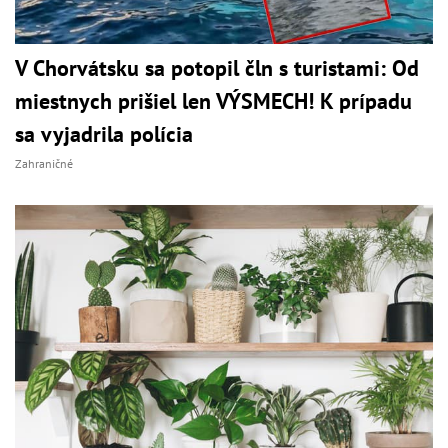
V Chorvátsku sa potopil čln s turistami: Od
miestnych prišiel len VÝSMECH! K prípadu
sa vyjadrila polícia
Zahraničné