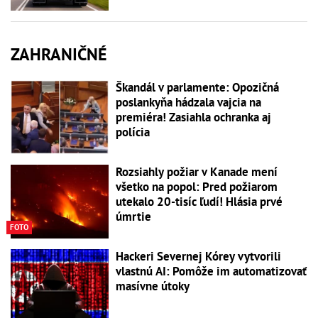
ZAHRANIČNÉ
Škandál v parlamente: Opozičná
poslankyňa hádzala vajcia na
premiéra! Zasiahla ochranka aj
polícia
Rozsiahly požiar v Kanade mení
všetko na popol: Pred požiarom
utekalo 20-tisíc ľudí! Hlásia prvé
úmrtie
FOTO
Hackeri Severnej Kórey vytvorili
vlastnú AI: Pomôže im automatizovať
masívne útoky