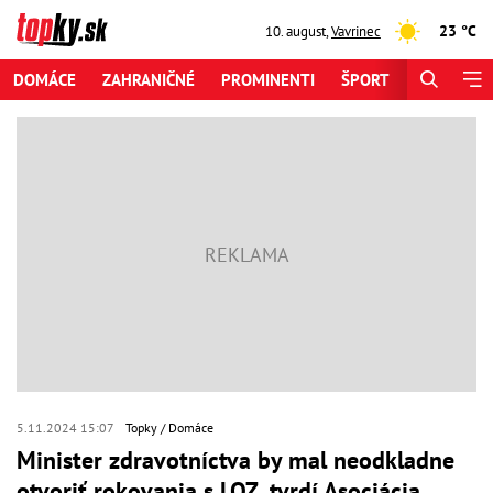
23 °C
10. august
,
Vavrinec
DOMÁCE
ZAHRANIČNÉ
PROMINENTI
ŠPORT
ZAUJÍMAV
5.11.2024 15:07
Topky
Domáce
Minister zdravotníctva by mal neodkladne
otvoriť rokovania s LOZ, tvrdí Asociácia