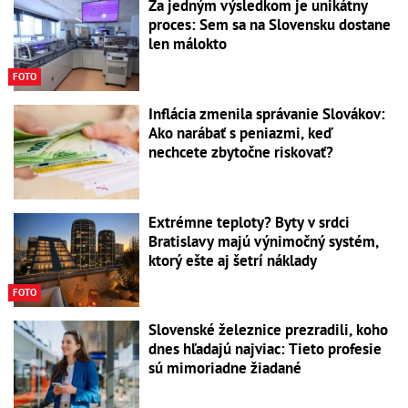
Za jedným výsledkom je unikátny
proces: Sem sa na Slovensku dostane
len málokto
FOTO
Inflácia zmenila správanie Slovákov:
Ako narábať s peniazmi, keď
nechcete zbytočne riskovať?
Extrémne teploty? Byty v srdci
Bratislavy majú výnimočný systém,
ktorý ešte aj šetrí náklady
FOTO
Slovenské železnice prezradili, koho
dnes hľadajú najviac: Tieto profesie
sú mimoriadne žiadané