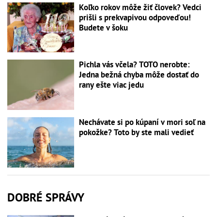
Koľko rokov môže žiť človek? Vedci
prišli s prekvapivou odpoveďou!
Budete v šoku
Pichla vás včela? TOTO nerobte:
Jedna bežná chyba môže dostať do
rany ešte viac jedu
Nechávate si po kúpaní v mori soľ na
pokožke? Toto by ste mali vedieť
DOBRÉ SPRÁVY