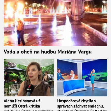
Voda a oheň na hudbu Mariána Vargu
Alena Heribanová už
Hospodárová chytila v
nemlčí! Ostrá kritika
správach záchvat smiechu,