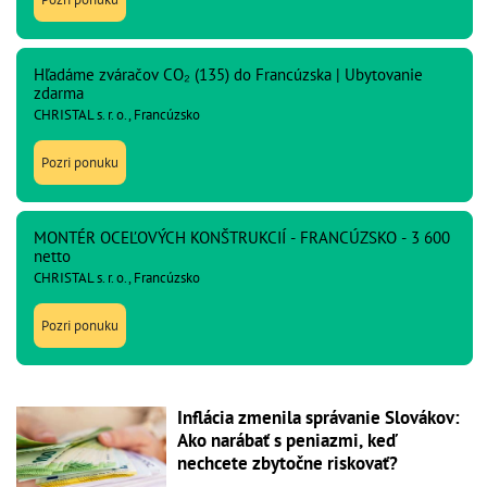
Hľadáme zváračov CO₂ (135) do Francúzska | Ubytovanie
zdarma
CHRISTAL s. r. o., Francúzsko
Pozri ponuku
MONTÉR OCEĽOVÝCH KONŠTRUKCIÍ - FRANCÚZSKO - 3 600
netto
CHRISTAL s. r. o., Francúzsko
Pozri ponuku
Inflácia zmenila správanie Slovákov:
Ako narábať s peniazmi, keď
nechcete zbytočne riskovať?