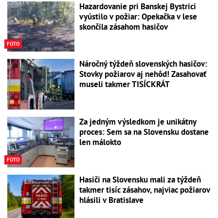
Hazardovanie pri Banskej Bystrici
vyústilo v požiar: Opekačka v lese
skončila zásahom hasičov
FOTO
Náročný týždeň slovenských hasičov:
Stovky požiarov aj nehôd! Zasahovať
museli takmer TISÍCKRÁT
Za jedným výsledkom je unikátny
proces: Sem sa na Slovensku dostane
len málokto
FOTO
Hasiči na Slovensku mali za týždeň
takmer tisíc zásahov, najviac požiarov
hlásili v Bratislave