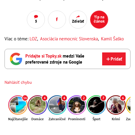
Tip na
5
Zdieľať
článok
Viac o téme:
LOZ
,
Asociácia nemocníc Slovenska
,
Kamil Šaško
Pridajte si Topky.sk
medzi Vaše
Pridať
preferované zdroje na Google
Nahlásiť chybu
16
4
4
2
7
6
Najčítanejšie
Domáce
Zahraničné
Prominenti
Šport
Krimi
Zaují