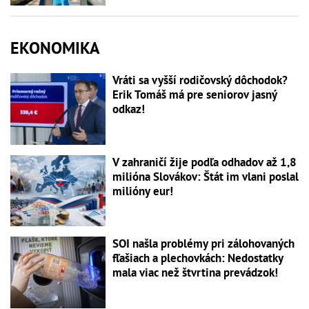
EKONOMIKA
Vráti sa vyšší rodičovský dôchodok?
Erik Tomáš má pre seniorov jasný
odkaz!
V zahraničí žije podľa odhadov až 1,8
milióna Slovákov: Štát im vlani poslal
milióny eur!
SOI našla problémy pri zálohovaných
fľašiach a plechovkách: Nedostatky
mala viac než štvrtina prevádzok!