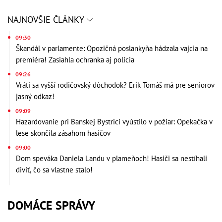
NAJNOVŠIE ČLÁNKY
09:30
Škandál v parlamente: Opozičná poslankyňa hádzala vajcia na
premiéra! Zasiahla ochranka aj polícia
09:26
Vráti sa vyšší rodičovský dôchodok? Erik Tomáš má pre seniorov
jasný odkaz!
09:09
Hazardovanie pri Banskej Bystrici vyústilo v požiar: Opekačka v
lese skončila zásahom hasičov
09:00
Dom speváka Daniela Landu v plameňoch! Hasiči sa nestíhali
diviť, čo sa vlastne stalo!
DOMÁCE SPRÁVY