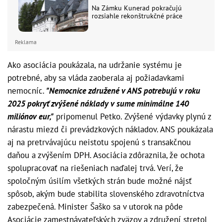
Na Zámku Kunerad pokračujú
rozsiahle rekonštrukčné práce
Reklama
Ako asociácia poukázala, na udržanie systému je
potrebné, aby sa vláda zaoberala aj požiadavkami
nemocníc.
"Nemocnice združené v ANS potrebujú v roku
2025 pokryť zvýšené náklady v sume minimálne 140
miliónov eur,"
pripomenul Petko. Zvýšené výdavky plynú z
nárastu miezd či prevádzkových nákladov. ANS poukázala
aj na pretrvávajúcu neistotu spojenú s transakčnou
daňou a zvýšením DPH. Asociácia zdôraznila, že ochota
spolupracovať na riešeniach naďalej trvá. Verí, že
spoločným úsilím všetkých strán bude možné nájsť
spôsob, akým bude stabilita slovenského zdravotníctva
zabezpečená. Minister Šaško sa v utorok na pôde
Asociácie zamestnávateľských zväzov a združení stretol