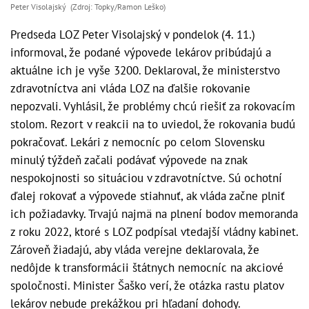
Peter Visolajský (Zdroj: Topky/Ramon Leško)
Predseda LOZ Peter Visolajský v pondelok (4. 11.)
informoval, že podané výpovede lekárov pribúdajú a
aktuálne ich je vyše 3200. Deklaroval, že ministerstvo
zdravotníctva ani vláda LOZ na ďalšie rokovanie
nepozvali. Vyhlásil, že problémy chcú riešiť za rokovacím
stolom. Rezort v reakcii na to uviedol, že rokovania budú
pokračovať. Lekári z nemocníc po celom Slovensku
minulý týždeň začali podávať výpovede na znak
nespokojnosti so situáciou v zdravotníctve. Sú ochotní
ďalej rokovať a výpovede stiahnuť, ak vláda začne plniť
ich požiadavky. Trvajú najmä na plnení bodov memoranda
z roku 2022, ktoré s LOZ podpísal vtedajší vládny kabinet.
Zároveň žiadajú, aby vláda verejne deklarovala, že
nedôjde k transformácii štátnych nemocníc na akciové
spoločnosti. Minister Šaško verí, že otázka rastu platov
lekárov nebude prekážkou pri hľadaní dohody.