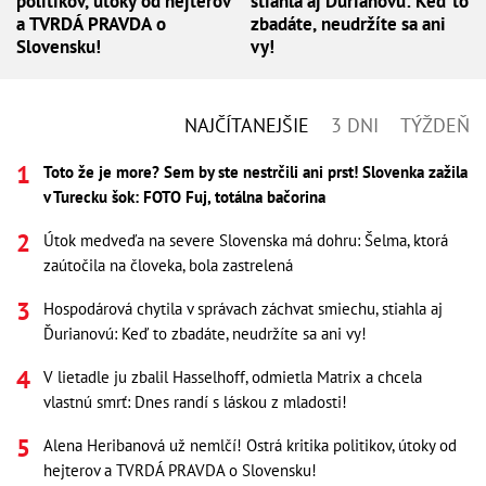
politikov, útoky od hejterov
stiahla aj Ďurianovú: Keď to
a TVRDÁ PRAVDA o
zbadáte, neudržíte sa ani
Slovensku!
vy!
NAJČÍTANEJŠIE
3 DNI
TÝŽDEŇ
Toto že je more? Sem by ste nestrčili ani prst! Slovenka zažila
v Turecku šok: FOTO Fuj, totálna bačorina
Útok medveďa na severe Slovenska má dohru: Šelma, ktorá
zaútočila na človeka, bola zastrelená
Hospodárová chytila v správach záchvat smiechu, stiahla aj
Ďurianovú: Keď to zbadáte, neudržíte sa ani vy!
V lietadle ju zbalil Hasselhoff, odmietla Matrix a chcela
vlastnú smrť: Dnes randí s láskou z mladosti!
Alena Heribanová už nemlčí! Ostrá kritika politikov, útoky od
hejterov a TVRDÁ PRAVDA o Slovensku!