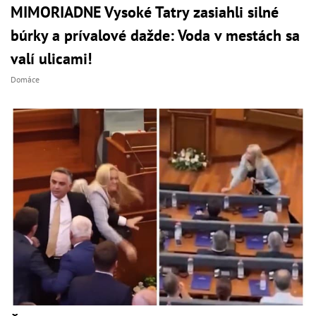
MIMORIADNE Vysoké Tatry zasiahli silné
búrky a prívalové dažde: Voda v mestách sa
valí ulicami!
Domáce