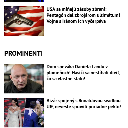
USA sa míňajú zásoby zbraní:
Pentagón dal zbrojárom ultimátum!
Vojna s Iránom ich vyčerpáva
PROMINENTI
Dom speváka Daniela Landu v
plameňoch! Hasiči sa nestíhali diviť,
čo sa vlastne stalo!
Bizár spojený s Ronaldovou svadbou:
Uff, neveste spravili poriadne peklo!