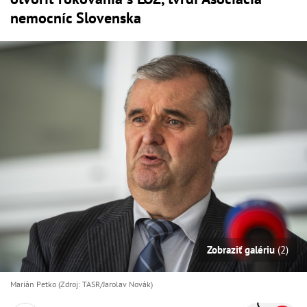
nemocníc Slovenska
Zobraziť galériu
(2)
Marián Petko (Zdroj: TASR/Jarolav Novák)