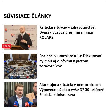
SÚVISIACE ČLÁNKY
Kritická situácia v zdravotníctve:
Dvořák vyzýva priemiéra, hrozí
KOLAPS
FOTO
Poslanci v utorok rokujú: Diskutovať
by mali aj o návrhu k platom
zdravotníkov
Alarmujúca situácia v nemocniciach:
Výpovede už dalo vyše 3200 lekárov!
Reakcia ministerstva