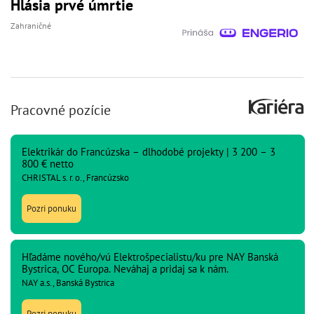
Hlásia prvé úmrtie
Zahraničné
Pracovné pozície
Elektrikár do Francúzska – dlhodobé projekty | 3 200 – 3
800 € netto
CHRISTAL s. r. o., Francúzsko
Pozri ponuku
Hľadáme nového/vú Elektrošpecialistu/ku pre NAY Banská
Bystrica, OC Europa. Neváhaj a pridaj sa k nám.
NAY a.s., Banská Bystrica
Pozri ponuku