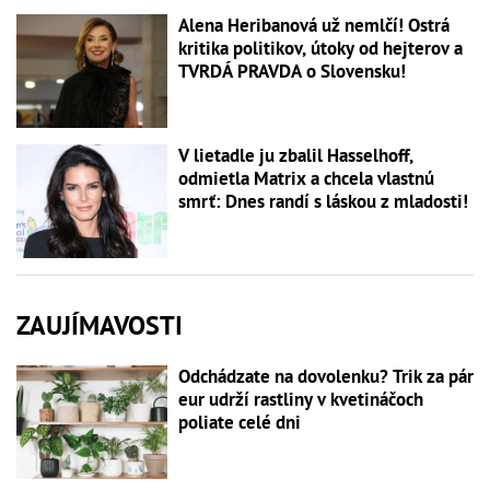
Alena Heribanová už nemlčí! Ostrá
kritika politikov, útoky od hejterov a
TVRDÁ PRAVDA o Slovensku!
V lietadle ju zbalil Hasselhoff,
odmietla Matrix a chcela vlastnú
smrť: Dnes randí s láskou z mladosti!
ZAUJÍMAVOSTI
Odchádzate na dovolenku? Trik za pár
eur udrží rastliny v kvetináčoch
poliate celé dni