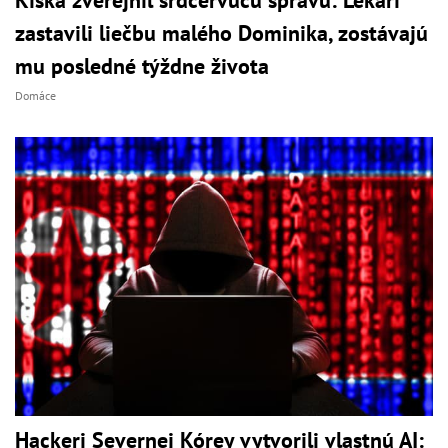
Kiska zverejnil srdcervúcu správu: Lekári
zastavili liečbu malého Dominika, zostávajú
mu posledné týždne života
Domáce
Hackeri Severnej Kórey vytvorili vlastnú AI: