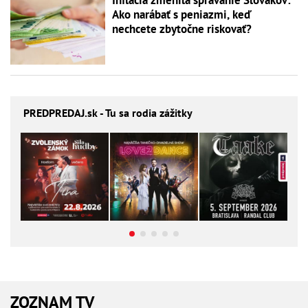
Inflácia zmenila správanie Slovákov:
Ako narábať s peniazmi, keď
nechcete zbytočne riskovať?
PREDPREDAJ
.sk - Tu sa rodia zážitky
ZOZNAM TV