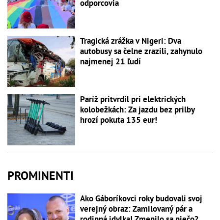
odporcovia
Tragická zrážka v Nigeri: Dva
autobusy sa čelne zrazili, zahynulo
najmenej 21 ľudí
Paríž pritvrdil pri elektrických
kolobežkách: Za jazdu bez prilby
hrozí pokuta 135 eur!
PROMINENTI
Ako Gáboríkovci roky budovali svoj
verejný obraz: Zamilovaný pár a
rodinná idylka! Zmenilo sa niečo?