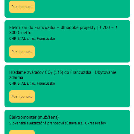
Pozri ponuku
Elektrikár do Francúzska – dlhodobé projekty | 3 200 – 3
800 € netto
CHRISTAL s. r. o., Francúzsko
Pozri ponuku
Hľadáme zváračov CO₂ (135) do Francúzska | Ubytovanie
zdarma
CHRISTAL s. r. o., Francúzsko
Pozri ponuku
Elektromontér (muž/žena)
Slovenská elektrizačná prenosová sústava, a.s., Okres Prešov