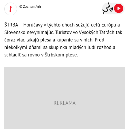
© Zoznam/nh
ŠTRBA – Horúčavy v týchto dňoch sužujú celú Európu a
Slovensko nevynímajúc. Turistov vo Vysokých Tatrách tak
čoraz viac lákajú plesá a kúpanie sa v nich. Pred
niekoľkými dňami sa skupinka mladých ľudí rozhodla
schladiť sa rovno v Štrbskom plese.