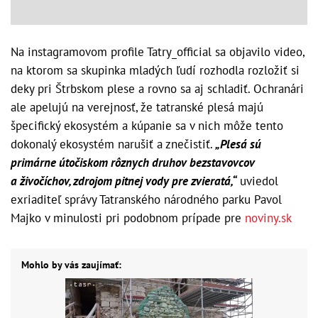
Na instagramovom profile Tatry_official sa objavilo video,
na ktorom sa skupinka mladých ľudí rozhodla rozložiť si
deky pri Štrbskom plese a rovno sa aj schladiť. Ochranári
ale apelujú na verejnosť, že tatranské plesá majú
špecifický ekosystém a kúpanie sa v nich môže tento
dokonalý ekosystém narušiť a znečistiť.
„Plesá sú
primárne útočiskom rôznych druhov bezstavovcov
a živočíchov, zdrojom pitnej vody pre zvieratá,“
uviedol
exriaditeľ správy Tatranského národného parku Pavol
Majko v minulosti pri podobnom prípade pre
noviny.sk
Mohlo by vás zaujímať: