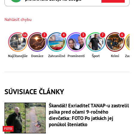
Nahlásiť chybu
16
3
4
3
7
6
Najčítanejšie
Domáce
Zahraničné
Prominenti
Šport
Krimi
Zaují
SÚVISIACE ČLÁNKY
Škandál! Exriaditeľ TANAP-u zastrelil
psíka pred očami 9-ročného
dievčatka: FOTO Po jatkách jej
ponúkol šteniatko
FOTO