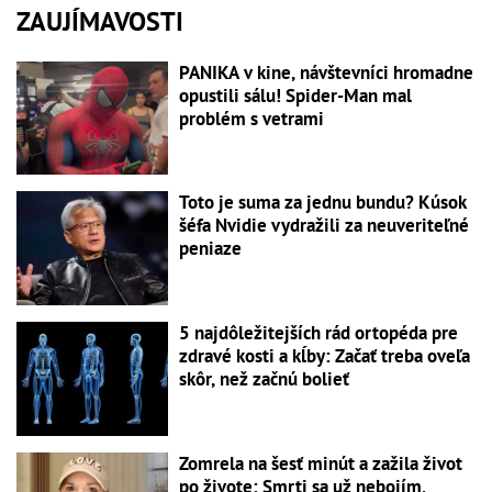
ZAUJÍMAVOSTI
PANIKA v kine, návštevníci hromadne
opustili sálu! Spider-Man mal
problém s vetrami
Toto je suma za jednu bundu? Kúsok
šéfa Nvidie vydražili za neuveriteľné
peniaze
5 najdôležitejších rád ortopéda pre
zdravé kosti a kĺby: Začať treba oveľa
skôr, než začnú bolieť
Zomrela na šesť minút a zažila život
po živote: Smrti sa už nebojím,