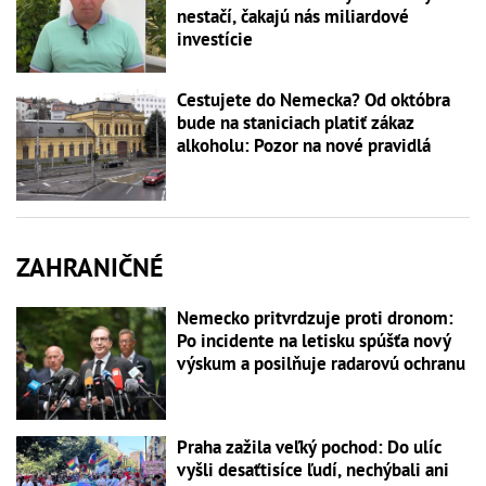
nestačí, čakajú nás miliardové
investície
Cestujete do Nemecka? Od októbra
bude na staniciach platiť zákaz
alkoholu: Pozor na nové pravidlá
ZAHRANIČNÉ
Nemecko pritvrdzuje proti dronom:
Po incidente na letisku spúšťa nový
výskum a posilňuje radarovú ochranu
Praha zažila veľký pochod: Do ulíc
vyšli desaťtisíce ľudí, nechýbali ani