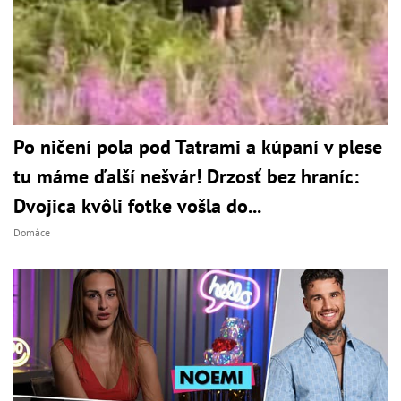
Po ničení pola pod Tatrami a kúpaní v plese
tu máme ďalší nešvár! Drzosť bez hraníc:
Dvojica kvôli fotke vošla do...
Domáce