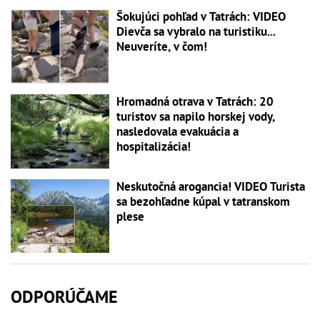
Šokujúci pohľad v Tatrách: VIDEO
Dievča sa vybralo na turistiku...
Neuveríte, v čom!
Hromadná otrava v Tatrách: 20
turistov sa napilo horskej vody,
nasledovala evakuácia a
hospitalizácia!
Neskutočná arogancia! VIDEO Turista
sa bezohľadne kúpal v tatranskom
plese
ODPORÚČAME