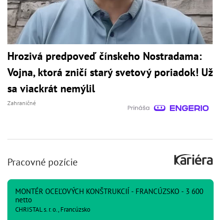
Hrozivá predpoveď čínskeho Nostradama:
Vojna, ktorá zničí starý svetový poriadok! Už
sa viackrát nemýlil
Zahraničné
Pracovné pozície
MONTÉR OCEĽOVÝCH KONŠTRUKCIÍ - FRANCÚZSKO - 3 600
netto
CHRISTAL s. r. o., Francúzsko