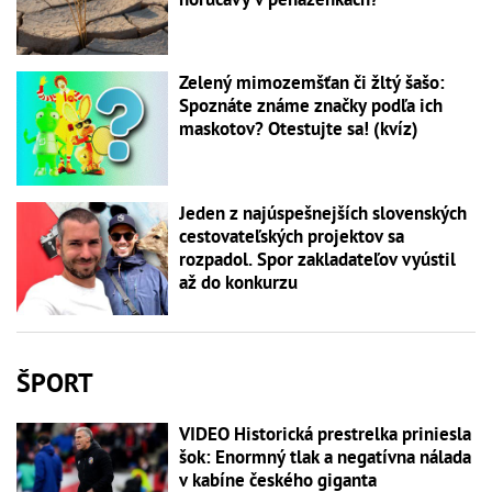
Zelený mimozemšťan či žltý šašo:
Spoznáte známe značky podľa ich
maskotov? Otestujte sa! (kvíz)
Jeden z najúspešnejších slovenských
cestovateľských projektov sa
rozpadol. Spor zakladateľov vyústil
až do konkurzu
ŠPORT
VIDEO Historická prestrelka priniesla
šok: Enormný tlak a negatívna nálada
v kabíne českého giganta