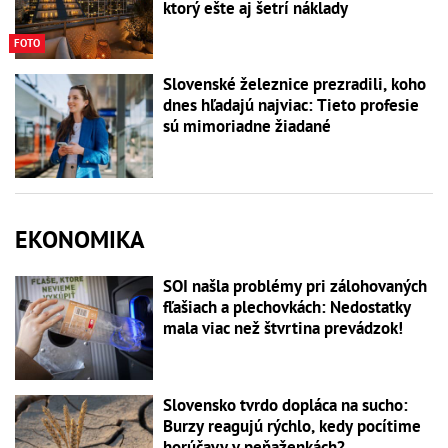
ktorý ešte aj šetrí náklady
FOTO
Slovenské železnice prezradili, koho
dnes hľadajú najviac: Tieto profesie
sú mimoriadne žiadané
EKONOMIKA
SOI našla problémy pri zálohovaných
fľašiach a plechovkách: Nedostatky
mala viac než štvrtina prevádzok!
Slovensko tvrdo dopláca na sucho:
Burzy reagujú rýchlo, kedy pocítime
horúčavy v peňaženkách?