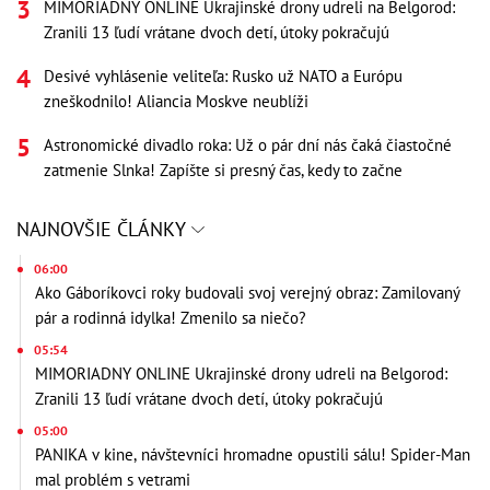
MIMORIADNY ONLINE Ukrajinské drony udreli na Belgorod:
Zranili 13 ľudí vrátane dvoch detí, útoky pokračujú
Desivé vyhlásenie veliteľa: Rusko už NATO a Európu
zneškodnilo! Aliancia Moskve neublíži
Astronomické divadlo roka: Už o pár dní nás čaká čiastočné
zatmenie Slnka! Zapíšte si presný čas, kedy to začne
NAJNOVŠIE ČLÁNKY
06:00
Ako Gáboríkovci roky budovali svoj verejný obraz: Zamilovaný
pár a rodinná idylka! Zmenilo sa niečo?
05:54
MIMORIADNY ONLINE Ukrajinské drony udreli na Belgorod:
Zranili 13 ľudí vrátane dvoch detí, útoky pokračujú
05:00
PANIKA v kine, návštevníci hromadne opustili sálu! Spider-Man
mal problém s vetrami