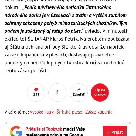
pokutu.
„Podľa návštevného poriadku Tatranského
národného parku je v územiach s tretím a vyšším stupňom
ochrany zakázaný pohyb mimo turistických chodníkov. Tým
pádom je zakázaný aj vstup do plies,“
uviedol v minulosti
exriaditeľ ŠL TANAP Maroš Petrík. Na problém poukázala
aj Štátna ochrana prírody SR, ktorá uviedla, že napriek
zákazu kúpania sa v plesách, dostávajú pravidelné
podnety na neohľaduplných turistov, ktorí sa rozhodnú
tento zákaz porušiť.
Tip na
159
Zdieľať
článok
Viac o téme:
Vysoké Tatry
,
Štrbské pleso
,
Zákaz kúpania
Pridajte si Topky.sk
medzi Vaše
Pridať
preferované zdroje na Google