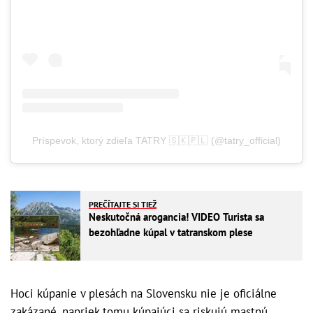
Príspevok, ktorý zdieľa TATRY 🇸🇰🇵🇱 (@tatry_official)
PREČÍTAJTE SI TIEŽ
Neskutočná arogancia! VIDEO Turista sa
bezohľadne kúpal v tatranskom plese
Hoci kúpanie v plesách na Slovensku nie je oficiálne
zakázané, napriek tomu kúpajúci sa riskujú mastnú