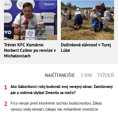
Tréner KFC Komárno
Dožinková slávnosť v Turej
Norbert Czibor po remíze v
Lúke
Michalovciach
NAJČÍTANEJŠIE
3 DNI
TÝŽDEŇ
Ako Gáboríkovci roky budovali svoj verejný obraz: Zamilovaný
pár a rodinná idylka! Zmenilo sa niečo?
Fico varuje pred extrémne suchou budúcnosťou: Zákaz
vývozu vody nestačí, čakajú nás miliardové investície