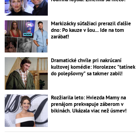
Markizácky súťažiaci prerazil ďalšie
dno: Po kauze v šou... Ide na tom
zarábať!
Dramatické chvíle pri nakrúcaní
kultovej komédie: Horolezec "tatínek
do polepšovny" sa takmer zabil!
Rozžiarila leto: Hviezda Mamy na
prenájom prekvapuje záberom v
bikinách. Ukázala viac než úsmev!