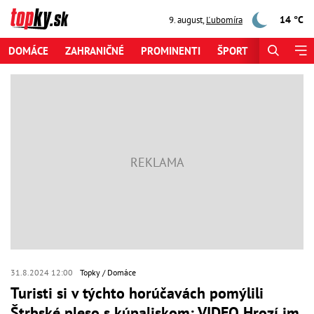
14 °C
9. august
,
Ľubomíra
DOMÁCE
ZAHRANIČNÉ
PROMINENTI
ŠPORT
ZAUJÍMAV
31.8.2024 12:00
Topky
Domáce
Turisti si v týchto horúčavách pomýlili
Štrbské pleso s kúpaliskom: VIDEO Hrozí im