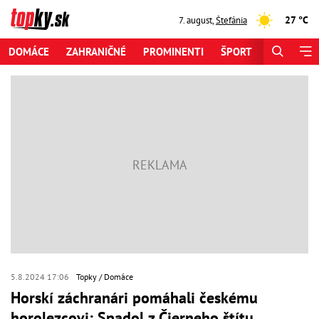
27 °C
7. august
,
Štefánia
DOMÁCE
ZAHRANIČNÉ
PROMINENTI
ŠPORT
ZAUJÍMAV
5.8.2024 17:06
Topky
Domáce
Horskí záchranári pomáhali českému
horolezcovi: Spadol z Čierneho štítu