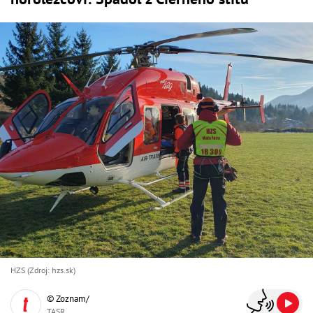
HZS (Zdroj: hzs.sk)
© Zoznam/
TASR