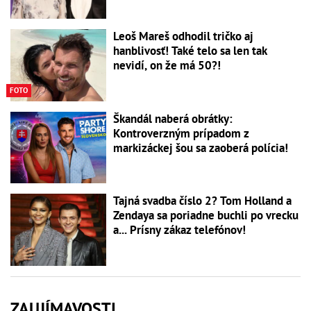
Leoš Mareš odhodil tričko aj
hanblivosť! Také telo sa len tak
nevidí, on že má 50?!
FOTO
Škandál naberá obrátky:
Kontroverzným prípadom z
markizáckej šou sa zaoberá polícia!
Tajná svadba číslo 2? Tom Holland a
Zendaya sa poriadne buchli po vrecku
a... Prísny zákaz telefónov!
ZAUJÍMAVOSTI