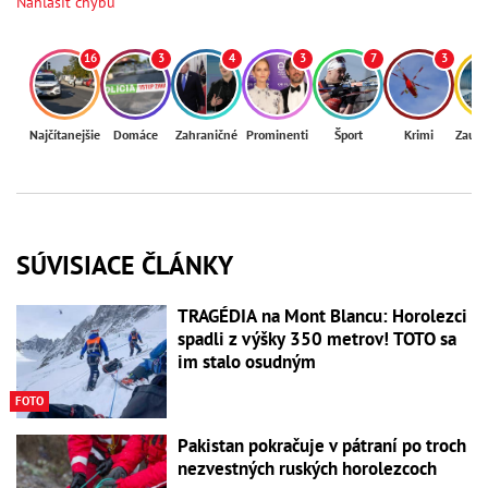
Nahlásiť chybu
16
3
4
3
7
3
Najčítanejšie
Domáce
Zahraničné
Prominenti
Šport
Krimi
Zaují
SÚVISIACE ČLÁNKY
TRAGÉDIA na Mont Blancu: Horolezci
spadli z výšky 350 metrov! TOTO sa
im stalo osudným
FOTO
Pakistan pokračuje v pátraní po troch
nezvestných ruských horolezcoch