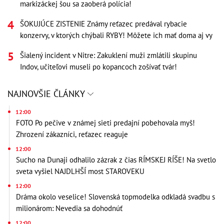
markizáckej šou sa zaoberá polícia!
ŠOKUJÚCE ZISTENIE Známy reťazec predával rybacie
konzervy, v ktorých chýbali RYBY! Môžete ich mať doma aj vy
Šialený incident v Nitre: Zakuklení muži zmlátili skupinu
Indov, učiteľovi museli po kopancoch zošívať tvár!
NAJNOVŠIE ČLÁNKY
12:00
FOTO Po pečive v známej sieti predajní pobehovala myš!
Zhrození zákazníci, reťazec reaguje
12:00
Sucho na Dunaji odhalilo zázrak z čias RÍMSKEJ RÍŠE! Na svetlo
sveta vyšiel NAJDLHŠÍ most STAROVEKU
12:00
Dráma okolo veselice! Slovenská topmodelka odkladá svadbu s
milionárom: Nevedia sa dohodnúť
12:00