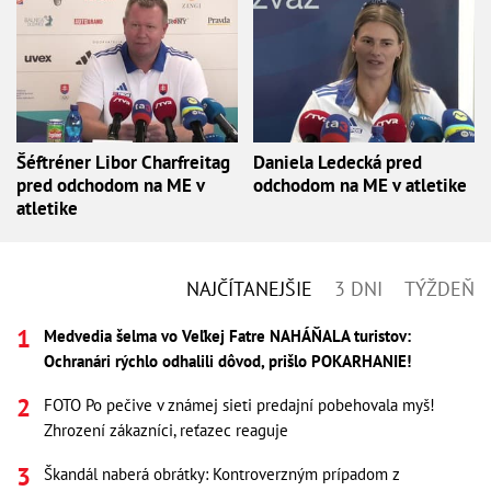
Šéftréner Libor Charfreitag
Daniela Ledecká pred
pred odchodom na ME v
odchodom na ME v atletike
atletike
NAJČÍTANEJŠIE
3 DNI
TÝŽDEŇ
Medvedia šelma vo Veľkej Fatre NAHÁŇALA turistov:
Ochranári rýchlo odhalili dôvod, prišlo POKARHANIE!
FOTO Po pečive v známej sieti predajní pobehovala myš!
Zhrození zákazníci, reťazec reaguje
Škandál naberá obrátky: Kontroverzným prípadom z