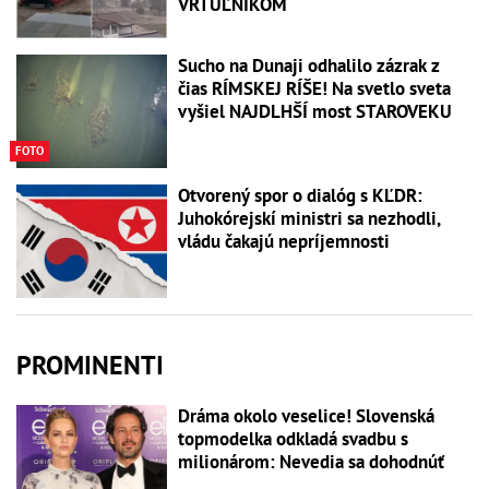
VRTUĽNÍKOM
Sucho na Dunaji odhalilo zázrak z
čias RÍMSKEJ RÍŠE! Na svetlo sveta
vyšiel NAJDLHŠÍ most STAROVEKU
FOTO
Otvorený spor o dialóg s KĽDR:
Juhokórejskí ministri sa nezhodli,
vládu čakajú nepríjemnosti
PROMINENTI
Dráma okolo veselice! Slovenská
topmodelka odkladá svadbu s
milionárom: Nevedia sa dohodnúť