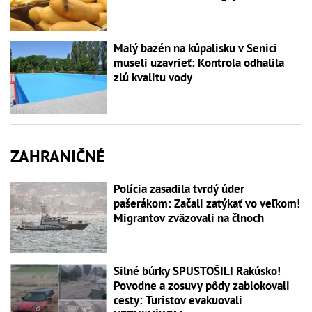
Malý bazén na kúpalisku v Senici
museli uzavrieť: Kontrola odhalila
zlú kvalitu vody
ZAHRANIČNÉ
Polícia zasadila tvrdý úder
pašerákom: Začali zatýkať vo veľkom!
Migrantov zväzovali na člnoch
Silné búrky SPUSTOŠILI Rakúsko!
Povodne a zosuvy pôdy zablokovali
cesty: Turistov evakuovali