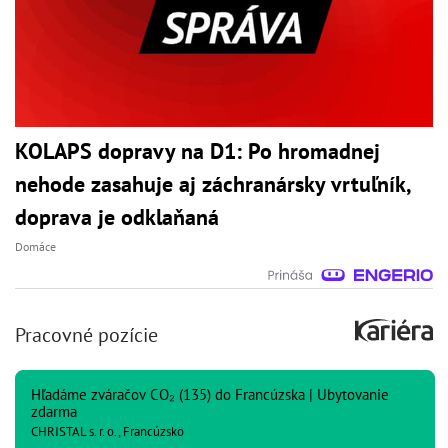
KOLAPS dopravy na D1: Po hromadnej
nehode zasahuje aj záchranársky vrtuľník,
doprava je odklaňaná
Domáce
Pracovné pozície
Hľadáme zváračov CO₂ (135) do Francúzska | Ubytovanie
zdarma
CHRISTAL s. r. o., Francúzsko