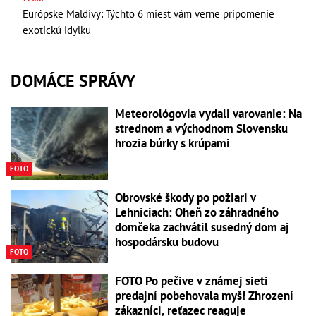
Európske Maldivy: Týchto 6 miest vám verne pripomenie
exotickú idylku
DOMÁCE SPRÁVY
Meteorológovia vydali varovanie: Na
strednom a východnom Slovensku
hrozia búrky s krúpami
FOTO
Obrovské škody po požiari v
Lehniciach: Oheň zo záhradného
domčeka zachvátil susedný dom aj
hospodársku budovu
FOTO
FOTO Po pečive v známej sieti
predajní pobehovala myš! Zhrození
zákazníci, reťazec reaguje