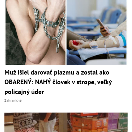
Muž išiel darovať plazmu a zostal ako
OBARENÝ: NAHÝ človek v strope, veľký
policajný úder
Zahraničné