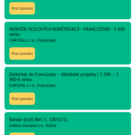
Pozri ponuku
MONTÉR OCEĽOVÝCH KONŠTRUKCIÍ - FRANCÚZSKO - 3 600
netto
CHRISTAL s. r. o., Francúzsko
Pozri ponuku
Elektrikár do Francúzska – dlhodobé projekty | 3 200 – 3
800 € netto
CHRISTAL s. r. o., Francúzsko
Pozri ponuku
Bankár (m/ž) (Ref. č.: 1005271)
Grafton Slovakia s.r.o., Košice