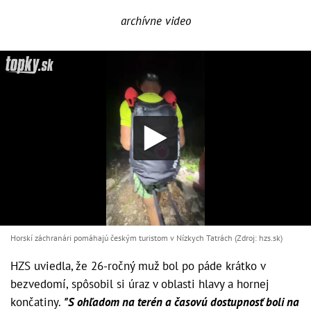
archívne video
Horskí záchranári pomáhajú českým turistom v Nízkych Tatrách (Zdroj: hzs.sk)
HZS uviedla, že 26-ročný muž bol po páde krátko v
bezvedomí, spôsobil si úraz v oblasti hlavy a hornej
končatiny.
"S ohľadom na terén a časovú dostupnosť boli na