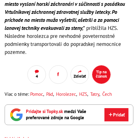
miesto vyslaní horskí záchranári v súčinnosti s posádkou
Vrtuľníkovej záchrannej zdravotnej služby letecky. Po
príchode na miesto muža vyšetrili, ošetrili a za pomoci
lanovej techniky evakuovali zo steny,"
priblížila HZS.
Následne horolezca pre nevhodné poveternostné
podmienky transportovali do popradskej nemocnice
pozemne.
Tip na
4
Zdieľať
článok
Viac o téme:
Pomoc
,
Pád
,
Horolezec
,
HZS
,
Tatry
,
Čech
Pridajte si Topky.sk
medzi Vaše
Pridať
preferované zdroje na Google