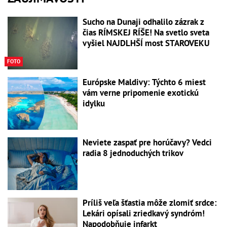
Sucho na Dunaji odhalilo zázrak z
čias RÍMSKEJ RÍŠE! Na svetlo sveta
vyšiel NAJDLHŠÍ most STAROVEKU
FOTO
Európske Maldivy: Týchto 6 miest
vám verne pripomenie exotickú
idylku
Neviete zaspať pre horúčavy? Vedci
radia 8 jednoduchých trikov
Príliš veľa šťastia môže zlomiť srdce:
Lekári opísali zriedkavý syndróm!
Napodobňuje infarkt