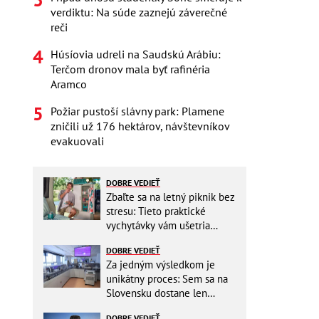
verdiktu: Na súde zaznejú záverečné
reči
Húsíovia udreli na Saudskú Arábiu:
Terčom dronov mala byť rafinéria
Aramco
Požiar pustoší slávny park: Plamene
zničili už 176 hektárov, návštevníkov
evakuovali
DOBRE VEDIEŤ
Zbaľte sa na letný piknik bez
stresu: Tieto praktické
vychytávky vám ušetria
miesto v batohu!
DOBRE VEDIEŤ
Za jedným výsledkom je
unikátny proces: Sem sa na
Slovensku dostane len
málokto
DOBRE VEDIEŤ