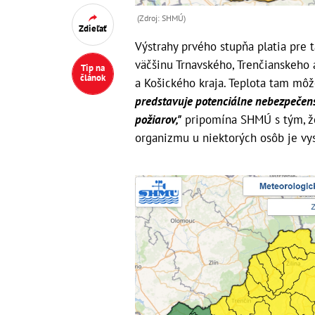
(Zdroj: SHMÚ)
Zdieľať
Výstrahy prvého stupňa platia pre t
väčšinu Trnavského, Trenčianskeho 
Tip na
článok
a Košického kraja. Teplota tam môž
predstavuje potenciálne nebezpečenst
požiarov,"
pripomína SHMÚ s tým, ž
organizmu u niektorých osôb je vys