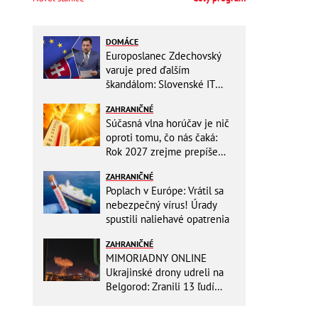
DOMÁCE
Europoslanec Zdechovský
varuje pred ďalším
škandálom: Slovenské IT
projekty preveruje Brusel, v
ZAHRANIČNÉ
hre sú milióny!
Súčasná vlna horúčav je nič
oproti tomu, čo nás čaká:
Rok 2027 zrejme prepíše
teplotné rekordy
ZAHRANIČNÉ
Poplach v Európe: Vrátil sa
nebezpečný vírus! Úrady
spustili naliehavé opatrenia
ZAHRANIČNÉ
MIMORIADNY ONLINE
Ukrajinské drony udreli na
Belgorod: Zranili 13 ľudí
vrátane dvoch detí, útoky
pokračujú