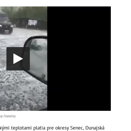
p čitateľa)
kými teplotami platia pre okresy Senec, Dunajská