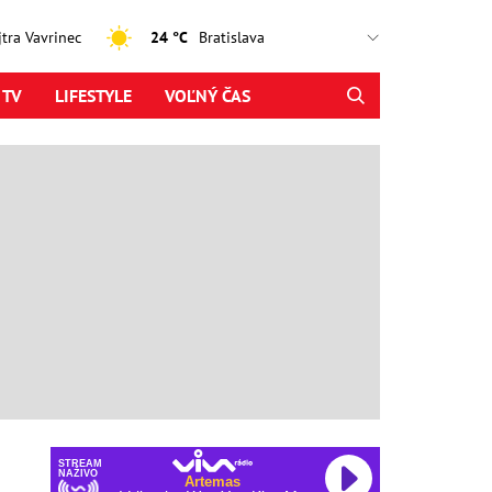
ajtra Vavrinec
24 °C
 TV
LIFESTYLE
VOĽNÝ ČAS
STREAM
NAŽIVO
Artemas