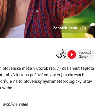
Zobraziť galériu
(3)
Vypočuť
článok
 Slovenska môže v utorok (16. 7.) dosiahnuť teplota
otami však treba počítať vo viacerých okresoch.
zorňuje na to Slovenský hydrometeorologický ústav
m webe.
archívne video