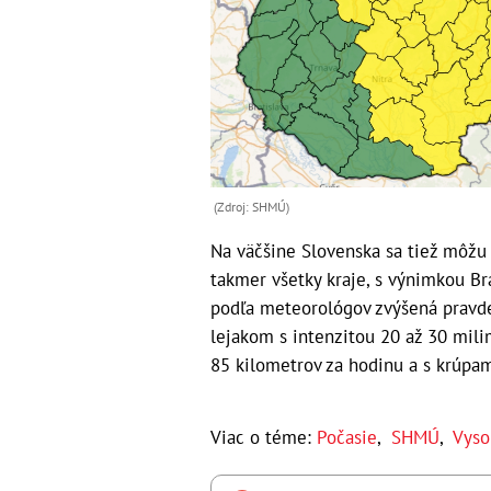
(Zdroj: SHMÚ)
Na väčšine Slovenska sa tiež môžu 
takmer všetky kraje, s výnimkou Br
podľa meteorológov zvýšená pravd
lejakom s intenzitou 20 až 30 mili
85 kilometrov za hodinu a s krúpam
Viac o téme:
Počasie
,
SHMÚ
,
Vyso