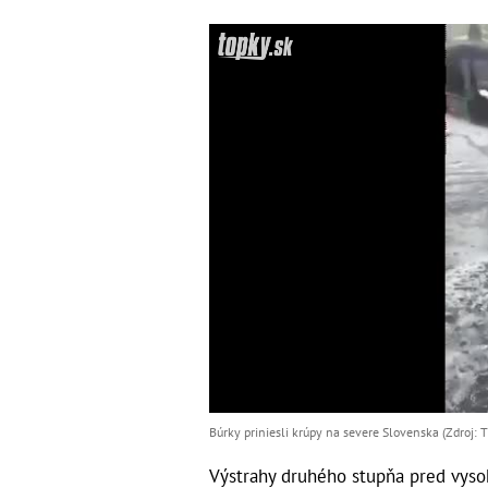
Búrky priniesli krúpy na severe Slovenska (Zdroj: Ti
Výstrahy druhého stupňa pred vyso