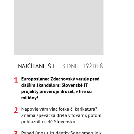
NAJČÍTANEJŠIE
3 DNI
TÝŽDEŇ
Europoslanec Zdechovský varuje pred
ďalším škandálom: Slovenské IT
projekty preveruje Brusel, v hre sú
milióny!
Napovie vám viac fotka či karikatúra?
Známa speváčka drela v továrni, potom
pobláznila celé Slovensko
Prípad únosu študentky Sone smeruje k