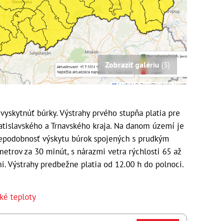
Zobraziť galériu
(3)
vyskytnúť búrky. Výstrahy prvého stupňa platia pre
atislavského a Trnavského kraja. Na danom území je
epodobnosť výskytu búrok spojených s prudkým
metrov za 30 minút, s nárazmi vetra rýchlosti 65 až
i. Výstrahy predbežne platia od 12.00 h do polnoci.
ké teploty