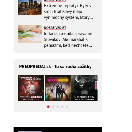
Extrémne teploty? Byty v
srdci Bratislavy majú
výnimočný systém, ktorý
ešte aj šetrí náklady
DOBRE VEDIEŤ
Inflácia zmenila správanie
Slovákov: Ako narábať s
peniazmi, keď nechcete
zbytočne riskovať?
PREDPREDAJ
.sk - Tu sa rodia zážitky