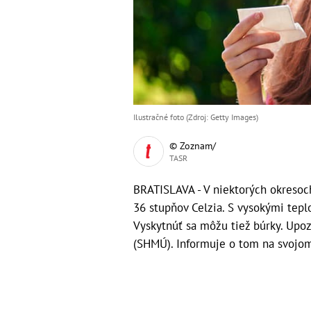
Ilustračné foto (Zdroj: Getty Images)
© Zoznam/
TASR
BRATISLAVA - V niektorých okresoch
36 stupňov Celzia. S vysokými tepl
Vyskytnúť sa môžu tiež búrky. Upo
(SHMÚ). Informuje o tom na svojo