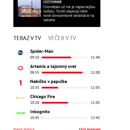
CESTOVANIE
Chorvátsko už nie je najlacnejšou
voľbou. Turisti objavujú tieto
nové dovolenkové destinácie na
Jadrane
TERAZ V TV
VEČER V TV
Spider-Man
09:10
11:40
Artemis a tajomný svet
08:55
11:00
Nebíčko v papuľke
10:35
11:05
Chicago Fire
10:20
11:05
Inkognito
10:45
12:45
Navoľ stanice
Celý program