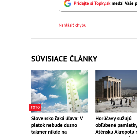
Pridajte si Topky.sk
medzi Vaše p
Nahlásiť chybu
SÚVISIACE ČLÁNKY
FOTO
Slovensko čaká úľava: V
Horúčavy sužujú
piatok nebude dusno
obľúbené pamiatky
takmer nikde na
Aténsku Akropolu 