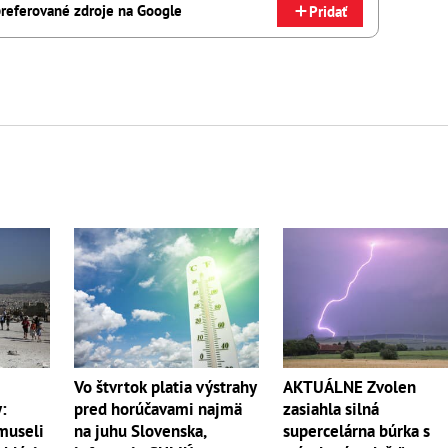
referované zdroje na Google
Pridať
Vo štvrtok platia výstrahy
AKTUÁLNE Zvolen
:
pred horúčavami najmä
zasiahla silná
museli
na juhu Slovenska,
supercelárna búrka s