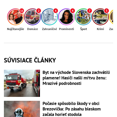
16
2
4
4
7
3
Najčítanejšie
Domáce
Zahraničné
Prominenti
Šport
Krimi
Zaují
SÚVISIACE ČLÁNKY
Byt na východe Slovenska zachvátili
plamene! Hasiči našli mŕtvu ženu:
Mrazivé podrobnosti
Počasie spôsobilo škody v obci
Brezovička: Po zásahu bleskom
začala horieť stodola