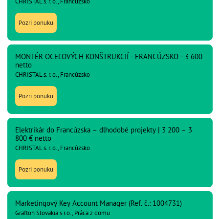
CHRISTAL s. r. o., Francúzsko
Pozri ponuku
MONTÉR OCEĽOVÝCH KONŠTRUKCIÍ - FRANCÚZSKO - 3 600
netto
CHRISTAL s. r. o., Francúzsko
Pozri ponuku
Elektrikár do Francúzska – dlhodobé projekty | 3 200 – 3
800 € netto
CHRISTAL s. r. o., Francúzsko
Pozri ponuku
Marketingový Key Account Manager (Ref. č.: 1004731)
Grafton Slovakia s.r.o., Práca z domu