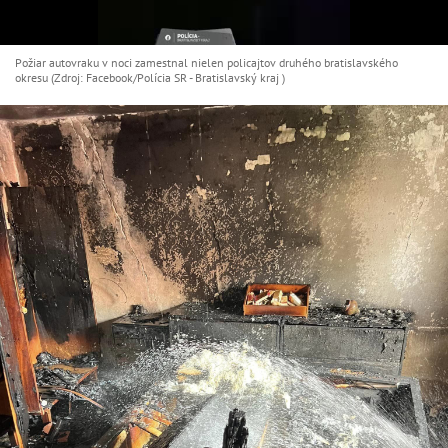
Požiar autovraku v noci zamestnal nielen policajtov druhého bratislavského
okresu (Zdroj: Facebook/Polícia SR - Bratislavský kraj )