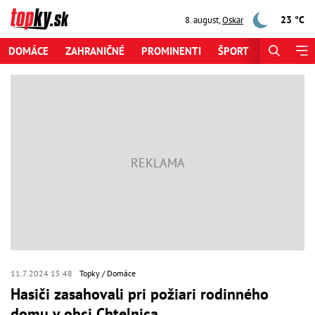
23 °C
8. august
,
Oskar
DOMÁCE
ZAHRANIČNÉ
PROMINENTI
ŠPORT
ZAUJÍMAV
11.7.2024 15:48
Topky
Domáce
Hasiči zasahovali pri požiari rodinného
domu v obci Chtelnica