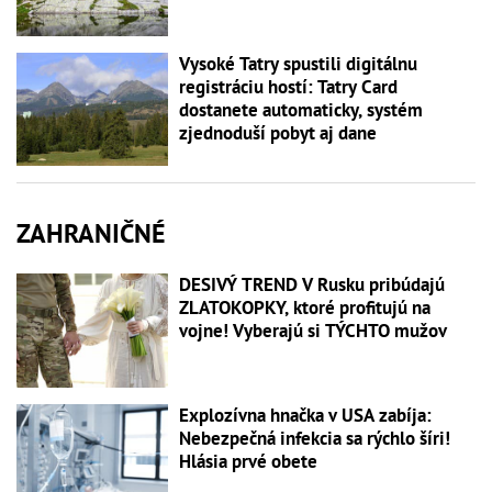
Vysoké Tatry spustili digitálnu
registráciu hostí: Tatry Card
dostanete automaticky, systém
zjednoduší pobyt aj dane
ZAHRANIČNÉ
DESIVÝ TREND V Rusku pribúdajú
ZLATOKOPKY, ktoré profitujú na
vojne! Vyberajú si TÝCHTO mužov
Explozívna hnačka v USA zabíja:
Nebezpečná infekcia sa rýchlo šíri!
Hlásia prvé obete