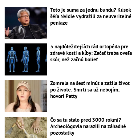
Toto je suma za jednu bundu? Kúsok
šéfa Nvidie vydražili za neuveriteľné
peniaze
5 najdôležitejších rád ortopéda pre
zdravé kosti a kĺby: Začať treba oveľa
skôr, než začnú bolieť
Zomrela na šesť minút a zažila život
po živote: Smrti sa už nebojím,
hovorí Patty
Čo sa tu stalo pred 3000 rokmi?
Archeológovia narazili na záhadné
pozostatky