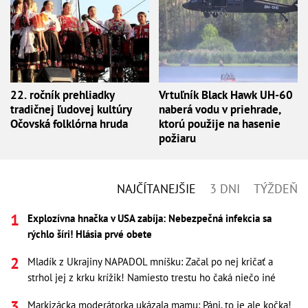
22. ročník prehliadky
Vrtuľník Black Hawk UH-60
tradičnej ľudovej kultúry
naberá vodu v priehrade,
Očovská folklórna hruda
ktorú použije na hasenie
požiaru
NAJČÍTANEJŠIE
3 DNI
TÝŽDEŇ
Explozívna hnačka v USA zabíja: Nebezpečná infekcia sa
rýchlo šíri! Hlásia prvé obete
Mladík z Ukrajiny NAPADOL mníšku: Začal po nej kričať a
strhol jej z krku krížik! Namiesto trestu ho čaká niečo iné
Markizácka moderátorka ukázala mamu: Páni, to je ale kočka!