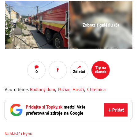
Zobraziť galériu
(5)
Tip na
0
Zdieľať
článok
Viac o téme:
Rodinný dom
,
Požiar
,
Hasiči
,
Chtelnica
Pridajte si Topky.sk
medzi Vaše
Pridať
preferované zdroje na Google
Nahlásiť chybu