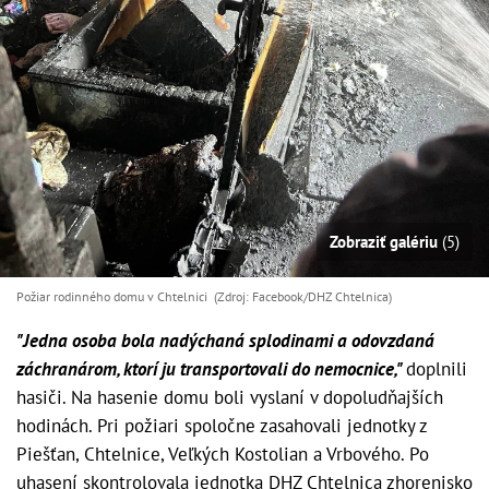
Zobraziť galériu
(5)
Požiar rodinného domu v Chtelnici (Zdroj: Facebook/DHZ Chtelnica)
"Jedna osoba bola nadýchaná splodinami a odovzdaná
záchranárom, ktorí ju transportovali do nemocnice,"
doplnili
hasiči. Na hasenie domu boli vyslaní v dopoludňajších
hodinách. Pri požiari spoločne zasahovali jednotky z
Piešťan, Chtelnice, Veľkých Kostolian a Vrbového. Po
uhasení skontrolovala jednotka DHZ Chtelnica zhorenisko