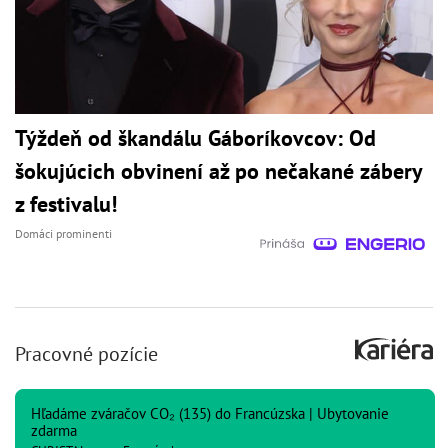
Týždeň od škandálu Gáboríkovcov: Od
šokujúcich obvinení až po nečakané zábery
z festivalu!
Domáci prominenti
Pracovné pozície
Hľadáme zváračov CO₂ (135) do Francúzska | Ubytovanie
zdarma