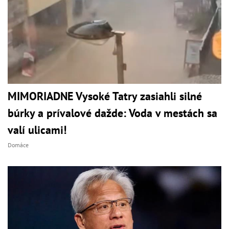
MIMORIADNE Vysoké Tatry zasiahli silné
búrky a prívalové dažde: Voda v mestách sa
valí ulicami!
Domáce