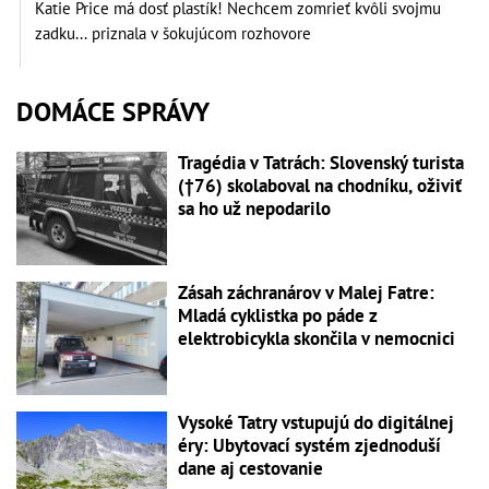
Katie Price má dosť plastík! Nechcem zomrieť kvôli svojmu
zadku... priznala v šokujúcom rozhovore
DOMÁCE SPRÁVY
Tragédia v Tatrách: Slovenský turista
(†76) skolaboval na chodníku, oživiť
sa ho už nepodarilo
Zásah záchranárov v Malej Fatre:
Mladá cyklistka po páde z
elektrobicykla skončila v nemocnici
Vysoké Tatry vstupujú do digitálnej
éry: Ubytovací systém zjednoduší
dane aj cestovanie