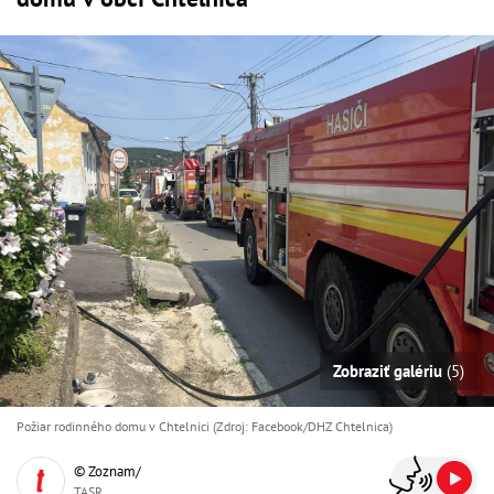
Zobraziť galériu
(5)
Požiar rodinného domu v Chtelnici (Zdroj: Facebook/DHZ Chtelnica)
© Zoznam/
TASR