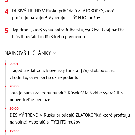
DESIVÝ TREND V Rusku pribúdajú ZLATOKOPKY, ktoré
profitujú na vojne! Vyberajú si TÝCHTO mužov
Typ dronu, ktorý vybuchol v Bulharsku, využíva Ukrajina: Pád
hlásili neďaleko dôležitého plynovodu
NAJNOVŠIE ČLÁNKY
20:01
Tragédia v Tatrách: Slovenský turista (†76) skolaboval na
chodníku, oživiť sa ho už nepodarilo
20:00
Toto je suma za jednu bundu? Kúsok šéfa Nvidie vydražili za
neuveriteľné peniaze
20:00
DESIVÝ TREND V Rusku pribúdajú ZLATOKOPKY, ktoré profitujú
na vojne! Vyberajú si TÝCHTO mužov
19:00