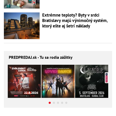
Extrémne teploty? Byty v srdci
Bratislavy majú výnimočný systém,
ktorý ešte aj šetrí náklady
PREDPREDAJ
.sk - Tu sa rodia zážitky