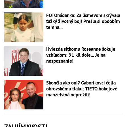
FOTOhádanka: Za úsmevom skrývala
ťažký životný boj! Prešla si obdobím
temna...
Hviezda sitkomu Roseanne šokuje
vzhľadom: 91 kíl dole... Je na
nespoznanie!
Skončia ako oni? Gáboríkovci čelia
obrovskému tlaku: TIETO hokejové
manželstvá neprežili!
ZAUJÍMAVOSTI