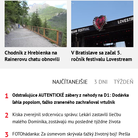
Chodník z Hrebienka na
V Bratislave sa začal 5.
Rainerovu chatu obnovili
ročník festivalu Lovestream
NAJČÍTANEJŠIE
3 DNI
TÝŽDEŇ
Odstrašujúce AUTENTICKÉ zábery z nehody na D1: Dodávka
ľahla popolom, ťažko zraneného zachraňoval vrtuľník
Kiska zverejnil srdcervúcu správu: Lekári zastavili liečbu
malého Dominika, zostávajú mu posledné týždne života
FOTOhádanka: Za úsmevom skrývala ťažký životný boj! Prešla