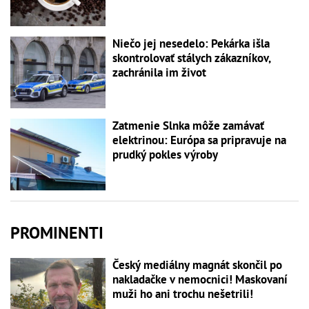
Niečo jej nesedelo: Pekárka išla
skontrolovať stálych zákazníkov,
zachránila im život
Zatmenie Slnka môže zamávať
elektrinou: Európa sa pripravuje na
prudký pokles výroby
PROMINENTI
Český mediálny magnát skončil po
nakladačke v nemocnici! Maskovaní
muži ho ani trochu nešetrili!