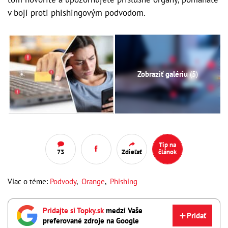
v boji proti phishingovým podvodom.
Zobraziť galériu
(5)
Tip na
73
Zdieľať
článok
Viac o téme:
Podvody
,
Orange
,
Phishing
Pridajte si Topky.sk
medzi Vaše
Pridať
preferované zdroje na Google