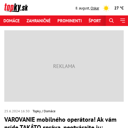
27 °C
8. august
,
Oskar
DOMÁCE
ZAHRANIČNÉ
PROMINENTI
ŠPORT
ZAUJÍMAV
25.6.2024 16:30
Topky
Domáce
VAROVANIE mobilného operátora! Ak vám
príde TAKÁTO správa, neotvárajte ju: