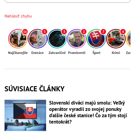
Nahlásiť chybu
16
5
3
2
7
4
Najčítanejšie
Domáce
Zahraničné
Prominenti
Šport
Krimi
Zaují
SÚVISIACE ČLÁNKY
Slovenskí diváci majú smolu: Veľký
operátor vyradil zo svojej ponuky
ďalšie české stanice! Čo za tým stojí
tentokrát?