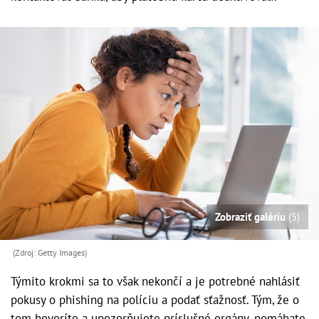
Zobraziť galériu
(5)
(Zdroj: Getty Images)
Týmito krokmi sa to však nekončí a je potrebné nahlásiť
pokusy o phishing na políciu a podať sťažnosť. Tým, že o
tom hovoríte a upozorňujete príslušné orgány, pomáhate