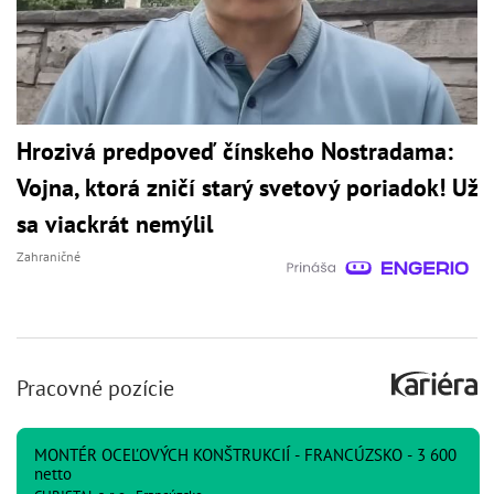
Hrozivá predpoveď čínskeho Nostradama:
Vojna, ktorá zničí starý svetový poriadok! Už
sa viackrát nemýlil
Zahraničné
Pracovné pozície
MONTÉR OCEĽOVÝCH KONŠTRUKCIÍ - FRANCÚZSKO - 3 600
netto