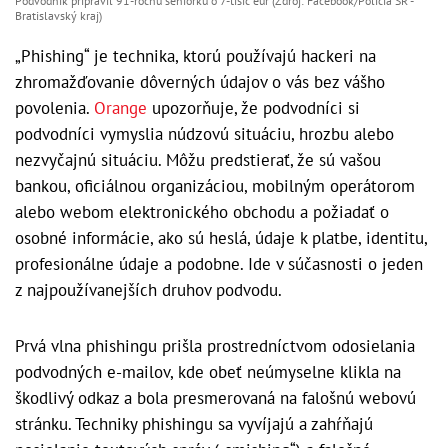
Podvodník pripravil 91-ročnú seniorku o 7-tisíc eur (Zdroj: Facebook/Polícia SR -
Bratislavský kraj)
„Phishing“ je technika, ktorú používajú hackeri na
zhromažďovanie dôverných údajov o vás bez vášho
povolenia.
Orange
upozorňuje, že podvodníci si
podvodníci vymyslia núdzovú situáciu, hrozbu alebo
nezvyčajnú situáciu. Môžu predstierať, že sú vašou
bankou, oficiálnou organizáciou, mobilným operátorom
alebo webom elektronického obchodu a požiadať o
osobné informácie, ako sú heslá, údaje k platbe, identitu,
profesionálne údaje a podobne. Ide v súčasnosti o jeden
z najpoužívanejších druhov podvodu.
Prvá vlna phishingu prišla prostredníctvom odosielania
podvodných e-mailov, kde obeť neúmyselne klikla na
škodlivý odkaz a bola presmerovaná na falošnú webovú
stránku. Techniky phishingu sa vyvíjajú a zahŕňajú