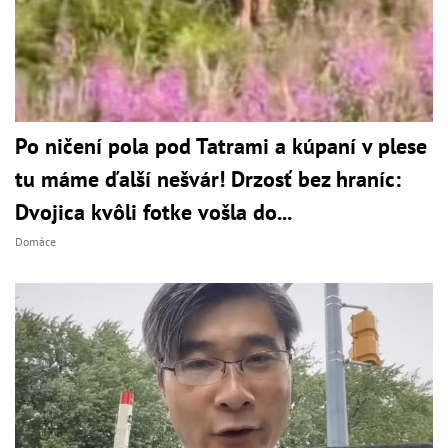
Po ničení pola pod Tatrami a kúpaní v plese
tu máme ďalší nešvár! Drzosť bez hraníc:
Dvojica kvôli fotke vošla do...
Domáce