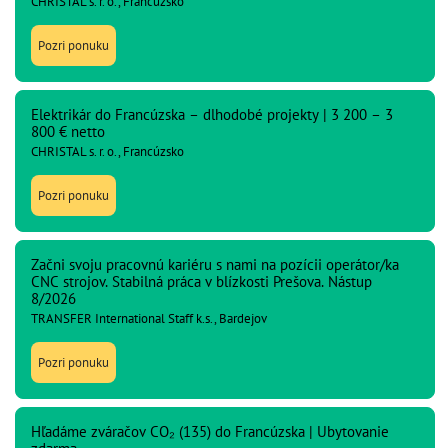
CHRISTAL s. r. o., Francúzsko
Pozri ponuku
Elektrikár do Francúzska – dlhodobé projekty | 3 200 – 3
800 € netto
CHRISTAL s. r. o., Francúzsko
Pozri ponuku
Začni svoju pracovnú kariéru s nami na pozícii operátor/ka
CNC strojov. Stabilná práca v blízkosti Prešova. Nástup
8/2026
TRANSFER International Staff k.s., Bardejov
Pozri ponuku
Hľadáme zváračov CO₂ (135) do Francúzska | Ubytovanie