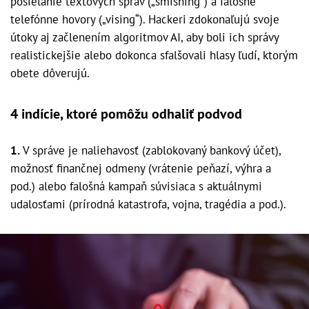
posielanie textových správ („smishing“) a falošné
telefónne hovory („vising“). Hackeri zdokonaľujú svoje
útoky aj začlenením algoritmov AI, aby boli ich správy
realistickejšie alebo dokonca sfalšovali hlasy ľudí, ktorým
obete dôverujú.
4 indície, ktoré pomôžu odhaliť podvod
1.
V správe je naliehavosť (zablokovaný bankový účet),
možnosť finančnej odmeny (vrátenie peňazí, výhra a
pod.) alebo falošná kampaň súvisiaca s aktuálnymi
udalosťami (prírodná katastrofa, vojna, tragédia a pod.).