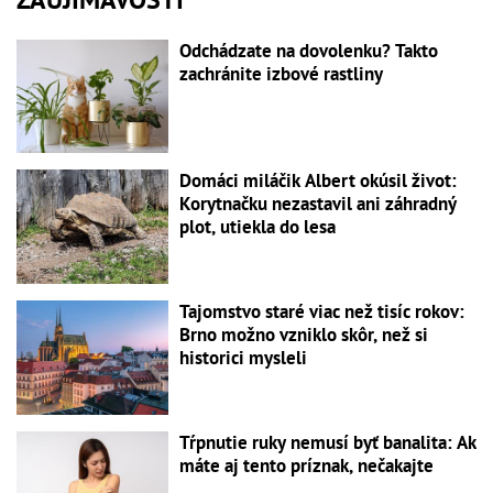
Odchádzate na dovolenku? Takto
zachránite izbové rastliny
Domáci miláčik Albert okúsil život:
Korytnačku nezastavil ani záhradný
plot, utiekla do lesa
Tajomstvo staré viac než tisíc rokov:
Brno možno vzniklo skôr, než si
historici mysleli
Tŕpnutie ruky nemusí byť banalita: Ak
máte aj tento príznak, nečakajte