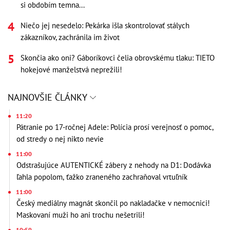
si obdobím temna...
Niečo jej nesedelo: Pekárka išla skontrolovať stálych
zákazníkov, zachránila im život
Skončia ako oni? Gáboríkovci čelia obrovskému tlaku: TIETO
hokejové manželstvá neprežili!
NAJNOVŠIE ČLÁNKY
11:20
Pátranie po 17-ročnej Adele: Polícia prosí verejnosť o pomoc,
od stredy o nej nikto nevie
11:00
Odstrašujúce AUTENTICKÉ zábery z nehody na D1: Dodávka
ľahla popolom, ťažko zraneného zachraňoval vrtuľník
11:00
Český mediálny magnát skončil po nakladačke v nemocnici!
Maskovaní muži ho ani trochu nešetrili!
10:59