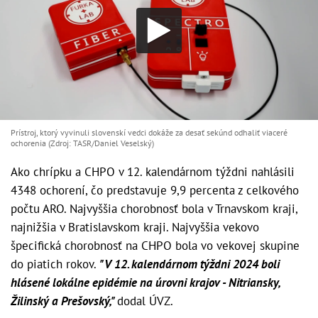
Prístroj, ktorý vyvinuli slovenskí vedci dokáže za desať sekúnd odhaliť viaceré
ochorenia (Zdroj: TASR/Daniel Veselský)
Ako chrípku a CHPO v 12. kalendárnom týždni nahlásili
4348 ochorení, čo predstavuje 9,9 percenta z celkového
počtu ARO. Najvyššia chorobnosť bola v Trnavskom kraji,
najnižšia v Bratislavskom kraji. Najvyššia vekovo
špecifická chorobnosť na CHPO bola vo vekovej skupine
do piatich rokov.
"V 12. kalendárnom týždni 2024 boli
hlásené lokálne epidémie na úrovni krajov - Nitriansky,
Žilinský a Prešovský,"
dodal ÚVZ.