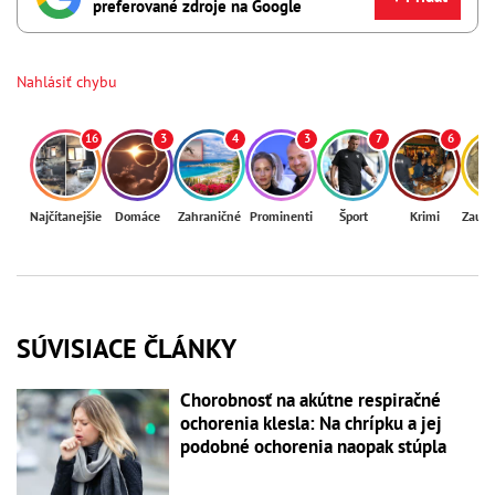
preferované zdroje na Google
Nahlásiť chybu
16
3
4
3
7
6
Najčítanejšie
Domáce
Zahraničné
Prominenti
Šport
Krimi
Zaují
SÚVISIACE ČLÁNKY
Chorobnosť na akútne respiračné
ochorenia klesla: Na chrípku a jej
podobné ochorenia naopak stúpla