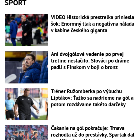
ŠPORT
VIDEO Historická prestrelka priniesla
šok: Enormný tlak a negatívna nálada
v kabíne českého giganta
Ani dvojgólové vedenie po prvej
tretine nestačilo: Slováci po dráme
padli s Fínskom v boji o bronz
Tréner Ružomberka po výbuchu
Liptákov: Ťažko sa nadrieme na gól a
potom rozdávame takéto darčeky
Čakanie na gól pokračuje: Trnava
rozhodla už do prestávky, Spartak dal