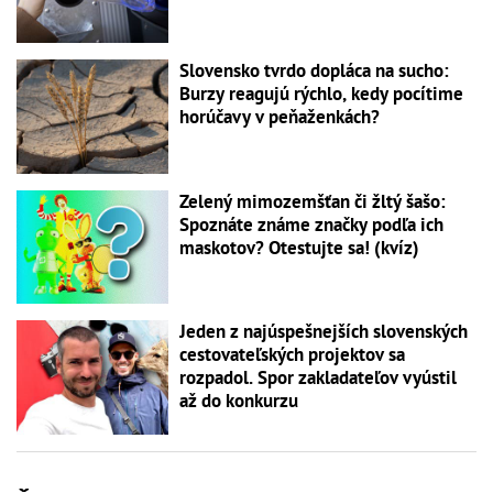
Slovensko tvrdo dopláca na sucho:
Burzy reagujú rýchlo, kedy pocítime
horúčavy v peňaženkách?
Zelený mimozemšťan či žltý šašo:
Spoznáte známe značky podľa ich
maskotov? Otestujte sa! (kvíz)
Jeden z najúspešnejších slovenských
cestovateľských projektov sa
rozpadol. Spor zakladateľov vyústil
až do konkurzu