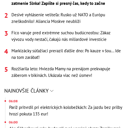
zatmenie Slnka! Zapíšte si presný čas, kedy to začne
Desivé vyhlásenie veliteľa: Rusko už NATO a Európu
zneškodnilo! Aliancia Moskve neublíži
Fico varuje pred extrémne suchou budúcnosťou: Zákaz
vývozu vody nestačí, čakajú nás miliardové investície
Markizácky súťažiaci prerazil ďalšie dno: Po kauze v šou... Ide
na tom zarábať!
Rozžiarila leto: Hviezda Mamy na prenájom prekvapuje
záberom v bikinách. Ukázala viac než úsmev!
NAJNOVŠIE ČLÁNKY
06:08
Paríž pritvrdil pri elektrických kolobežkách: Za jazdu bez prilby
hrozí pokuta 135 eur!
06:00