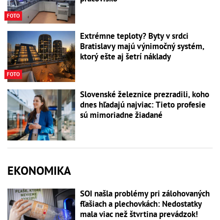
FOTO
Extrémne teploty? Byty v srdci
Bratislavy majú výnimočný systém,
ktorý ešte aj šetrí náklady
FOTO
Slovenské železnice prezradili, koho
dnes hľadajú najviac: Tieto profesie
sú mimoriadne žiadané
EKONOMIKA
SOI našla problémy pri zálohovaných
fľašiach a plechovkách: Nedostatky
mala viac než štvrtina prevádzok!