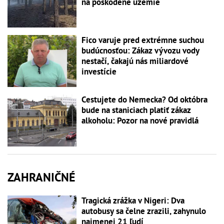
na poškodené územie
Fico varuje pred extrémne suchou
budúcnosťou: Zákaz vývozu vody
nestačí, čakajú nás miliardové
investície
Cestujete do Nemecka? Od októbra
bude na staniciach platiť zákaz
alkoholu: Pozor na nové pravidlá
ZAHRANIČNÉ
Tragická zrážka v Nigeri: Dva
autobusy sa čelne zrazili, zahynulo
najmenej 21 ľudí