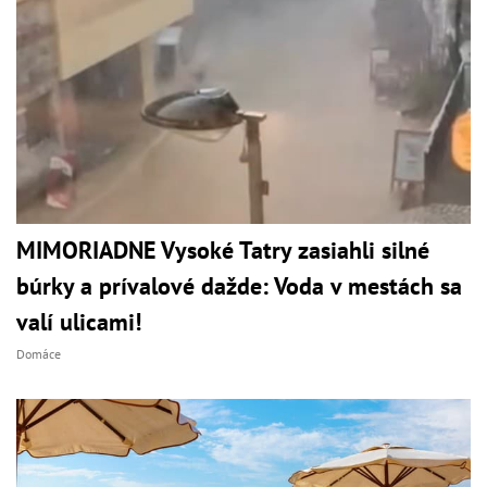
MIMORIADNE Vysoké Tatry zasiahli silné
búrky a prívalové dažde: Voda v mestách sa
valí ulicami!
Domáce