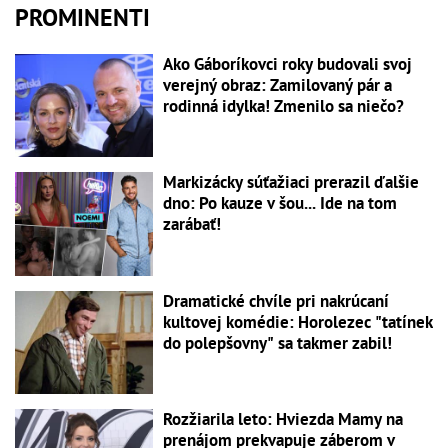
PROMINENTI
Ako Gáboríkovci roky budovali svoj
verejný obraz: Zamilovaný pár a
rodinná idylka! Zmenilo sa niečo?
Markizácky súťažiaci prerazil ďalšie
dno: Po kauze v šou... Ide na tom
zarábať!
Dramatické chvíle pri nakrúcaní
kultovej komédie: Horolezec "tatínek
do polepšovny" sa takmer zabil!
Rozžiarila leto: Hviezda Mamy na
prenájom prekvapuje záberom v