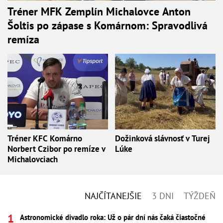
Tréner MFK Zemplín Michalovce Anton
Šoltis po zápase s Komárnom: Spravodlivá
remíza
Tréner KFC Komárno
Dožinková slávnosť v Turej
Norbert Czibor po remíze v
Lúke
Michalovciach
NAJČÍTANEJŠIE
3 DNI
TÝŽDEŇ
Astronomické divadlo roka: Už o pár dní nás čaká čiastočné