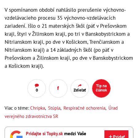
V spomínanom období nahlásilo prerušenie výchovno-
vzdelávacieho procesu 35 výchovno-vzdelávacích
zariadení. Išlo o 21 materských škôl (päť v Prešovskom
kraji, štyri v Žilinskom kraji, po tri v Banskobystrickom a
Nitrianskom kraji, po dve v Košickom, Trenčianskom a
Nitrianskom kraji) a 14 základných škôl (po päť v
Prešovskom a Žilinskom kraji, po dve v Banskobystrickom
a Košickom kraji).
Tip na
0
Zdieľať
článok
Viac o téme:
Chrípka
,
Stúpla
,
Respiračné ochorenia
,
Úrad
verejného zdravotníctva SR
Pridajte si Topky.sk
medzi Vaše
Pridať