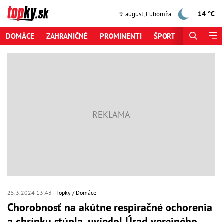
14 °C
9. august
,
Ľubomíra
DOMÁCE
ZAHRANIČNÉ
PROMINENTI
ŠPORT
ZAUJÍMAV
25.3.2024 13:43
Topky
Domáce
Chorobnosť na akútne respiračné ochorenia
a chrípku stúpla, uviedol Úrad verejného