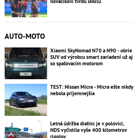
nováčikovi tvrdú lekciu
AUTO-MOTO
Xiaomi SkyNomad N70 a N90 - obrie
SUV od výrobcu smart zariadení už aj
so spaľovacím motorom
TEST: Nissan Micra - Micra ešte nikdy
nebola príjemnejšia
Letná údržba diaľnic je v polovici,
NDS vyčistila vyše 400 kilometrov
rigolov