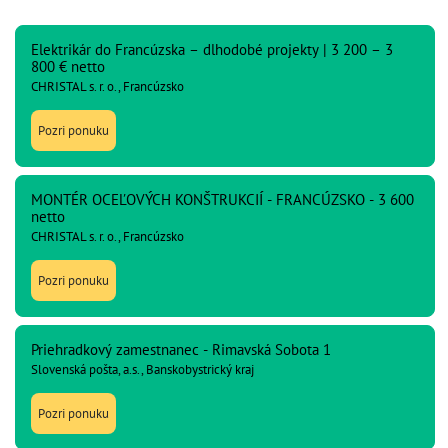
Elektrikár do Francúzska – dlhodobé projekty | 3 200 – 3
800 € netto
CHRISTAL s. r. o., Francúzsko
Pozri ponuku
MONTÉR OCEĽOVÝCH KONŠTRUKCIÍ - FRANCÚZSKO - 3 600
netto
CHRISTAL s. r. o., Francúzsko
Pozri ponuku
Priehradkový zamestnanec - Rimavská Sobota 1
Slovenská pošta, a.s., Banskobystrický kraj
Pozri ponuku