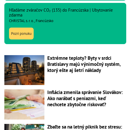
Hľadáme zváračov CO₂ (135) do Francúzska | Ubytovanie
zdarma
CHRISTAL s. r. o., Francúzsko
Pozri ponuku
Extrémne teploty? Byty v srdci
Bratislavy majú výnimočný systém,
ktorý ešte aj šetrí náklady
Inflácia zmenila správanie Slovákov:
Ako narábať s peniazmi, keď
nechcete zbytočne riskovať?
Zbaľte sa na letný piknik bez stresu: