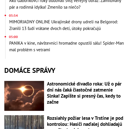
Ako Gáboríkovci roky budovali svoj verejný obraz: Zamilovaný
pár a rodinná idylka! Zmenilo sa niečo?
05:54
MIMORIADNY ONLINE Ukrajinské drony udreli na Belgorod:
Zranili 13 ľudí vrátane dvoch detí, útoky pokračujú
05:00
PANIKA v kine, návštevníci hromadne opustili sálu! Spider-Man
mal problém s vetrami
DOMÁCE SPRÁVY
Astronomické divadlo roka: Už o pár
dní nás čaká čiastočné zatmenie
Slnka! Zapíšte si presný čas, kedy to
začne
Rozsiahly požiar lesa v Trstíne je pod
kontrolou: Hasiči naďalej dohliadajú