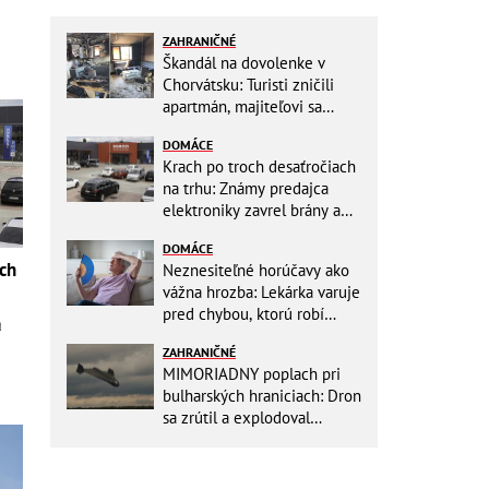
ZAHRANIČNÉ
Škandál na dovolenke v
Chorvátsku: Turisti zničili
apartmán, majiteľovi sa
vysmievali a ešte chcú
DOMÁCE
preplatiť hotel
Krach po troch desaťročiach
na trhu: Známy predajca
elektroniky zavrel brány a
mieri do bankrotu!
DOMÁCE
ach
Neznesiteľné horúčavy ako
vážna hrozba: Lekárka varuje
pred chybou, ktorú robí
a
väčšina starších ľudí!
ZAHRANIČNÉ
MIMORIADNY poplach pri
bulharských hraniciach: Dron
sa zrútil a explodoval
neďaleko plynovodu!