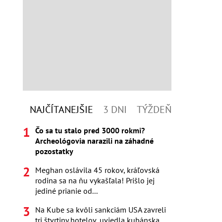
NAJČÍTANEJŠIE
3 DNI
TÝŽDEŇ
Čo sa tu stalo pred 3000 rokmi?
Archeológovia narazili na záhadné
pozostatky
Meghan oslávila 45 rokov, kráľovská
rodina sa na ňu vykašľala! Prišlo jej
jediné prianie od...
Na Kube sa kvôli sankciám USA zavreli
tri štvrtiny hotelov, uviedla kubánska