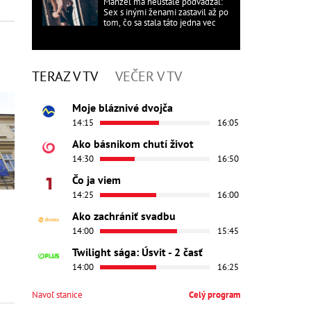
Manžel ma neustále podvádzal:
Sex s inými ženami zastavil až po
tom, čo sa stala táto jedna vec
TERAZ V TV
VEČER V TV
Moje bláznivé dvojča
14:15
16:05
Ako básnikom chutí život
14:30
16:50
Čo ja viem
14:25
16:00
Ako zachrániť svadbu
14:00
15:45
Twilight sága: Úsvit - 2 časť
14:00
16:25
Navoľ stanice
Celý program