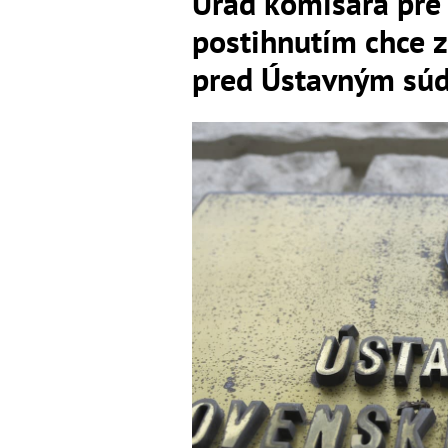
Úrad komisára pre
postihnutím chce z
pred Ústavným sú