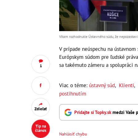
Vítam rozhodnutie Ústavného súdu, že nepozastavil
V prípade neúspechu na ústavnom 
Európskym súdom pre ľudské práva. 
sa takémuto zámeru a spolupráci n
1
Viac o téme:
ústavný súd
,
Klienti
,
postihnutím
Zdieľať
Pridajte si Topky.sk
medzi Vaše p
Tip na
článok
Nahlásiť chybu