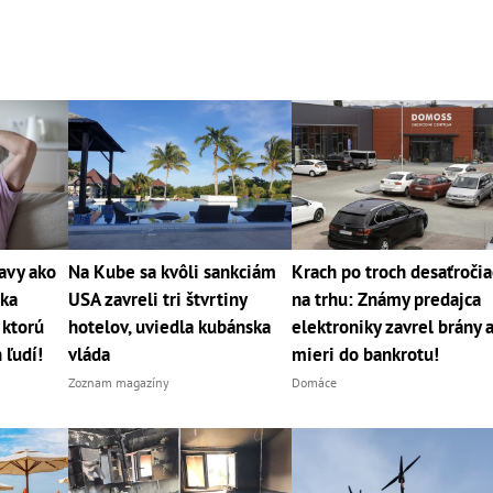
avy ako
Na Kube sa kvôli sankciám
Krach po troch desaťroči
rka
USA zavreli tri štvrtiny
na trhu: Známy predajca
 ktorú
hotelov, uviedla kubánska
elektroniky zavrel brány 
 ľudí!
vláda
mieri do bankrotu!
Zoznam magazíny
Domáce