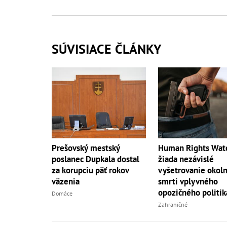
SÚVISIACE ČLÁNKY
Prešovský mestský
Human Rights Wat
poslanec Dupkala dostal
žiada nezávislé
za korupciu päť rokov
vyšetrovanie okoln
väzenia
smrti vplyvného
opozičného politik
Domáce
Zahraničné