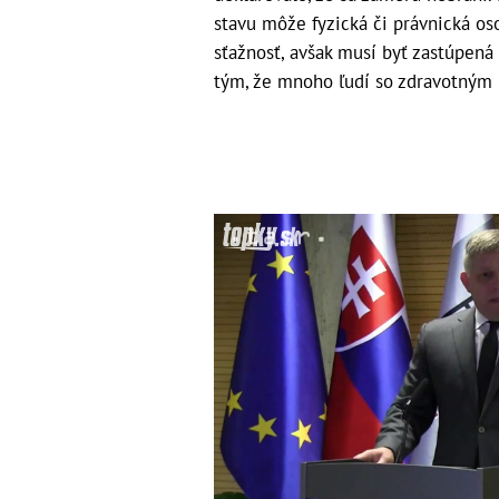
stavu môže fyzická či právnická oso
sťažnosť, avšak musí byť zastúpe
tým, že mnoho ľudí so zdravotným