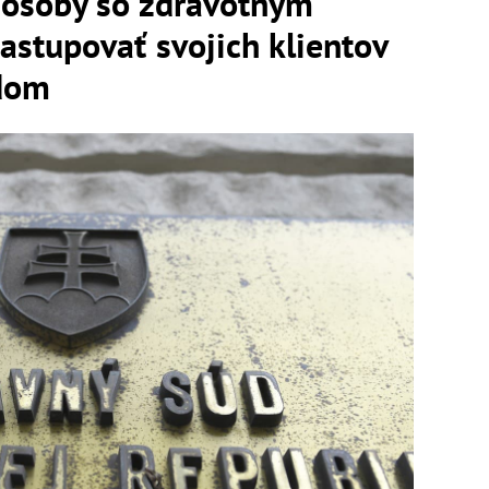
 osoby so zdravotným
astupovať svojich klientov
dom