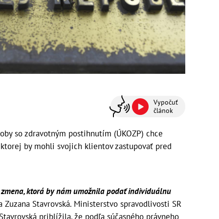
Vypočuť
článok
soby so zdravotným postihnutím (ÚKOZP) chce
ktorej by mohli svojich klientov zastupovať pred
a zmena, ktorá by nám umožnila podať individuálnu
 Zuzana Stavrovská. Ministerstvo spravodlivosti SR
 Stavrovská priblížila, že podľa súčasného právneho