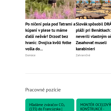
Po ničení pola pod Tatrami a
Slovák spôsobil D
kúpaní v plese tu máme
pláži pri Benátkach:
ďalší nešvár! Drzosť bez
neverili vlastným o
hraníc: Dvojica kvôli fotke
Zasahovať museli
vošla do...
karabinieri
Domáce
Zahraničné
Pracovné pozície
Hľadáme zváračov CO₂
MONTÉR OCEĽOVÝ
(135) do Francúzska |
KONŠTRUKCIÍ -