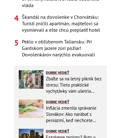
vláda
Škandál na dovolenke v Chorvátsku:
Turisti zničili apartmán, majiteľovi sa
vysmievali a ešte chcú preplatiť hotel
Peklo v obľúbenom Taliansku: Pri
Gardskom jazere zúri požiar!
Dovolenkárov narýchlo evakuovali
DOBRE VEDIEŤ
Zbaľte sa na letný piknik bez
stresu: Tieto praktické
vychytávky vám ušetria
miesto v batohu!
DOBRE VEDIEŤ
Inflácia zmenila správanie
Slovákov: Ako narábať s
peniazmi, keď nechcete
zbytočne riskovať?
DOBRE VEDIEŤ
Extrémne teploty? Byty v