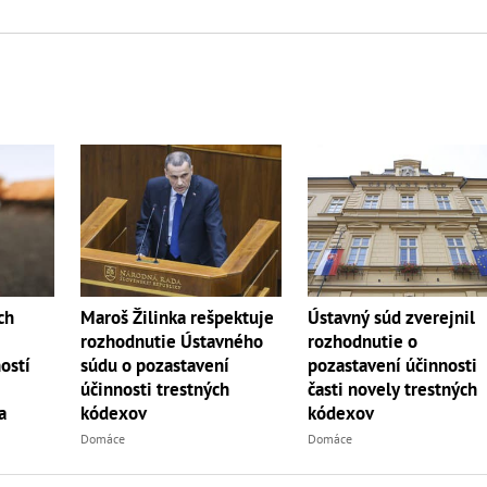
ch
Maroš Žilinka rešpektuje
Ústavný súd zverejnil
rozhodnutie Ústavného
rozhodnutie o
ostí
súdu o pozastavení
pozastavení účinnosti
účinnosti trestných
časti novely trestných
a
kódexov
kódexov
Domáce
Domáce