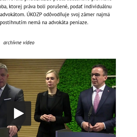
ba, ktorej práva boli porušené, podať individuálnu
ná advokátom. ÚKOZP odôvodňuje svoj zámer najmä
 postihnutím nemá na advokáta peniaze.
archívne video