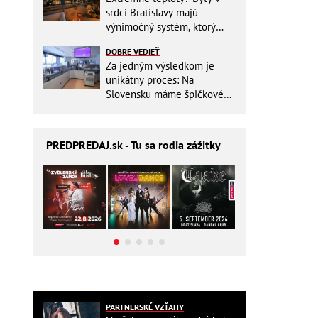
srdci Bratislavy majú
výnimočný systém, ktorý
ešte aj šetrí náklady
DOBRE VEDIEŤ
Za jedným výsledkom je
unikátny proces: Na
Slovensku máme špičkové
pracovisko
PREDPREDAJ
.sk - Tu sa rodia zážitky
PARTNERSKÉ VZŤAHY