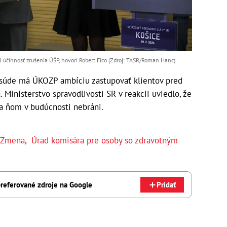
 účinnosť zrušenia ÚŠP, hovorí Robert Fico (Zdroj: TASR/Roman Hanc)
súde má ÚKOZP ambíciu zastupovať klientov pred
Ministerstvo spravodlivosti SR v reakcii uviedlo, že
a ňom v budúcnosti nebráni.
Zmena
,
Úrad komisára pre osoby so zdravotným
referované zdroje na Google
Pridať