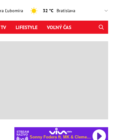
jtra Ľubomíra
32 °C
 TV
LIFESTYLE
VOĽNÝ ČAS
STREAM
NAŽIVO
Sonny Fodera ft. MK & Clementine Douglas