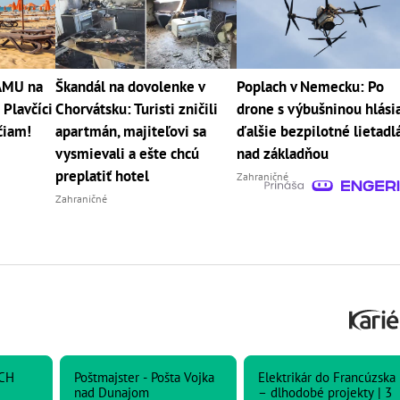
RÁMU na
Škandál na dovolenke v
Poplach v Nemecku: Po
 Plavčíci
Chorvátsku: Turisti zničili
drone s výbušninou hlási
čiam!
apartmán, majiteľovi sa
ďalšie bezpilotné lietadl
vysmievali a ešte chcú
nad základňou
preplatiť hotel
Zahraničné
Zahraničné
CH
Poštmajster - Pošta Vojka
Elektrikár do Francúzska
nad Dunajom
– dlhodobé projekty | 3