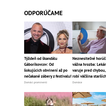
ODPORÚČAME
Týždeň od škandálu
Neznesiteľné horúč
Gáboríkovcov: Od
vážna hrozba: Leká
šokujúcich obvinení až po
varuje pred chybou,
nečakané zábery z festivalu!
robí väčšina starších
Domáci prominenti
Domáce