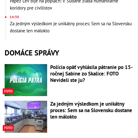
Pápež Lev bije na poplach: V Sudáne žiada humanitárne
koridory pre civilistov
14:30
Za jedným výsledkom je unikátny proces: Sem sa na Slovensku
dostane len málokto
DOMÁCE SPRÁVY
Polícia opäť vyhlásila pátranie po 15-
ročnej Sabine zo Skalice: FOTO
Nevideli ste ju?
FOTO
Za jedným výsledkom je unikátny
proces: Sem sa na Slovensku dostane
len málokto
FOTO