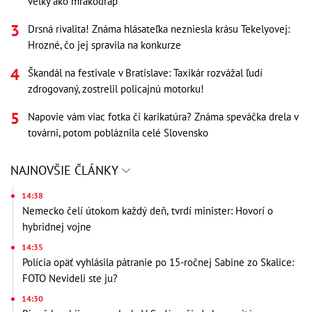
veľký ako mrakodrap
Drsná rivalita! Známa hlásateľka nezniesla krásu Tekelyovej:
Hrozné, čo jej spravila na konkurze
Škandál na festivale v Bratislave: Taxikár rozvážal ľudí
zdrogovaný, zostrelil policajnú motorku!
Napovie vám viac fotka či karikatúra? Známa speváčka drela v
továrni, potom pobláznila celé Slovensko
NAJNOVŠIE ČLÁNKY
14:38
Nemecko čelí útokom každý deň, tvrdí minister: Hovorí o
hybridnej vojne
14:35
Polícia opäť vyhlásila pátranie po 15-ročnej Sabine zo Skalice:
FOTO Nevideli ste ju?
14:30