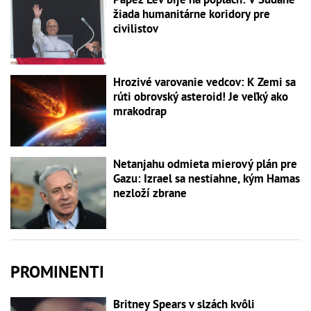
žiada humanitárne koridory pre
civilistov
Hrozivé varovanie vedcov: K Zemi sa
rúti obrovský asteroid! Je veľký ako
mrakodrap
Netanjahu odmieta mierový plán pre
Gazu: Izrael sa nestiahne, kým Hamas
nezloží zbrane
PROMINENTI
Britney Spears v slzách kvôli