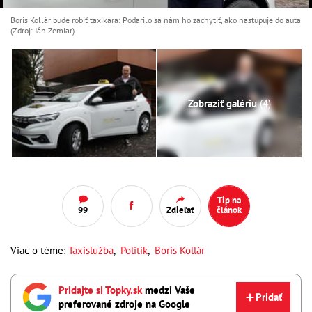
Boris Kollár bude robiť taxikára: Podarilo sa nám ho zachytiť, ako nastupuje do auta
(Zdroj: Ján Zemiar)
Zobraziť galériu
(4)
Tip na
99
Zdieľať
článok
Viac o téme:
Taxislužba
,
Politik
,
Boris Kollár
Pridajte si Topky.sk
medzi Vaše
Pridať
preferované zdroje na Google