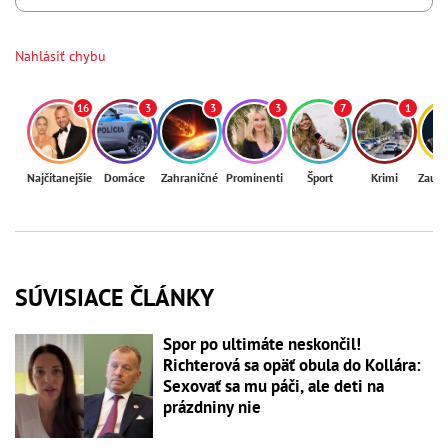
Nahlásiť chybu
16
3
3
3
7
1
Najčítanejšie
Domáce
Zahraničné
Prominenti
Šport
Krimi
Zaují
SÚVISIACE ČLÁNKY
Spor po ultimáte neskončil!
Richterová sa opäť obula do Kollára:
Sexovať sa mu páči, ale deti na
prázdniny nie