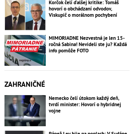
Korčok čelí ďalšej kritike: Tomáš
hovorí o obchádzaní odvodov,
Viskupič o morálnom pochybení
MIMORIADNE Nezvestná je len 15-
ročná Sabina! Nevideli ste ju? Každá
info pomôže FOTO
ZAHRANIČNÉ
Nemecko čelí útokom každý deň,
tvrdí minister: Hovorí o hybridnej
vojne
Pápež Lev bije na poplach: V Sudáne