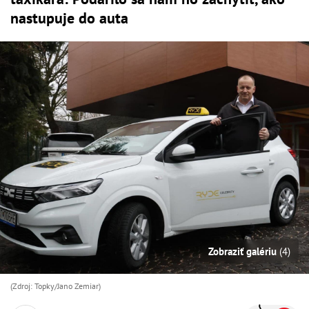
nastupuje do auta
Zobraziť galériu
(4)
(Zdroj: Topky/Jano Zemiar)