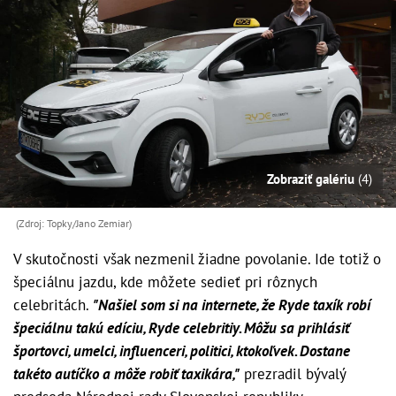
Zobraziť galériu
(4)
(Zdroj: Topky/Jano Zemiar)
V skutočnosti však nezmenil žiadne povolanie. Ide totiž o
špeciálnu jazdu, kde môžete sedieť pri rôznych
celebritách.
"Našiel som si na internete, že Ryde taxík robí
špeciálnu takú edíciu, Ryde celebritiy. Môžu sa prihlásiť
športovci, umelci, influenceri, politici, ktokoľvek. Dostane
takéto autíčko a môže robiť taxikára,"
prezradil bývalý