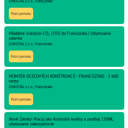
CHRISTAL s. r. o., Francúzsko
Pozri ponuku
Hľadáme zváračov CO₂ (135) do Francúzska | Ubytovanie
zdarma
CHRISTAL s. r. o., Francúzsko
Pozri ponuku
MONTÉR OCEĽOVÝCH KONŠTRUKCIÍ - FRANCÚZSKO - 3 600
netto
CHRISTAL s. r. o., Francúzsko
Pozri ponuku
Nové Zámky! Pracuj ako Kontrolór kvality a zarábaj 1500€,
ubytovanie zabezpečené