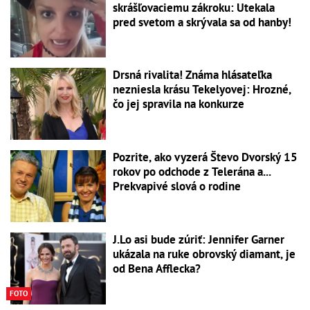
skrášľovaciemu zákroku: Utekala
pred svetom a skrývala sa od hanby!
Drsná rivalita! Známa hlásateľka
nezniesla krásu Tekelyovej: Hrozné,
čo jej spravila na konkurze
Pozrite, ako vyzerá Števo Dvorský 15
rokov po odchode z Telerána a...
Prekvapivé slová o rodine
J.Lo asi bude zúriť: Jennifer Garner
ukázala na ruke obrovský diamant, je
od Bena Afflecka?
FOTO