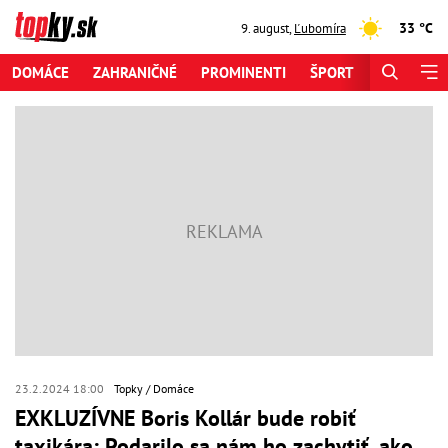
33 °C
9. august
,
Ľubomíra
DOMÁCE
ZAHRANIČNÉ
PROMINENTI
ŠPORT
ZAUJÍMAV
23.2.2024 18:00
Topky
Domáce
EXKLUZÍVNE Boris Kollár bude robiť
taxikára: Podarilo sa nám ho zachytiť, ako