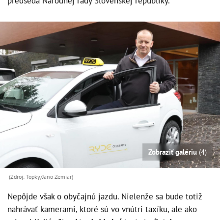
predseda Národnej rady Slovenskej republiky.
Zobraziť galériu
(4)
(Zdroj: Topky/Jano Zemiar)
Nepôjde však o obyčajnú jazdu. Nielenže sa bude totiž
nahrávať kamerami, ktoré sú vo vnútri taxíku, ale ako