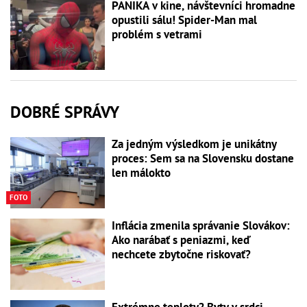
PANIKA v kine, návštevníci hromadne
opustili sálu! Spider-Man mal
problém s vetrami
DOBRÉ SPRÁVY
Za jedným výsledkom je unikátny
proces: Sem sa na Slovensku dostane
len málokto
FOTO
Inflácia zmenila správanie Slovákov:
Ako narábať s peniazmi, keď
nechcete zbytočne riskovať?
Extrémne teploty? Byty v srdci