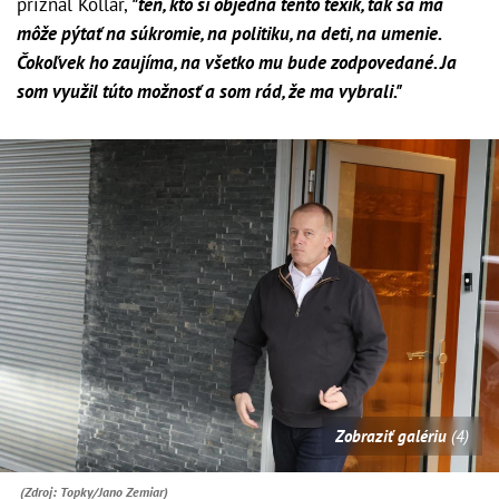
priznal Kollár,
"ten, kto si objedná tento texík, tak sa ma
môže pýtať na súkromie, na politiku, na deti, na umenie.
Čokoľvek ho zaujíma, na všetko mu bude zodpovedané. Ja
som využil túto možnosť a som rád, že ma vybrali."
Zobraziť galériu
(4)
(Zdroj: Topky/Jano Zemiar)