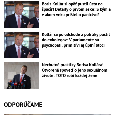
Boris Kollár si opäť pustil ústa na
špacír! Detaily o prvom sexe: S kým a
v akom veku prišiel o panictvo?
Kollár sa po odchode z politiky pustil
do exkolegov: V parlamente sú
psychopati, primitívi aj úplní blbci
Nechutné praktiky Borisa Kollára!
Otvorená spoveď o jeho sexuálnom
živote: TOTO robí každej žene
ODPORÚČAME