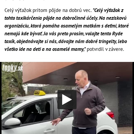
Celý výťažok pritom pôjde na dobrú vec.
"Celý výťažok z
tohto taxikárčenia pôjde na dobročinné účely. Na neziskovú
organizáciu, ktorá pomáha osamelým matkám s deťmi, ktoré
nemajú kde bývať. Ja vás preto prosím, volajte tento Ryde
taxík, objednávajte si nás, dávajte nám dobré tringelty, lebo
všetko ide na deti a na osamelé mamy,"
potvrdil v závere.