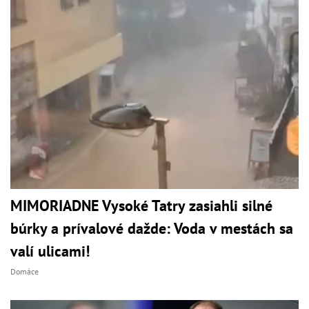
MIMORIADNE Vysoké Tatry zasiahli silné
búrky a prívalové dažde: Voda v mestách sa
valí ulicami!
Domáce