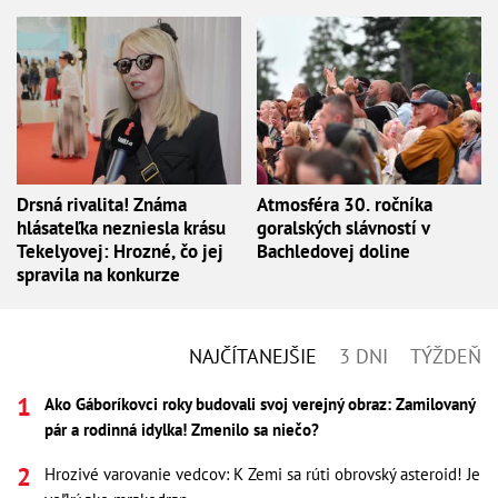
Drsná rivalita! Známa
Atmosféra 30. ročníka
hlásateľka nezniesla krásu
goralských slávností v
Tekelyovej: Hrozné, čo jej
Bachledovej doline
spravila na konkurze
NAJČÍTANEJŠIE
3 DNI
TÝŽDEŇ
Ako Gáboríkovci roky budovali svoj verejný obraz: Zamilovaný
pár a rodinná idylka! Zmenilo sa niečo?
Hrozivé varovanie vedcov: K Zemi sa rúti obrovský asteroid! Je