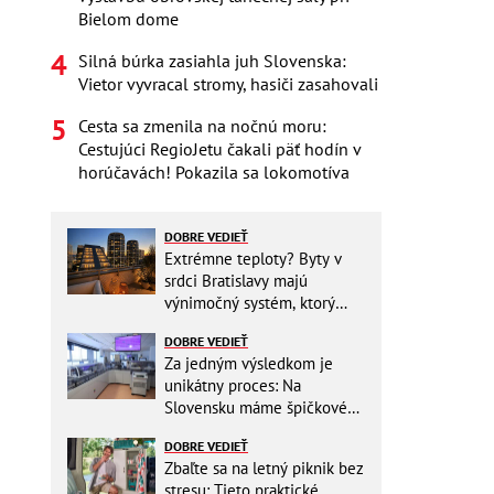
Bielom dome
Silná búrka zasiahla juh Slovenska:
Vietor vyvracal stromy, hasiči zasahovali
Cesta sa zmenila na nočnú moru:
Cestujúci RegioJetu čakali päť hodín v
horúčavách! Pokazila sa lokomotíva
DOBRE VEDIEŤ
Extrémne teploty? Byty v
srdci Bratislavy majú
výnimočný systém, ktorý
ešte aj šetrí náklady
DOBRE VEDIEŤ
Za jedným výsledkom je
unikátny proces: Na
Slovensku máme špičkové
pracovisko
DOBRE VEDIEŤ
Zbaľte sa na letný piknik bez
stresu: Tieto praktické