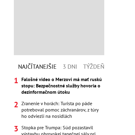
NAJČÍTANEJŠIE
3 DNI
TÝŽDEŇ
Falošné video o Merzovi má mať ruskú
stopu: Bezpečnostné služby hovoria o
dezinformačnom útoku
Zranenie v horách: Turista po páde
potreboval pomoc záchranárov, z túry
ho odviezli na nosidlách
Stopka pre Trumpa: Súd pozastavil
výstavbu obrovskej tanečnej sály pri