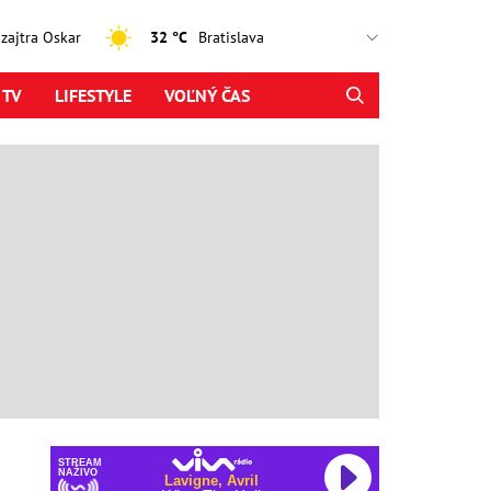
, zajtra Oskar
32 °C
 TV
LIFESTYLE
VOĽNÝ ČAS
STREAM
NAŽIVO
Lavigne, Avril