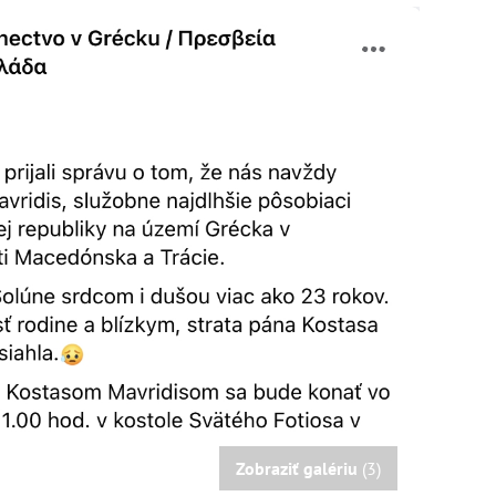
Zobraziť galériu
(3)