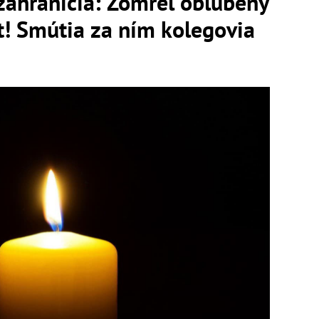
zahraničia: Zomrel obľúbený
t! Smútia za ním kolegovia