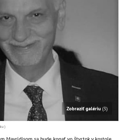
Zobraziť galériu
(3)
ku )
m Mavridisom sa bude konať vo štvrtok v kostole