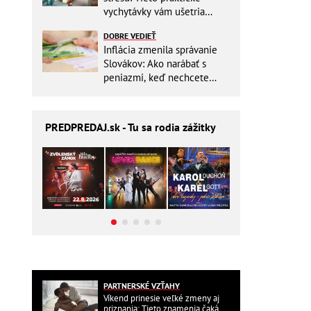
vychytávky vám ušetria
miesto v batohu!
DOBRE VEDIEŤ
Inflácia zmenila správanie
Slovákov: Ako narábať s
peniazmi, keď nechcete
zbytočne riskovať?
PREDPREDAJ
.sk - Tu sa rodia zážitky
PARTNERSKÉ VZŤAHY
Víkend prinesie veľké zmeny aj
priznania: Tieto znamenia čaká