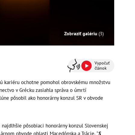
Zobraziť galériu
(3)
Vypočuť
článok
nú kariéru ochotne pomohol obrovskému množstvu
nectvo v Grécku zasiahla správa o úmrtí
olúne pôsobil ako honorárny konzul SR v obvode
 najdlhšie pôsobiaci honorárny konzul Slovenskej
lárnom obvode oblasti Macedónska a Trácie. "
S