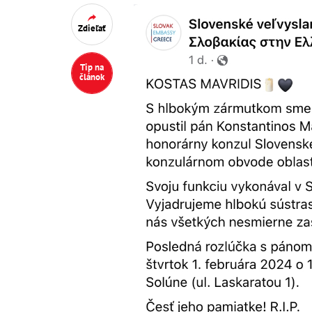
Zdieľať
Tip na
článok