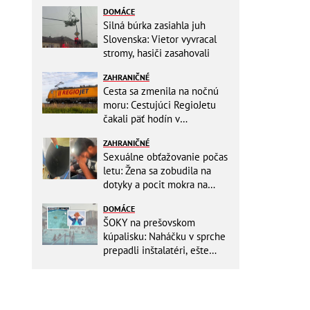
DOMÁCE
Silná búrka zasiahla juh
Slovenska: Vietor vyvracal
stromy, hasiči zasahovali
ZAHRANIČNÉ
Cesta sa zmenila na nočnú
moru: Cestujúci RegioJetu
čakali päť hodín v
horúčavách! Pokazila sa
ZAHRANIČNÉ
lokomotíva
Sexuálne obťažovanie počas
letu: Žena sa zobudila na
dotyky a pocit mokra na
šatách! Mladý Pakistanec sa
DOMÁCE
priznal
ŠOKY na prešovskom
kúpalisku: Naháčku v sprche
prepadli inštalatéri, ešte
väčšia hrôza číhala v
BAZÉNE