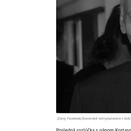
(Zdroj: Facebook/Slovenské veľvyslanectvo v Gréc
Posledná rozlúčka s pánom Kostaso