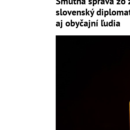
Smutná správa zo 
slovenský diploma
aj obyčajní ľudia