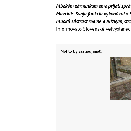
hlbokým zármutkom sme prijali správ
Mavridis. Svoju funkciu vykonával v 
hlbokú sústrasť rodine a blízkym, st
informovalo Slovenské veľvyslanec
Mohlo by vás zaujímať: