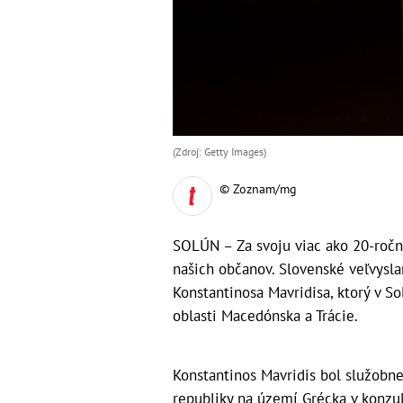
(Zdroj: Getty Images)
© Zoznam/mg
SOLÚN – Za svoju viac ako 20-roč
našich občanov. Slovenské veľvysla
Konstantinosa Mavridisa, ktorý v S
oblasti Macedónska a Trácie.
Konstantinos Mavridis bol služobne
republiky na území Grécka v konzu