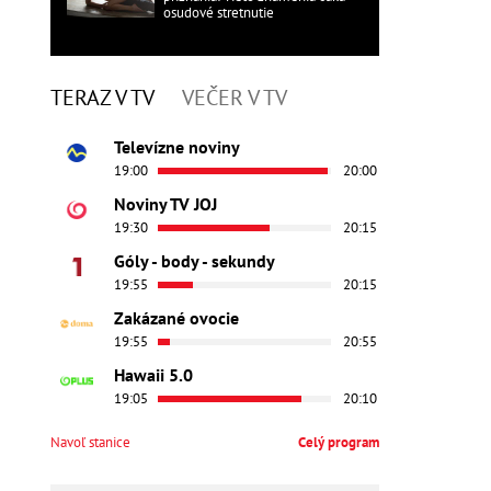
osudové stretnutie
TERAZ V TV
VEČER V TV
Televízne noviny
19:00
20:00
Noviny TV JOJ
19:30
20:15
Góly - body - sekundy
19:55
20:15
Zakázané ovocie
19:55
20:55
Hawaii 5.0
19:05
20:10
Navoľ stanice
Celý program