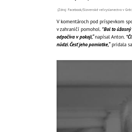
(Zdroj: Facebook/Slovenské veľvyslanectvo v Gréc
V komentároch pod príspevkom spom
v zahraničí pomohol.
"Bol to úžasný
odpočíva v pokoji,“
napísal Anton.
"Č
núdzi. Česť jeho pamiatke,“
pridala sa