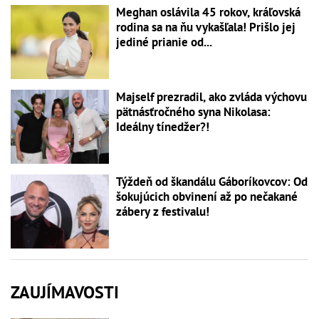
Meghan oslávila 45 rokov, kráľovská
rodina sa na ňu vykašľala! Prišlo jej
jediné prianie od...
Majself prezradil, ako zvláda výchovu
pätnásťročného syna Nikolasa:
Ideálny tínedžer?!
Týždeň od škandálu Gáboríkovcov: Od
šokujúcich obvinení až po nečakané
zábery z festivalu!
ZAUJÍMAVOSTI