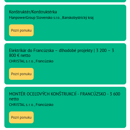
Konštruktér/Konštruktérka
ManpowerGroup Slovensko s.r.o., Banskobystrický kraj
Pozri ponuku
Elektrikár do Francúzska – dlhodobé projekty | 3 200 – 3
800 € netto
CHRISTAL s. r. o., Francúzsko
Pozri ponuku
MONTÉR OCEĽOVÝCH KONŠTRUKCIÍ - FRANCÚZSKO - 3 600
netto
CHRISTAL s. r. o., Francúzsko
Pozri ponuku