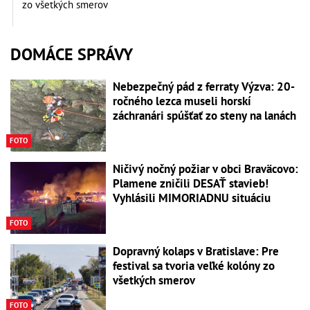
zo všetkých smerov
DOMÁCE SPRÁVY
Nebezpečný pád z ferraty Výzva: 20-
ročného lezca museli horskí
záchranári spúšťať zo steny na lanách
FOTO
Ničivý nočný požiar v obci Braväcovo:
Plamene zničili DESAŤ stavieb!
Vyhlásili MIMORIADNU situáciu
FOTO
Dopravný kolaps v Bratislave: Pre
festival sa tvoria veľké kolóny zo
všetkých smerov
FOTO