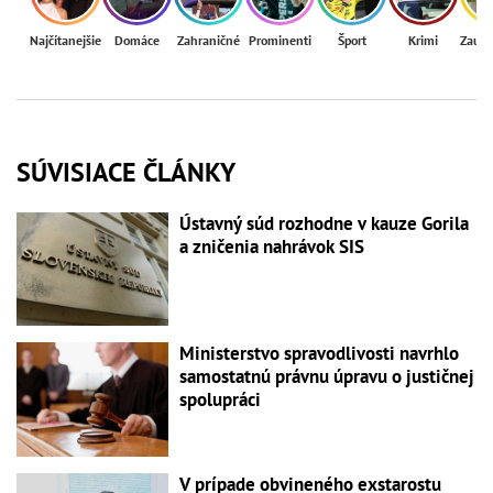
Najčítanejšie
Domáce
Zahraničné
Prominenti
Šport
Krimi
Zaují
SÚVISIACE ČLÁNKY
Ústavný súd rozhodne v kauze Gorila
a zničenia nahrávok SIS
Ministerstvo spravodlivosti navrhlo
samostatnú právnu úpravu o justičnej
spolupráci
V prípade obvineného exstarostu