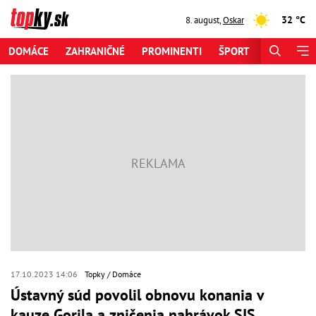
32 °C
8. august
,
Oskar
DOMÁCE
ZAHRANIČNÉ
PROMINENTI
ŠPORT
ZAUJÍMAV
17.10.2023 14:06
Topky
Domáce
Ústavný súd povolil obnovu konania v
kauze Gorila a zničenia nahrávok SIS