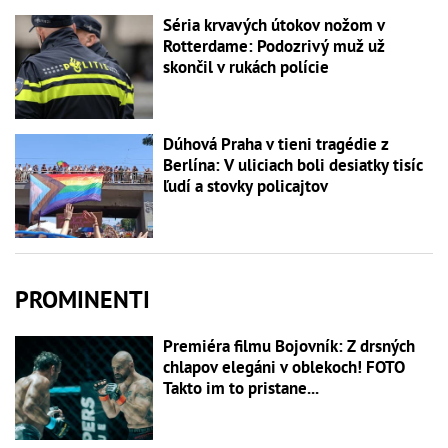
Séria krvavých útokov nožom v
Rotterdame: Podozrivý muž už
skončil v rukách polície
Dúhová Praha v tieni tragédie z
Berlína: V uliciach boli desiatky tisíc
ľudí a stovky policajtov
PROMINENTI
Premiéra filmu Bojovník: Z drsných
chlapov elegáni v oblekoch! FOTO
Takto im to pristane...