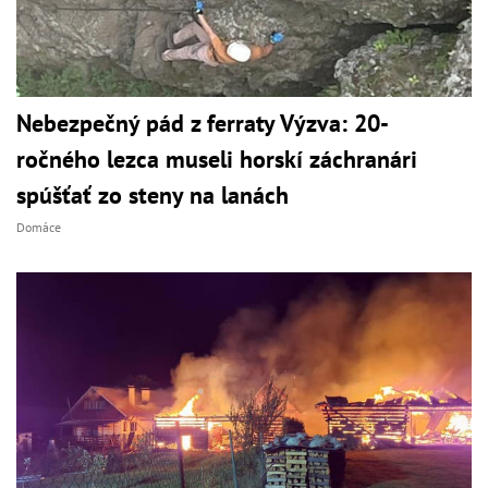
Nebezpečný pád z ferraty Výzva: 20-
ročného lezca museli horskí záchranári
spúšťať zo steny na lanách
Domáce