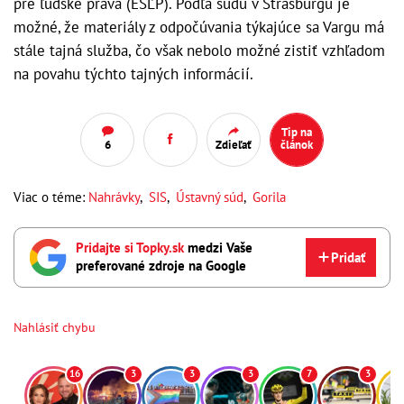
pre ľudské práva (ESĽP). Podľa súdu v Štrasburgu je
možné, že materiály z odpočúvania týkajúce sa Vargu má
stále tajná služba, čo však nebolo možné zistiť vzhľadom
na povahu týchto tajných informácií.
Tip na
6
Zdieľať
článok
Viac o téme:
Nahrávky
,
SIS
,
Ústavný súd
,
Gorila
Pridajte si Topky.sk
medzi Vaše
Pridať
preferované zdroje na Google
Nahlásiť chybu
16
3
3
3
7
3