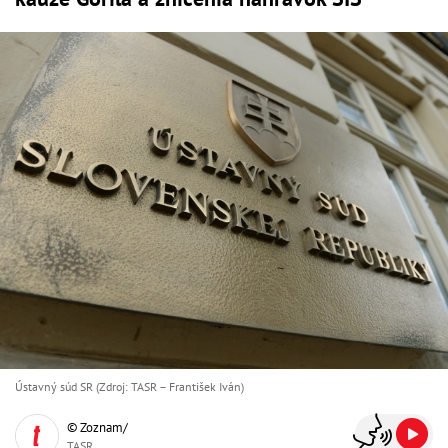
Ústavný súd SR (Zdroj: TASR – František Iván)
© Zoznam/
TASR