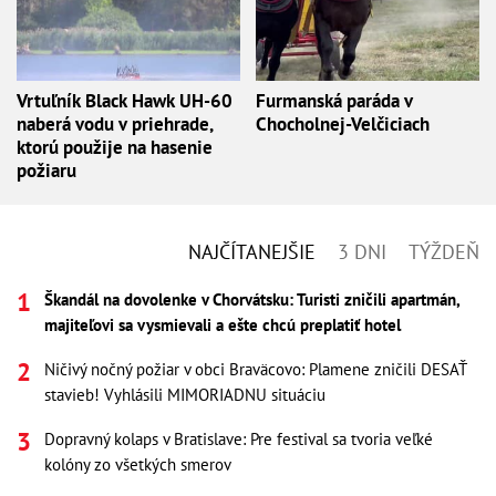
Vrtuľník Black Hawk UH-60
Furmanská paráda v
naberá vodu v priehrade,
Chocholnej-Velčiciach
ktorú použije na hasenie
požiaru
NAJČÍTANEJŠIE
3 DNI
TÝŽDEŇ
Škandál na dovolenke v Chorvátsku: Turisti zničili apartmán,
majiteľovi sa vysmievali a ešte chcú preplatiť hotel
Ničivý nočný požiar v obci Braväcovo: Plamene zničili DESAŤ
stavieb! Vyhlásili MIMORIADNU situáciu
Dopravný kolaps v Bratislave: Pre festival sa tvoria veľké
kolóny zo všetkých smerov