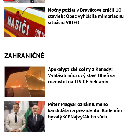
Nočný požiar v Braväcove zničil 10
stavieb: Obec vyhlásila mimoriadnu
situáciu VIDEO
ZAHRANIČNÉ
Apokalyptické scény z Kanady:
Vyhlásili núdzový stav! Oheň sa
rozrástol na TISÍCE hektárov
Péter Magyar oznámil meno
kandidáta na prezidenta: Bude ním
bývalý šéf Najvyššieho súdu