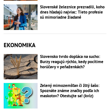
Slovenské železnice prezradili, koho
dnes hľadajú najviac: Tieto profesie
sú mimoriadne žiadané
EKONOMIKA
Slovensko tvrdo dopláca na sucho:
Burzy reagujú rýchlo, kedy pocítime
horúčavy v peňaženkách?
Zelený mimozemšťan či žltý šašo:
Spoznáte známe značky podľa ich
maskotov? Otestujte sa! (kvíz)