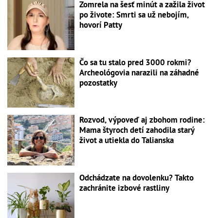
Zomrela na šesť minút a zažila život
po živote: Smrti sa už nebojím,
hovorí Patty
Čo sa tu stalo pred 3000 rokmi?
Archeológovia narazili na záhadné
pozostatky
Rozvod, výpoveď aj zbohom rodine:
Mama štyroch detí zahodila starý
život a utiekla do Talianska
Odchádzate na dovolenku? Takto
zachránite izbové rastliny