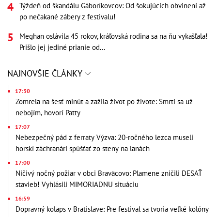
Týždeň od škandálu Gáboríkovcov: Od šokujúcich obvinení až
po nečakané zábery z festivalu!
Meghan oslávila 45 rokov, kráľovská rodina sa na ňu vykašľala!
Prišlo jej jediné prianie od...
NAJNOVŠIE ČLÁNKY
17:30
Zomrela na šesť minút a zažila život po živote: Smrti sa už
nebojím, hovorí Patty
17:07
Nebezpečný pád z ferraty Výzva: 20-ročného lezca museli
horskí záchranári spúšťať zo steny na lanách
17:00
Ničivý nočný požiar v obci Braväcovo: Plamene zničili DESAŤ
stavieb! Vyhlásili MIMORIADNU situáciu
16:59
Dopravný kolaps v Bratislave: Pre festival sa tvoria veľké kolóny