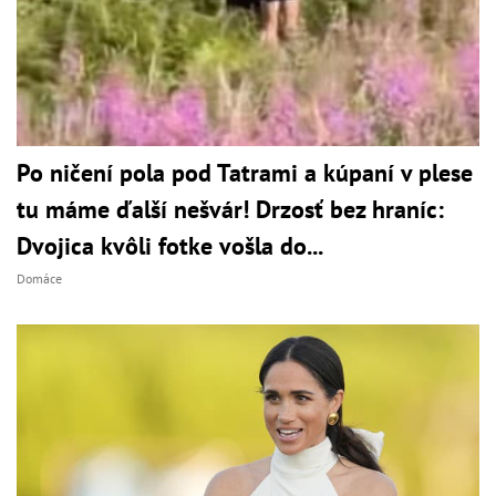
Po ničení pola pod Tatrami a kúpaní v plese
tu máme ďalší nešvár! Drzosť bez hraníc:
Dvojica kvôli fotke vošla do...
Domáce