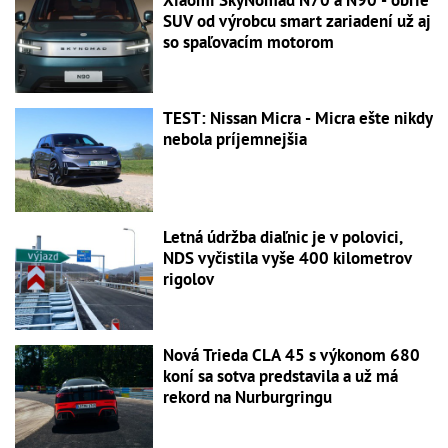
SUV od výrobcu smart zariadení už aj
so spaľovacím motorom
TEST: Nissan Micra - Micra ešte nikdy
nebola príjemnejšia
Letná údržba diaľnic je v polovici,
NDS vyčistila vyše 400 kilometrov
rigolov
Nová Trieda CLA 45 s výkonom 680
koní sa sotva predstavila a už má
rekord na Nurburgringu