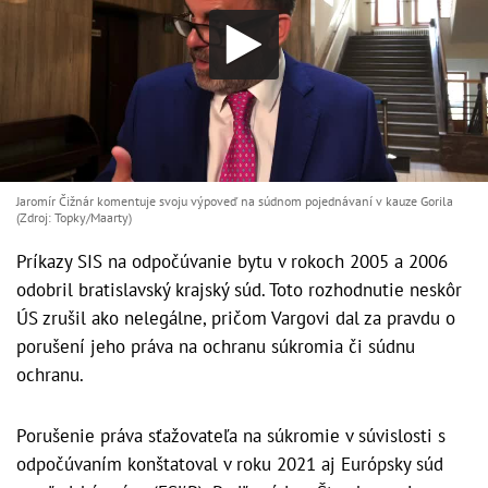
Jaromír Čižnár komentuje svoju výpoveď na súdnom pojednávaní v kauze Gorila
(Zdroj: Topky/Maarty)
Príkazy SIS na odpočúvanie bytu v rokoch 2005 a 2006
odobril bratislavský krajský súd. Toto rozhodnutie neskôr
ÚS zrušil ako nelegálne, pričom Vargovi dal za pravdu o
porušení jeho práva na ochranu súkromia či súdnu
ochranu.
Porušenie práva sťažovateľa na súkromie v súvislosti s
odpočúvaním konštatoval v roku 2021 aj Európsky súd