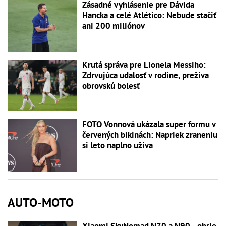
Zásadné vyhlásenie pre Dávida
Hancka a celé Atlético: Nebude stačiť
ani 200 miliónov
Krutá správa pre Lionela Messiho:
Zdrvujúca udalosť v rodine, prežíva
obrovskú bolesť
FOTO Vonnová ukázala super formu v
červených bikinách: Napriek zraneniu
si leto naplno užíva
AUTO-MOTO
Xiaomi SkyNomad N70 a N90 - obrie