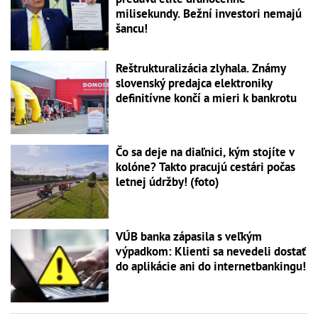
milisekundy. Bežní investori nemajú
šancu!
Reštrukturalizácia zlyhala. Známy
slovenský predajca elektroniky
definitívne končí a mieri k bankrotu
Čo sa deje na diaľnici, kým stojíte v
kolóne? Takto pracujú cestári počas
letnej údržby! (foto)
VÚB banka zápasila s veľkým
výpadkom: Klienti sa nevedeli dostať
do aplikácie ani do internetbankingu!