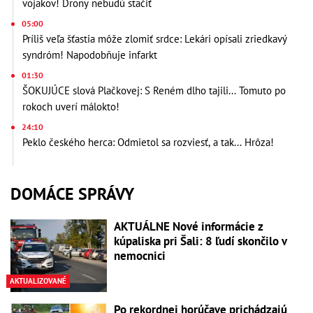
vojakov! Drony nebudú stačiť
05:00
Príliš veľa šťastia môže zlomiť srdce: Lekári opísali zriedkavý
syndróm! Napodobňuje infarkt
01:30
ŠOKUJÚCE slová Plačkovej: S Reném dlho tajili... Tomuto po
rokoch uverí málokto!
24:10
Peklo českého herca: Odmietol sa rozviesť, a tak... Hrôza!
DOMÁCE SPRÁVY
AKTUÁLNE Nové informácie z
kúpaliska pri Šali: 8 ľudí skončilo v
nemocnici
AKTUALIZOVANÉ
Po rekordnej horúčave prichádzajú