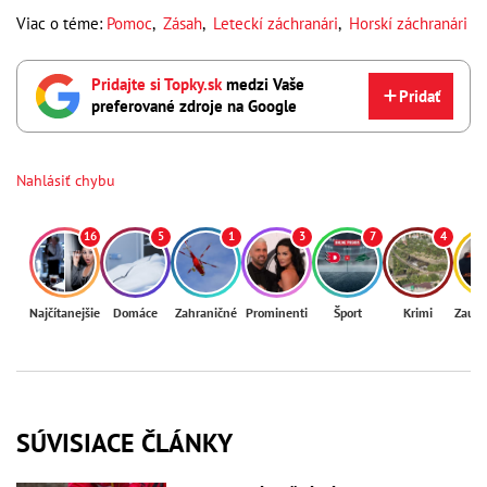
Viac o téme:
Pomoc
,
Zásah
,
Leteckí záchranári
,
Horskí záchranári
Pridajte si Topky.sk
medzi Vaše
Pridať
preferované zdroje na Google
Nahlásiť chybu
16
5
1
3
7
4
Najčítanejšie
Domáce
Zahraničné
Prominenti
Šport
Krimi
Zaují
SÚVISIACE ČLÁNKY