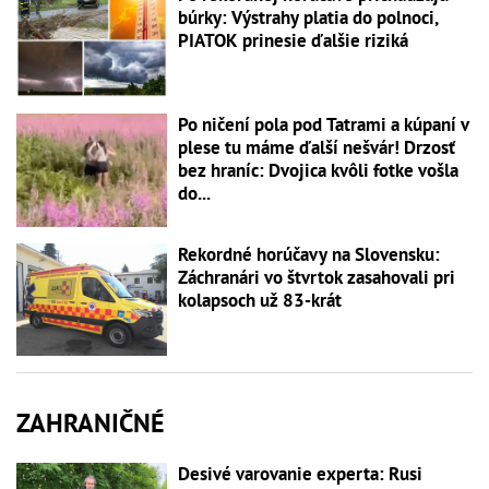
búrky: Výstrahy platia do polnoci,
PIATOK prinesie ďalšie riziká
Po ničení pola pod Tatrami a kúpaní v
plese tu máme ďalší nešvár! Drzosť
bez hraníc: Dvojica kvôli fotke vošla
do...
Rekordné horúčavy na Slovensku:
Záchranári vo štvrtok zasahovali pri
kolapsoch už 83-krát
ZAHRANIČNÉ
Desivé varovanie experta: Rusi