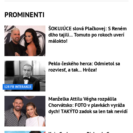
PROMINENTI
ŠOKUJÚCE slová Plačkovej: S Reném
dlho tajili... Tomuto po rokoch uverí
málokto!
Peklo českého herca: Odmietol sa
rozviesť, a tak... Hrôza!
128 FB INTERAKCIÍ
Manželka Attilu Végha rozpálila
Chorvátsko: FOTO v plavkách vyráža
dych! TAKÝTO zadok sa len tak nevidí