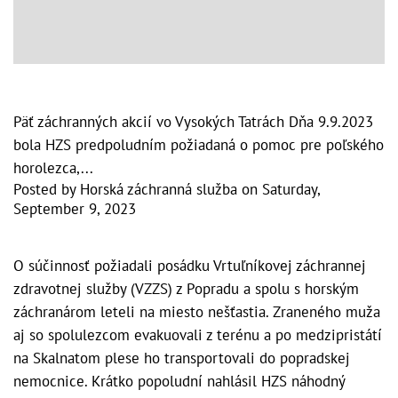
Päť záchranných akcií vo Vysokých Tatrách Dňa 9.9.2023
bola HZS predpoludním požiadaná o pomoc pre poľského
horolezca,...
Posted by
Horská záchranná služba
on
Saturday,
September 9, 2023
O súčinnosť požiadali posádku Vrtuľníkovej záchrannej
zdravotnej služby (VZZS) z Popradu a spolu s horským
záchranárom leteli na miesto nešťastia. Zraneného muža
aj so spolulezcom evakuovali z terénu a po medzipristátí
na Skalnatom plese ho transportovali do popradskej
nemocnice. Krátko popoludní nahlásil HZS náhodný