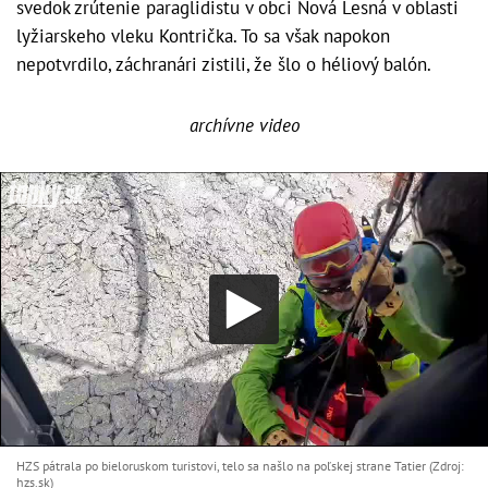
svedok zrútenie paraglidistu v obci Nová Lesná v oblasti
lyžiarskeho vleku Kontrička. To sa však napokon
nepotvrdilo, záchranári zistili, že šlo o héliový balón.
archívne video
HZS pátrala po bieloruskom turistovi, telo sa našlo na poľskej strane Tatier (Zdroj:
hzs.sk)