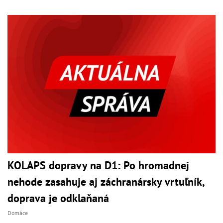
KOLAPS dopravy na D1: Po hromadnej
nehode zasahuje aj záchranársky vrtuľník,
doprava je odklaňaná
Domáce