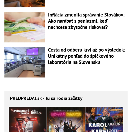
Inflácia zmenila správanie Slovákov:
Ako narábať s peniazmi, keď
nechcete zbytočne riskovať?
Cesta od odberu krvi až po výsledok:
Unikátny pohľad do špičkového
laboratória na Slovensku
PREDPREDAJ
.sk - Tu sa rodia zážitky