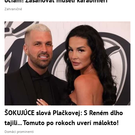
očiam! Zasahovať museli karabinieri
Zahraničné
ŠOKUJÚCE slová Plačkovej: S Reném dlho
tajili... Tomuto po rokoch uverí málokto!
Domáci prominenti