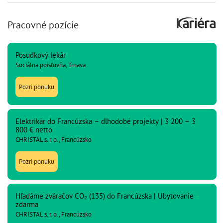
Pracovné pozície
Posudkový lekár
Sociálna poisťovňa, Trnava
Pozri ponuku
Elektrikár do Francúzska – dlhodobé projekty | 3 200 – 3
800 € netto
CHRISTAL s. r. o., Francúzsko
Pozri ponuku
Hľadáme zváračov CO₂ (135) do Francúzska | Ubytovanie
zdarma
CHRISTAL s. r. o., Francúzsko