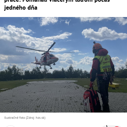
jedného dňa
Ilustračné foto (Zdroj: hzs.sk)