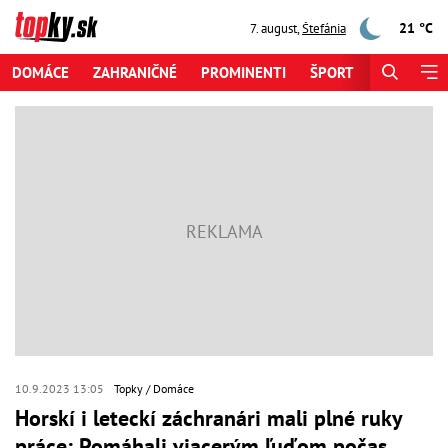
21 °C
7. august
,
Štefánia
DOMÁCE
ZAHRANIČNÉ
PROMINENTI
ŠPORT
ZAUJÍMAV
10.9.2023 13:05
Topky
Domáce
Horskí i leteckí záchranári mali plné ruky
práce: Pomáhali viacerým ľuďom počas