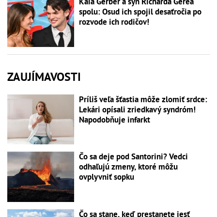
Kaia Gerber a syn Richarda Gerea
spolu: Osud ich spojil desaťročia po
rozvode ich rodičov!
ZAUJÍMAVOSTI
Príliš veľa šťastia môže zlomiť srdce:
Lekári opísali zriedkavý syndróm!
Napodobňuje infarkt
Čo sa deje pod Santorini? Vedci
odhaľujú zmeny, ktoré môžu
ovplyvniť sopku
Čo sa stane, keď prestanete jesť