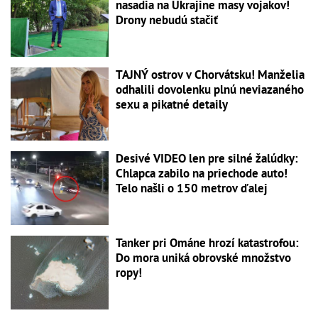
nasadia na Ukrajine masy vojakov!
Drony nebudú stačiť
TAJNÝ ostrov v Chorvátsku! Manželia
odhalili dovolenku plnú neviazaného
sexu a pikatné detaily
Desivé VIDEO len pre silné žalúdky:
Chlapca zabilo na priechode auto!
Telo našli o 150 metrov ďalej
Tanker pri Ománe hrozí katastrofou:
Do mora uniká obrovské množstvo
ropy!