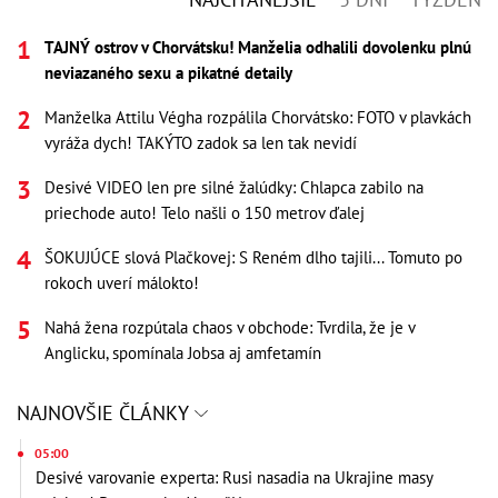
TAJNÝ ostrov v Chorvátsku! Manželia odhalili dovolenku plnú
neviazaného sexu a pikatné detaily
Manželka Attilu Végha rozpálila Chorvátsko: FOTO v plavkách
vyráža dych! TAKÝTO zadok sa len tak nevidí
Desivé VIDEO len pre silné žalúdky: Chlapca zabilo na
priechode auto! Telo našli o 150 metrov ďalej
ŠOKUJÚCE slová Plačkovej: S Reném dlho tajili... Tomuto po
rokoch uverí málokto!
Nahá žena rozpútala chaos v obchode: Tvrdila, že je v
Anglicku, spomínala Jobsa aj amfetamín
NAJNOVŠIE ČLÁNKY
05:00
Desivé varovanie experta: Rusi nasadia na Ukrajine masy