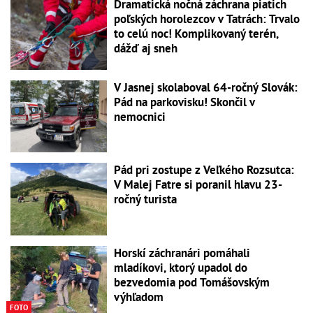
Dramatická nočná záchrana piatich
poľských horolezcov v Tatrách: Trvalo
to celú noc! Komplikovaný terén,
dážď aj sneh
V Jasnej skolaboval 64-ročný Slovák:
Pád na parkovisku! Skončil v
nemocnici
Pád pri zostupe z Veľkého Rozsutca:
V Malej Fatre si poranil hlavu 23-
ročný turista
Horskí záchranári pomáhali
mladíkovi, ktorý upadol do
bezvedomia pod Tomášovským
výhľadom
FOTO