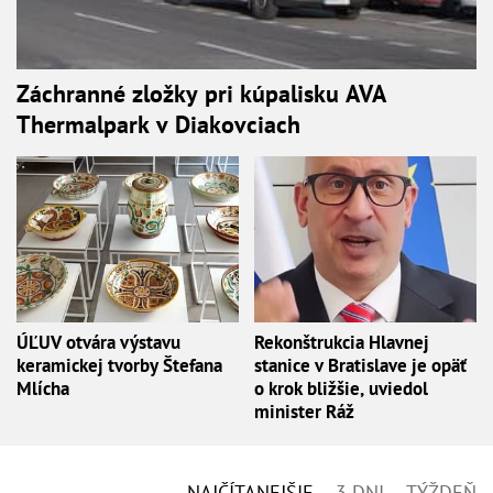
Záchranné zložky pri kúpalisku AVA
Thermalpark v Diakovciach
ÚĽUV otvára výstavu
Rekonštrukcia Hlavnej
keramickej tvorby Štefana
stanice v Bratislave je opäť
Mlícha
o krok bližšie, uviedol
minister Ráž
NAJČÍTANEJŠIE
3 DNI
TÝŽDEŇ