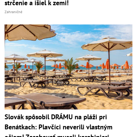
strčenie a išiel k zemi!
Zahraničné
Slovák spôsobil DRÁMU na pláži pri
Benátkach: Plavčíci neverili vlastným