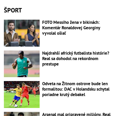
ŠPORT
FOTO Messiho žena v bikinách:
Komentár Ronaldovej Georginy
vyvolal ošiaľ
Najdrahší africký futbalista histórie?
Real sa dohodol na rekordnom
prestupe
Odveta na Žitnom ostrove bude len
formalitou: DAC v Holandsku schytal
poriadne krutý debakel
Arsenal mal pripravené milióny, Real