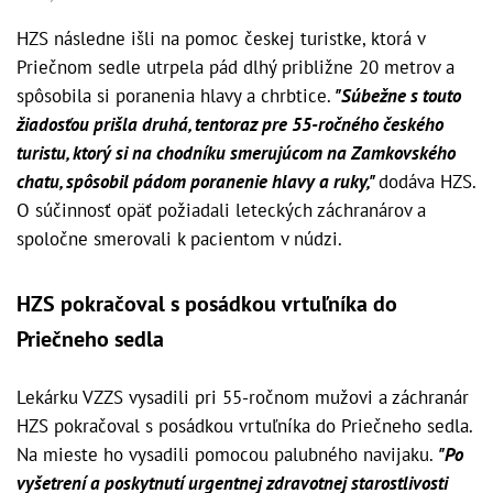
HZS následne išli na pomoc českej turistke, ktorá v
Priečnom sedle utrpela pád dlhý približne 20 metrov a
spôsobila si poranenia hlavy a chrbtice.
"Súbežne s touto
žiadosťou prišla druhá, tentoraz pre 55-ročného českého
turistu, ktorý si na chodníku smerujúcom na Zamkovského
chatu, spôsobil pádom poranenie hlavy a ruky,"
dodáva HZS.
O súčinnosť opäť požiadali leteckých záchranárov a
spoločne smerovali k pacientom v núdzi.
HZS pokračoval s posádkou vrtuľníka do
Priečneho sedla
Lekárku VZZS vysadili pri 55-ročnom mužovi a záchranár
HZS pokračoval s posádkou vrtuľníka do Priečneho sedla.
Na mieste ho vysadili pomocou palubného navijaku.
"Po
vyšetrení a poskytnutí urgentnej zdravotnej starostlivosti