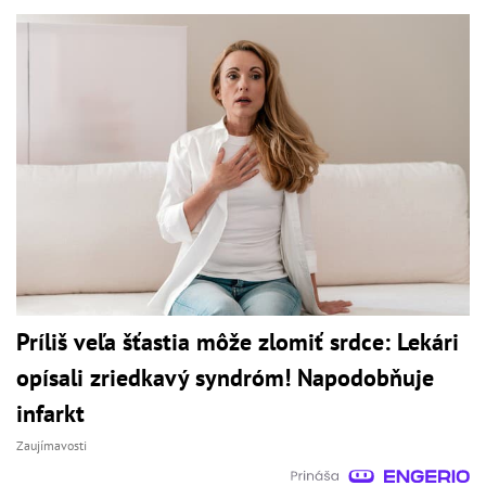
Príliš veľa šťastia môže zlomiť srdce: Lekári
opísali zriedkavý syndróm! Napodobňuje
infarkt
Zaujímavosti