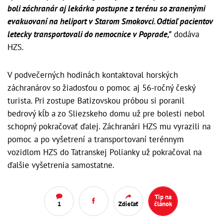
boli záchranár aj lekárka postupne z terénu so zranenými
evakuovaní na heliport v Starom Smokovci. Odtiaľ pacientov
letecky transportovali do nemocnice v Poprade,"
dodáva
HZS.
V podvečerných hodinách kontaktoval horských
záchranárov so žiadosťou o pomoc aj 56-ročný český
turista. Pri zostupe Batizovskou próbou si poranil
bedrový kĺb a zo Sliezskeho domu už pre bolesti nebol
schopný pokračovať ďalej. Záchranári HZS mu vyrazili na
pomoc a po vyšetrení a transportovaní terénnym
vozidlom HZS do Tatranskej Polianky už pokračoval na
ďalšie vyšetrenia samostatne.
Tip na
1
Zdieľať
článok