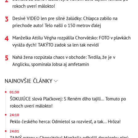
rokoch uverí málokto!
Desivé VIDEO len pre silné žalúdky: Chlapca zabilo na
priechode auto! Telo našli o 150 metrov ďalej
Manželka Attilu Végha rozpálila Chorvátsko: FOTO v plavkách
vyráža dych! TAKÝTO zadok sa len tak nevidí
Nahá žena rozpútala chaos v obchode: Tvrdila, že je v
Anglicku, spomínala Jobsa aj amfetamín
NAJNOVŠIE ČLÁNKY
01:30
ŠOKUJÚCE slová Plačkovej: S Reném dlho tajili... Tomuto po
rokoch uverí málokto!
24:10
Peklo českého herca: Odmietol sa rozviesť, a tak... Hrôza!
24:01
TAJNÝ ostrov v Chorvátsku! Manželia odhalili dovolenku plnú