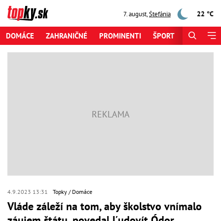
22 °C
7. august
,
Štefánia
DOMÁCE
ZAHRANIČNÉ
PROMINENTI
ŠPORT
ZAUJÍMAV
4.9.2023 13:31
Topky
Domáce
Vláde záleží na tom, aby školstvo vnímalo
záujem štátu, povedal Ľudovít Ódor