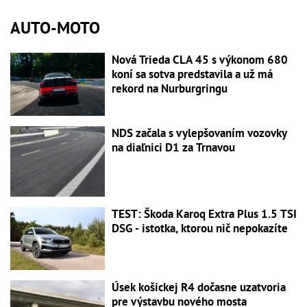
AUTO-MOTO
Nová Trieda CLA 45 s výkonom 680
koní sa sotva predstavila a už má
rekord na Nurburgringu
NDS začala s vylepšovaním vozovky
na diaľnici D1 za Trnavou
TEST: Škoda Karoq Extra Plus 1.5 TSI
DSG - istotka, ktorou nič nepokazíte
Úsek košickej R4 dočasne uzatvoria
pre výstavbu nového mosta