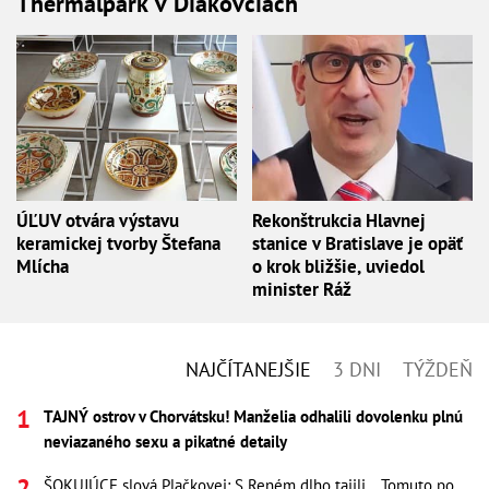
Thermalpark v Diakovciach
ÚĽUV otvára výstavu
Rekonštrukcia Hlavnej
keramickej tvorby Štefana
stanice v Bratislave je opäť
Mlícha
o krok bližšie, uviedol
minister Ráž
NAJČÍTANEJŠIE
3 DNI
TÝŽDEŇ
TAJNÝ ostrov v Chorvátsku! Manželia odhalili dovolenku plnú
neviazaného sexu a pikatné detaily
ŠOKUJÚCE slová Plačkovej: S Reném dlho tajili... Tomuto po