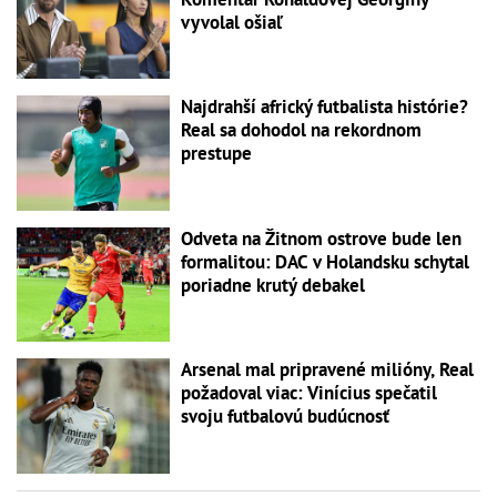
vyvolal ošiaľ
Najdrahší africký futbalista histórie?
Real sa dohodol na rekordnom
prestupe
Odveta na Žitnom ostrove bude len
formalitou: DAC v Holandsku schytal
poriadne krutý debakel
Arsenal mal pripravené milióny, Real
požadoval viac: Vinícius spečatil
svoju futbalovú budúcnosť