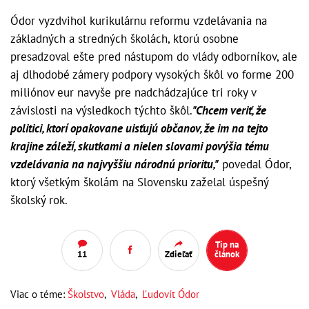
Ódor vyzdvihol kurikulárnu reformu vzdelávania na
základných a stredných školách, ktorú osobne
presadzoval ešte pred nástupom do vlády odborníkov, ale
aj dlhodobé zámery podpory vysokých škôl vo forme 200
miliónov eur navyše pre nadchádzajúce tri roky v
závislosti na výsledkoch týchto škôl.
"Chcem veriť, že
politici, ktorí opakovane uisťujú občanov, že im na tejto
krajine záleží, skutkami a nielen slovami povýšia tému
vzdelávania na najvyššiu národnú prioritu,"
povedal Ódor,
ktorý všetkým školám na Slovensku zaželal úspešný
školský rok.
Tip na
11
Zdieľať
článok
Viac o téme:
Školstvo
,
Vláda
,
Ľudovít Ódor