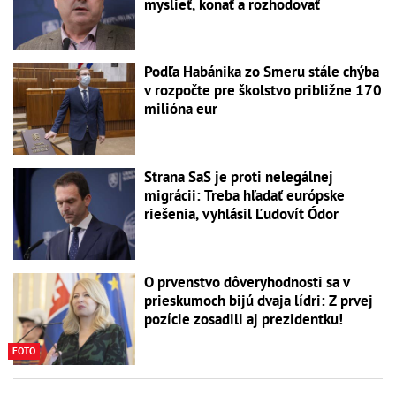
myslieť, konať a rozhodovať
Podľa Habánika zo Smeru stále chýba
v rozpočte pre školstvo približne 170
milióna eur
Strana SaS je proti nelegálnej
migrácii: Treba hľadať európske
riešenia, vyhlásil Ľudovít Ódor
O prvenstvo dôveryhodnosti sa v
prieskumoch bijú dvaja lídri: Z prvej
pozície zosadili aj prezidentku!
FOTO