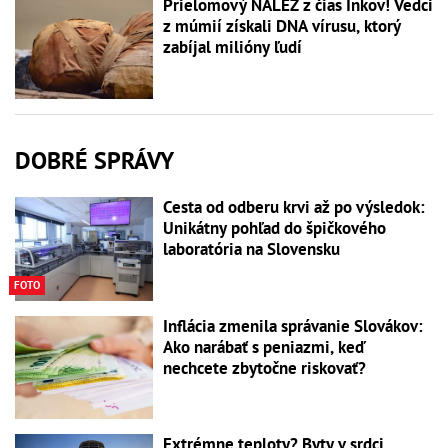
Prielomový NÁLEZ z čias Inkov! Vedci
z múmií získali DNA vírusu, ktorý
zabíjal milióny ľudí
DOBRÉ SPRÁVY
Cesta od odberu krvi až po výsledok:
Unikátny pohľad do špičkového
laboratória na Slovensku
FOTO
Inflácia zmenila správanie Slovákov:
Ako narábať s peniazmi, keď
nechcete zbytočne riskovať?
Extrémne teploty? Byty v srdci