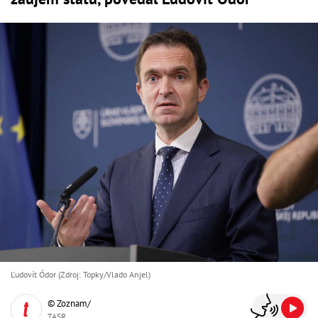
Ľudovít Ódor (Zdroj: Topky/Vlado Anjel)
© Zoznam/
TASR