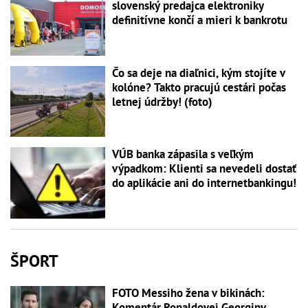
slovenský predajca elektroniky
definitívne končí a mieri k bankrotu
Čo sa deje na diaľnici, kým stojíte v
kolóne? Takto pracujú cestári počas
letnej údržby! (foto)
VÚB banka zápasila s veľkým
výpadkom: Klienti sa nevedeli dostať
do aplikácie ani do internetbankingu!
ŠPORT
FOTO Messiho žena v bikinách:
Komentár Ronaldovej Georginy