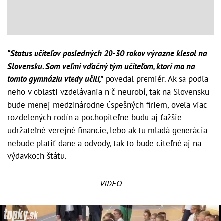
"Status učiteľov posledných 20-30 rokov výrazne klesol na
Slovensku. Som veľmi vďačný tým učiteľom, ktorí ma na
tomto gymnáziu vtedy učili,"
povedal premiér. Ak sa podľa
neho v oblasti vzdelávania nič neurobí, tak na Slovensku
bude menej medzinárodne úspešných firiem, oveľa viac
rozdelených rodín a pochopiteľne budú aj ťažšie
udržateľné verejné financie, lebo ak tu mladá generácia
nebude platiť dane a odvody, tak to bude citeľné aj na
výdavkoch štátu.
VIDEO