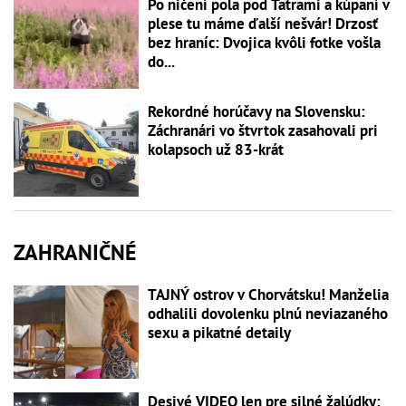
Po ničení pola pod Tatrami a kúpaní v
plese tu máme ďalší nešvár! Drzosť
bez hraníc: Dvojica kvôli fotke vošla
do...
Rekordné horúčavy na Slovensku:
Záchranári vo štvrtok zasahovali pri
kolapsoch už 83-krát
ZAHRANIČNÉ
TAJNÝ ostrov v Chorvátsku! Manželia
odhalili dovolenku plnú neviazaného
sexu a pikatné detaily
Desivé VIDEO len pre silné žalúdky: