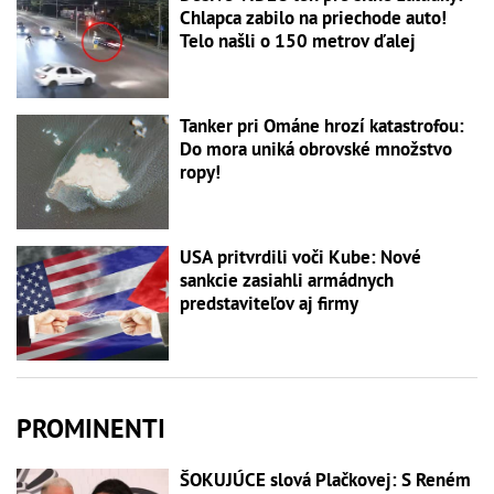
Chlapca zabilo na priechode auto!
Telo našli o 150 metrov ďalej
Tanker pri Ománe hrozí katastrofou:
Do mora uniká obrovské množstvo
ropy!
USA pritvrdili voči Kube: Nové
sankcie zasiahli armádnych
predstaviteľov aj firmy
PROMINENTI
ŠOKUJÚCE slová Plačkovej: S Reném