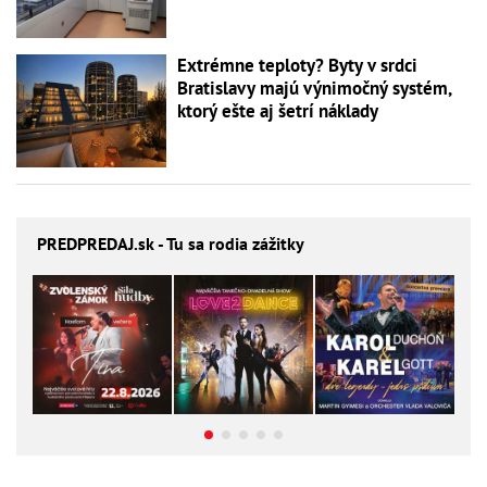
Extrémne teploty? Byty v srdci
Bratislavy majú výnimočný systém,
ktorý ešte aj šetrí náklady
PREDPREDAJ
.sk - Tu sa rodia zážitky