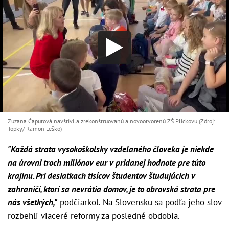
Zuzana Čaputová navštívila zrekonštruovanú a novootvorenú ZŠ Plickovu (Zdroj:
Topky/ Ramon Leško)
"Každá strata vysokoškolsky vzdelaného človeka je niekde
na úrovni troch miliónov eur v pridanej hodnote pre túto
krajinu. Pri desiatkach tisícov študentov študujúcich v
zahraničí, ktorí sa nevrátia domov, je to obrovská strata pre
nás všetkých,"
podčiarkol. Na Slovensku sa podľa jeho slov
rozbehli viaceré reformy za posledné obdobia.