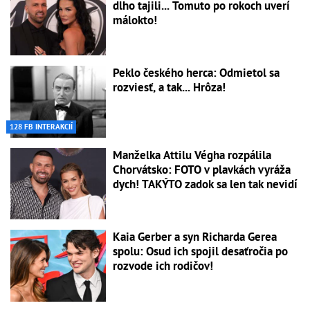
dlho tajili... Tomuto po rokoch uverí
málokto!
Peklo českého herca: Odmietol sa
rozviesť, a tak... Hrôza!
128 FB INTERAKCIÍ
Manželka Attilu Végha rozpálila
Chorvátsko: FOTO v plavkách vyráža
dych! TAKÝTO zadok sa len tak nevidí
Kaia Gerber a syn Richarda Gerea
spolu: Osud ich spojil desaťročia po
rozvode ich rodičov!