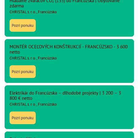
Hľadáme zváračov CO₂ (135) do Francúzska | Ubytovanie
zdarma
CHRISTAL s. r. o., Francúzsko
Pozri ponuku
MONTÉR OCEĽOVÝCH KONŠTRUKCIÍ - FRANCÚZSKO - 3 600
netto
CHRISTAL s. r. o., Francúzsko
Pozri ponuku
Elektrikár do Francúzska – dlhodobé projekty | 3 200 – 3
800 € netto
CHRISTAL s. r. o., Francúzsko
Pozri ponuku