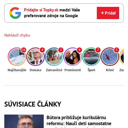
Pridajte si Topky.sk
medzi Vaše
Pridať
preferované zdroje na Google
Nahlásiť chybu
16
4
2
4
7
5
Najčítanejšie
Domáce
Zahraničné
Prominenti
Šport
Krimi
Zaují
SÚVISIACE ČLÁNKY
Bútora približuje kurikulárnu
reformu: Naučí deti samostatne