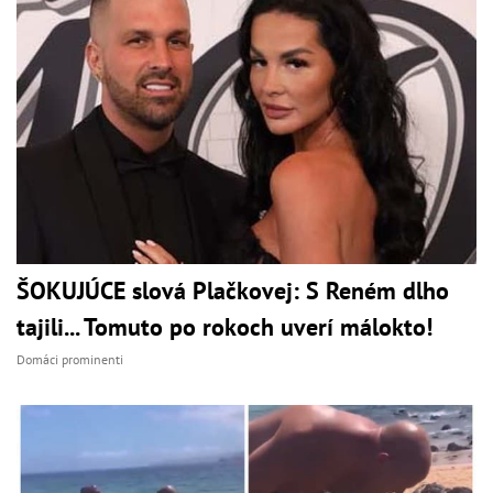
ŠOKUJÚCE slová Plačkovej: S Reném dlho
tajili... Tomuto po rokoch uverí málokto!
Domáci prominenti