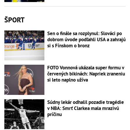
ŠPORT
Sen o finále sa rozplynul: Slováci po
dobrom úvode podľahli USA a zahrajú
si s Fínskom o bronz
FOTO Vonnová ukázala super formu v
červených bikinách: Napriek zraneniu
si leto naplno užíva
Súdny lekár odhalil pozadie tragédie
v NBA: Smrť Clarkea mala mrazivú
príčinu