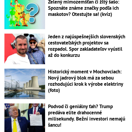
Zelený mimozemšťan či žltý šašo:
Spoznáte známe značky podľa ich
maskotov? Otestujte sa! (kvíz)
Jeden z najúspešnejších slovenských
cestovateľských projektov sa
rozpadol. Spor zakladateľov vyústil
až do konkurzu
Historický moment v Mochovciach:
Nový jadrový blok má za sebou
rozhodujúci krok k výrobe elektriny
(foto)
Podvod či geniálny ťah? Trump
predáva elite drahocenné
milisekundy. Bežní investori nemajú
šancu!