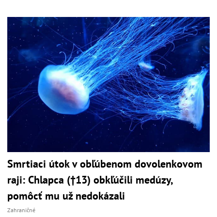
Smrtiaci útok v obľúbenom dovolenkovom
raji: Chlapca (†13) obkľúčili medúzy,
pomôcť mu už nedokázali
Zahraničné