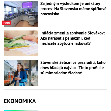
Za jedným výsledkom je unikátny
proces: Na Slovensku máme špičkové
pracovisko
FOTO
Inflácia zmenila správanie Slovákov:
Ako narábať s peniazmi, keď
nechcete zbytočne riskovať?
Slovenské železnice prezradili, koho
dnes hľadajú najviac: Tieto profesie
sú mimoriadne žiadané
EKONOMIKA