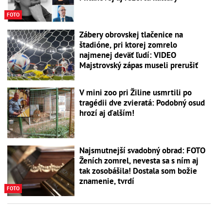
FOTO
Zábery obrovskej tlačenice na
štadióne, pri ktorej zomrelo
najmenej deväť ľudí: VIDEO
Majstrovský zápas museli prerušiť
V mini zoo pri Žiline usmrtili po
tragédii dve zvieratá: Podobný osud
hrozí aj ďalším!
Najsmutnejší svadobný obrad: FOTO
Ženích zomrel, nevesta sa s ním aj
tak zosobášila! Dostala som božie
znamenie, tvrdí
FOTO