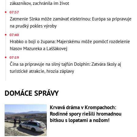
zákazníkov, zachránila im život
07:57
Zatmenie Slnka môže zamávať elektrinou: Európa sa pripravuje
na prudký pokles výroby
07:40
Hrabko o boji o župana: Majerskému môže pomôcť rozdelenie
hlasov Mazureka a Laššákovej
07:19
Čína sa pripravuje na silný tajfún Dolphin: Zatvára školy aj
turistické atrakcie, hrozia záplavy
DOMÁCE SPRÁVY
Krvavá dráma v Krompachoch:
Rodinné spory riešili hromadnou
bitkou s lopatami a nožom!