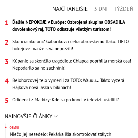
NAJČÍTANEJŠIE
3 DNI
TÝŽDEŇ
Ďalšie NEPOKOJE v Európe: Ozbrojená skupina OBSADILA
dovolenkový raj, TOTO odkazuje všetkým turistom!
Skončia ako oni? Gáboríkovci čelia obrovskému tlaku: TIETO
hokejové manželstvá neprežili!
Kúpanie sa skončilo tragédiou: Chlapca popŕhlila morská osa!
Nepodarilo sa ho zachrániť
Belohorcovej telo vymenil za TOTO: Wauuu... Takto vyzerá
Hájkova nová láska v bikinách!
Odídenci z Markízy: Kde sa po konci v televízii usídlili?
NAJNOVŠIE ČLÁNKY
08:38
Niečo jej nesedelo: Pekárka išla skontrolovať stálych