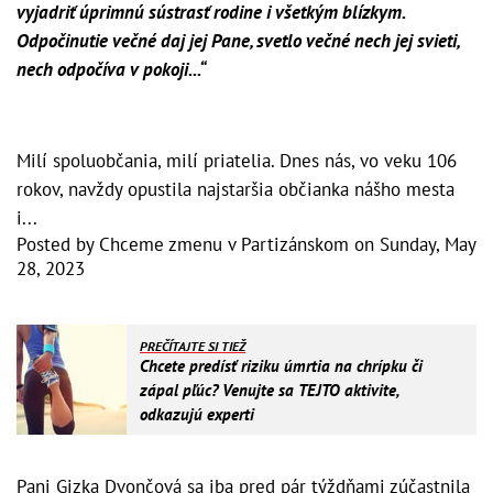
vyjadriť úprimnú sústrasť rodine i všetkým blízkym.
Odpočinutie večné daj jej Pane, svetlo večné nech jej svieti,
nech odpočíva v pokoji...“
Milí spoluobčania, milí priatelia. Dnes nás, vo veku 106
rokov, navždy opustila najstaršia občianka nášho mesta
i...
Posted by
Chceme zmenu v Partizánskom
on
Sunday, May
28, 2023
PREČÍTAJTE SI TIEŽ
Chcete predísť riziku úmrtia na chrípku či
zápal pľúc? Venujte sa TEJTO aktivite,
odkazujú experti
Pani Gizka Dvončová sa iba pred pár týždňami zúčastnila