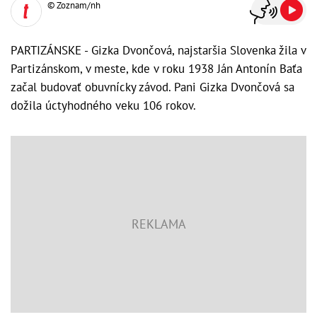
© Zoznam/nh
PARTIZÁNSKE - Gizka Dvončová, najstaršia Slovenka žila v
Partizánskom, v meste, kde v roku 1938 Ján Antonín Baťa
začal budovať obuvnícky závod. Pani Gizka Dvončová sa
dožila úctyhodného veku 106 rokov.