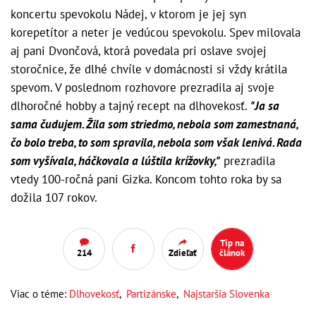
koncertu spevokolu Nádej, v ktorom je jej syn
korepetítor a neter je vedúcou spevokolu. Spev milovala
aj pani Dvončová, ktorá povedala pri oslave svojej
storočnice, že dlhé chvíle v domácnosti si vždy krátila
spevom. V poslednom rozhovore prezradila aj svoje
dlhoročné hobby a tajný recept na dlhovekosť.
"Ja sa
sama čudujem. Žila som striedmo, nebola som zamestnaná,
čo bolo treba, to som spravila, nebola som však lenivá. Rada
som vyšívala, háčkovala a lúštila krížovky,"
prezradila
vtedy 100-ročná pani Gizka. Koncom tohto roka by sa
dožila 107 rokov.
Tip na
214
Zdieľať
článok
Viac o téme:
Dlhovekosť
,
Partizánske
,
Najstaršia Slovenka