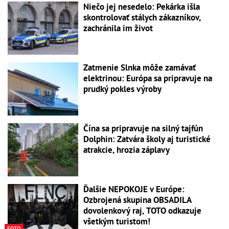
Niečo jej nesedelo: Pekárka išla
skontrolovať stálych zákazníkov,
zachránila im život
Zatmenie Slnka môže zamávať
elektrinou: Európa sa pripravuje na
prudký pokles výroby
Čína sa pripravuje na silný tajfún
Dolphin: Zatvára školy aj turistické
atrakcie, hrozia záplavy
Ďalšie NEPOKOJE v Európe:
Ozbrojená skupina OBSADILA
dovolenkový raj, TOTO odkazuje
všetkým turistom!
FOTO