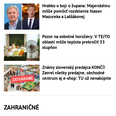
Hrabko o boji o župana: Majerskému
môže pomôcť rozdelenie hlasov
Mazureka a Laššákovej
Pozor na sobotné horúčavy: V TEJTO
oblasti môže teplota prekročiť 33
stupňov
Známy slovenský predajca KONČÍ!
Zavrel všetky predajne, obchodné
centrum aj e-shop: TU už nenakúpite
ZAHRANIČNÉ