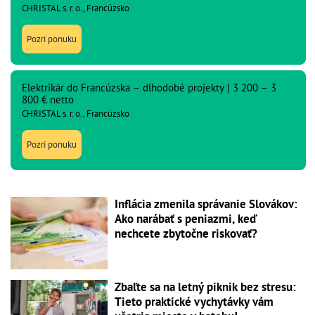
CHRISTAL s. r. o., Francúzsko
Pozri ponuku
Elektrikár do Francúzska – dlhodobé projekty | 3 200 – 3
800 € netto
CHRISTAL s. r. o., Francúzsko
Pozri ponuku
Inflácia zmenila správanie Slovákov:
Ako narábať s peniazmi, keď
nechcete zbytočne riskovať?
Zbaľte sa na letný piknik bez stresu:
Tieto praktické vychytávky vám