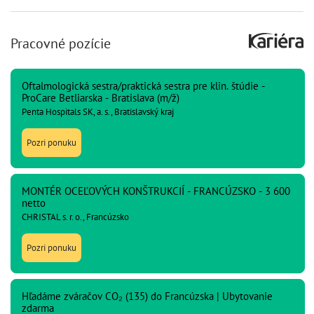
Pracovné pozície
Oftalmologická sestra/praktická sestra pre klin. štúdie -
ProCare Betliarska - Bratislava (m/ž)
Penta Hospitals SK, a. s., Bratislavský kraj
Pozri ponuku
MONTÉR OCEĽOVÝCH KONŠTRUKCIÍ - FRANCÚZSKO - 3 600
netto
CHRISTAL s. r. o., Francúzsko
Pozri ponuku
Hľadáme zváračov CO₂ (135) do Francúzska | Ubytovanie
zdarma