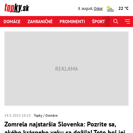
22 °C
8. august
,
Oskar
DOMÁCE
ZAHRANIČNÉ
PROMINENTI
ŠPORT
ZAUJÍMAV
29.5.2023 10:23
Topky
Domáce
Zomrela najstaršia Slovenka: Pozrite sa,
akého krásneho veku sa dožila! Toto bol jej