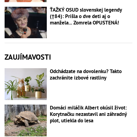
ŤAŽKÝ OSUD slovenskej legendy
(†84): Prišla o dve deti aj o
manžela... Zomrela OPUSTENÁ!
ZAUJÍMAVOSTI
Odchádzate na dovolenku? Takto
zachránite izbové rastliny
Domáci miláčik Albert okúsil život:
Korytnačku nezastavil ani záhradný
plot, utiekla do lesa