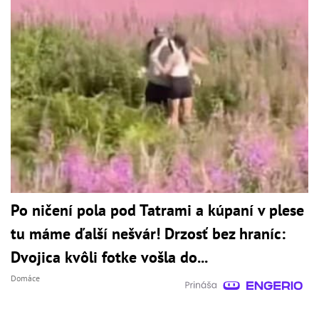
Po ničení pola pod Tatrami a kúpaní v plese
tu máme ďalší nešvár! Drzosť bez hraníc:
Dvojica kvôli fotke vošla do...
Domáce