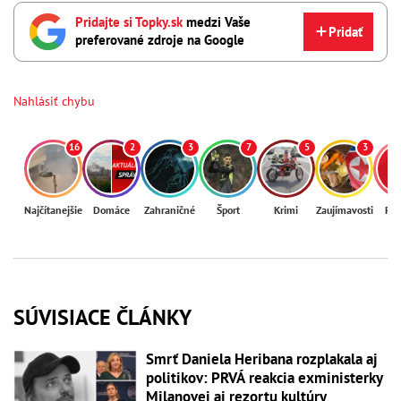
Pridajte si Topky.sk
medzi Vaše
Pridať
preferované zdroje na Google
Nahlásiť chybu
16
2
3
7
5
3
Najčítanejšie
Domáce
Zahraničné
Šport
Krimi
Zaujímavosti
Reg
SÚVISIACE ČLÁNKY
Smrť Daniela Heribana rozplakala aj
politikov: PRVÁ reakcia exministerky
Milanovej aj rezortu kultúry