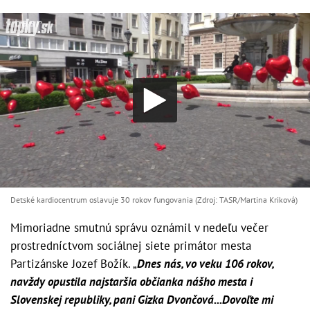
Detské kardiocentrum oslavuje 30 rokov fungovania (Zdroj: TASR/Martina Kriková)
Mimoriadne smutnú správu oznámil v nedeľu večer
prostredníctvom sociálnej siete primátor mesta
Partizánske Jozef Božík. „
Dnes nás, vo veku 106 rokov,
navždy opustila najstaršia občianka nášho mesta i
Slovenskej republiky, pani Gizka Dvončová...Dovoľte mi