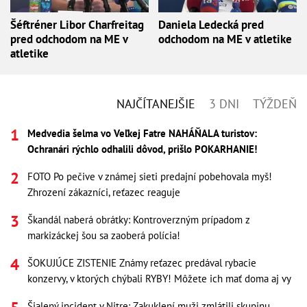
Šéftréner Libor Charfreitag
Daniela Ledecká pred
pred odchodom na ME v
odchodom na ME v atletike
atletike
NAJČÍTANEJŠIE
3 DNI
TÝŽDEŇ
Medvedia šelma vo Veľkej Fatre NAHÁŇALA turistov:
Ochranári rýchlo odhalili dôvod, prišlo POKARHANIE!
FOTO Po pečive v známej sieti predajní pobehovala myš!
Zhrození zákazníci, reťazec reaguje
Škandál naberá obrátky: Kontroverzným prípadom z
markizáckej šou sa zaoberá polícia!
ŠOKUJÚCE ZISTENIE Známy reťazec predával rybacie
konzervy, v ktorých chýbali RYBY! Môžete ich mať doma aj vy
Šialený incident v Nitre: Zakuklení muži zmlátili skupinu