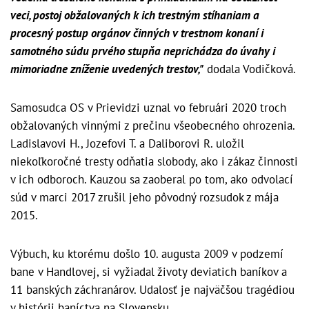
veci, postoj obžalovaných k ich trestným stíhaniam a
procesný postup orgánov činných v trestnom konaní i
samotného súdu prvého stupňa neprichádza do úvahy i
mimoriadne zníženie uvedených trestov,"
dodala Vodičková.
Samosudca OS v Prievidzi uznal vo februári 2020 troch
obžalovaných vinnými z prečinu všeobecného ohrozenia.
Ladislavovi H., Jozefovi T. a Daliborovi R. uložil
niekoľkoročné tresty odňatia slobody, ako i zákaz činnosti
v ich odboroch. Kauzou sa zaoberal po tom, ako odvolací
súd v marci 2017 zrušil jeho pôvodný rozsudok z mája
2015.
Výbuch, ku ktorému došlo 10. augusta 2009 v podzemí
bane v Handlovej, si vyžiadal životy deviatich baníkov a
11 banských záchranárov. Udalosť je najväčšou tragédiou
v histórii baníctva na Slovensku.