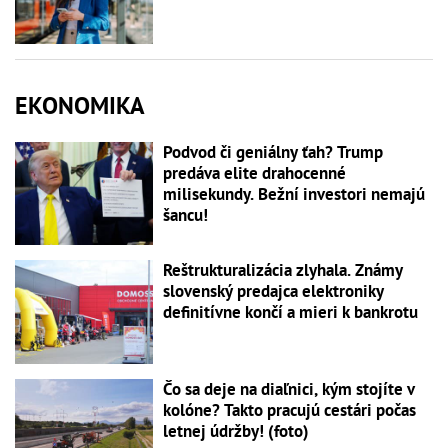
EKONOMIKA
Podvod či geniálny ťah? Trump
predáva elite drahocenné
milisekundy. Bežní investori nemajú
šancu!
Reštrukturalizácia zlyhala. Známy
slovenský predajca elektroniky
definitívne končí a mieri k bankrotu
Čo sa deje na diaľnici, kým stojíte v
kolóne? Takto pracujú cestári počas
letnej údržby! (foto)