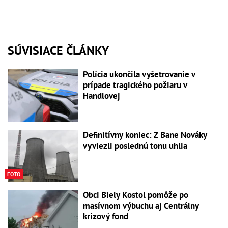
SÚVISIACE ČLÁNKY
Polícia ukončila vyšetrovanie v
prípade tragického požiaru v
Handlovej
Definitívny koniec: Z Bane Nováky
vyviezli poslednú tonu uhlia
FOTO
Obci Biely Kostol pomôže po
masívnom výbuchu aj Centrálny
krízový fond