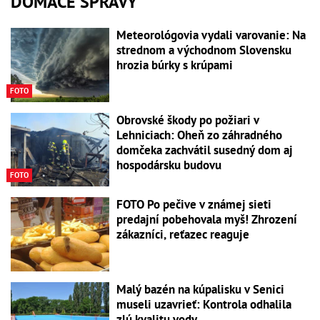
DOMÁCE SPRÁVY
Meteorológovia vydali varovanie: Na
strednom a východnom Slovensku
hrozia búrky s krúpami
FOTO
Obrovské škody po požiari v
Lehniciach: Oheň zo záhradného
domčeka zachvátil susedný dom aj
hospodársku budovu
FOTO
FOTO Po pečive v známej sieti
predajní pobehovala myš! Zhrození
zákazníci, reťazec reaguje
Malý bazén na kúpalisku v Senici
museli uzavrieť: Kontrola odhalila
zlú kvalitu vody