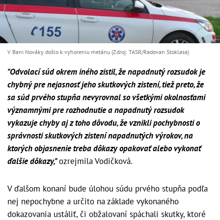
V Bani Nováky došlo k vyhoreniu metánu (Zdroj: TASR/Radovan Stoklasa)
"Odvolací súd okrem iného zistil, že napadnutý rozsudok je
chybný pre nejasnosť jeho skutkových zistení, tiež preto, že
sa súd prvého stupňa nevyrovnal so všetkými okolnosťami
významnými pre rozhodnutie a napadnutý rozsudok
vykazuje chyby aj z toho dôvodu, že vznikli pochybnosti o
správnosti skutkových zistení napadnutých výrokov, na
ktorých objasnenie treba dôkazy opakovať alebo vykonať
ďalšie dôkazy,"
ozrejmila Vodičková.
V ďalšom konaní bude úlohou súdu prvého stupňa podľa
nej nepochybne a určito na základe vykonaného
dokazovania ustáliť, či obžalovaní spáchali skutky, ktoré