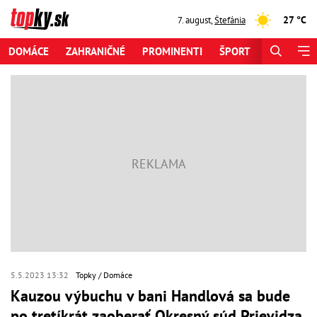
27 °C
7. august
,
Štefánia
DOMÁCE
ZAHRANIČNÉ
PROMINENTI
ŠPORT
ZAUJÍMAV
5.5.2023 13:32
Topky
Domáce
Kauzou výbuchu v bani Handlová sa bude
po tretíkrát zaoberať Okresný súd Prievidza