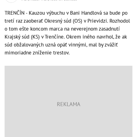
TRENČÍN - Kauzou výbuchu v Bani Handlová sa bude po
tretí raz zaoberať Okresný súd (OS) v Prievidzi. Rozhodol
o tom ešte koncom marca na neverejnom zasadnutí
Krajský súd (KS) v Trenčíne. Okrem iného navrhol, že ak
súd obžalovaných uzná opäť vinnými, mal by zvážiť
mimoriadne zníženie trestov.