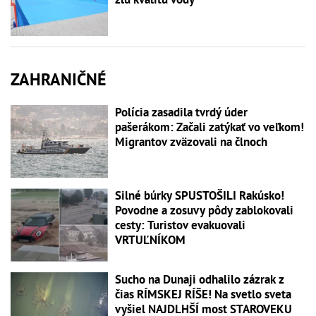
ZAHRANIČNÉ
Polícia zasadila tvrdý úder
pašerákom: Začali zatýkať vo veľkom!
Migrantov zväzovali na člnoch
Silné búrky SPUSTOŠILI Rakúsko!
Povodne a zosuvy pôdy zablokovali
cesty: Turistov evakuovali
VRTUĽNÍKOM
Sucho na Dunaji odhalilo zázrak z
čias RÍMSKEJ RÍŠE! Na svetlo sveta
vyšiel NAJDLHŠÍ most STAROVEKU