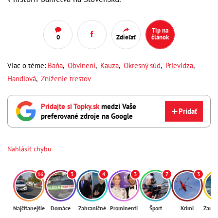
Tip na
0
Zdieľať
článok
Viac o téme:
Baňa
,
Obvinení
,
Kauza
,
Okresný súd
,
Prievidza
,
Handlová
,
Zníženie trestov
Pridajte si Topky.sk
medzi Vaše
Pridať
preferované zdroje na Google
Nahlásiť chybu
16
3
4
3
7
3
Najčítanejšie
Domáce
Zahraničné
Prominenti
Šport
Krimi
Zaují