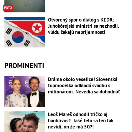
FOTO
Otvorený spor o dialóg s KĽDR:
Juhokórejskí ministri sa nezhodli,
vládu čakajú nepríjemnosti
PROMINENTI
Dráma okolo veselice! Slovenská
topmodelka odkladá svadbu s
milionárom: Nevedia sa dohodnúť
Leoš Mareš odhodil tričko aj
hanblivosť! Také telo sa len tak
nevidí, on že má 50?!