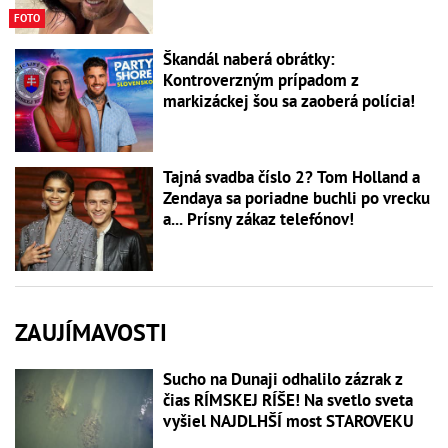
FOTO
Škandál naberá obrátky:
Kontroverzným prípadom z
markizáckej šou sa zaoberá polícia!
Tajná svadba číslo 2? Tom Holland a
Zendaya sa poriadne buchli po vrecku
a... Prísny zákaz telefónov!
ZAUJÍMAVOSTI
Sucho na Dunaji odhalilo zázrak z
čias RÍMSKEJ RÍŠE! Na svetlo sveta
vyšiel NAJDLHŠÍ most STAROVEKU