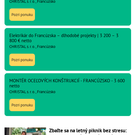
CHRISTAL s. r. o., Francúzsko
Pozri ponuku
Elektrikár do Francúzska – dlhodobé projekty | 3 200 – 3
800 € netto
CHRISTAL s. r. o., Francúzsko
Pozri ponuku
MONTÉR OCEĽOVÝCH KONŠTRUKCIÍ - FRANCÚZSKO - 3 600
netto
CHRISTAL s. r. o., Francúzsko
Pozri ponuku
Zbaľte sa na letný piknik bez stresu: