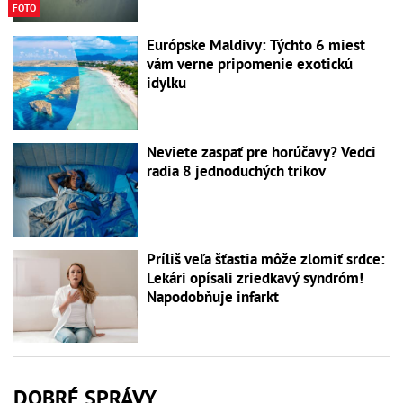
FOTO
Európske Maldivy: Týchto 6 miest
vám verne pripomenie exotickú
idylku
Neviete zaspať pre horúčavy? Vedci
radia 8 jednoduchých trikov
Príliš veľa šťastia môže zlomiť srdce:
Lekári opísali zriedkavý syndróm!
Napodobňuje infarkt
DOBRÉ SPRÁVY