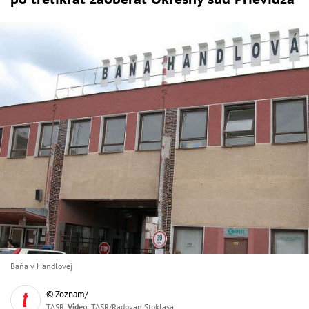
Baňa v Handlovej
© Zoznam/
TASR,
Video
: TASR/Radovan Stoklasa