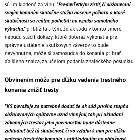
sú im kladené za vinu.
"Predovšetkým zistiť, či obžalovaní
svojím konaním skutočne sťažili hasenie požiaru a ktoré
skutočnosti sa reálne podieľali na vzniku samotného
výbuchu,"
priblížila s tým, že ak súdu v tomto smere
nebudú stačiť dôkazy, ktoré doteraz vykonal a pre
správne ustálenie skutkových záverov to bude
nevyhnutné, môže si samosudca do konania pribrať
ďalšieho znalca, za účelom podania znaleckého posudku.
Obvinením môžu pre dĺžku vedenia trestného
konania znížiť tresty
"KS považuje za potrebné dodať, že ak súd prvého stupňa
obžalovaných opätovne uzná vinnými, tak pri ukladaní
zákonných trestov jeho povinnosťou bude dôsledne
zohľadniť tiež tú skutočnosť, či vo vzťahu k nim pre dĺžku
vedenia trestného konania s prihliadnutím na obťažnosť