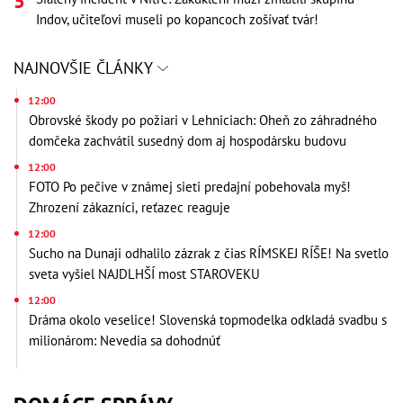
Indov, učiteľovi museli po kopancoch zošívať tvár!
NAJNOVŠIE ČLÁNKY
12:00
Obrovské škody po požiari v Lehniciach: Oheň zo záhradného
domčeka zachvátil susedný dom aj hospodársku budovu
12:00
FOTO Po pečive v známej sieti predajní pobehovala myš!
Zhrození zákazníci, reťazec reaguje
12:00
Sucho na Dunaji odhalilo zázrak z čias RÍMSKEJ RÍŠE! Na svetlo
sveta vyšiel NAJDLHŠÍ most STAROVEKU
12:00
Dráma okolo veselice! Slovenská topmodelka odkladá svadbu s
milionárom: Nevedia sa dohodnúť