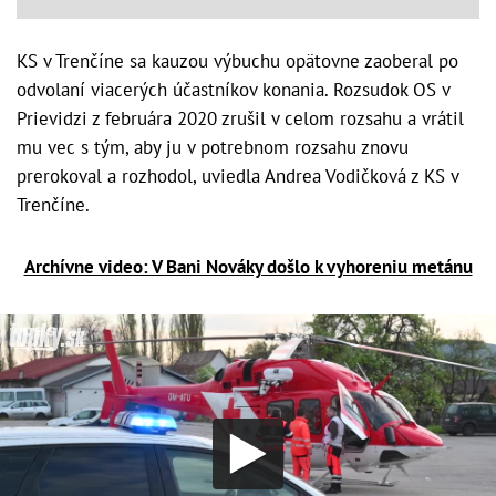
KS v Trenčíne sa kauzou výbuchu opätovne zaoberal po
odvolaní viacerých účastníkov konania. Rozsudok OS v
Prievidzi z februára 2020 zrušil v celom rozsahu a vrátil
mu vec s tým, aby ju v potrebnom rozsahu znovu
prerokoval a rozhodol, uviedla Andrea Vodičková z KS v
Trenčíne.
Archívne video: V Bani Nováky došlo k vyhoreniu metánu