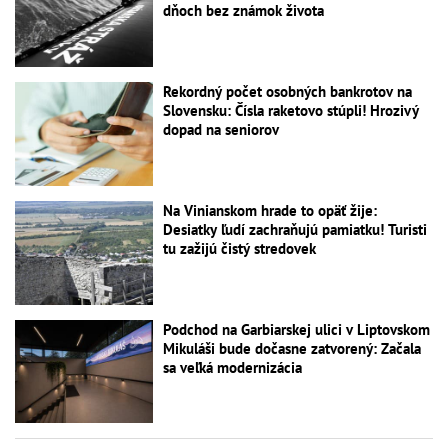
dňoch bez známok života
Rekordný počet osobných bankrotov na
Slovensku: Čísla raketovo stúpli! Hrozivý
dopad na seniorov
Na Vinianskom hrade to opäť žije:
Desiatky ľudí zachraňujú pamiatku! Turisti
tu zažijú čistý stredovek
Podchod na Garbiarskej ulici v Liptovskom
Mikuláši bude dočasne zatvorený: Začala
sa veľká modernizácia