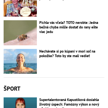
Pichla vás včela? TOTO nerobte: Jedna
bežná chyba môže dostať do rany ešte
viac jedu
Nechávate si po kúpaní v mori soľ na
pokožke? Toto by ste mali vedieť
ŠPORT
Supertalentovaná Kapustíková dosiahla
životný úspech: Famózny výkon a nový