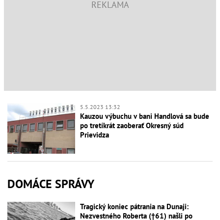
5.5.2023 13:32
Kauzou výbuchu v bani Handlová sa bude
po tretíkrát zaoberať Okresný súd
Prievidza
DOMÁCE SPRÁVY
Tragický koniec pátrania na Dunaji:
Nezvestného Roberta (†61) našli po