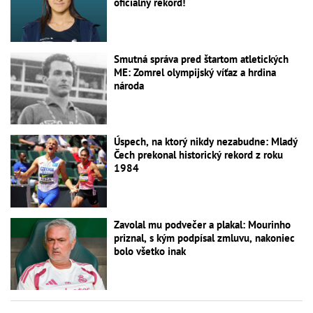
oficiálny rekord!
Smutná správa pred štartom atletických
ME: Zomrel olympijský víťaz a hrdina
národa
Úspech, na ktorý nikdy nezabudne: Mladý
Čech prekonal historický rekord z roku
1984
Zavolal mu podvečer a plakal: Mourinho
priznal, s kým podpísal zmluvu, nakoniec
bolo všetko inak