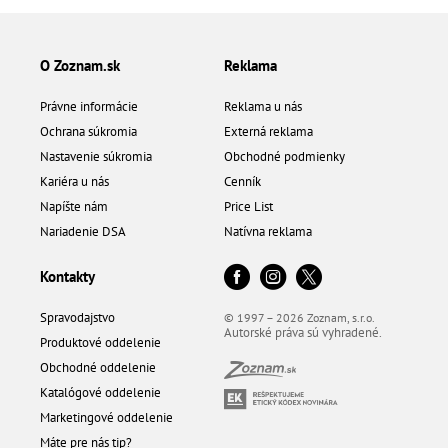
O Zoznam.sk
Reklama
Právne informácie
Reklama u nás
Ochrana súkromia
Externá reklama
Nastavenie súkromia
Obchodné podmienky
Kariéra u nás
Cenník
Napíšte nám
Price List
Nariadenie DSA
Natívna reklama
Kontakty
Spravodajstvo
© 1997 – 2026 Zoznam, s.r.o.
Autorské práva sú vyhradené.
Produktové oddelenie
Obchodné oddelenie
Katalógové oddelenie
Marketingové oddelenie
Máte pre nás tip?