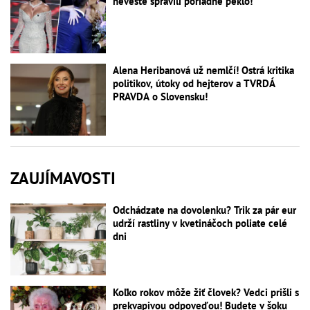
neveste spravili poriadne peklo!
Alena Heribanová už nemlčí! Ostrá kritika
politikov, útoky od hejterov a TVRDÁ
PRAVDA o Slovensku!
ZAUJÍMAVOSTI
Odchádzate na dovolenku? Trik za pár eur
udrží rastliny v kvetináčoch poliate celé
dni
Koľko rokov môže žiť človek? Vedci prišli s
prekvapivou odpoveďou! Budete v šoku