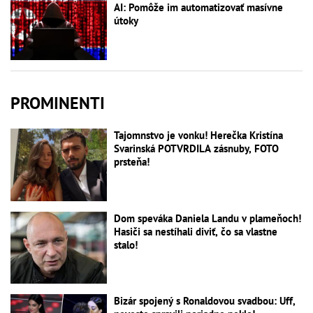
AI: Pomôže im automatizovať masívne
útoky
PROMINENTI
Tajomnstvo je vonku! Herečka Kristína
Svarinská POTVRDILA zásnuby, FOTO
prsteňa!
Dom speváka Daniela Landu v plameňoch!
Hasiči sa nestíhali diviť, čo sa vlastne
stalo!
Bizár spojený s Ronaldovou svadbou: Uff,