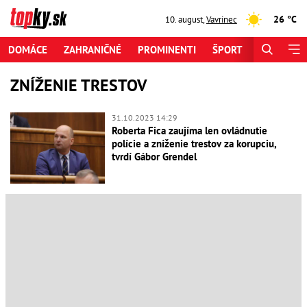
26 °C
10. august
,
Vavrinec
DOMÁCE
ZAHRANIČNÉ
PROMINENTI
ŠPORT
ZAUJÍMAV
ZNÍŽENIE TRESTOV
31.10.2023 14:29
Roberta Fica zaujíma len ovládnutie
polície a zníženie trestov za korupciu,
tvrdí Gábor Grendel