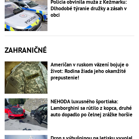
Polícia obvinila muža z Kežmarku:
Dlhodobé týranie družky a zásah v
obci
ZAHRANIČNÉ
Američan v ruskom väzení bojuje o
život: Rodina žiada jeho okamžité
prepustenie!
NEHODA luxusného športiaka:
Lamborghini sa rútilo z kopca, druhé
auto dopadlo po čelnej zrážke horšie
Dron s výbušninou na letisku vyvolal