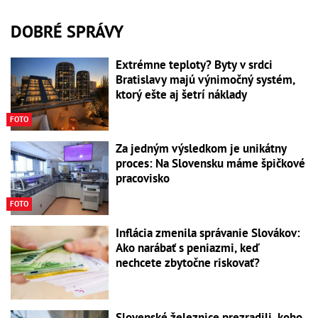
DOBRÉ SPRÁVY
Extrémne teploty? Byty v srdci
Bratislavy majú výnimočný systém,
ktorý ešte aj šetrí náklady
FOTO
Za jedným výsledkom je unikátny
proces: Na Slovensku máme špičkové
pracovisko
FOTO
Inflácia zmenila správanie Slovákov:
Ako narábať s peniazmi, keď
nechcete zbytočne riskovať?
Slovenské železnice prezradili, koho