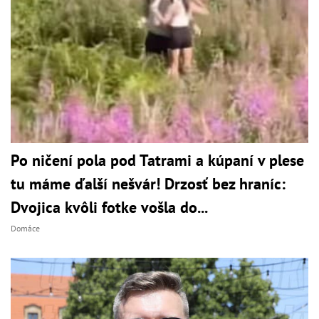
Po ničení pola pod Tatrami a kúpaní v plese
tu máme ďalší nešvár! Drzosť bez hraníc:
Dvojica kvôli fotke vošla do...
Domáce