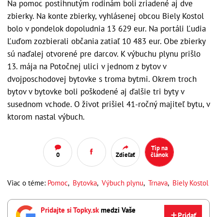
Na pomoc postihnutým rodinám boli zriadené aj dve
zbierky. Na konte zbierky, vyhlásenej obcou Biely Kostol
bolo v pondelok dopoludnia 13 629 eur. Na portáli Ľudia
Ľuďom zozbierali občania zatiaľ 10 483 eur. Obe zbierky
sú naďalej otvorené pre darcov. K výbuchu plynu prišlo
13. mája na Potočnej ulici v jednom z bytov v
dvojposchodovej bytovke s troma bytmi. Okrem troch
bytov v bytovke boli poškodené aj ďalšie tri byty v
susednom vchode. O život prišiel 41-ročný majiteľ bytu, v
ktorom nastal výbuch.
Tip na
0
Zdieľať
článok
Viac o téme:
Pomoc
,
Bytovka
,
Výbuch plynu
,
Trnava
,
Biely Kostol
Pridajte si Topky.sk
medzi Vaše
Pridať