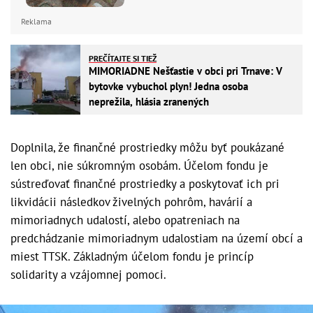
Reklama
PREČÍTAJTE SI TIEŽ
MIMORIADNE Nešťastie v obci pri Trnave: V
bytovke vybuchol plyn! Jedna osoba
neprežila, hlásia zranených
Doplnila, že finančné prostriedky môžu byť poukázané
len obci, nie súkromným osobám. Účelom fondu je
sústreďovať finančné prostriedky a poskytovať ich pri
likvidácii následkov živelných pohrôm, havárií a
mimoriadnych udalostí, alebo opatreniach na
predchádzanie mimoriadnym udalostiam na území obcí a
miest TTSK. Základným účelom fondu je princíp
solidarity a vzájomnej pomoci.