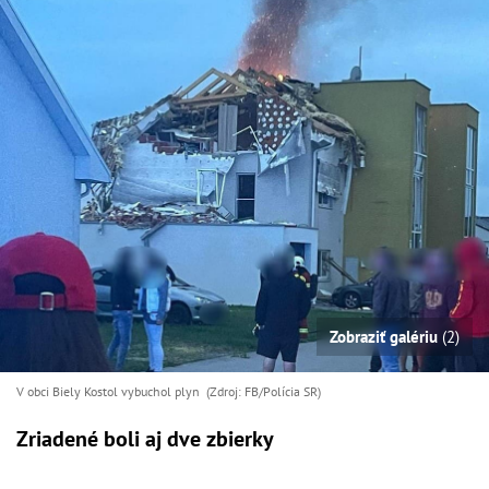
Zobraziť galériu
(2)
V obci Biely Kostol vybuchol plyn (Zdroj: FB/Polícia SR)
Zriadené boli aj dve zbierky