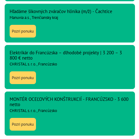
Hľadáme šikovných zváračov hliníka (m/ž) - Čachtice
Manuvia a.s., Trenčiansky kraj
Pozri ponuku
Elektrikár do Francúzska – dlhodobé projekty | 3 200 – 3
800 € netto
CHRISTAL s. r. o., Francúzsko
Pozri ponuku
MONTÉR OCEĽOVÝCH KONŠTRUKCIÍ - FRANCÚZSKO - 3 600
netto
CHRISTAL s. r. o., Francúzsko
Pozri ponuku