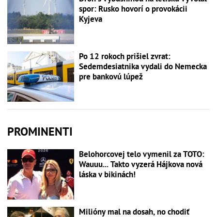
spor: Rusko hovorí o provokácii
Kyjeva
Po 12 rokoch prišiel zvrat:
Sedemdesiatnika vydali do Nemecka
pre bankovú lúpež
PROMINENTI
Belohorcovej telo vymenil za TOTO:
Wauuu... Takto vyzerá Hájkova nová
láska v bikinách!
Milióny mal na dosah, no chodiť