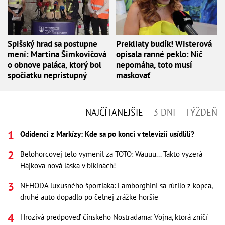
Spišský hrad sa postupne
Prekliaty budík! Wisterová
mení: Martina Šimkovičová
opísala ranné peklo: Nič
o obnove paláca, ktorý bol
nepomáha, toto musí
spočiatku neprístupný
maskovať
NAJČÍTANEJŠIE
3 DNI
TÝŽDEŇ
Odídenci z Markízy: Kde sa po konci v televízii usídlili?
Belohorcovej telo vymenil za TOTO: Wauuu... Takto vyzerá
Hájkova nová láska v bikinách!
NEHODA luxusného športiaka: Lamborghini sa rútilo z kopca,
druhé auto dopadlo po čelnej zrážke horšie
Hrozivá predpoveď čínskeho Nostradama: Vojna, ktorá zničí