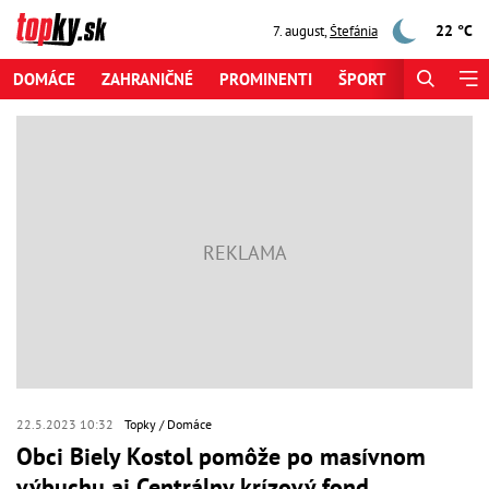
22 °C
7. august
,
Štefánia
DOMÁCE
ZAHRANIČNÉ
PROMINENTI
ŠPORT
ZAUJÍMAV
22.5.2023 10:32
Topky
Domáce
Obci Biely Kostol pomôže po masívnom
výbuchu aj Centrálny krízový fond