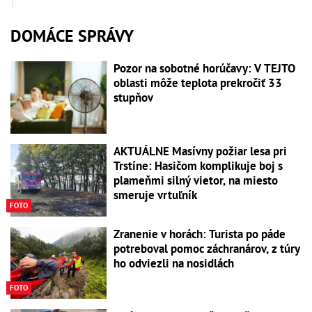
DOMÁCE SPRÁVY
Pozor na sobotné horúčavy: V TEJTO
oblasti môže teplota prekročiť 33
stupňov
AKTUÁLNE Masívny požiar lesa pri
Trstíne: Hasičom komplikuje boj s
plameňmi silný vietor, na miesto
smeruje vrtuľník
FOTO
Zranenie v horách: Turista po páde
potreboval pomoc záchranárov, z túry
ho odviezli na nosidlách
FOTO