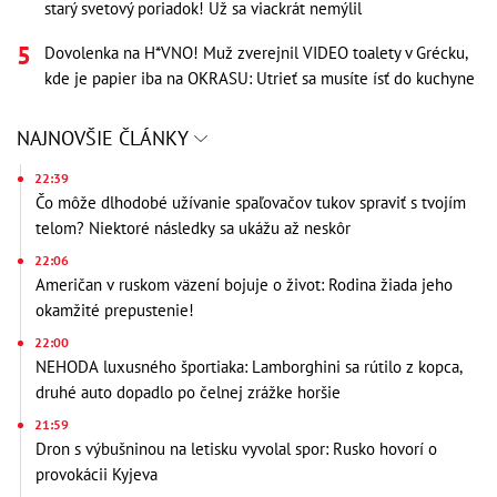
starý svetový poriadok! Už sa viackrát nemýlil
Dovolenka na H*VNO! Muž zverejnil VIDEO toalety v Grécku,
kde je papier iba na OKRASU: Utrieť sa musíte ísť do kuchyne
NAJNOVŠIE ČLÁNKY
22:39
Čo môže dlhodobé užívanie spaľovačov tukov spraviť s tvojím
telom? Niektoré následky sa ukážu až neskôr
22:06
Američan v ruskom väzení bojuje o život: Rodina žiada jeho
okamžité prepustenie!
22:00
NEHODA luxusného športiaka: Lamborghini sa rútilo z kopca,
druhé auto dopadlo po čelnej zrážke horšie
21:59
Dron s výbušninou na letisku vyvolal spor: Rusko hovorí o
provokácii Kyjeva