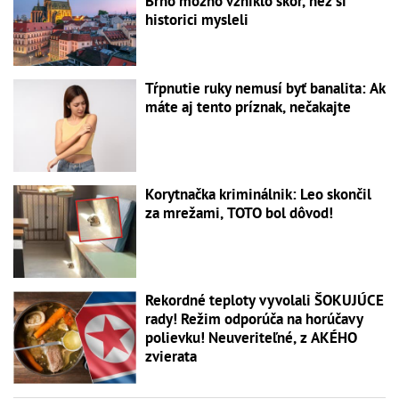
Brno možno vzniklo skôr, než si
historici mysleli
Tŕpnutie ruky nemusí byť banalita: Ak
máte aj tento príznak, nečakajte
Korytnačka kriminálnik: Leo skončil
za mrežami, TOTO bol dôvod!
Rekordné teploty vyvolali ŠOKUJÚCE
rady! Režim odporúča na horúčavy
polievku! Neuveriteľné, z AKÉHO
zvierata