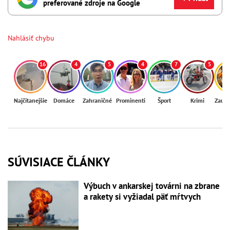
preferované zdroje na Google
Nahlásiť chybu
16
4
5
4
7
5
Najčítanejšie
Domáce
Zahraničné
Prominenti
Šport
Krimi
Zaují
SÚVISIACE ČLÁNKY
Výbuch v ankarskej továrni na zbrane
a rakety si vyžiadal päť mŕtvych