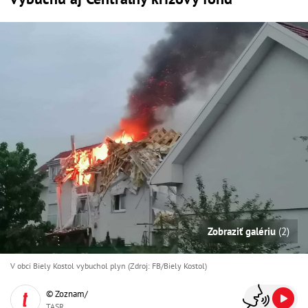
Zobraziť galériu
(2)
V obci Biely Kostol vybuchol plyn (Zdroj: FB/Biely Kostol)
© Zoznam/
TASR