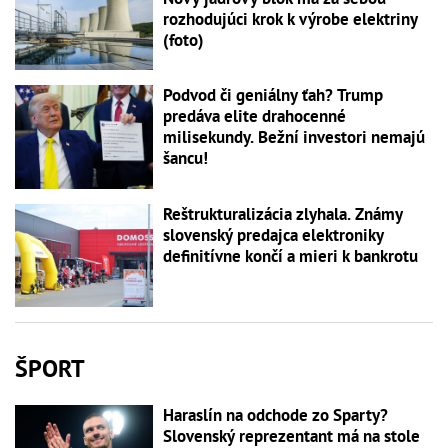
rozhodujúci krok k výrobe elektriny
(foto)
Podvod či geniálny ťah? Trump
predáva elite drahocenné
milisekundy. Bežní investori nemajú
šancu!
Reštrukturalizácia zlyhala. Známy
slovenský predajca elektroniky
definitívne končí a mieri k bankrotu
ŠPORT
Haraslín na odchode zo Sparty?
Slovenský reprezentant má na stole