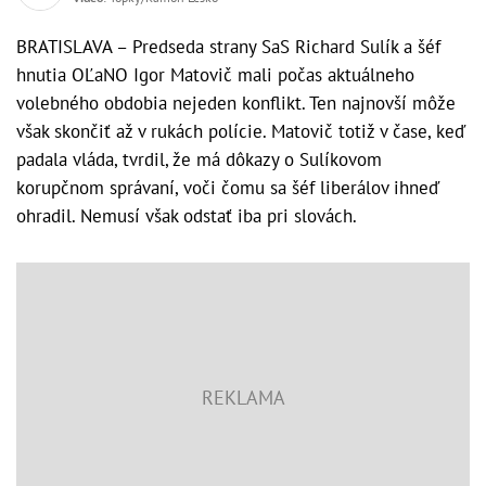
BRATISLAVA – Predseda strany SaS Richard Sulík a šéf
hnutia OĽaNO Igor Matovič mali počas aktuálneho
volebného obdobia nejeden konflikt. Ten najnovší môže
však skončiť až v rukách polície. Matovič totiž v čase, keď
padala vláda, tvrdil, že má dôkazy o Sulíkovom
korupčnom správaní, voči čomu sa šéf liberálov ihneď
ohradil. Nemusí však odstať iba pri slovách.