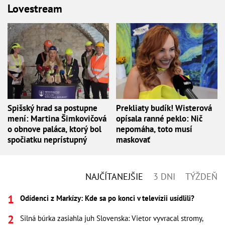
Lovestream
Spišský hrad sa postupne
Prekliaty budík! Wisterová
mení: Martina Šimkovičová
opísala ranné peklo: Nič
o obnove paláca, ktorý bol
nepomáha, toto musí
spočiatku neprístupný
maskovať
NAJČÍTANEJŠIE
3 DNI
TÝŽDEŇ
Odídenci z Markízy: Kde sa po konci v televízii usídlili?
Silná búrka zasiahla juh Slovenska: Vietor vyvracal stromy,