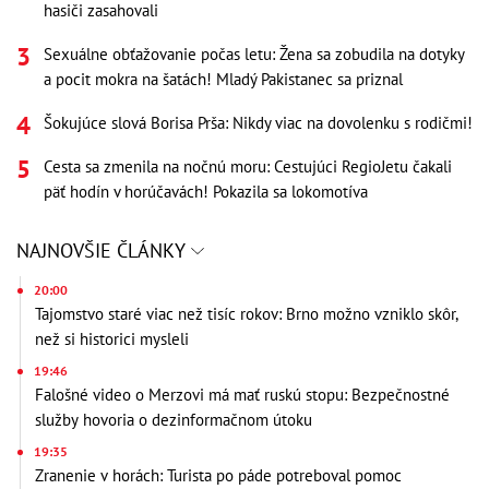
hasiči zasahovali
Sexuálne obťažovanie počas letu: Žena sa zobudila na dotyky
a pocit mokra na šatách! Mladý Pakistanec sa priznal
Šokujúce slová Borisa Prša: Nikdy viac na dovolenku s rodičmi!
Cesta sa zmenila na nočnú moru: Cestujúci RegioJetu čakali
päť hodín v horúčavách! Pokazila sa lokomotíva
NAJNOVŠIE ČLÁNKY
20:00
Tajomstvo staré viac než tisíc rokov: Brno možno vzniklo skôr,
než si historici mysleli
19:46
Falošné video o Merzovi má mať ruskú stopu: Bezpečnostné
služby hovoria o dezinformačnom útoku
19:35
Zranenie v horách: Turista po páde potreboval pomoc