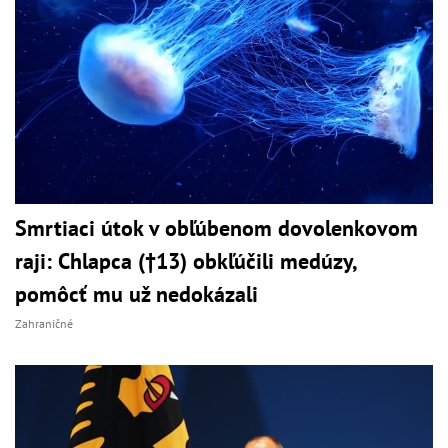
Smrtiaci útok v obľúbenom dovolenkovom
raji: Chlapca (†13) obkľúčili medúzy,
pomôcť mu už nedokázali
Zahraničné