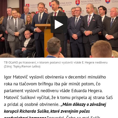
TB OĽaNO po hlasovaní, v ktorom poslanci vyslovili vláde E. Hegera nedôveru
(Zdroj: Topky/Ramon Leško)
Igor Matovič vyslovil obvinenia v decembri minulého
roka na tlačovom brífingu iba pár minút potom, čo
parlament vyslovil nedôveru vláde Eduarda Hegera.
Matovič Sulíkovi vyčítal, že k tomu prispela aj strana SaS
a pridal aj osobné obvinenie.
„Mám dôkazy o závažnej
korupcii Richarda Sulíka, ktoré zverejním počas
predvolebnej kampane,”
povedal. Čoho sa mal Sulík