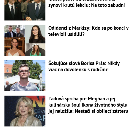
synovi krutú lekciu: Na toto zabudni
Odídenci z Markízy: Kde sa po konci v
televízii usídlili?
Šokujúce slová Borisa Prša: Nikdy
viac na dovolenku s rodičmi!
Ľadová sprcha pre Meghan a jej
kulinársku šou! Ikona životného štýlu
jej naložila: Nestačí si obliecť zásteru