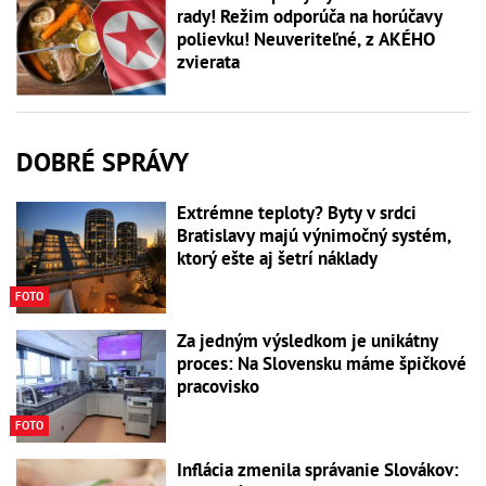
rady! Režim odporúča na horúčavy
polievku! Neuveriteľné, z AKÉHO
zvierata
DOBRÉ SPRÁVY
Extrémne teploty? Byty v srdci
Bratislavy majú výnimočný systém,
ktorý ešte aj šetrí náklady
FOTO
Za jedným výsledkom je unikátny
proces: Na Slovensku máme špičkové
pracovisko
FOTO
Inflácia zmenila správanie Slovákov: