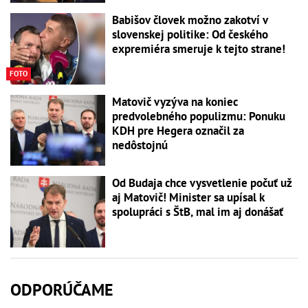
Babišov človek možno zakotví v
slovenskej politike: Od českého
expremiéra smeruje k tejto strane!
FOTO
Matovič vyzýva na koniec
predvolebného populizmu: Ponuku
KDH pre Hegera označil za
nedôstojnú
Od Budaja chce vysvetlenie počuť už
aj Matovič! Minister sa upísal k
spolupráci s ŠtB, mal im aj donášať
ODPORÚČAME