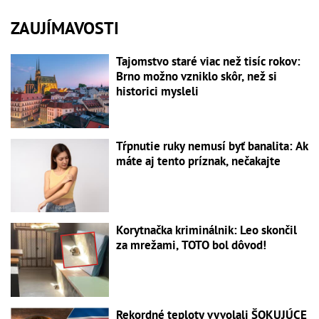
ZAUJÍMAVOSTI
Tajomstvo staré viac než tisíc rokov:
Brno možno vzniklo skôr, než si
historici mysleli
Tŕpnutie ruky nemusí byť banalita: Ak
máte aj tento príznak, nečakajte
Korytnačka kriminálnik: Leo skončil
za mrežami, TOTO bol dôvod!
Rekordné teploty vyvolali ŠOKUJÚCE