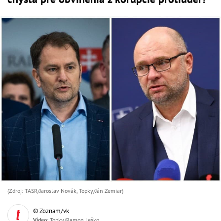
(Zdroj: TASR/Jaroslav Novák, Topky/Ján Zemiar)
© Zoznam/vk
Video
: Topky/Ramon Leško