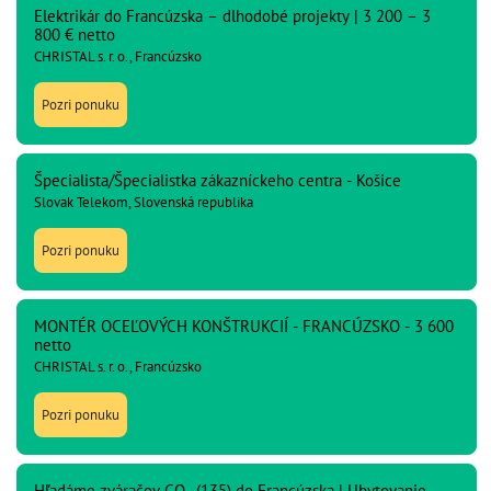
Elektrikár do Francúzska – dlhodobé projekty | 3 200 – 3
800 € netto
CHRISTAL s. r. o., Francúzsko
Pozri ponuku
Špecialista/Špecialistka zákazníckeho centra - Košice
Slovak Telekom, Slovenská republika
Pozri ponuku
MONTÉR OCEĽOVÝCH KONŠTRUKCIÍ - FRANCÚZSKO - 3 600
netto
CHRISTAL s. r. o., Francúzsko
Pozri ponuku
Hľadáme zváračov CO₂ (135) do Francúzska | Ubytovanie