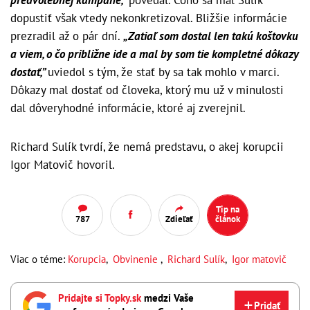
dopustiť však vtedy nekonkretizoval. Bližšie informácie
prezradil až o pár dní.
„Zatiaľ som dostal len takú koštovku
a viem, o čo približne ide a mal by som tie kompletné dôkazy
dostať,”
uviedol s tým, že stať by sa tak mohlo v marci.
Dôkazy mal dostať od človeka, ktorý mu už v minulosti
dal dôveryhodné informácie, ktoré aj zverejnil.
Richard Sulík tvrdí, že nemá predstavu, o akej korupcii
Igor Matovič hovoril.
Tip na
787
Zdieľať
článok
Viac o téme:
Korupcia
,
Obvinenie
,
Richard Sulík
,
Igor matovič
Pridajte si Topky.sk
medzi Vaše
Pridať