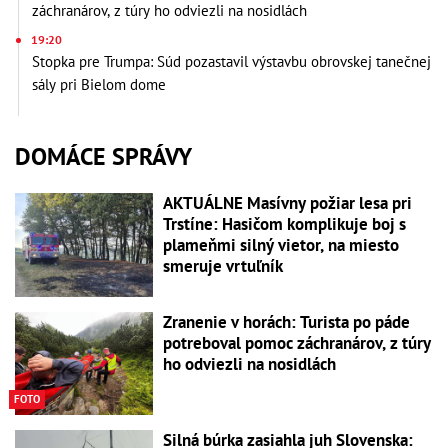
záchranárov, z túry ho odviezli na nosidlách
19:20
Stopka pre Trumpa: Súd pozastavil výstavbu obrovskej tanečnej
sály pri Bielom dome
DOMÁCE SPRÁVY
AKTUÁLNE Masívny požiar lesa pri
Trstíne: Hasičom komplikuje boj s
plameňmi silný vietor, na miesto
smeruje vrtuľník
Zranenie v horách: Turista po páde
potreboval pomoc záchranárov, z túry
ho odviezli na nosidlách
FOTO
Silná búrka zasiahla juh Slovenska: