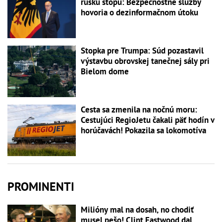
ruskú stopu: Bezpečnostné služby
hovoria o dezinformačnom útoku
Stopka pre Trumpa: Súd pozastavil
výstavbu obrovskej tanečnej sály pri
Bielom dome
Cesta sa zmenila na nočnú moru:
Cestujúci RegioJetu čakali päť hodín v
horúčavách! Pokazila sa lokomotíva
PROMINENTI
Milióny mal na dosah, no chodiť
musel pešo! Clint Eastwood dal