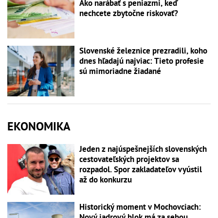
Ako narábať s peniazmi, keď
nechcete zbytočne riskovať?
Slovenské železnice prezradili, koho
dnes hľadajú najviac: Tieto profesie
sú mimoriadne žiadané
EKONOMIKA
Jeden z najúspešnejších slovenských
cestovateľských projektov sa
rozpadol. Spor zakladateľov vyústil
až do konkurzu
Historický moment v Mochovciach:
Nový jadrový blok má za sebou