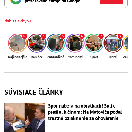
preferované zdroje na Google
Nahlásiť chybu
16
3
6
6
7
2
Najčítanejšie
Domáce
Zahraničné
Prominenti
Šport
Krimi
Zaují
SÚVISIACE ČLÁNKY
Spor naberá na obrátkach! Sulík
prešiel k činom: Na Matoviča podal
trestné oznámenie za ohováranie