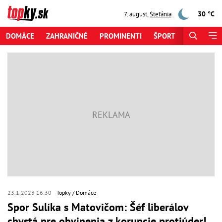
30 °C
7. august
,
Štefánia
DOMÁCE
ZAHRANIČNÉ
PROMINENTI
ŠPORT
ZAUJÍMAV
23.1.2023 16:30
Topky
Domáce
Spor Sulíka s Matovičom: Šéf liberálov
chystá pre obvinenia z korupcie protiúder!