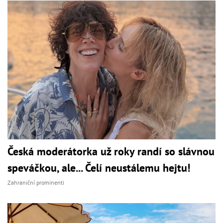
Česká moderátorka už roky randí so slávnou
speváčkou, ale... Čelí neustálemu hejtu!
Zahraniční prominenti