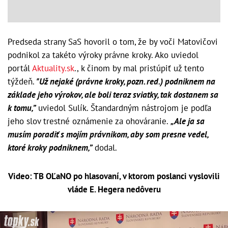
Predseda strany SaS hovoril o tom, že by voči Matovičovi
podnikol za takéto výroky právne kroky. Ako uviedol
portál
Aktuality.sk
., k činom by mal pristúpiť už tento
týždeň.
"Už nejaké (právne kroky, pozn. red.) podniknem na
základe jeho výrokov, ale boli teraz sviatky, tak dostanem sa
k tomu,”
uviedol Sulík. Štandardným nástrojom je podľa
jeho slov trestné oznámenie za ohováranie.
„Ale ja sa
musím poradiť s mojím právnikom, aby som presne vedel,
ktoré kroky podniknem,”
dodal.
Video: TB OĽaNO po hlasovaní, v ktorom poslanci vyslovili
vláde E. Hegera nedôveru