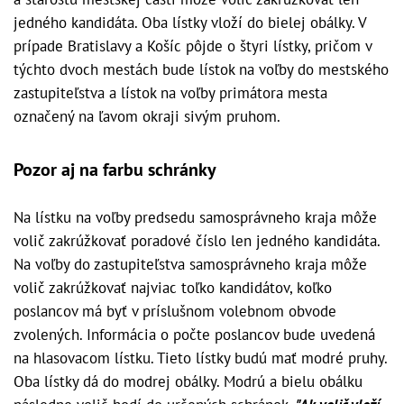
jedného kandidáta. Oba lístky vloží do bielej obálky. V
prípade Bratislavy a Košíc pôjde o štyri lístky, pričom v
týchto dvoch mestách bude lístok na voľby do mestského
zastupiteľstva a lístok na voľby primátora mesta
označený na ľavom okraji sivým pruhom.
Pozor aj na farbu schránky
Na lístku na voľby predsedu samosprávneho kraja môže
volič zakrúžkovať poradové číslo len jedného kandidáta.
Na voľby do zastupiteľstva samosprávneho kraja môže
volič zakrúžkovať najviac toľko kandidátov, koľko
poslancov má byť v príslušnom volebnom obvode
zvolených. Informácia o počte poslancov bude uvedená
na hlasovacom lístku. Tieto lístky budú mať modré pruhy.
Oba lístky dá do modrej obálky. Modrú a bielu obálku