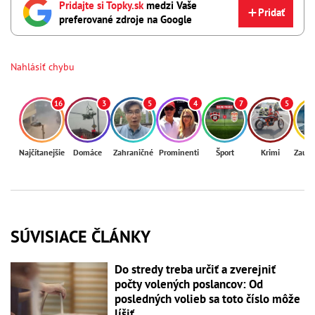
Pridajte si Topky.sk
medzi Vaše
Pridať
preferované zdroje na Google
Nahlásiť chybu
16
3
5
4
7
5
Najčítanejšie
Domáce
Zahraničné
Prominenti
Šport
Krimi
Zaují
SÚVISIACE ČLÁNKY
Do stredy treba určiť a zverejniť
počty volených poslancov: Od
posledných volieb sa toto číslo môže
líšiť