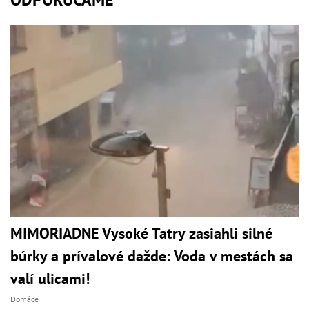
MIMORIADNE Vysoké Tatry zasiahli silné
búrky a prívalové dažde: Voda v mestách sa
valí ulicami!
Domáce