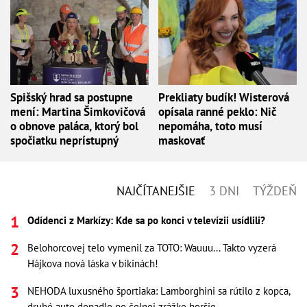
Spišský hrad sa postupne
Prekliaty budík! Wisterová
mení: Martina Šimkovičová
opísala ranné peklo: Nič
o obnove paláca, ktorý bol
nepomáha, toto musí
spočiatku neprístupný
maskovať
NAJČÍTANEJŠIE
3 DNI
TÝŽDEŇ
Odídenci z Markízy: Kde sa po konci v televízii usídlili?
Belohorcovej telo vymenil za TOTO: Wauuu... Takto vyzerá
Hájkova nová láska v bikinách!
NEHODA luxusného športiaka: Lamborghini sa rútilo z kopca,
druhé auto dopadlo po čelnej zrážke horšie