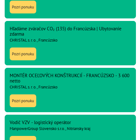
Pozri ponuku
Hľadáme zváračov CO₂ (135) do Francúzska | Ubytovanie
zdarma
CHRISTAL s. r. o., Francúzsko
Pozri ponuku
MONTÉR OCEĽOVÝCH KONŠTRUKCIÍ - FRANCÚZSKO - 3 600
netto
CHRISTAL s. r. o., Francúzsko
Pozri ponuku
Vodič VZV - logistický operátor
ManpowerGroup Slovensko s.r.o., Nitriansky kraj