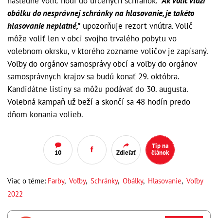
následne volič hodí do určených schránok.
"Ak volič vloží
obálku do nesprávnej schránky na hlasovanie, je takéto
hlasovanie neplatné,"
upozorňuje rezort vnútra. Volič
môže voliť len v obci svojho trvalého pobytu vo
volebnom okrsku, v ktorého zozname voličov je zapísaný.
Voľby do orgánov samosprávy obcí a voľby do orgánov
samosprávnych krajov sa budú konať 29. októbra.
Kandidátne listiny sa môžu podávať do 30. augusta.
Volebná kampaň už beží a skončí sa 48 hodín predo
dňom konania volieb.
Tip na
10
Zdieľať
článok
Viac o téme:
Farby
,
Voľby
,
Schránky
,
Obálky
,
Hlasovanie
,
Voľby
2022