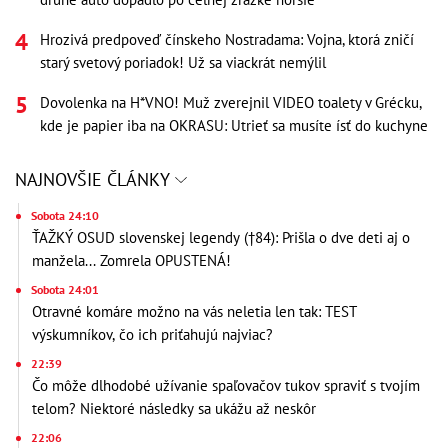
Hrozivá predpoveď čínskeho Nostradama: Vojna, ktorá zničí
starý svetový poriadok! Už sa viackrát nemýlil
Dovolenka na H*VNO! Muž zverejnil VIDEO toalety v Grécku,
kde je papier iba na OKRASU: Utrieť sa musíte ísť do kuchyne
NAJNOVŠIE ČLÁNKY
Sobota 24:10
ŤAŽKÝ OSUD slovenskej legendy (†84): Prišla o dve deti aj o
manžela... Zomrela OPUSTENÁ!
Sobota 24:01
Otravné komáre možno na vás neletia len tak: TEST
výskumníkov, čo ich priťahujú najviac?
22:39
Čo môže dlhodobé užívanie spaľovačov tukov spraviť s tvojím
telom? Niektoré následky sa ukážu až neskôr
22:06