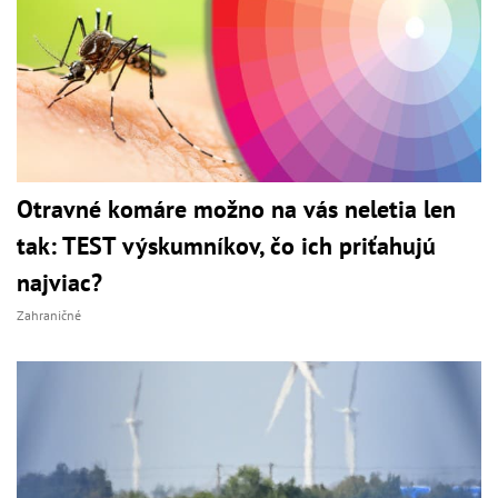
Otravné komáre možno na vás neletia len
tak: TEST výskumníkov, čo ich priťahujú
najviac?
Zahraničné