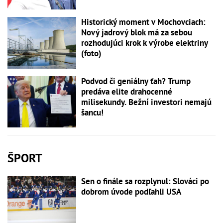
Historický moment v Mochovciach:
Nový jadrový blok má za sebou
rozhodujúci krok k výrobe elektriny
(foto)
Podvod či geniálny ťah? Trump
predáva elite drahocenné
milisekundy. Bežní investori nemajú
šancu!
ŠPORT
Sen o finále sa rozplynul: Slováci po
dobrom úvode podľahli USA