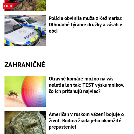
FOTO
Polícia obvinila muža z Kežmarku:
Dlhodobé týranie družky a zásah v
obci
ZAHRANIČNÉ
Otravné komáre možno na vás
neletia len tak: TEST výskumníkov,
čo ich priťahujú najviac?
Američan v ruskom väzení bojuje o
život: Rodina žiada jeho okamžité
prepustenie!