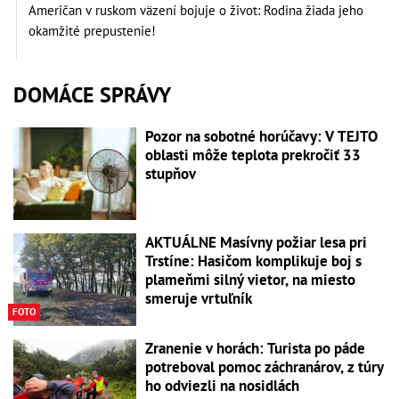
Američan v ruskom väzení bojuje o život: Rodina žiada jeho
okamžité prepustenie!
DOMÁCE SPRÁVY
Pozor na sobotné horúčavy: V TEJTO
oblasti môže teplota prekročiť 33
stupňov
AKTUÁLNE Masívny požiar lesa pri
Trstíne: Hasičom komplikuje boj s
plameňmi silný vietor, na miesto
smeruje vrtuľník
FOTO
Zranenie v horách: Turista po páde
potreboval pomoc záchranárov, z túry
ho odviezli na nosidlách