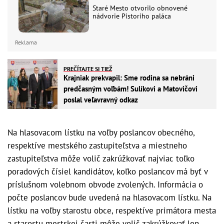
Staré Mesto otvorilo obnovené
nádvorie Pistoriho paláca
Reklama
PREČÍTAJTE SI TIEŽ
Krajniak prekvapil: Sme rodina sa nebráni
predčasným voľbám! Sulíkovi a Matovičovi
poslal veľavravný odkaz
Na hlasovacom lístku na voľby poslancov obecného,
respektíve mestského zastupiteľstva a miestneho
zastupiteľstva môže volič zakrúžkovať najviac toľko
poradových čísiel kandidátov, koľko poslancov má byť v
príslušnom volebnom obvode zvolených. Informácia o
počte poslancov bude uvedená na hlasovacom lístku. Na
lístku na voľby starostu obce, respektíve primátora mesta
a starostu mestskej časti môže volič zakrúžkovať len