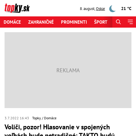
21 °C
8. august
,
Oskar
DOMÁCE
ZAHRANIČNÉ
PROMINENTI
ŠPORT
ZAUJÍMAV
3.7.2022 16:43
Topky
Domáce
Voliči, pozor! Hlasovanie v spojených
voľbách bude netradičné: TAKTO budú