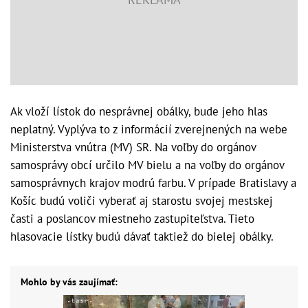
Ak vloží lístok do nesprávnej obálky, bude jeho hlas
neplatný. Vyplýva to z informácií zverejnených na webe
Ministerstva vnútra (MV) SR. Na voľby do orgánov
samosprávy obcí určilo MV bielu a na voľby do orgánov
samosprávnych krajov modrú farbu. V prípade Bratislavy a
Košíc budú voliči vyberať aj starostu svojej mestskej
časti a poslancov miestneho zastupiteľstva. Tieto
hlasovacie lístky budú dávať taktiež do bielej obálky.
Mohlo by vás zaujímať: