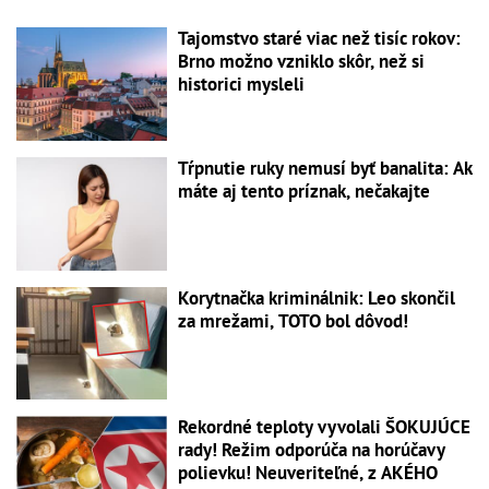
Tajomstvo staré viac než tisíc rokov:
Brno možno vzniklo skôr, než si
historici mysleli
Tŕpnutie ruky nemusí byť banalita: Ak
máte aj tento príznak, nečakajte
Korytnačka kriminálnik: Leo skončil
za mrežami, TOTO bol dôvod!
Rekordné teploty vyvolali ŠOKUJÚCE
rady! Režim odporúča na horúčavy
polievku! Neuveriteľné, z AKÉHO