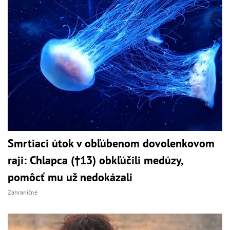
Smrtiaci útok v obľúbenom dovolenkovom
raji: Chlapca (†13) obkľúčili medúzy,
pomôcť mu už nedokázali
Zahraničné