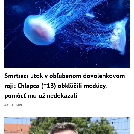
Smrtiaci útok v obľúbenom dovolenkovom
raji: Chlapca (†13) obkľúčili medúzy,
pomôcť mu už nedokázali
Zahraničné