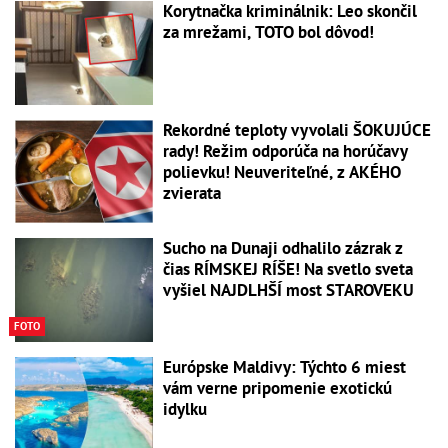
Korytnačka kriminálnik: Leo skončil
za mrežami, TOTO bol dôvod!
Rekordné teploty vyvolali ŠOKUJÚCE
rady! Režim odporúča na horúčavy
polievku! Neuveriteľné, z AKÉHO
zvierata
Sucho na Dunaji odhalilo zázrak z
čias RÍMSKEJ RÍŠE! Na svetlo sveta
vyšiel NAJDLHŠÍ most STAROVEKU
FOTO
Európske Maldivy: Týchto 6 miest
vám verne pripomenie exotickú
idylku