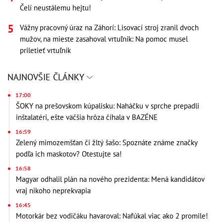
Čelí neustálemu hejtu!
Vážny pracovný úraz na Záhorí: Lisovací stroj zranil dvoch
mužov, na mieste zasahoval vrtuľník: Na pomoc musel
priletieť vrtuľník
NAJNOVŠIE ČLÁNKY
17:00
ŠOKY na prešovskom kúpalisku: Naháčku v sprche prepadli
inštalatéri, ešte väčšia hrôza číhala v BAZÉNE
16:59
Zelený mimozemšťan či žltý šašo: Spoznáte známe značky
podľa ich maskotov? Otestujte sa!
16:58
Magyar odhalil plán na nového prezidenta: Mená kandidátov
vraj nikoho neprekvapia
16:45
Motorkár bez vodičáku havaroval: Nafúkal viac ako 2 promile!