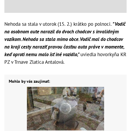
Nehoda sa stala v utorok (15. 2.) krátko po polnoci.
"Vodič
na osobnom aute narazil do dvoch chodcov s invalidným
vozíkom. Nehoda sa stala mimo obce. Vodič mal do chodcov
na kraji cesty naraziť pravou časťou auta práve v momente,
keď oproti nemu malo ísť iné vozidlo,"
uviedla hovorkyňa KR
PZ v Trnave Zlatica Antalová.
Mohlo by vás zaujímať: