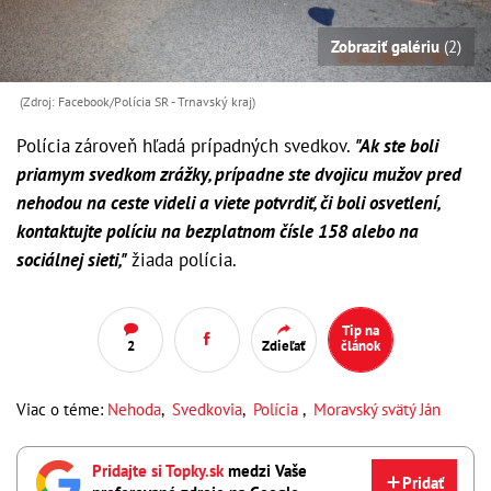
Zobraziť galériu
(2)
(Zdroj: Facebook/Polícia SR - Trnavský kraj)
Polícia zároveň hľadá prípadných svedkov.
"Ak ste boli
priamym svedkom zrážky, prípadne ste dvojicu mužov pred
nehodou na ceste videli a viete potvrdiť, či boli osvetlení,
kontaktujte políciu na bezplatnom čísle 158 alebo na
sociálnej sieti,"
žiada polícia.
Tip na
2
Zdieľať
článok
Viac o téme:
Nehoda
,
Svedkovia
,
Polícia
,
Moravský svätý Ján
Pridajte si Topky.sk
medzi Vaše
Pridať