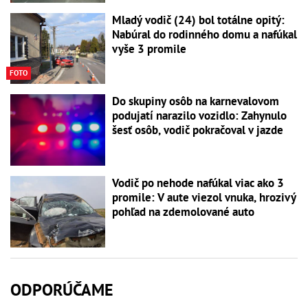
Mladý vodič (24) bol totálne opitý:
Nabúral do rodinného domu a nafúkal
vyše 3 promile
FOTO
Do skupiny osôb na karnevalovom
podujatí narazilo vozidlo: Zahynulo
šesť osôb, vodič pokračoval v jazde
Vodič po nehode nafúkal viac ako 3
promile: V aute viezol vnuka, hrozivý
pohľad na zdemolované auto
ODPORÚČAME