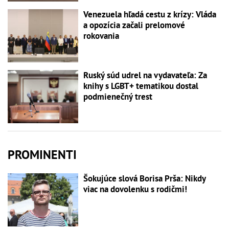
Venezuela hľadá cestu z krízy: Vláda
a opozícia začali prelomové
rokovania
Ruský súd udrel na vydavateľa: Za
knihy s LGBT+ tematikou dostal
podmienečný trest
PROMINENTI
Šokujúce slová Borisa Prša: Nikdy
viac na dovolenku s rodičmi!