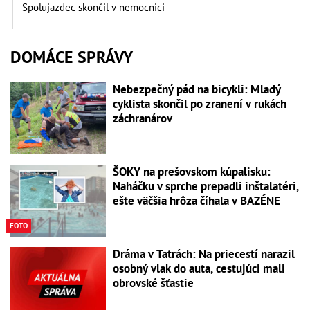
Spolujazdec skončil v nemocnici
DOMÁCE SPRÁVY
Nebezpečný pád na bicykli: Mladý
cyklista skončil po zranení v rukách
záchranárov
ŠOKY na prešovskom kúpalisku:
Naháčku v sprche prepadli inštalatéri,
ešte väčšia hrôza číhala v BAZÉNE
FOTO
Dráma v Tatrách: Na priecestí narazil
osobný vlak do auta, cestujúci mali
obrovské šťastie