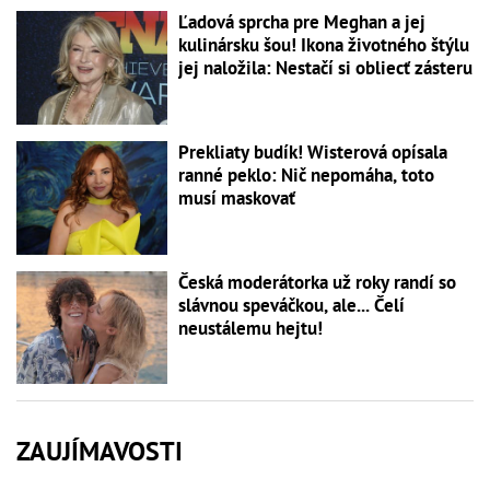
Ľadová sprcha pre Meghan a jej
kulinársku šou! Ikona životného štýlu
jej naložila: Nestačí si obliecť zásteru
Prekliaty budík! Wisterová opísala
ranné peklo: Nič nepomáha, toto
musí maskovať
Česká moderátorka už roky randí so
slávnou speváčkou, ale... Čelí
neustálemu hejtu!
ZAUJÍMAVOSTI