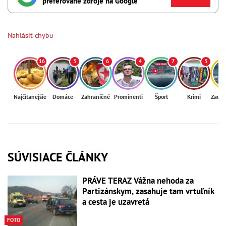
preferované zdroje na Google
Nahlásiť chybu
16
3
6
4
7
3
Najčítanejšie
Domáce
Zahraničné
Prominenti
Šport
Krimi
Zaují
SÚVISIACE ČLÁNKY
PRÁVE TERAZ Vážna nehoda za
Partizánskym, zasahuje tam vrtuľník
a cesta je uzavretá
FOTO