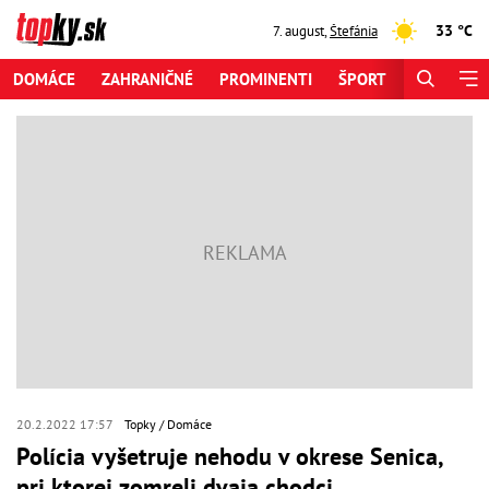
33 °C
7. august
,
Štefánia
DOMÁCE
ZAHRANIČNÉ
PROMINENTI
ŠPORT
ZAUJÍMAV
20.2.2022 17:57
Topky
Domáce
Polícia vyšetruje nehodu v okrese Senica,
pri ktorej zomreli dvaja chodci