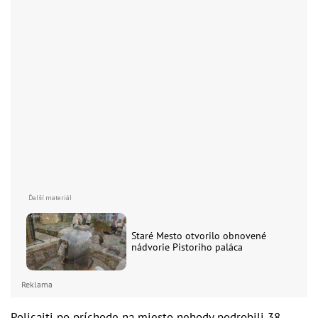
Staré Mesto otvorilo obnovené
nádvorie Pistoriho paláca
Reklama
Policajti po príchode na miesto nehody podrobili 38-