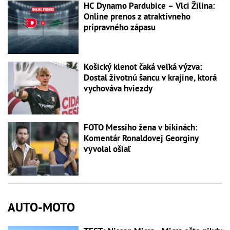
HC Dynamo Pardubice – Vlci Žilina:
Online prenos z atraktívneho
prípravného zápasu
Košický klenot čaká veľká výzva:
Dostal životnú šancu v krajine, ktorá
vychováva hviezdy
FOTO Messiho žena v bikinách:
Komentár Ronaldovej Georginy
vyvolal ošiaľ
AUTO-MOTO