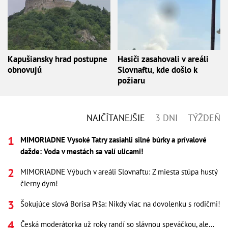
Kapušiansky hrad postupne
Hasiči zasahovali v areáli
obnovujú
Slovnaftu, kde došlo k
požiaru
NAJČÍTANEJŠIE
3 DNI
TÝŽDEŇ
MIMORIADNE Vysoké Tatry zasiahli silné búrky a prívalové
dažde: Voda v mestách sa valí ulicami!
MIMORIADNE Výbuch v areáli Slovnaftu: Z miesta stúpa hustý
čierny dym!
Šokujúce slová Borisa Prša: Nikdy viac na dovolenku s rodičmi!
Česká moderátorka už roky randí so slávnou speváčkou, ale...