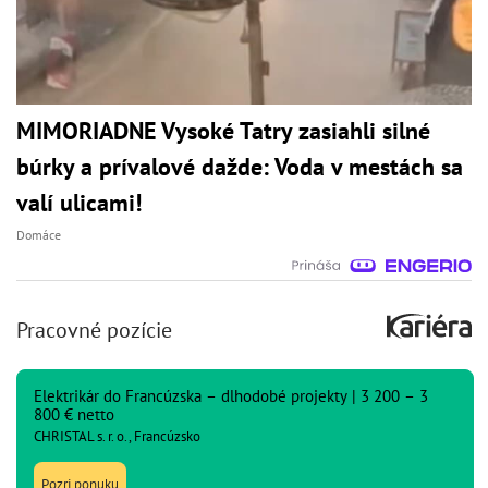
MIMORIADNE Vysoké Tatry zasiahli silné
búrky a prívalové dažde: Voda v mestách sa
valí ulicami!
Domáce
Pracovné pozície
Elektrikár do Francúzska – dlhodobé projekty | 3 200 – 3
800 € netto
CHRISTAL s. r. o., Francúzsko
Pozri ponuku