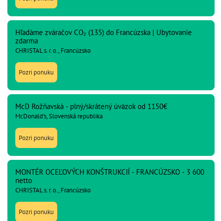
Hľadáme zváračov CO₂ (135) do Francúzska | Ubytovanie
zdarma
CHRISTAL s. r. o., Francúzsko
Pozri ponuku
McD Rožňavská - plný/skrátený úväzok od 1150€
McDonald's, Slovenská republika
Pozri ponuku
MONTÉR OCEĽOVÝCH KONŠTRUKCIÍ - FRANCÚZSKO - 3 600
netto
CHRISTAL s. r. o., Francúzsko
Pozri ponuku