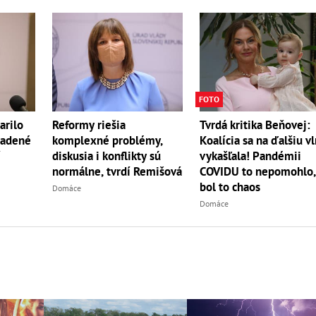
FOTO
arilo
Reformy riešia
Tvrdá kritika Beňovej:
iadené
komplexné problémy,
Koalícia sa na ďalšiu v
í
diskusia i konflikty sú
vykašľala! Pandémii
normálne, tvrdí Remišová
COVIDU to nepomohlo
bol to chaos
Domáce
Domáce