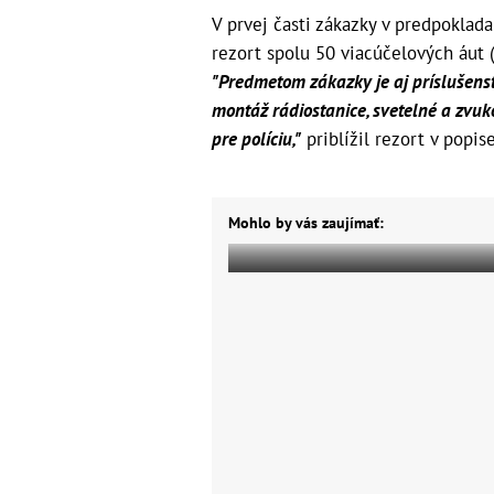
V prvej časti zákazky v predpoklad
rezort spolu 50 viacúčelových áu
"Predmetom zákazky je aj príslušens
montáž rádiostanice, svetelné a zvuk
pre políciu,"
priblížil rezort v popis
Mohlo by vás zaujímať: