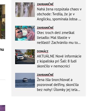
ZAHRANIČNÉ
Nahá žena rozpútala chaos v
obchode: Tvrdila, že je v
Anglicku, spomínala Jobsa aj
amfetamín
ZAHRANIČNÉ
Otec troch detí zmeškal
lietadlo: Mal šťastie v
nešťastí! Zachránilo mu to
život
lnu
DOMÁCE
AKTUÁLNE Nové informácie
,
z kúpaliska pri Šali: 8 ľudí
skončilo v nemocnici
ZAHRANIČNÉ
Žena išla šnorchlovať a
pozorovať delfíny, skončila
bez nohy! Úlomky jej tela
zostali v mori