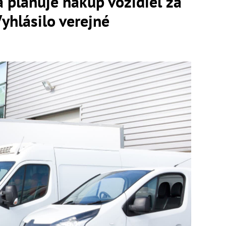
a plánuje nákup vozidiel za
Vyhlásilo verejné