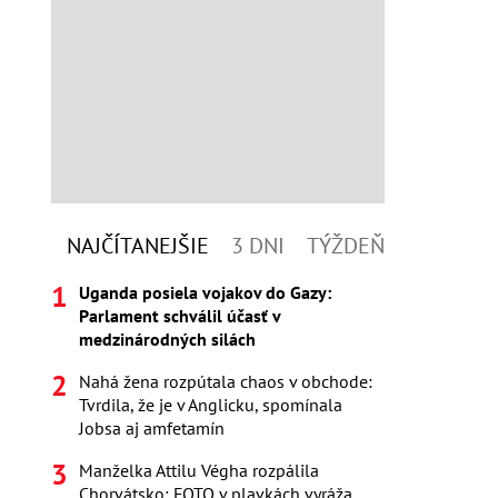
NAJČÍTANEJŠIE
3 DNI
TÝŽDEŇ
Uganda posiela vojakov do Gazy:
Parlament schválil účasť v
medzinárodných silách
Nahá žena rozpútala chaos v obchode:
Tvrdila, že je v Anglicku, spomínala
Jobsa aj amfetamín
Manželka Attilu Végha rozpálila
Chorvátsko: FOTO v plavkách vyráža