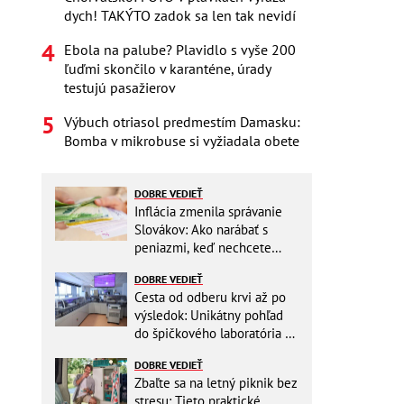
dych! TAKÝTO zadok sa len tak nevidí
Ebola na palube? Plavidlo s vyše 200
ľuďmi skončilo v karanténe, úrady
testujú pasažierov
Výbuch otriasol predmestím Damasku:
Bomba v mikrobuse si vyžiadala obete
DOBRE VEDIEŤ
Inflácia zmenila správanie
Slovákov: Ako narábať s
peniazmi, keď nechcete
zbytočne riskovať?
DOBRE VEDIEŤ
Cesta od odberu krvi až po
výsledok: Unikátny pohľad
do špičkového laboratória na
Slovensku
DOBRE VEDIEŤ
Zbaľte sa na letný piknik bez
stresu: Tieto praktické