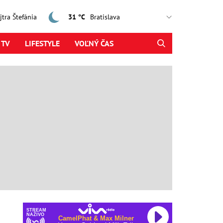
ajtra Štefánia
31 °C
 TV
LIFESTYLE
VOĽNÝ ČAS
STREAM
NAŽIVO
CamelPhat & Max Milner