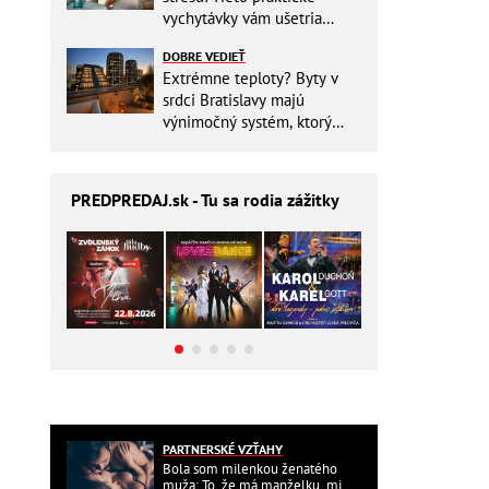
vychytávky vám ušetria
miesto v batohu!
DOBRE VEDIEŤ
Extrémne teploty? Byty v
srdci Bratislavy majú
výnimočný systém, ktorý
ešte aj šetrí náklady
PREDPREDAJ
.sk - Tu sa rodia zážitky
PARTNERSKÉ VZŤAHY
Bola som milenkou ženatého
muža: To, že má manželku, mi