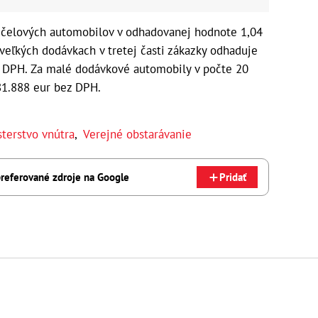
cúčelových automobilov v odhadovanej hodnote 1,04
 veľkých dodávkach v tretej časti zákazky odhaduje
z DPH. Za malé dodávkové automobily v počte 20
81.888 eur bez DPH.
sterstvo vnútra
,
Verejné obstarávanie
referované zdroje na Google
Pridať