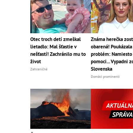
Otec troch detí zmeškal
Známa herečka zost
lietadlo: Mal šťastie v
obarená! Poukázala
nešťastí! Zachránilo mu to
problém: Namiesto
život
pomoci... Vypadni z
Slovenska
Zahraničné
Domáci prominenti