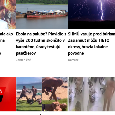
ala ako
Ebola na palube? Plavidlo s
SHMÚ varuje pred búrka
 na
vyše 200 ľuďmi skončilo v
Zasiahnuť môžu TIETO
karanténe, úrady testujú
okresy, hrozia lokálne
o
pasažierov
povodne
Zahraničné
Domáce