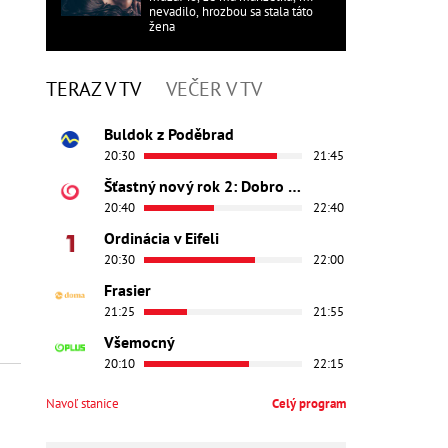
nevadilo, hrozbou sa stala táto
žena
TERAZ V TV
VEČER V TV
Buldok z Poděbrad
20:30
21:45
Šťastný nový rok 2: Dobro došli
20:40
22:40
Ordinácia v Eifeli
20:30
22:00
Frasier
21:25
21:55
Všemocný
20:10
22:15
Navoľ stanice
Celý program