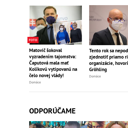
FOTO
Matovič šokoval
Tento rok sa nepod
vyzradením tajomstva:
zjednotiť priamo r
Čaputová mala mať
organizácie, hovor
Kolíkovú vytipovanú na
Gröhling
čelo novej vlády!
Domáce
Domáce
ODPORÚČAME