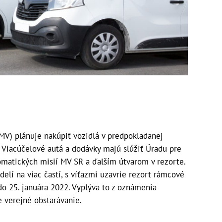
MV) plánuje nakúpiť vozidlá v predpokladanej
 Viacúčelové autá a dodávky majú slúžiť Úradu pre
omatických misií MV SR a ďalším útvarom v rezorte.
elí na viac častí, s víťazmi uzavrie rezort rámcové
o 25. januára 2022. Vyplýva to z oznámenia
 verejné obstarávanie.