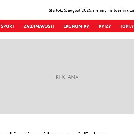
Štvrtok
,
6. august
2026
,
meniny má
Jozefína
, z
ŠPORT
ZAUJÍMAVOSTI
EKONOMIKA
KVÍZY
TOPKY