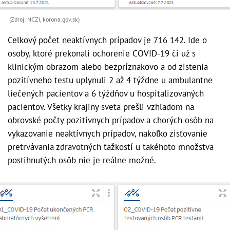
(Zdroj: NCZI, korona.gov.sk)
Celkový počet neaktívnych prípadov je 716 142. Ide o
osoby, ktoré prekonali ochorenie COVID-19 či už s
klinickým obrazom alebo bezpríznakovo a od zistenia
pozitívneho testu uplynuli 2 až 4 týždne u ambulantne
liečených pacientov a 6 týždňov u hospitalizovaných
pacientov. Všetky krajiny sveta prešli vzhľadom na
obrovské počty pozitívnych prípadov a chorých osôb na
vykazovanie neaktívnych prípadov, nakoľko zisťovanie
pretrvávania zdravotných ťažkostí u takéhoto množstva
postihnutých osôb nie je reálne možné.