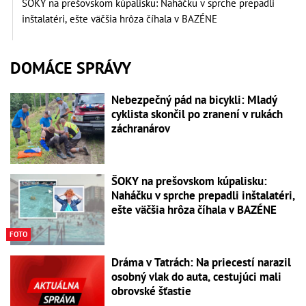
ŠOKY na prešovskom kúpalisku: Naháčku v sprche prepadli
inštalatéri, ešte väčšia hrôza číhala v BAZÉNE
DOMÁCE SPRÁVY
Nebezpečný pád na bicykli: Mladý
cyklista skončil po zranení v rukách
záchranárov
ŠOKY na prešovskom kúpalisku:
Naháčku v sprche prepadli inštalatéri,
ešte väčšia hrôza číhala v BAZÉNE
FOTO
Dráma v Tatrách: Na priecestí narazil
osobný vlak do auta, cestujúci mali
obrovské šťastie