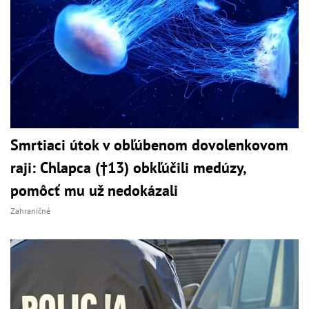
Smrtiaci útok v obľúbenom dovolenkovom
raji: Chlapca (†13) obkľúčili medúzy,
pomôcť mu už nedokázali
Zahraničné