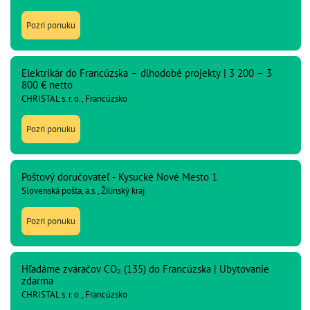
Pozri ponuku
Elektrikár do Francúzska – dlhodobé projekty | 3 200 – 3
800 € netto
CHRISTAL s. r. o., Francúzsko
Pozri ponuku
Poštový doručovateľ - Kysucké Nové Mesto 1
Slovenská pošta, a.s., Žilinský kraj
Pozri ponuku
Hľadáme zváračov CO₂ (135) do Francúzska | Ubytovanie
zdarma
CHRISTAL s. r. o., Francúzsko