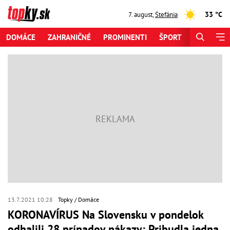
33 °C
7. august
,
Štefánia
DOMÁCE
ZAHRANIČNÉ
PROMINENTI
ŠPORT
ZAUJÍMAV
13.7.2021 10:28
Topky
Domáce
KORONAVÍRUS Na Slovensku v pondelok
odhalili 28 prípadov nákazy: Pribudla jedna