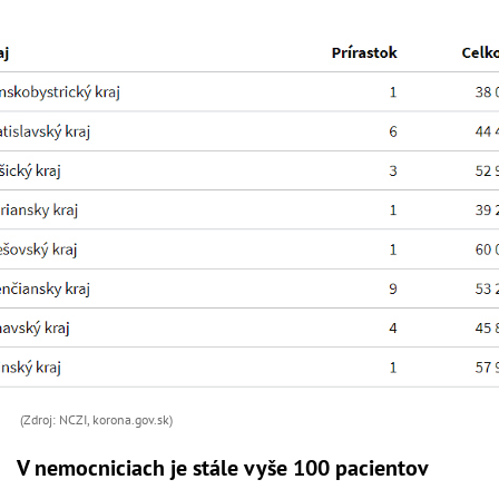
(Zdroj: NCZI, korona.gov.sk)
V nemocniciach je stále vyše 100 pacientov