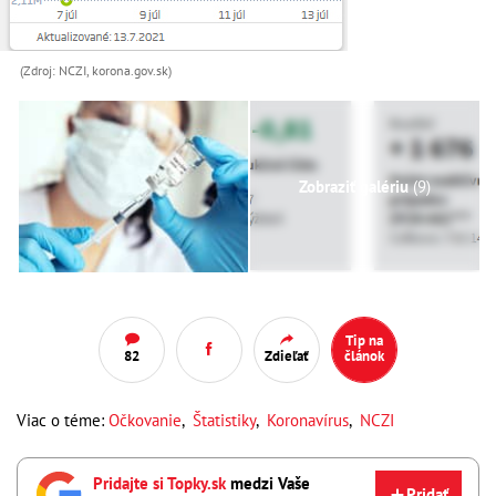
(Zdroj: NCZI, korona.gov.sk)
Zobraziť galériu
(9)
Tip na
82
Zdieľať
článok
Viac o téme:
Očkovanie
,
Štatistiky
,
Koronavírus
,
NCZI
Pridajte si Topky.sk
medzi Vaše
Pridať