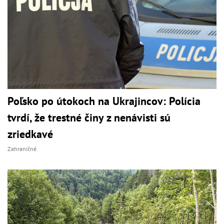
Poľsko po útokoch na Ukrajincov: Polícia
tvrdí, že trestné činy z nenávisti sú
zriedkavé
Zahraničné