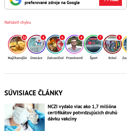
preferované zdroje na Google
Nahlásiť chybu
16
4
6
4
7
3
Najčítanejšie
Domáce
Zahraničné
Prominenti
Šport
Krimi
Zaují
SÚVISIACE ČLÁNKY
NCZI vydalo viac ako 1,7 milióna
certifikátov potvrdzujúcich druhú
dávku vakcíny