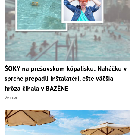
ŠOKY na prešovskom kúpalisku: Naháčku v
sprche prepadli inštalatéri, ešte väčšia
hrôza číhala v BAZÉNE
Domáce