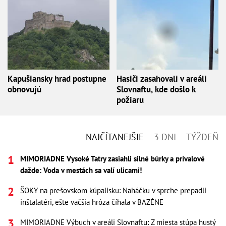
Kapušiansky hrad postupne
Hasiči zasahovali v areáli
obnovujú
Slovnaftu, kde došlo k
požiaru
NAJČÍTANEJŠIE
3 DNI
TÝŽDEŇ
MIMORIADNE Vysoké Tatry zasiahli silné búrky a prívalové
dažde: Voda v mestách sa valí ulicami!
ŠOKY na prešovskom kúpalisku: Naháčku v sprche prepadli
inštalatéri, ešte väčšia hrôza číhala v BAZÉNE
MIMORIADNE Výbuch v areáli Slovnaftu: Z miesta stúpa hustý