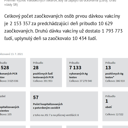
Premiér vyzval všeobecných lekárov, aby sa zapojili do očkovania (Zdroj: Úrad
vlády SR)
Celkový počet zaočkovaných osôb prvou dávkou vakcíny
je 2 153 357 za predchádzajúci deň pribudlo 10 629
zaočkovaných. Druhú dávku vakcíny už dostalo 1 793 773
ľudí, uplynulý deň sa zaočkovalo 10 434 ľudí.