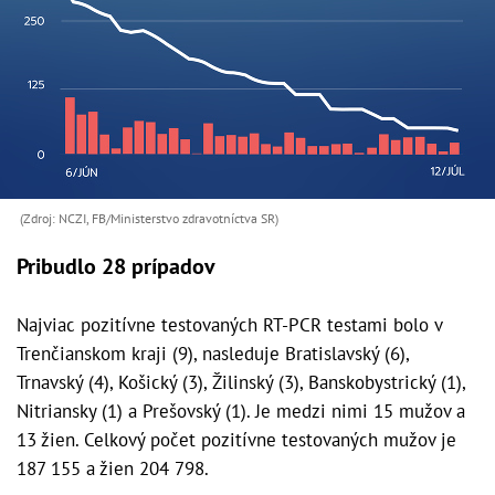
(Zdroj: NCZI, FB/Ministerstvo zdravotníctva SR)
Pribudlo 28 prípadov
Najviac pozitívne testovaných RT-PCR testami bolo v
Trenčianskom kraji (9), nasleduje Bratislavský (6),
Trnavský (4), Košický (3), Žilinský (3), Banskobystrický (1),
Nitriansky (1) a Prešovský (1). Je medzi nimi 15 mužov a
13 žien. Celkový počet pozitívne testovaných mužov je
187 155 a žien 204 798.