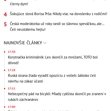
čierny dym!
Šokujúce slová Borisa Prša: Nikdy viac na dovolenku s rodičmi!
Česká moderátorka už roky randí so slávnou speváčkou, ale...
Čelí neustálemu hejtu!
NAJNOVŠIE ČLÁNKY
17:30
Korytnačka kriminálnik: Leo skončil za mrežami, TOTO bol
dôvod!
17:28
Ruská strana žiada vyradiť opozíciu z volieb: Jabloko čelí
návrhu na zákaz účasti
17:11
Nebezpečný pád na bicykli: Mladý cyklista skončil po zranení v
rukách záchranárov
17:00