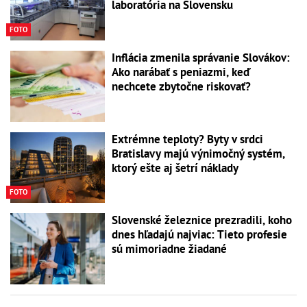
laboratória na Slovensku
FOTO
Inflácia zmenila správanie Slovákov:
Ako narábať s peniazmi, keď
nechcete zbytočne riskovať?
Extrémne teploty? Byty v srdci
Bratislavy majú výnimočný systém,
ktorý ešte aj šetrí náklady
FOTO
Slovenské železnice prezradili, koho
dnes hľadajú najviac: Tieto profesie
sú mimoriadne žiadané