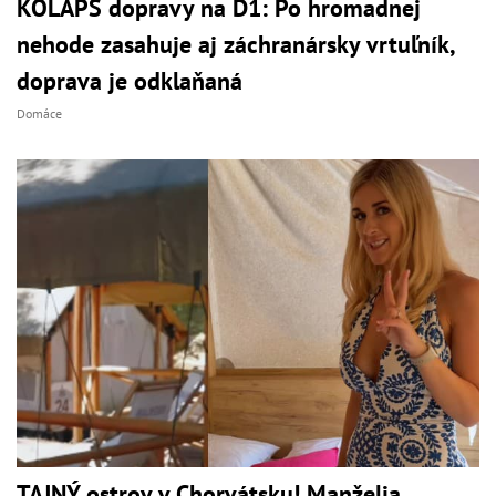
KOLAPS dopravy na D1: Po hromadnej
nehode zasahuje aj záchranársky vrtuľník,
doprava je odklaňaná
Domáce
TAJNÝ ostrov v Chorvátsku! Manželia