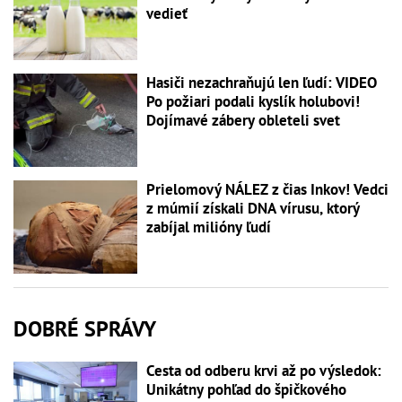
vedieť
Hasiči nezachraňujú len ľudí: VIDEO
Po požiari podali kyslík holubovi!
Dojímavé zábery obleteli svet
Prielomový NÁLEZ z čias Inkov! Vedci
z múmií získali DNA vírusu, ktorý
zabíjal milióny ľudí
DOBRÉ SPRÁVY
Cesta od odberu krvi až po výsledok:
Unikátny pohľad do špičkového