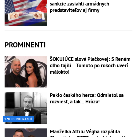
sankcie zasiahli armádnych
predstaviteľov aj firmy
PROMINENTI
ŠOKUJÚCE slová Plačkovej: S Reném
dlho tajili... Tomuto po rokoch uverí
málokto!
Peklo českého herca: Odmietol sa
rozviesť, a tak... Hrôza!
128 FB INTERAKCIÍ
Manželka Attilu Végha rozpálila