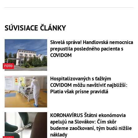
SÚVISIACE ČLÁNKY
Skvelá správa! Handlovská nemocnica
prepustila posledného pacienta s
COVIDOM
FOTO
Hospitalizovaných s ťažkým
COVIDOM môžu navštíviť najbližší:
Platia však prísne pravidlá
KORONAVÍRUS Štátni ekonómovia
apelujú na Slovákov: Čím skôr
budeme zaočkovaní, tým budú nižšie
náklady