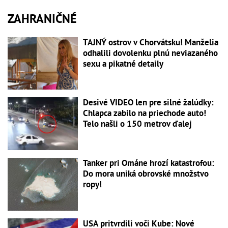
ZAHRANIČNÉ
TAJNÝ ostrov v Chorvátsku! Manželia
odhalili dovolenku plnú neviazaného
sexu a pikatné detaily
Desivé VIDEO len pre silné žalúdky:
Chlapca zabilo na priechode auto!
Telo našli o 150 metrov ďalej
Tanker pri Ománe hrozí katastrofou:
Do mora uniká obrovské množstvo
ropy!
USA pritvrdili voči Kube: Nové