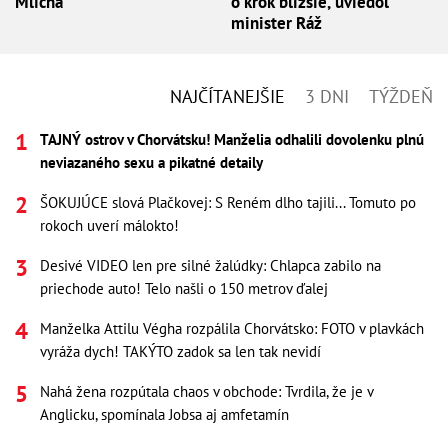
Mlícha
o krok bližšie, uviedol
minister Ráž
NAJČÍTANEJŠIE
3 DNI
TÝŽDEŇ
TAJNÝ ostrov v Chorvátsku! Manželia odhalili dovolenku plnú
neviazaného sexu a pikatné detaily
ŠOKUJÚCE slová Plačkovej: S Reném dlho tajili... Tomuto po
rokoch uverí málokto!
Desivé VIDEO len pre silné žalúdky: Chlapca zabilo na
priechode auto! Telo našli o 150 metrov ďalej
Manželka Attilu Végha rozpálila Chorvátsko: FOTO v plavkách
vyráža dych! TAKÝTO zadok sa len tak nevidí
Nahá žena rozpútala chaos v obchode: Tvrdila, že je v
Anglicku, spomínala Jobsa aj amfetamín