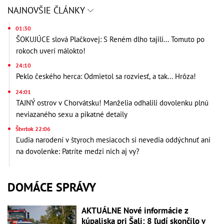
NAJNOVŠIE ČLÁNKY
01:30
ŠOKUJÚCE slová Plačkovej: S Reném dlho tajili... Tomuto po
rokoch uverí málokto!
24:10
Peklo českého herca: Odmietol sa rozviesť, a tak... Hrôza!
24:01
TAJNÝ ostrov v Chorvátsku! Manželia odhalili dovolenku plnú
neviazaného sexu a pikatné detaily
Štvrtok 22:06
Ľudia narodení v štyroch mesiacoch si nevedia oddýchnuť ani
na dovolenke: Patríte medzi nich aj vy?
DOMÁCE SPRÁVY
AKTUÁLNE Nové informácie z
kúpaliska pri Šali: 8 ľudí skončilo v