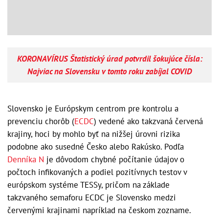
KORONAVÍRUS Štatistický úrad potvrdil šokujúce čísla:
Najviac na Slovensku v tomto roku zabíjal COVID
Slovensko je Európskym centrom pre kontrolu a
prevenciu chorôb (
ECDC
) vedené ako takzvaná červená
krajiny, hoci by mohlo byť na nižšej úrovni rizika
podobne ako susedné Česko alebo Rakúsko. Podľa
Denníka N
je dôvodom chybné počítanie údajov o
počtoch infikovaných a podiel pozitívnych testov v
európskom systéme TESSy, pričom na základe
takzvaného semaforu ECDC je Slovensko medzi
červenými krajinami napríklad na českom zozname.