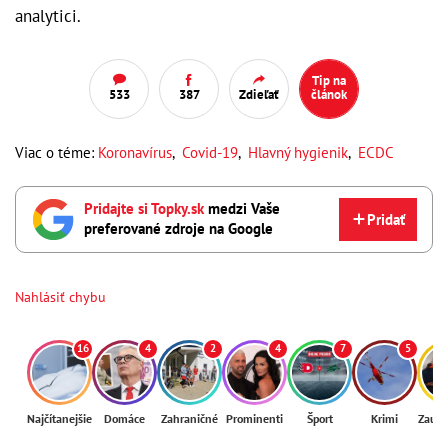
analytici.
Tip na
533
387
Zdieľať
článok
Viac o téme:
Koronavírus
,
Covid-19
,
Hlavný hygienik
,
ECDC
Pridajte si Topky.sk
medzi Vaše
Pridať
preferované zdroje na Google
Nahlásiť chybu
16
4
2
4
7
5
Najčítanejšie
Domáce
Zahraničné
Prominenti
Šport
Krimi
Zaují