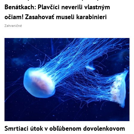
Benátkach: Plavčíci neverili vlastným
očiam! Zasahovať museli karabinieri
Zahraničné
Smrtiaci útok v obľúbenom dovolenkovom