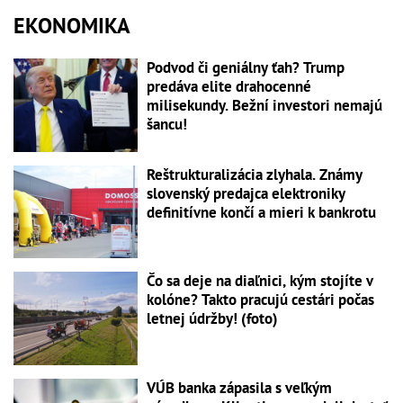
EKONOMIKA
Podvod či geniálny ťah? Trump
predáva elite drahocenné
milisekundy. Bežní investori nemajú
šancu!
Reštrukturalizácia zlyhala. Známy
slovenský predajca elektroniky
definitívne končí a mieri k bankrotu
Čo sa deje na diaľnici, kým stojíte v
kolóne? Takto pracujú cestári počas
letnej údržby! (foto)
VÚB banka zápasila s veľkým