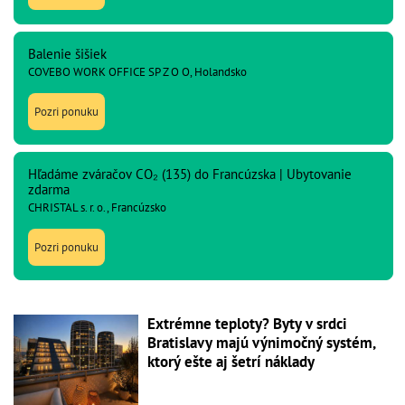
Balenie šišiek
COVEBO WORK OFFICE SP Z O O, Holandsko
Pozri ponuku
Hľadáme zváračov CO₂ (135) do Francúzska | Ubytovanie
zdarma
CHRISTAL s. r. o., Francúzsko
Pozri ponuku
Extrémne teploty? Byty v srdci
Bratislavy majú výnimočný systém,
ktorý ešte aj šetrí náklady