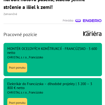
strčenie a išiel k zemi!
Zahraničné
Pracovné pozície
MONTÉR OCEĽOVÝCH KONŠTRUKCIÍ - FRANCÚZSKO - 3 600
netto
CHRISTAL s. r. o., Francúzsko
Pozri ponuku
Elektrikár do Francúzska – dlhodobé projekty | 3 200 – 3
800 € netto
CHRISTAL s. r. o., Francúzsko
Pozri ponuku