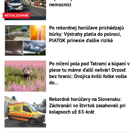
nemocnici
AKTUALIZOVANÉ
Po rekordnej horúčave prichádzajú
búrky: Výstrahy platia do polnoci,
PIATOK prinesie ďalšie riziká
Po ničení pola pod Tatrami a kúpaní v
plese tu máme ďalší nešvár! Drzosť
bez hraníc: Dvojica kvôli fotke vošla
do...
Rekordné horúčavy na Slovensku:
Záchranári vo štvrtok zasahovali pri
kolapsoch už 83-krát