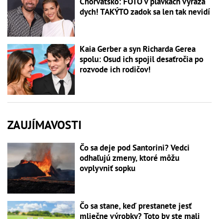
Chorvátsko: FOTO v plavkách vyráža
dych! TAKÝTO zadok sa len tak nevidí
Kaia Gerber a syn Richarda Gerea
spolu: Osud ich spojil desaťročia po
rozvode ich rodičov!
ZAUJÍMAVOSTI
Čo sa deje pod Santorini? Vedci
odhaľujú zmeny, ktoré môžu
ovplyvniť sopku
Čo sa stane, keď prestanete jesť
mliečne výrobky? Toto by ste mali