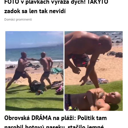
FOTO v plavkách vyráža dych! TAKÝTO
zadok sa len tak nevidí
Domáci prominenti
Obrovská DRÁMA na pláži: Politik tam
narobil hotovú paseku, stačilo jemné