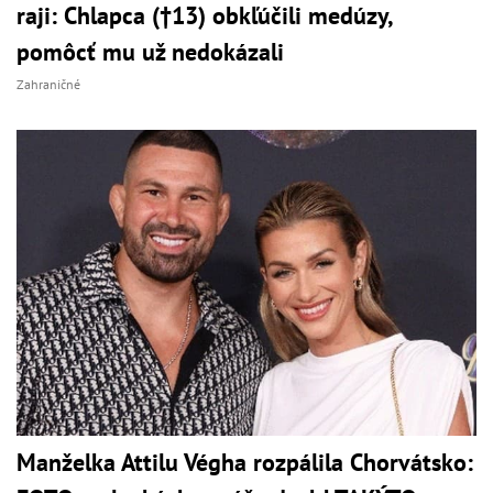
raji: Chlapca (†13) obkľúčili medúzy,
pomôcť mu už nedokázali
Zahraničné
Manželka Attilu Végha rozpálila Chorvátsko: