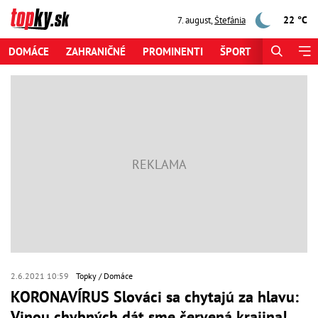
22 °C
7. august
,
Štefánia
DOMÁCE
ZAHRANIČNÉ
PROMINENTI
ŠPORT
ZAUJÍMAV
2.6.2021 10:59
Topky
Domáce
KORONAVÍRUS Slováci sa chytajú za hlavu:
Vinou chybných dát sme červená krajina!