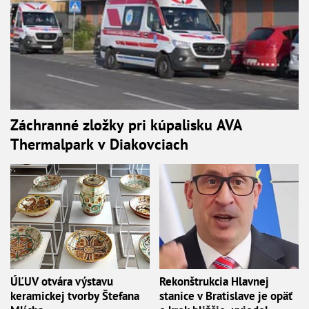
Záchranné zložky pri kúpalisku AVA
Thermalpark v Diakovciach
ÚĽUV otvára výstavu
Rekonštrukcia Hlavnej
keramickej tvorby Štefana
stanice v Bratislave je opäť