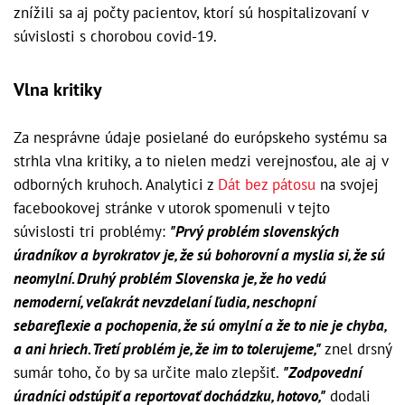
znížili sa aj počty pacientov, ktorí sú hospitalizovaní v
súvislosti s chorobou covid-19.
Vlna kritiky
Za nesprávne údaje posielané do európskeho systému sa
strhla vlna kritiky, a to nielen medzi verejnosťou, ale aj v
odborných kruhoch. Analytici z
Dát bez pátosu
na svojej
facebookovej stránke v utorok spomenuli v tejto
súvislosti tri problémy:
"Prvý problém slovenských
úradníkov a byrokratov je, že sú bohorovní a myslia si, že sú
neomylní. Druhý problém Slovenska je, že ho vedú
nemoderní, veľakrát nevzdelaní ľudia, neschopní
sebareflexie a pochopenia, že sú omylní a že to nie je chyba,
a ani hriech. Tretí problém je, že im to tolerujeme,"
znel drsný
sumár toho, čo by sa určite malo zlepšiť.
"Zodpovední
úradníci odstúpiť a reportovať dochádzku, hotovo,"
dodali