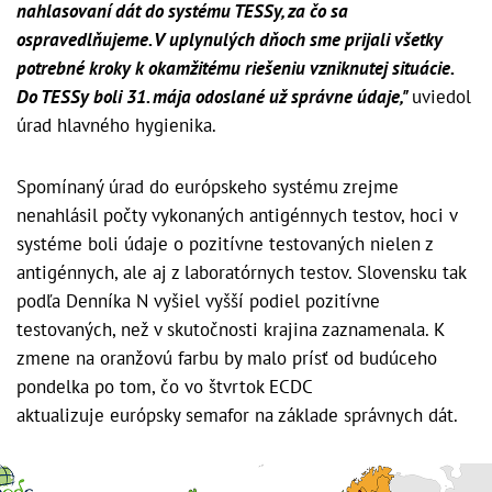
nahlasovaní dát do systému TESSy, za čo sa
ospravedlňujeme. V uplynulých dňoch sme prijali všetky
potrebné kroky k okamžitému riešeniu vzniknutej situácie.
Do TESSy boli 31. mája odoslané už správne údaje,"
uviedol
úrad hlavného hygienika.
Spomínaný úrad do európskeho systému zrejme
nenahlásil počty vykonaných antigénnych testov, hoci v
systéme boli údaje o pozitívne testovaných nielen z
antigénnych, ale aj z laboratórnych testov. Slovensku tak
podľa Denníka N vyšiel vyšší podiel pozitívne
testovaných, než v skutočnosti krajina zaznamenala. K
zmene na oranžovú farbu by malo prísť od budúceho
pondelka po tom, čo vo štvrtok ECDC
aktualizuje európsky semafor na základe správnych dát.