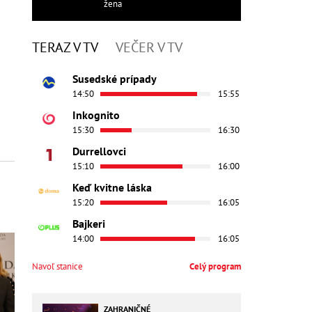
žena
TERAZ V TV
VEČER V TV
Susedské prípady
14:50
15:55
Inkognito
15:30
16:30
Durrellovci
15:10
16:00
Keď kvitne láska
15:20
16:05
Bajkeri
14:00
16:05
Navoľ stanice
Celý program
ZAHRANIČNÉ