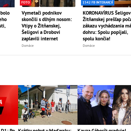
FOTO
1542 FB INTERAKCIÍ
 bolo
Vymetači podnikov
KORONAVÍRUS Šeligov
eho
skončili s dlhým nosom:
Žitňanskej prešľap poč
ti,
Vtipy o Žitňanskej,
zákazu vychádzania m
Šeligovi a Drobovi
dohru: Spolu popíjali,
zaplavili internet
spolu končia!
Domáce
Domáce
 D1: Po
Krátky pobyt v Maďarsku:
Kauza Gáborík graduje!