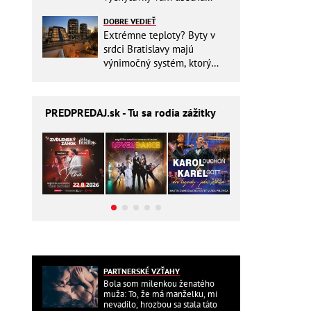
miesto v batohu!
DOBRE VEDIEŤ
Extrémne teploty? Byty v
srdci Bratislavy majú
výnimočný systém, ktorý
ešte aj šetrí náklady
PREDPREDAJ
.sk - Tu sa rodia zážitky
PARTNERSKÉ VZŤAHY
Bola som milenkou ženatého
muža: To, že má manželku, mi
nevadilo, hrozbou sa stala táto