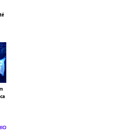
té
om
pca
i