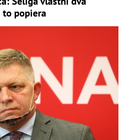
a: Šeliga vlastní dva
n to popiera