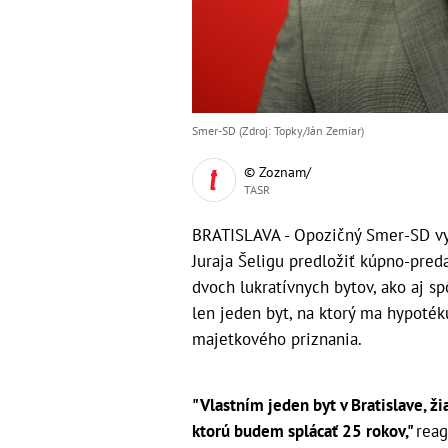
Smer-SD (Zdroj: Topky/Ján Zemiar)
© Zoznam/
TASR
BRATISLAVA - Opozičný Smer-SD vy
Juraja Šeligu predložiť kúpno-pred
dvoch lukratívnych bytov, ako aj spô
len jeden byt, na ktorý ma hypoték
majetkového priznania.
"Vlastním jeden byt v Bratislave, ži
ktorú budem splácať 25 rokov,"
reag