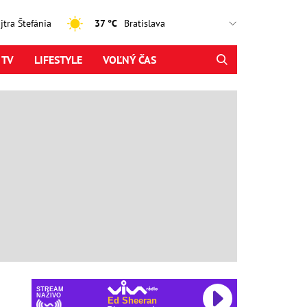
ajtra Štefánia
37 °C
 TV
LIFESTYLE
VOĽNÝ ČAS
STREAM
NAŽIVO
Ed Sheeran