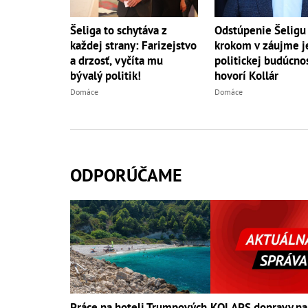
Šeliga to schytáva z
Odstúpenie Šeligu
každej strany: Farizejstvo
krokom v záujme j
a drzosť, vyčíta mu
politickej budúcnos
bývalý politik!
hovorí Kollár
Domáce
Domáce
ODPORÚČAME
Práce na hoteli Trumpových
KOLAPS dopravy na