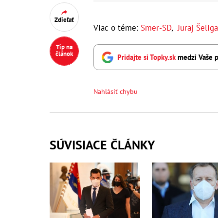
Zdieľať
Viac o téme:
Smer-SD
,
Juraj Šeliga
Tip na
článok
Pridajte si Topky.sk
medzi Vaše p
Nahlásiť chybu
SÚVISIACE ČLÁNKY