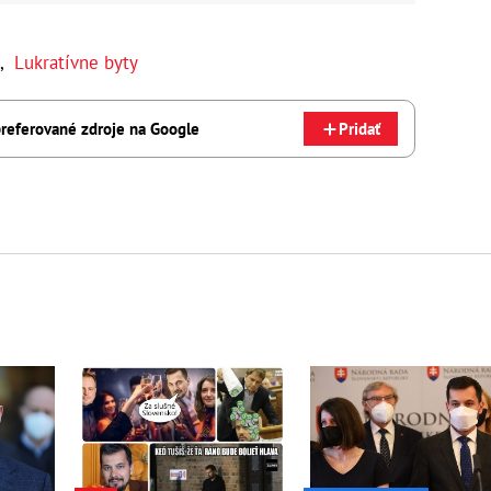
,
Lukratívne byty
referované zdroje na Google
Pridať