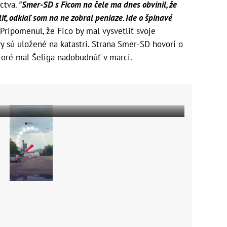
íctva.
"Smer-SD s Ficom na čele ma dnes obvinil, že
iť, odkiaľ som na ne zobral peniaze. Ide o špinavé
 Pripomenul, že Fico by mal vysvetliť svoje
 sú uložené na katastri. Strana Smer-SD hovorí o
ktoré mal Šeliga nadobudnúť v marci.