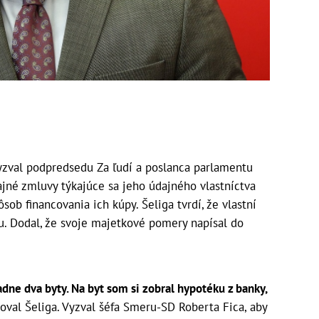
zval podpredsedu Za ľudí a poslanca parlamentu
ajné zmluvy týkajúce sa jeho údajného vlastníctva
sob financovania ich kúpy. Šeliga tvrdí, že vlastní
u. Dodal, že svoje majetkové pomery napísal do
adne dva byty. Na byt som si zobral hypotéku z banky,
oval Šeliga. Vyzval šéfa Smeru-SD Roberta Fica, aby