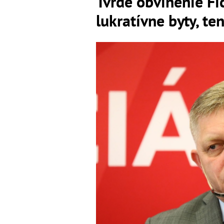
Tvrdé obvinenie Fic
lukratívne byty, te