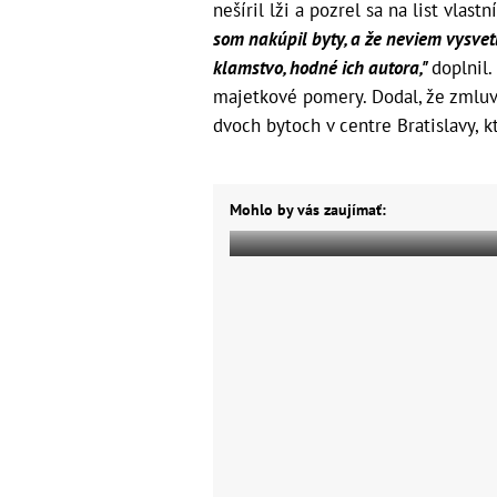
nešíril lži a pozrel sa na list vlastn
som nakúpil byty, a že neviem vysvetl
klamstvo, hodné ich autora,"
doplnil.
majetkové pomery. Dodal, že zmluvy
dvoch bytoch v centre Bratislavy, 
Mohlo by vás zaujímať: