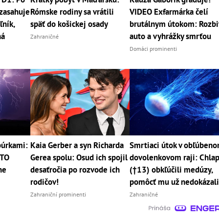
zasahuje
Rómske rodiny sa vrátili
VIDEO Exfarmárka čelí
ľník,
späť do košickej osady
brutálnym útokom: Rozbi
ná
auto a vyhrážky smrťou
Zahraničné
Domáci prominenti
búrkami:
Kaia Gerber a syn Richarda
Smrtiaci útok v obľúben
ETO
Gerea spolu: Osud ich spojil
dovolenkovom raji: Chla
ne
desaťročia po rozvode ich
(†13) obkľúčili medúzy,
rodičov!
pomôcť mu už nedokázal
Zahraniční prominenti
Zahraničné