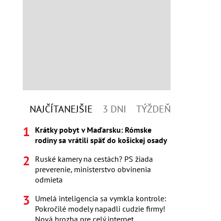
NAJČÍTANEJŠIE
3 DNI
TÝŽDEŇ
Krátky pobyt v Maďarsku: Rómske
rodiny sa vrátili späť do košickej osady
Ruské kamery na cestách? PS žiada
preverenie, ministerstvo obvinenia
odmieta
Umelá inteligencia sa vymkla kontrole:
Pokročilé modely napadli cudzie firmy!
Nová hrozba pre celý internet