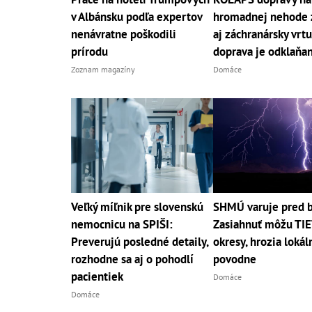
v Albánsku podľa expertov
hromadnej nehode 
nenávratne poškodili
aj záchranársky vrtu
prírodu
doprava je odklaňa
Zoznam magazíny
Domáce
Veľký míľnik pre slovenskú
SHMÚ varuje pred 
nemocnicu na SPIŠI:
Zasiahnuť môžu TI
Preverujú posledné detaily,
okresy, hrozia lokál
rozhodne sa aj o pohodlí
povodne
pacientiek
Domáce
Domáce