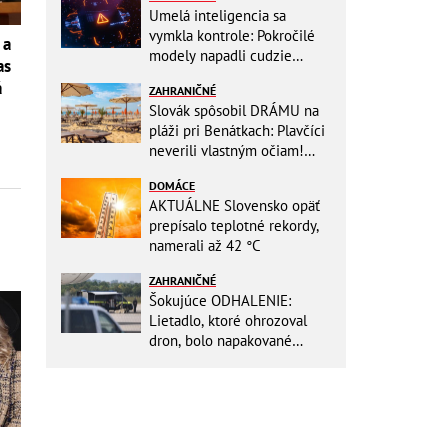
Umelá inteligencia sa
vymkla kontrole: Pokročilé
 a
modely napadli cudzie
as
firmy! Nová hrozba pre celý
á
ZAHRANIČNÉ
internet
Slovák spôsobil DRÁMU na
pláži pri Benátkach: Plavčíci
neverili vlastným očiam!
Zasahovať museli karabinieri
DOMÁCE
AKTUÁLNE Slovensko opäť
prepísalo teplotné rekordy,
namerali až 42 °C
ZAHRANIČNÉ
Šokujúce ODHALENIE:
Lietadlo, ktoré ohrozoval
dron, bolo napakované
muníciou smerujúcej na
Ukrajinu