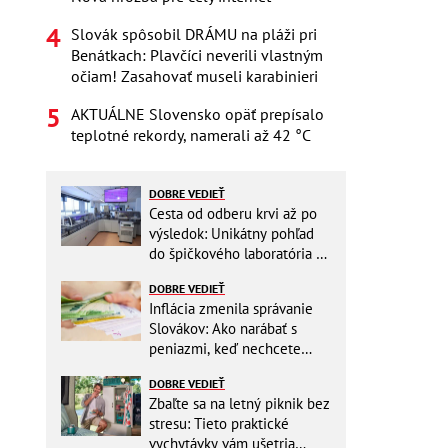
Slovák spôsobil DRÁMU na pláži pri
Benátkach: Plavčíci neverili vlastným
očiam! Zasahovať museli karabinieri
AKTUÁLNE Slovensko opäť prepísalo
teplotné rekordy, namerali až 42 °C
DOBRE VEDIEŤ
Cesta od odberu krvi až po
výsledok: Unikátny pohľad
do špičkového laboratória na
Slovensku
DOBRE VEDIEŤ
Inflácia zmenila správanie
Slovákov: Ako narábať s
peniazmi, keď nechcete
zbytočne riskovať?
DOBRE VEDIEŤ
Zbaľte sa na letný piknik bez
stresu: Tieto praktické
vychytávky vám ušetria