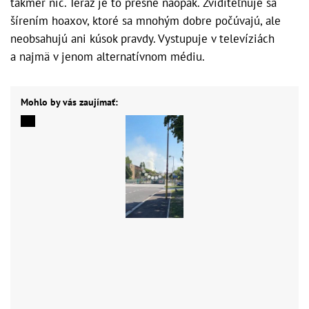
takmer nič. Teraz je to presne naopak. Zviditeľňuje sa
šírením hoaxov, ktoré sa mnohým dobre počúvajú, ale
neobsahujú ani kúsok pravdy. Vystupuje v televíziách
a najmä v jenom alternatívnom médiu.
Mohlo by vás zaujímať: