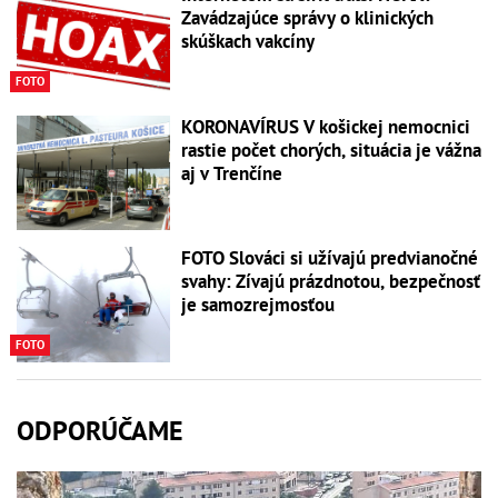
Zavádzajúce správy o klinických
skúškach vakcíny
FOTO
KORONAVÍRUS V košickej nemocnici
rastie počet chorých, situácia je vážna
aj v Trenčíne
FOTO Slováci si užívajú predvianočné
svahy: Zívajú prázdnotou, bezpečnosť
je samozrejmosťou
FOTO
ODPORÚČAME