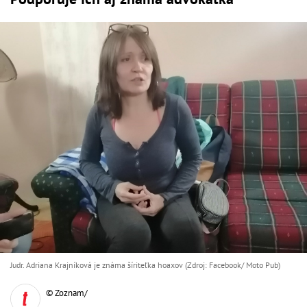
Judr. Adriana Krajníková je známa šíriteľka hoaxov (Zdroj: Facebook/ Moto Pub)
© Zoznam/