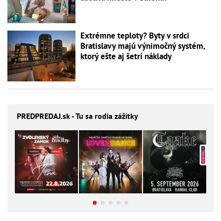
Extrémne teploty? Byty v srdci
Bratislavy majú výnimočný systém,
ktorý ešte aj šetrí náklady
PREDPREDAJ
.sk - Tu sa rodia zážitky