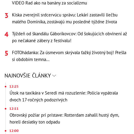
VIDEO Rad ako na banány za socializmu
Kiska zverejnil srdcervúcu správu: Lekári zastavili liečbu
malého Dominika, zostávajú mu posledné týždne života
Týždeň od škandálu Gáboríkovcov: Od šokujúcich obvinení až
po nečakané zábery z festivalu!
FOTOhádanka: Za úsmevom skrývala ťažký životný boj! Prešla
si obdobím temna...
NAJNOVŠIE ČLÁNKY
12:25
Útok na taxikára v Seredi má rozuzlenie: Polícia vypátrala
dvoch 17-ročných podozrivých
12:11
Obrovský požiar pri prístave: Rotterdam zahalil hustý dym,
horeli desiatky ton odpadu
12:00