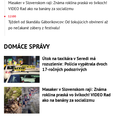
Masaker v Slovenskom raji: Známa roklina praská vo švíkoch!
VIDEO Rad ako na banány za socializmu
12:00
Týždeň od škandálu Gáboríkovcov: Od šokujúcich obvinení až
po nečakané zábery z festivalu!
DOMÁCE SPRÁVY
Útok na taxikára v Seredi má
rozuzlenie: Polícia vypátrala dvoch
17-ročných podozrivých
Masaker v Slovenskom raji: Známa
roklina praská vo švíkoch! VIDEO Rad
ako na banány za socializmu