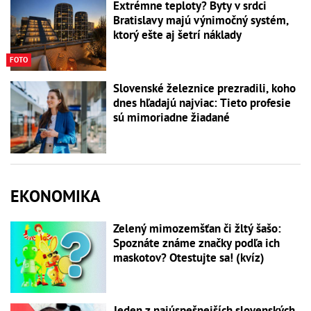
Extrémne teploty? Byty v srdci
Bratislavy majú výnimočný systém,
ktorý ešte aj šetrí náklady
FOTO
Slovenské železnice prezradili, koho
dnes hľadajú najviac: Tieto profesie
sú mimoriadne žiadané
EKONOMIKA
Zelený mimozemšťan či žltý šašo:
Spoznáte známe značky podľa ich
maskotov? Otestujte sa! (kvíz)
Jeden z najúspešnejších slovenských