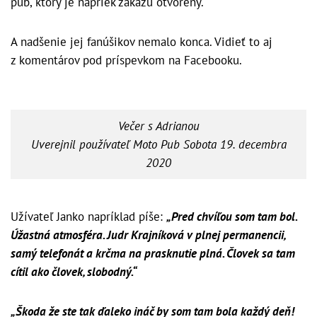
pub, ktorý je napriek zákazu otvorený.
A nadšenie jej fanúšikov nemalo konca. Vidieť to aj
z komentárov pod príspevkom na Facebooku.
Večer s Adrianou
Uverejnil používateľ
Moto Pub
Sobota 19. decembra
2020
Užívateľ Janko napríklad píše:
„Pred chvíľou som tam bol.
Úžastná atmosféra. Judr Krajníková v plnej permanencii,
samý telefonát a krčma na prasknutie plná. Človek sa tam
cítil ako človek, slobodný.“
„Škoda že ste tak ďaleko ináč by som tam bola každý deň!