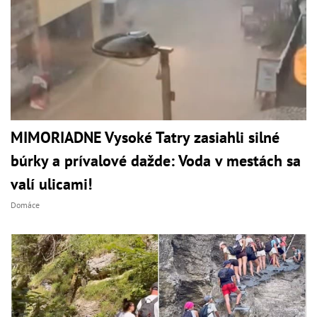
MIMORIADNE Vysoké Tatry zasiahli silné
búrky a prívalové dažde: Voda v mestách sa
valí ulicami!
Domáce