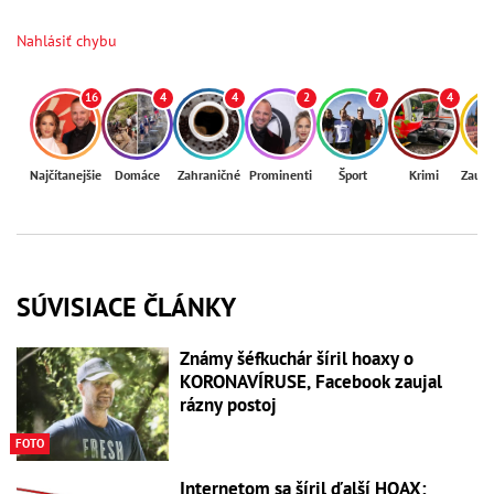
Nahlásiť chybu
16
4
4
2
7
4
Najčítanejšie
Domáce
Zahraničné
Prominenti
Šport
Krimi
Zaují
SÚVISIACE ČLÁNKY
Známy šéfkuchár šíril hoaxy o
KORONAVÍRUSE, Facebook zaujal
rázny postoj
FOTO
Internetom sa šíril ďalší HOAX: