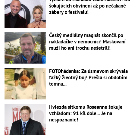
šokujúcich obvinení až po nečakané
zábery z festivalu!
Český mediálny magnát skončil po
nakladačke v nemocnici! Maskovaní
muži ho ani trochu nešetrili!
FOTOhádanka: Za úsmevom skrývala
ťažký životný boj! Prešla si obdobím
temna...
Hviezda sitkomu Roseanne šokuje
vzhľadom: 91 kíl dole... Je na
nespoznanie!