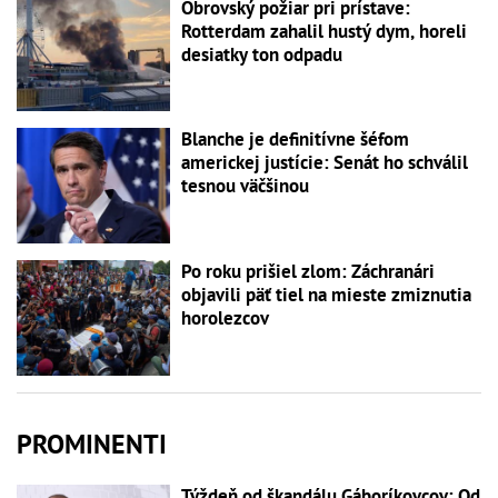
Obrovský požiar pri prístave:
Rotterdam zahalil hustý dym, horeli
desiatky ton odpadu
Blanche je definitívne šéfom
americkej justície: Senát ho schválil
tesnou väčšinou
Po roku prišiel zlom: Záchranári
objavili päť tiel na mieste zmiznutia
horolezcov
PROMINENTI
Týždeň od škandálu Gáboríkovcov: Od