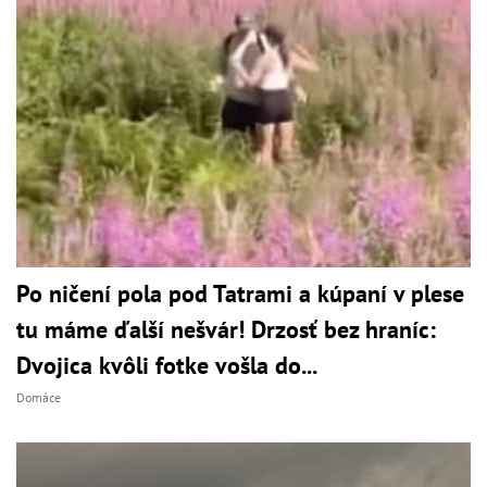
Po ničení pola pod Tatrami a kúpaní v plese
tu máme ďalší nešvár! Drzosť bez hraníc:
Dvojica kvôli fotke vošla do...
Domáce