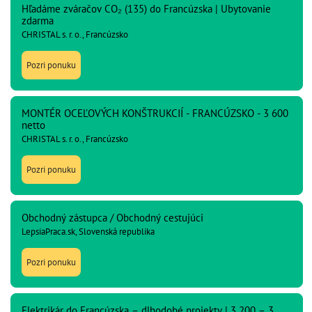
Hľadáme zváračov CO₂ (135) do Francúzska | Ubytovanie
zdarma
CHRISTAL s. r. o., Francúzsko
Pozri ponuku
MONTÉR OCEĽOVÝCH KONŠTRUKCIÍ - FRANCÚZSKO - 3 600
netto
CHRISTAL s. r. o., Francúzsko
Pozri ponuku
Obchodný zástupca / Obchodný cestujúci
LepsiaPraca.sk, Slovenská republika
Pozri ponuku
Elektrikár do Francúzska – dlhodobé projekty | 3 200 – 3