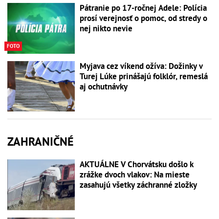
Pátranie po 17-ročnej Adele: Polícia
prosí verejnosť o pomoc, od stredy o
nej nikto nevie
FOTO
Myjava cez víkend ožíva: Dožinky v
Turej Lúke prinášajú folklór, remeslá
aj ochutnávky
ZAHRANIČNÉ
AKTUÁLNE V Chorvátsku došlo k
zrážke dvoch vlakov: Na mieste
zasahujú všetky záchranné zložky