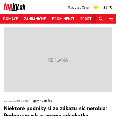
28 °C
8. august
,
Oskar
DOMÁCE
ZAHRANIČNÉ
PROMINENTI
ŠPORT
ZAUJÍMAV
20.12.2020 22:00
Topky
Domáce
Niektoré podniky si zo zákazu nič nerobia:
Podporuje ich aj známa advokátka