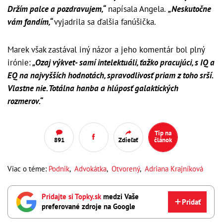
Držím palce a pozdravujem,“
napísala Angela.
„Neskutočne
vám fandím,“
vyjadrila sa ďalšia fanúšička.
Marek však zastával iný názor a jeho komentár bol plný
irónie:
„Ozaj výkvet- samí intelektuáli, ťažko pracujúci, s IQ a
EQ na najvyšších hodnotách, spravodlivosť priam z toho srší.
Vlastne nie. Totálna hanba a hlúposť galaktických
rozmerov.“
Tip na
891
Zdieľať
článok
Viac o téme:
Podnik
,
Advokátka
,
Otvorený
,
Adriana Krajníková
Pridajte si Topky.sk
medzi Vaše
Pridať
preferované zdroje na Google