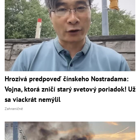
Hrozivá predpoveď čínskeho Nostradama:
Vojna, ktorá zničí starý svetový poriadok! Už
sa viackrát nemýlil
Zahraničné