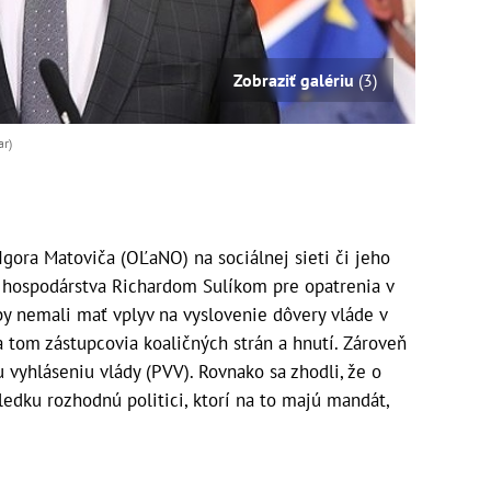
Zobraziť galériu
(3)
ar)
gora Matoviča (OĽaNO) na sociálnej sieti či jeho
 hospodárstva Richardom Sulíkom pre opatrenia v
y nemali mať vplyv na vyslovenie dôvery vláde v
a tom zástupcovia koaličných strán a hnutí. Zároveň
vyhláseniu vlády (PVV). Rovnako sa zhodli, že o
edku rozhodnú politici, ktorí na to majú mandát,