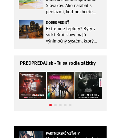
Slovákov: Ako narábať s
peniazmi, keď nechcete
zbytočne riskovať?
DOBRE VEDIEŤ
Extrémne teploty? Byty v
srdci Bratislavy majú
výnimočný systém, ktorý
ešte aj šetrí náklady
PREDPREDAJ
.sk - Tu sa rodia zážitky
PARTNERSKÉ VZŤAHY