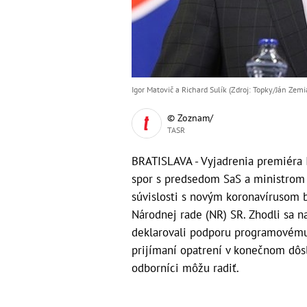
Igor Matovič a Richard Sulík (Zdroj: Topky/Ján Zemi
© Zoznam/
TASR
BRATISLAVA - Vyjadrenia premiéra I
spor s predsedom SaS a ministrom
súvislosti s novým koronavírusom b
Národnej rade (NR) SR. Zhodli sa n
deklarovali podporu programovému 
prijímaní opatrení v konečnom dôsl
odborníci môžu radiť.