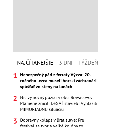
NAJČÍTANEJŠIE
3 DNI
TÝŽDEŇ
Nebezpečný pád z ferraty Výzva: 20-
ročného lezca museli horskí záchranári
spúšťať zo steny na lanách
Ničivý nočný požiar v obci Braväcovo:
Plamene zničili DESAŤ stavieb! Vyhlásili
MIMORIADNU situáciu
Dopravný kolaps v Bratislave: Pre
festival sa tvoria veľké kolóny zo