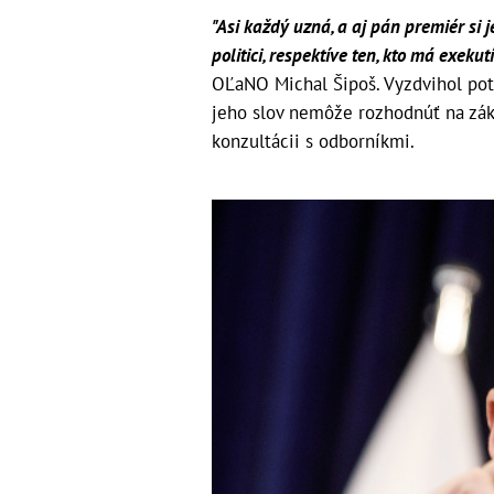
"Asi každý uzná, a aj pán premiér si
politici, respektíve ten, kto má exeku
OĽaNO Michal Šipoš. Vyzdvihol pot
jeho slov nemôže rozhodnúť na zák
konzultácii s odborníkmi.