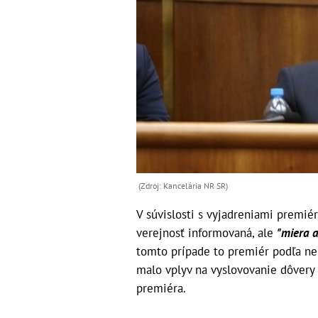
(Zdroj: Kancelária NR SR)
V súvislosti s vyjadreniami premiér
verejnosť informovaná, ale
"miera a
tomto prípade to premiér podľa neh
malo vplyv na vyslovovanie dôvery 
premiéra.