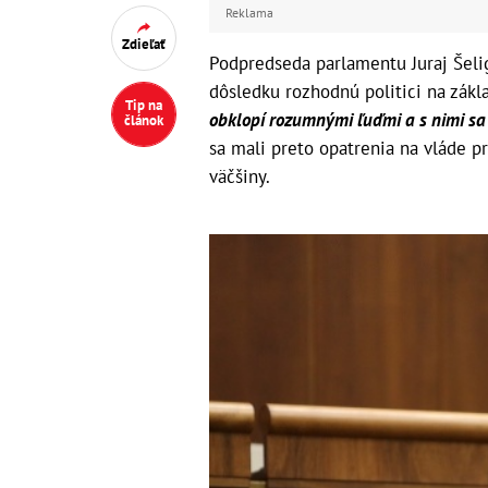
Reklama
Zdieľať
Podpredseda parlamentu Juraj Šelig
dôsledku rozhodnú politici na zákl
Tip na
obklopí rozumnými ľuďmi a s nimi sa 
článok
sa mali preto opatrenia na vláde p
väčšiny.