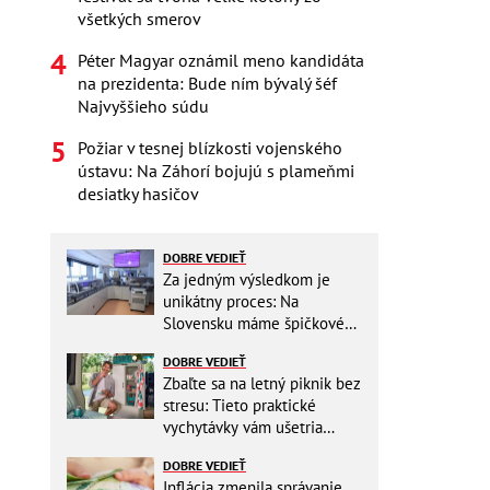
všetkých smerov
Péter Magyar oznámil meno kandidáta
na prezidenta: Bude ním bývalý šéf
Najvyššieho súdu
Požiar v tesnej blízkosti vojenského
ústavu: Na Záhorí bojujú s plameňmi
desiatky hasičov
DOBRE VEDIEŤ
Za jedným výsledkom je
unikátny proces: Na
Slovensku máme špičkové
pracovisko
DOBRE VEDIEŤ
Zbaľte sa na letný piknik bez
stresu: Tieto praktické
vychytávky vám ušetria
miesto v batohu!
DOBRE VEDIEŤ
Inflácia zmenila správanie