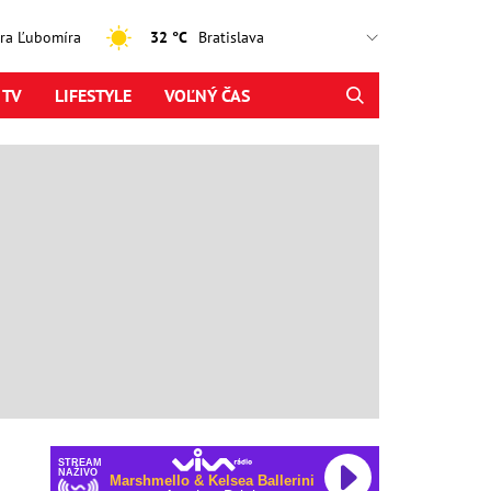
jtra Ľubomíra
32 °C
 TV
LIFESTYLE
VOĽNÝ ČAS
STREAM
NAŽIVO
Marshmello & Kelsea Ballerini