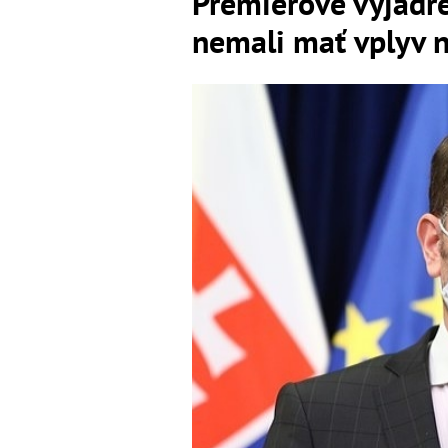
Premiérove vyjadre
nemali mať vplyv n