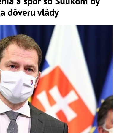
nia a spor so Sulíkom by
a dôveru vlády