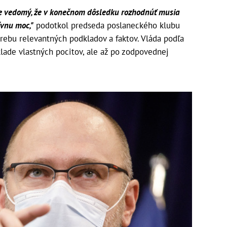
 je vedomý, že v konečnom dôsledku rozhodnúť musia
tívnu moc,"
podotkol predseda poslaneckého klubu
rebu relevantných podkladov a faktov. Vláda podľa
lade vlastných pocitov, ale až po zodpovednej