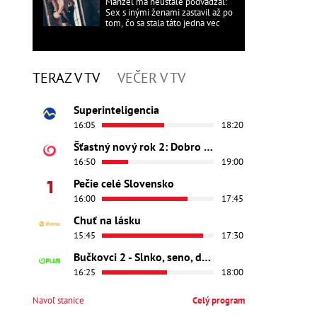
Manžel ma neustále podvádzal:
Sex s inými ženami zastavil až po
tom, čo sa stala táto jedna vec
TERAZ V TV
VEČER V TV
Superinteligencia
16:05
18:20
Šťastný nový rok 2: Dobro došli
16:50
19:00
Pečie celé Slovensko
16:00
17:45
Chuť na lásku
15:45
17:30
Bučkovci 2 - Slnko, seno, dedina
16:25
18:00
Navoľ stanice
Celý program