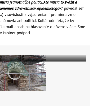
musia jednoznačne politici. Ale musia to zvážiť a
konómov, zdravotníkov, epidemiológov,"
povedal šéf
) v súvislosti s vyjadreniami premiéra, že o
ómovia ani politici. Kollár odmieta, že by
íka mali dosah na hlasovanie o dôvere vláde. Sme
v kabinet podporí.