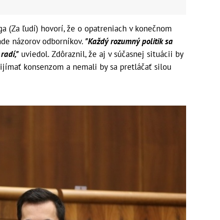
a (Za ľudí) hovorí, že o opatreniach v konečnom
ade názorov odborníkov.
"Každý rozumný politik sa
radí,"
uviedol. Zdôraznil, že aj v súčasnej situácii by
rijímať konsenzom a nemali by sa pretláčať silou