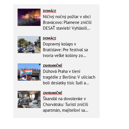
DOMÁCE
Ničivý nočný požiar v obci
Braväcovo: Plamene zničili
DESAŤ stavieb! Vyhlásili
MIMORIADNU situáciu
DOMÁCE
Dopravný kolaps v
Bratislave: Pre festival sa
tvoria veľké kolóny zo
všetkých smerov
ZAHRANIČNÉ
Dúhová Praha v tieni
tragédie z Berlína: V uliciach
boli desiatky tisíc ľudí a
stovky policajtov
ZAHRANIČNÉ
Škandál na dovolenke v
Chorvátsku: Turisti zničili
apartmán, majiteľovi sa
vysmievali a ešte chcú
preplatiť hotel