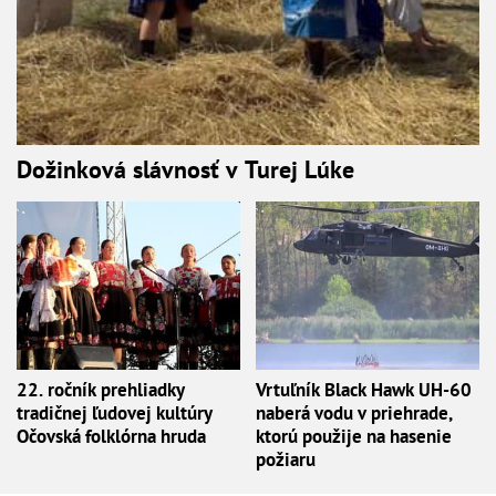
Dožinková slávnosť v Turej Lúke
22. ročník prehliadky
Vrtuľník Black Hawk UH-60
tradičnej ľudovej kultúry
naberá vodu v priehrade,
Očovská folklórna hruda
ktorú použije na hasenie
požiaru