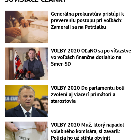
Generálna prokuratúra pristúpi k
prevereniu postupu pri voľbách:
Zamerali sa na Petržalku
VOĽBY 2020 OĽaNO sa po víťazstve
vo voľbách finančne dotiahlo na
Smer-SD
VOĽBY 2020 Do parlamentu boli
zvolení aj viacerí primátori a
starostovia
VOĽBY 2020 Muž, ktorý napadol
volebného komisára, si zavaril:
Polícia ho už stihla obviniť