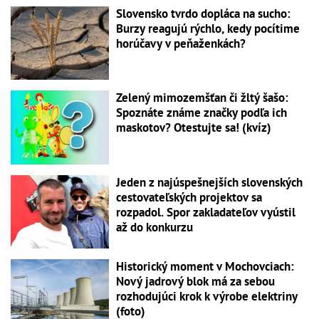
Slovensko tvrdo dopláca na sucho:
Burzy reagujú rýchlo, kedy pocítime
horúčavy v peňaženkách?
Zelený mimozemšťan či žltý šašo:
Spoznáte známe značky podľa ich
maskotov? Otestujte sa! (kvíz)
Jeden z najúspešnejších slovenských
cestovateľských projektov sa
rozpadol. Spor zakladateľov vyústil
až do konkurzu
Historický moment v Mochovciach:
Nový jadrový blok má za sebou
rozhodujúci krok k výrobe elektriny
(foto)