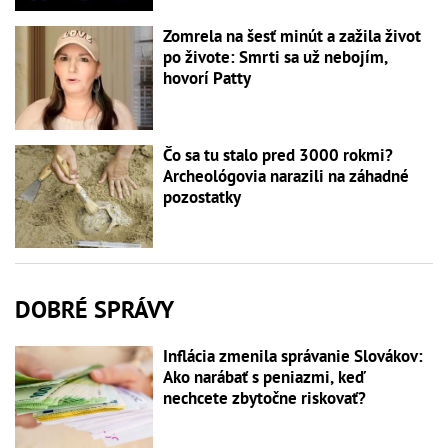
Zomrela na šesť minút a zažila život
po živote: Smrti sa už nebojím,
hovorí Patty
Čo sa tu stalo pred 3000 rokmi?
Archeológovia narazili na záhadné
pozostatky
DOBRÉ SPRÁVY
Inflácia zmenila správanie Slovákov:
Ako narábať s peniazmi, keď
nechcete zbytočne riskovať?