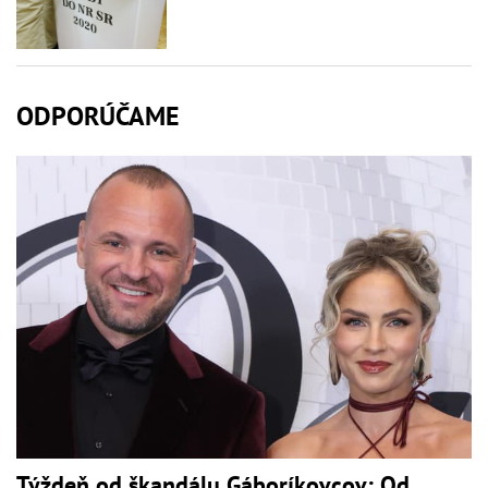
ODPORÚČAME
Týždeň od škandálu Gáboríkovcov: Od