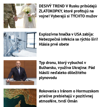
DESIVÝ TREND V Rusku pribúdajú
ZLATOKOPKY, ktoré profitujú na
vojne! Vyberajú si TÝCHTO mužov
Explozívna hnačka v USA zabíja:
Nebezpečná infekcia sa rýchlo šíri!
Hlásia prvé obete
Typ dronu, ktorý vybuchol v
Bulharsku, využíva Ukrajina: Pád
hlásili neďaleko dôležitého
plynovodu
Rokovania s Iránom o Hormuzskom
prielive prebiehajú v pozitívnej
atmosfére, tvrdí Omán