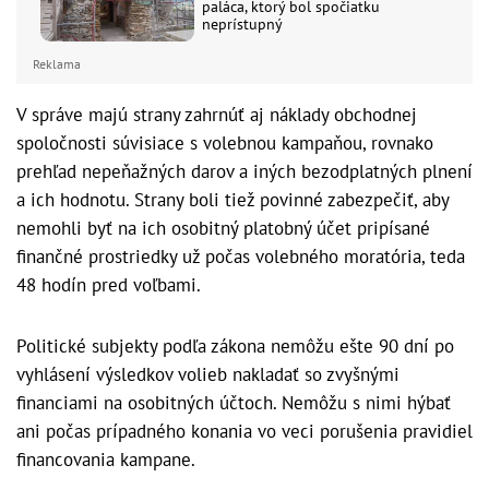
paláca, ktorý bol spočiatku
neprístupný
Reklama
V správe majú strany zahrnúť aj náklady obchodnej
spoločnosti súvisiace s volebnou kampaňou, rovnako
prehľad nepeňažných darov a iných bezodplatných plnení
a ich hodnotu. Strany boli tiež povinné zabezpečiť, aby
nemohli byť na ich osobitný platobný účet pripísané
finančné prostriedky už počas volebného moratória, teda
48 hodín pred voľbami.
Politické subjekty podľa zákona nemôžu ešte 90 dní po
vyhlásení výsledkov volieb nakladať so zvyšnými
financiami na osobitných účtoch. Nemôžu s nimi hýbať
ani počas prípadného konania vo veci porušenia pravidiel
financovania kampane.