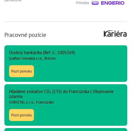
Pracovné pozície
Osobný bankár/ka (Ref. č.: 1005269)
Grafton Slovakia s.r.o., Brezno
Pozri ponuku
Hľadáme zváračov CO₂ (135) do Francúzska | Ubytovanie
zdarma
CHRISTAL s. r. o., Francúzsko
Pozri ponuku