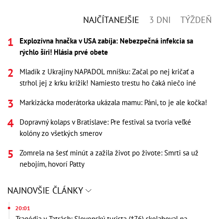
NAJČÍTANEJŠIE
3 DNI
TÝŽDEŇ
Explozívna hnačka v USA zabíja: Nebezpečná infekcia sa
rýchlo šíri! Hlásia prvé obete
Mladík z Ukrajiny NAPADOL mníšku: Začal po nej kričať a
strhol jej z krku krížik! Namiesto trestu ho čaká niečo iné
Markizácka moderátorka ukázala mamu: Páni, to je ale kočka!
Dopravný kolaps v Bratislave: Pre festival sa tvoria veľké
kolóny zo všetkých smerov
Zomrela na šesť minút a zažila život po živote: Smrti sa už
nebojím, hovorí Patty
NAJNOVŠIE ČLÁNKY
20:01
Tragédia v Tatrách: Slovenský turista (†76) skolaboval na