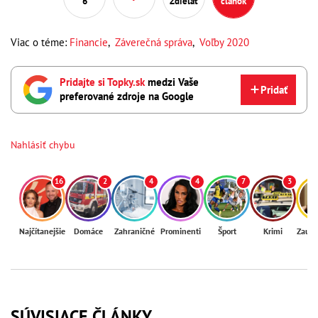
6
Zdieľať
článok
Viac o téme:
Financie
,
Záverečná správa
,
Voľby 2020
Pridajte si Topky.sk
medzi Vaše
Pridať
preferované zdroje na Google
Nahlásiť chybu
16
2
4
4
7
3
Najčítanejšie
Domáce
Zahraničné
Prominenti
Šport
Krimi
Zaují
SÚVISIACE ČLÁNKY