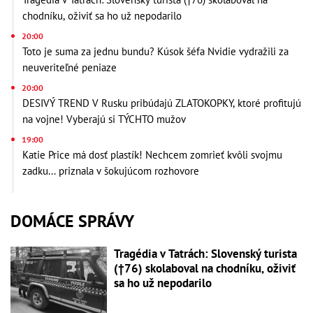
chodníku, oživiť sa ho už nepodarilo
20:00
Toto je suma za jednu bundu? Kúsok šéfa Nvidie vydražili za
neuveriteľné peniaze
20:00
DESIVÝ TREND V Rusku pribúdajú ZLATOKOPKY, ktoré profitujú
na vojne! Vyberajú si TÝCHTO mužov
19:00
Katie Price má dosť plastík! Nechcem zomrieť kvôli svojmu
zadku... priznala v šokujúcom rozhovore
DOMÁCE SPRÁVY
Tragédia v Tatrách: Slovenský turista
(†76) skolaboval na chodníku, oživiť
sa ho už nepodarilo