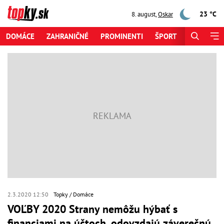
23 °C
8. august
,
Oskar
DOMÁCE
ZAHRANIČNÉ
PROMINENTI
ŠPORT
ZAUJÍMAV
2.3.2020 12:50
Topky
Domáce
VOĽBY 2020 Strany nemôžu hýbať s
financiami na účtoch, odovzdajú záverečnú