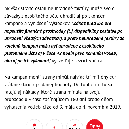
Ak však strane ostali neuhradené faktúry, môže svoje
záväzky z osobitného účtu uhradiť aj po skončení
kampane a vyhlásení výsledkov.
"Zákaz platí iba pre
nepoužité finančné prostriedky (t. j. disponibilný zostatok po
uhradení všetkých záväzkov), a preto neuhradené faktúry za
volebnú kampaň môžu byť uhradené z osobitného
platobného účtu aj v čase 48 hodín pred konaním volieb,
ako aj po ich vykonaní,"
vysvetľuje rezort vnútra.
Na kampaň mohli strany minúť najviac tri milióny eur
vrátane dane z pridanej hodnoty. Do tohto limitu sa
rátajú aj náklady, ktoré strana minula na svoju
propagáciu v čase začínajúcom 180 dní predo dňom
vyhlásenia volieb, čiže od 9. mája do 4. novembra 2019.
Tip na