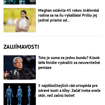
Meghan oslávila 45 rokov, kráľovská
rodina sa na ňu vykašľala! Prišlo jej
jediné prianie od...
ZAUJÍMAVOSTI
Toto je suma za jednu bundu? Kúsok
šéfa Nvidie vydražili za neuveriteľné
peniaze
5 najdôležitejších rád ortopéda pre
zdravé kosti a kĺby: Začať treba oveľa
skôr, než začnú bolieť