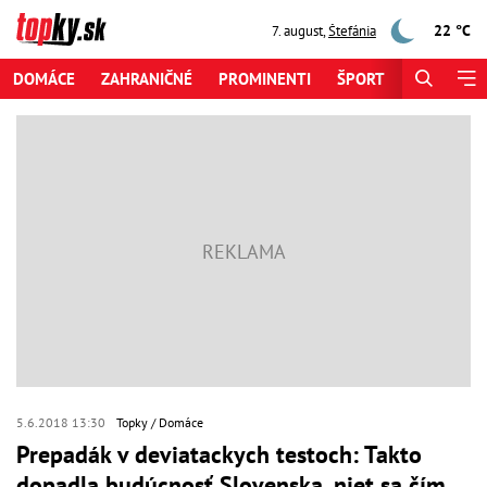
22 °C
7. august
,
Štefánia
DOMÁCE
ZAHRANIČNÉ
PROMINENTI
ŠPORT
ZAUJÍMAV
5.6.2018 13:30
Topky
Domáce
Prepadák v deviatackych testoch: Takto
dopadla budúcnosť Slovenska, niet sa čím