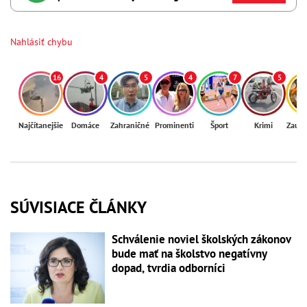
Nahlásiť chybu
16
4
5
4
7
5
Najčítanejšie
Domáce
Zahraničné
Prominenti
Šport
Krimi
Zaují
SÚVISIACE ČLÁNKY
Schválenie noviel školských zákonov
bude mať na školstvo negatívny
dopad, tvrdia odborníci