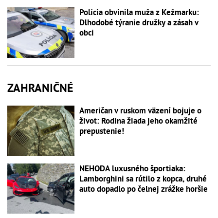
Polícia obvinila muža z Kežmarku:
Dlhodobé týranie družky a zásah v
obci
ZAHRANIČNÉ
Američan v ruskom väzení bojuje o
život: Rodina žiada jeho okamžité
prepustenie!
NEHODA luxusného športiaka:
Lamborghini sa rútilo z kopca, druhé
auto dopadlo po čelnej zrážke horšie