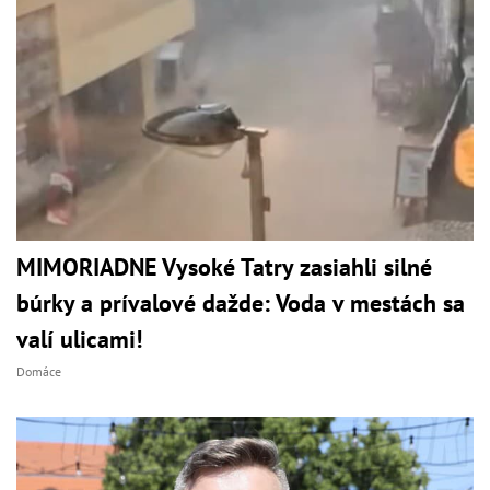
MIMORIADNE Vysoké Tatry zasiahli silné
búrky a prívalové dažde: Voda v mestách sa
valí ulicami!
Domáce