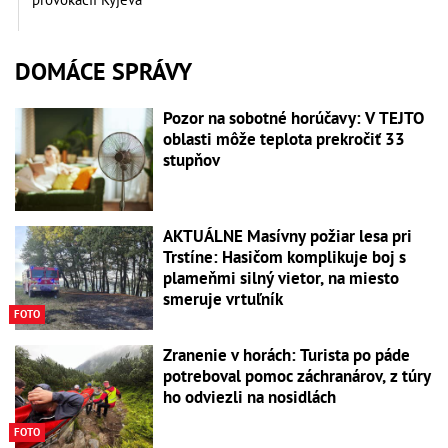
DOMÁCE SPRÁVY
Pozor na sobotné horúčavy: V TEJTO
oblasti môže teplota prekročiť 33
stupňov
AKTUÁLNE Masívny požiar lesa pri
Trstíne: Hasičom komplikuje boj s
plameňmi silný vietor, na miesto
smeruje vrtuľník
FOTO
Zranenie v horách: Turista po páde
potreboval pomoc záchranárov, z túry
ho odviezli na nosidlách
FOTO