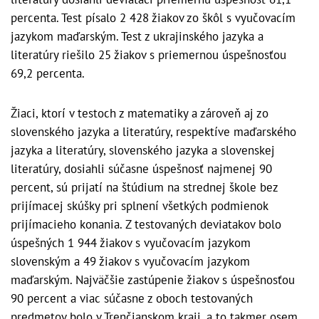
percenta. Test písalo 2 428 žiakov zo škôl s vyučovacím
jazykom maďarským. Test z ukrajinského jazyka a
literatúry riešilo 25 žiakov s priemernou úspešnosťou
69,2 percenta.
Žiaci, ktorí v testoch z matematiky a zároveň aj zo
slovenského jazyka a literatúry, respektíve maďarského
jazyka a literatúry, slovenského jazyka a slovenskej
literatúry, dosiahli súčasne úspešnosť najmenej 90
percent, sú prijatí na štúdium na strednej škole bez
prijímacej skúšky pri splnení všetkých podmienok
prijímacieho konania. Z testovaných deviatakov bolo
úspešných 1 944 žiakov s vyučovacím jazykom
slovenským a 49 žiakov s vyučovacím jazykom
maďarským. Najväčšie zastúpenie žiakov s úspešnosťou
90 percent a viac súčasne z oboch testovaných
predmetov bolo v Trenčianskom kraji, a to takmer osem