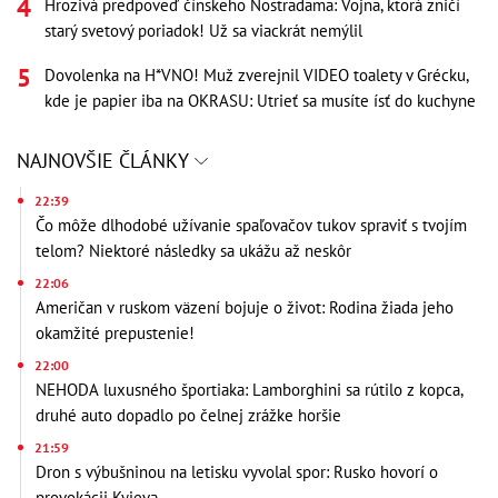
Hrozivá predpoveď čínskeho Nostradama: Vojna, ktorá zničí
starý svetový poriadok! Už sa viackrát nemýlil
Dovolenka na H*VNO! Muž zverejnil VIDEO toalety v Grécku,
kde je papier iba na OKRASU: Utrieť sa musíte ísť do kuchyne
NAJNOVŠIE ČLÁNKY
22:39
Čo môže dlhodobé užívanie spaľovačov tukov spraviť s tvojím
telom? Niektoré následky sa ukážu až neskôr
22:06
Američan v ruskom väzení bojuje o život: Rodina žiada jeho
okamžité prepustenie!
22:00
NEHODA luxusného športiaka: Lamborghini sa rútilo z kopca,
druhé auto dopadlo po čelnej zrážke horšie
21:59
Dron s výbušninou na letisku vyvolal spor: Rusko hovorí o
provokácii Kyjeva