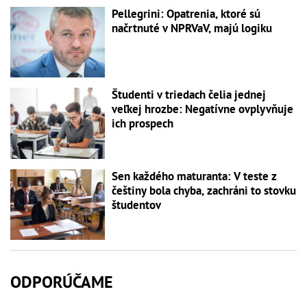
Pellegrini: Opatrenia, ktoré sú
načrtnuté v NPRVaV, majú logiku
Študenti v triedach čelia jednej
veľkej hrozbe: Negatívne ovplyvňuje
ich prospech
Sen každého maturanta: V teste z
češtiny bola chyba, zachráni to stovku
študentov
ODPORÚČAME