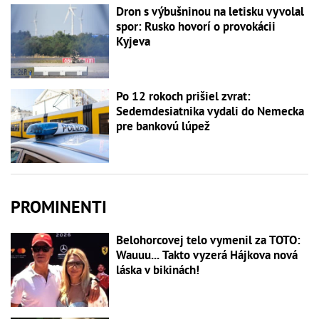
Dron s výbušninou na letisku vyvolal
spor: Rusko hovorí o provokácii
Kyjeva
Po 12 rokoch prišiel zvrat:
Sedemdesiatnika vydali do Nemecka
pre bankovú lúpež
PROMINENTI
Belohorcovej telo vymenil za TOTO:
Wauuu... Takto vyzerá Hájkova nová
láska v bikinách!