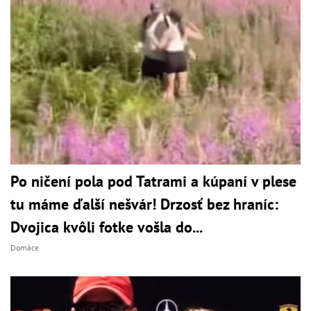
Po ničení pola pod Tatrami a kúpaní v plese
tu máme ďalší nešvár! Drzosť bez hraníc:
Dvojica kvôli fotke vošla do...
Domáce