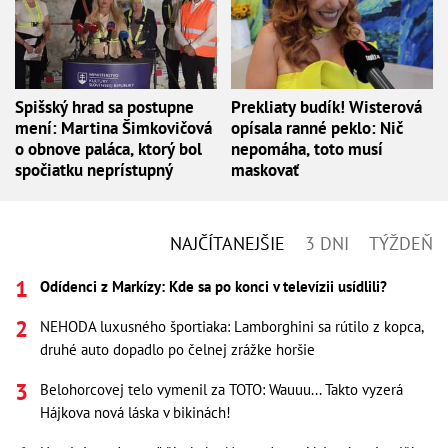
Spišský hrad sa postupne
Prekliaty budík! Wisterová
mení: Martina Šimkovičová
opísala ranné peklo: Nič
o obnove paláca, ktorý bol
nepomáha, toto musí
spočiatku neprístupný
maskovať
NAJČÍTANEJŠIE
3 DNI
TÝŽDEŇ
Odídenci z Markízy: Kde sa po konci v televízii usídlili?
NEHODA luxusného športiaka: Lamborghini sa rútilo z kopca,
druhé auto dopadlo po čelnej zrážke horšie
Belohorcovej telo vymenil za TOTO: Wauuu... Takto vyzerá
Hájkova nová láska v bikinách!