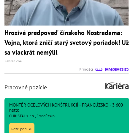
Hrozivá predpoveď čínskeho Nostradama:
Vojna, ktorá zničí starý svetový poriadok! Už
sa viackrát nemýlil
Zahraničné
Pracovné pozície
MONTÉR OCEĽOVÝCH KONŠTRUKCIÍ - FRANCÚZSKO - 3 600
netto
CHRISTAL s. r. o., Francúzsko
Pozri ponuku