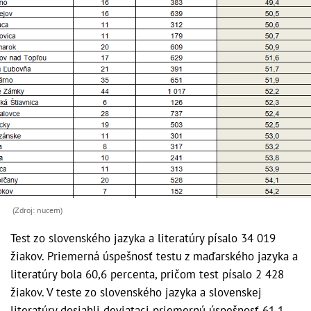
(Zdroj: nucem)
Test zo slovenského jazyka a literatúry písalo 34 019
žiakov. Priemerná úspešnosť testu z maďarského jazyka a
literatúry bola 60,6 percenta, pričom test písalo 2 428
žiakov. V teste zo slovenského jazyka a slovenskej
literatúry dosiahli deviataci priemernú úspešnosť 61,1