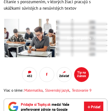
čítanie s porozumením, v ktorých žiaci pracujú s
ukážkami súvislých a nesúvislých textov
Zobraziť galériu
(8)
Tip na
452
Zdieľať
článok
Viac o téme:
Matematika
,
Slovenský jazyk
,
Testovanie 9
Pridajte si Topky.sk
medzi Vaše
Pridať
preferované zdroje na Google