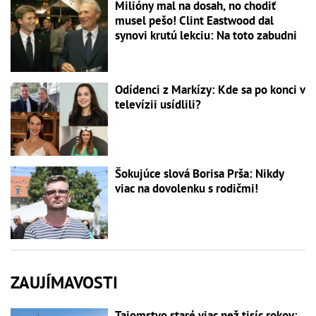
Milióny mal na dosah, no chodiť
musel pešo! Clint Eastwood dal
synovi krutú lekciu: Na toto zabudni
Odídenci z Markízy: Kde sa po konci v
televízii usídlili?
Šokujúce slová Borisa Prša: Nikdy
viac na dovolenku s rodičmi!
ZAUJÍMAVOSTI
Tajomstvo staré viac než tisíc rokov: