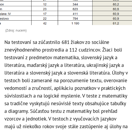
(Zdroj: nucem)
Na testovaní sa zúčastnilo 681 žiakov zo sociálne
znevýhodneného prostredia a 112 cudzincov. Žiaci boli
testovaní z predmetov matematika, slovenský jazyk a
literatúra, maďarský jazyk a literatúra, ukrajinský jazyk a
literatúra a slovenský jazyk a slovenská literatúra. Úlohy v
testoch boli zamerané na porozumenie textu, overovanie
vedomostí a zručností, aplikáciu poznatkov v praktických
súvislostiach a na logické myslenie. V teste z matematiky
sa tradične vyskytujú nesúvislé texty obsahujúce tabuľky
a diagramy. Súčasťou testu z matematiky bol prehľad
vzorcov a jednotiek. V testoch z vyučovacích jazykov
majú už niekoľko rokov svoje stále zastúpenie aj úlohy na