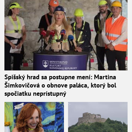
Spišský hrad sa postupne mení: Martina
Šimkovičová o obnove paláca, ktorý bol
spočiatku neprístupný