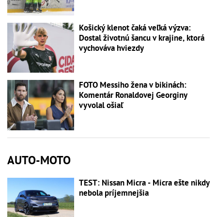
Košický klenot čaká veľká výzva:
Dostal životnú šancu v krajine, ktorá
vychováva hviezdy
FOTO Messiho žena v bikinách:
Komentár Ronaldovej Georginy
vyvolal ošiaľ
AUTO-MOTO
TEST: Nissan Micra - Micra ešte nikdy
nebola príjemnejšia