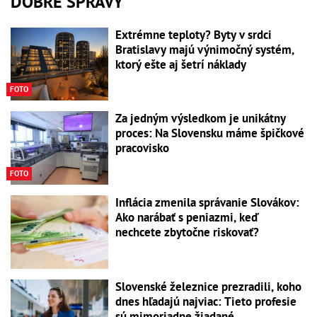
DOBRÉ SPRÁVY
Extrémne teploty? Byty v srdci
Bratislavy majú výnimočný systém,
ktorý ešte aj šetrí náklady
FOTO
Za jedným výsledkom je unikátny
proces: Na Slovensku máme špičkové
pracovisko
FOTO
Inflácia zmenila správanie Slovákov:
Ako narábať s peniazmi, keď
nechcete zbytočne riskovať?
Slovenské železnice prezradili, koho
dnes hľadajú najviac: Tieto profesie
sú mimoriadne žiadané