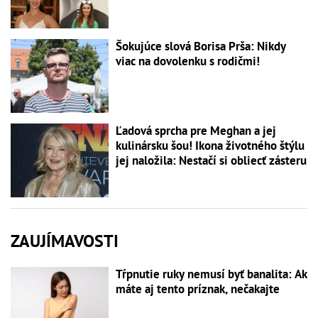
Šokujúce slová Borisa Prša: Nikdy
viac na dovolenku s rodičmi!
Ľadová sprcha pre Meghan a jej
kulinársku šou! Ikona životného štýlu
jej naložila: Nestačí si obliecť zásteru
ZAUJÍMAVOSTI
Tŕpnutie ruky nemusí byť banalita: Ak
máte aj tento príznak, nečakajte