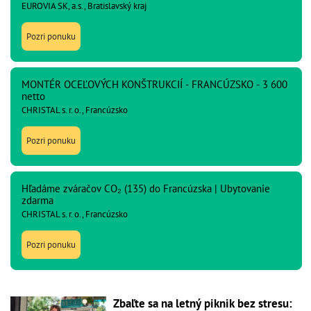
EUROVIA SK, a.s., Bratislavský kraj
Pozri ponuku
MONTÉR OCEĽOVÝCH KONŠTRUKCIÍ - FRANCÚZSKO - 3 600
netto
CHRISTAL s. r. o., Francúzsko
Pozri ponuku
Hľadáme zváračov CO₂ (135) do Francúzska | Ubytovanie
zdarma
CHRISTAL s. r. o., Francúzsko
Pozri ponuku
Zbaľte sa na letný piknik bez stresu: