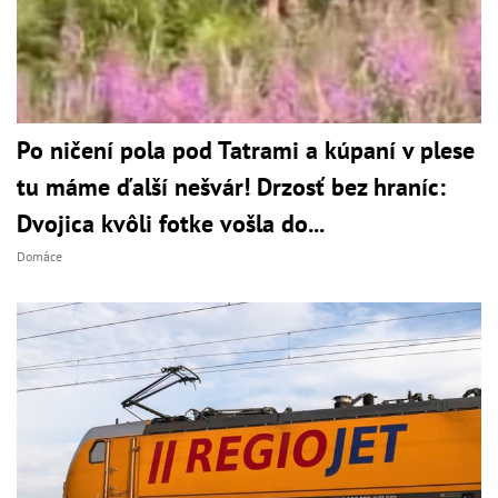
Po ničení pola pod Tatrami a kúpaní v plese
tu máme ďalší nešvár! Drzosť bez hraníc:
Dvojica kvôli fotke vošla do...
Domáce