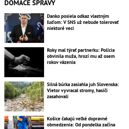
DOMÁCE SPRÁVY
Danko posiela odkaz vlastným
ľuďom: V SNS už nebude tolerovať
niektoré veci
Roky mal týrať partnerku: Polícia
obvinila muža, hrozí mu až osem
rokov väzenia
Silná búrka zasiahla juh Slovenska:
Vietor vyvracal stromy, hasiči
zasahovali
Košice čakajú veľké dopravné
obmedzenia: Od pondelka začína