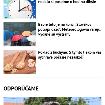
nedeľu si pospíme o hodinu dlhšie
Babie leto je na konci, Slovákov
potrápi dážď: Meteorológovia varujú,
vydané sú výstrahy
Poklad z kuchyne: S týmto liekom vás
sychravé počasie nezaskočí
ODPORÚČAME