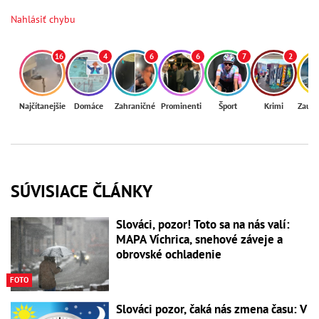
Nahlásiť chybu
16
4
6
6
7
2
Najčítanejšie
Domáce
Zahraničné
Prominenti
Šport
Krimi
Zaují
SÚVISIACE ČLÁNKY
Slováci, pozor! Toto sa na nás valí:
MAPA Víchrica, snehové záveje a
obrovské ochladenie
FOTO
Slováci pozor, čaká nás zmena času: V