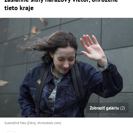
tieto kraje
Zobraziť galériu
(2)
Ilustračné foto (Zdroj: thinkstock.com)