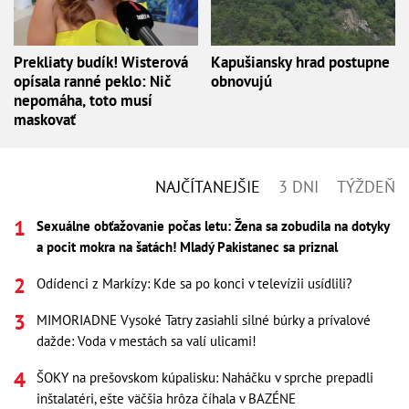
Prekliaty budík! Wisterová
Kapušiansky hrad postupne
opísala ranné peklo: Nič
obnovujú
nepomáha, toto musí
maskovať
NAJČÍTANEJŠIE
3 DNI
TÝŽDEŇ
Sexuálne obťažovanie počas letu: Žena sa zobudila na dotyky
a pocit mokra na šatách! Mladý Pakistanec sa priznal
Odídenci z Markízy: Kde sa po konci v televízii usídlili?
MIMORIADNE Vysoké Tatry zasiahli silné búrky a prívalové
dažde: Voda v mestách sa valí ulicami!
ŠOKY na prešovskom kúpalisku: Naháčku v sprche prepadli
inštalatéri, ešte väčšia hrôza číhala v BAZÉNE