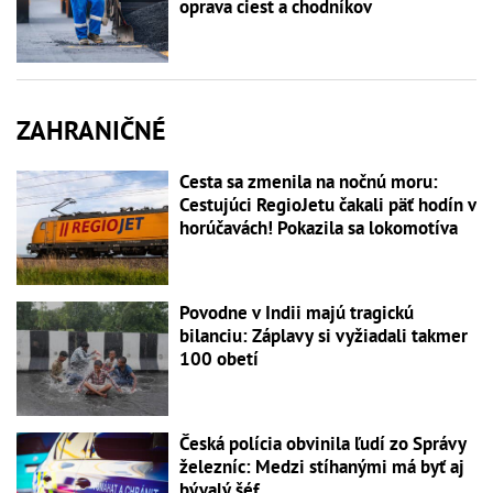
oprava ciest a chodníkov
ZAHRANIČNÉ
Cesta sa zmenila na nočnú moru:
Cestujúci RegioJetu čakali päť hodín v
horúčavách! Pokazila sa lokomotíva
Povodne v Indii majú tragickú
bilanciu: Záplavy si vyžiadali takmer
100 obetí
Česká polícia obvinila ľudí zo Správy
železníc: Medzi stíhanými má byť aj
bývalý šéf