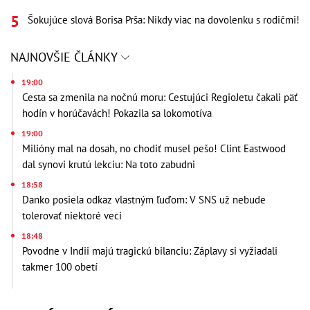
Šokujúce slová Borisa Prša: Nikdy viac na dovolenku s rodičmi!
NAJNOVŠIE ČLÁNKY
19:00
Cesta sa zmenila na nočnú moru: Cestujúci RegioJetu čakali päť
hodín v horúčavách! Pokazila sa lokomotíva
19:00
Milióny mal na dosah, no chodiť musel pešo! Clint Eastwood
dal synovi krutú lekciu: Na toto zabudni
18:58
Danko posiela odkaz vlastným ľuďom: V SNS už nebude
tolerovať niektoré veci
18:48
Povodne v Indii majú tragickú bilanciu: Záplavy si vyžiadali
takmer 100 obetí