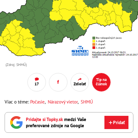
(Zdroj: SHMÚ)
Tip na
17
Zdieľať
článok
Viac o téme:
Počasie
,
Nárazový vietor
,
SHMÚ
Pridajte si Topky.sk
medzi Vaše
Pridať
preferované zdroje na Google