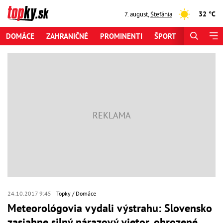
32 °C
7. august
,
Štefánia
DOMÁCE
ZAHRANIČNÉ
PROMINENTI
ŠPORT
ZAUJÍMAV
24.10.2017 9:45
Topky
Domáce
Meteorológovia vydali výstrahu: Slovensko
zasiahne silný nárazový vietor, ohrozené