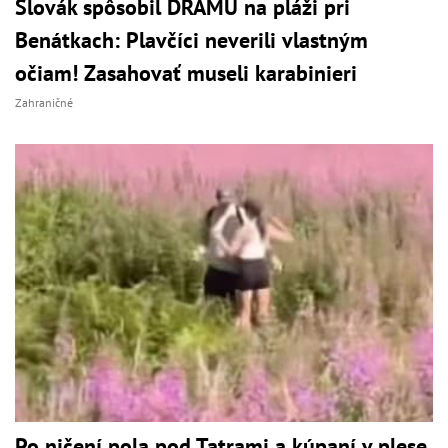
Slovák spôsobil DRÁMU na pláži pri
Benátkach: Plavčíci neverili vlastným
očiam! Zasahovať museli karabinieri
Zahraničné
Po ničení pola pod Tatrami a kúpaní v plese