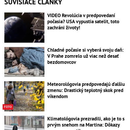
SÚVISIACE ČLÁNKY
VIDEO Revolúcia v predpovedaní
počasia? USA vypustia satelit, toto
zachráni životy!
Chladné počasie si vyberá svoju daň:
V Prahe zomrelo už viac než desať
bezdomovcov
Meteorológovia predpovedajú ďalšiu
zmenu: Drastický teplotný skok pred
víkendom
FOTO
Klimatológovia prezradili, ako je to s
prvým snehom na Martina: Dôkazy