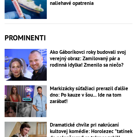
naliehavé opatrenia
PROMINENTI
Ako Gáboríkovci roky budovali svoj
verejný obraz: Zamilovaný pár a
rodinná idylka! Zmenilo sa niečo?
Markizácky súťažiaci prerazil ďalšie
dno: Po kauze v šou... Ide na tom
zarábať!
Dramatické chvíle pri nakrúcaní
kultovej komédie: Horolezec "tatínek