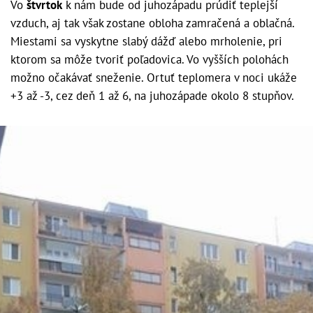
Vo
štvrtok
k nám bude od juhozápadu prúdiť teplejší
vzduch, aj tak však zostane obloha zamračená a oblačná.
Miestami sa vyskytne slabý dážď alebo mrholenie, pri
ktorom sa môže tvoriť poľadovica. Vo vyšších polohách
možno očakávať sneženie. Ortuť teplomera v noci ukáže
+3 až -3, cez deň 1 až 6, na juhozápade okolo 8 stupňov.