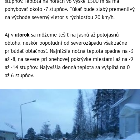
stupňov. Teplota na horách vo výške 1500 m sa má
pohybovať okolo -7 stupňov. Fúkať bude slabý premenlivý,
na východe severný vietor s rýchlosťou 20 km/h.
Aj v
utorok
sa môžeme tešiť na jasnú až polojasnú
oblohu, neskôr popoludní od severozápadu však začne
pribúdať oblačnosť. Najnižšia nočná teplota spadne na -3
až -8, na severe pri snehovej pokrývke miestami až na -9
až -14 stupňov. Najvyššia denná teplota sa vyšplhá na 0
až 6 stupňov.