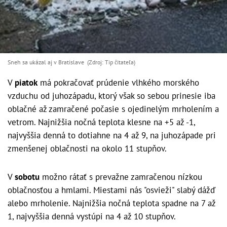
Sneh sa ukázal aj v Bratislave (Zdroj: Tip čitateľa)
V
piatok
má pokračovať prúdenie vlhkého morského
vzduchu od juhozápadu, ktorý však so sebou prinesie iba
oblačné až zamračené počasie s ojedinelým mrholením a
vetrom. Najnižšia nočná teplota klesne na +5 až -1,
najvyššia denná to dotiahne na 4 až 9, na juhozápade pri
zmenšenej oblačnosti na okolo 11 stupňov.
V
sobotu
možno rátať s prevažne zamračenou nízkou
oblačnosťou a hmlami. Miestami nás "osvieži" slabý dážď
alebo mrholenie. Najnižšia nočná teplota spadne na 7 až
1, najvyššia denná vystúpi na 4 až 10 stupňov.