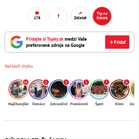
Tip na
178
Zdieľať
článok
Pridajte si Topky.sk
medzi Vaše
Pridať
preferované zdroje na Google
Nahlásiť chybu
16
2
3
1
7
6
Najčítanejšie
Domáce
Zahraničné
Prominenti
Šport
Krimi
Zaují