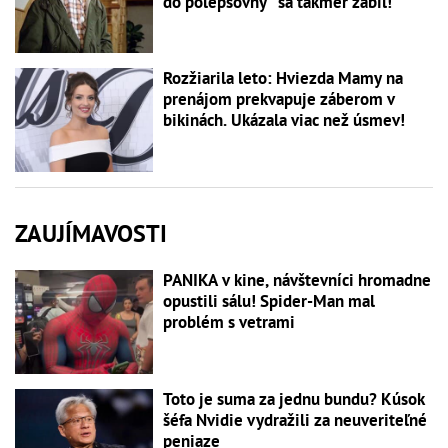
do polepšovny" sa takmer zabil!
Rozžiarila leto: Hviezda Mamy na
prenájom prekvapuje záberom v
bikinách. Ukázala viac než úsmev!
ZAUJÍMAVOSTI
PANIKA v kine, návštevníci hromadne
opustili sálu! Spider-Man mal
problém s vetrami
Toto je suma za jednu bundu? Kúsok
šéfa Nvidie vydražili za neuveriteľné
peniaze