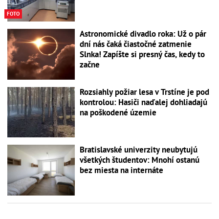
FOTO
Astronomické divadlo roka: Už o pár
dní nás čaká čiastočné zatmenie
Slnka! Zapíšte si presný čas, kedy to
začne
Rozsiahly požiar lesa v Trstíne je pod
kontrolou: Hasiči naďalej dohliadajú
na poškodené územie
Bratislavské univerzity neubytujú
všetkých študentov: Mnohí ostanú
bez miesta na internáte