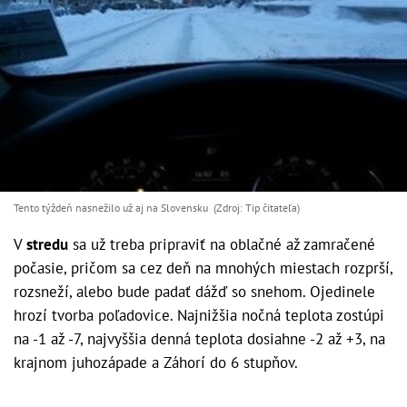
Tento týždeň nasnežilo už aj na Slovensku (Zdroj: Tip čitateľa)
V
stredu
sa už treba pripraviť na oblačné až zamračené
počasie, pričom sa cez deň na mnohých miestach rozprší,
rozsneží, alebo bude padať dážď so snehom. Ojedinele
hrozí tvorba poľadovice. Najnižšia nočná teplota zostúpi
na -1 až -7, najvyššia denná teplota dosiahne -2 až +3, na
krajnom juhozápade a Záhorí do 6 stupňov.