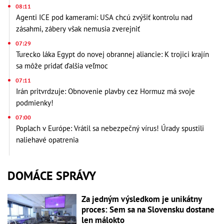
08:11
Agenti ICE pod kamerami: USA chcú zvýšiť kontrolu nad
zásahmi, zábery však nemusia zverejniť
07:29
Turecko láka Egypt do novej obrannej aliancie: K trojici krajín
sa môže pridať ďalšia veľmoc
07:11
Irán pritvrdzuje: Obnovenie plavby cez Hormuz má svoje
podmienky!
07:00
Poplach v Európe: Vrátil sa nebezpečný vírus! Úrady spustili
naliehavé opatrenia
DOMÁCE SPRÁVY
Za jedným výsledkom je unikátny
proces: Sem sa na Slovensku dostane
len málokto