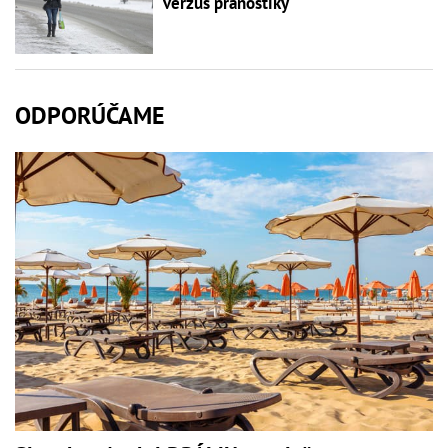
verzus pranostiky
ODPORÚČAME