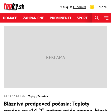
17 °C
9. august
,
Ľubomíra
DOMÁCE
ZAHRANIČNÉ
PROMINENTI
ŠPORT
ZAUJÍMAV
14.11.2016 6:04
Topky
Domáce
Bláznivá predpoveď počasia: Teploty
spadnú na -14 °C, potom príde zmena, ktorá