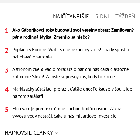
NAJČÍTANEJŠIE
3 DNI
TÝŽDEŇ
Ako Gáboríkovci roky budovali svoj verejný obraz: Zamilovaný
pár a rodinná idylka! Zmenilo sa niečo?
Poplach v Európe: Vrátil sa nebezpečný vírus! Úrady spustili
naliehavé opatrenia
Astronomické divadlo roka: Už o pár dní nás čaká čiastočné
zatmenie Slnka! Zapíšte si presný čas, kedy to začne
Markizácky súťažiaci prerazil ďalšie dno: Po kauze v šou... Ide
na tom zarábať!
Fico varuje pred extrémne suchou budúcnosťou: Zákaz
vývozu vody nestačí, čakajú nás miliardové investície
NAJNOVŠIE ČLÁNKY