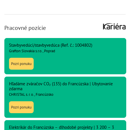
Pracovné pozície
Stavbyvedúci/stavbyvedúca (Ref. č.: 1004802)
Grafton Slovakia s.r.o., Poprad
Pozri ponuku
Hľadáme zváračov CO₂ (135) do Francúzska | Ubytovanie
zdarma
CHRISTAL s. r. o., Francúzsko
Pozri ponuku
Elektrikár do Francúzska – dlhodobé projekty | 3 200 – 3