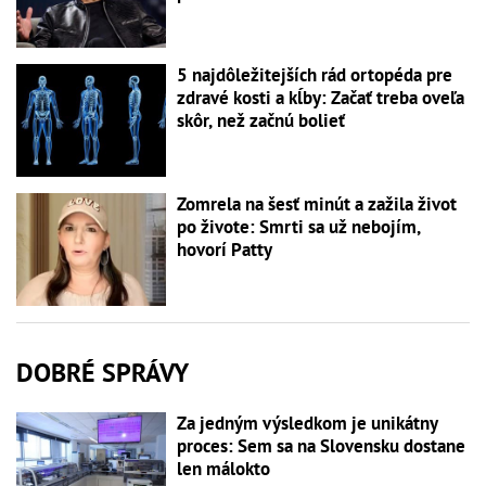
5 najdôležitejších rád ortopéda pre
zdravé kosti a kĺby: Začať treba oveľa
skôr, než začnú bolieť
Zomrela na šesť minút a zažila život
po živote: Smrti sa už nebojím,
hovorí Patty
DOBRÉ SPRÁVY
Za jedným výsledkom je unikátny
proces: Sem sa na Slovensku dostane
len málokto