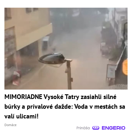
MIMORIADNE Vysoké Tatry zasiahli silné
búrky a prívalové dažde: Voda v mestách sa
valí ulicami!
Domáce