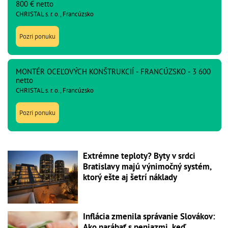
800 € netto
CHRISTAL s. r. o., Francúzsko
Pozri ponuku
MONTÉR OCEĽOVÝCH KONŠTRUKCIÍ - FRANCÚZSKO - 3 600
netto
CHRISTAL s. r. o., Francúzsko
Pozri ponuku
Extrémne teploty? Byty v srdci
Bratislavy majú výnimočný systém,
ktorý ešte aj šetrí náklady
Inflácia zmenila správanie Slovákov:
Ako narábať s peniazmi, keď