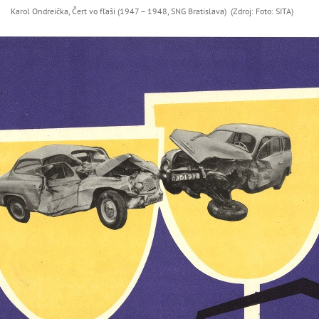
Karol Ondreička, Čert vo fľaši (1947 – 1948, SNG Bratislava) (Zdroj: Foto: SITA)