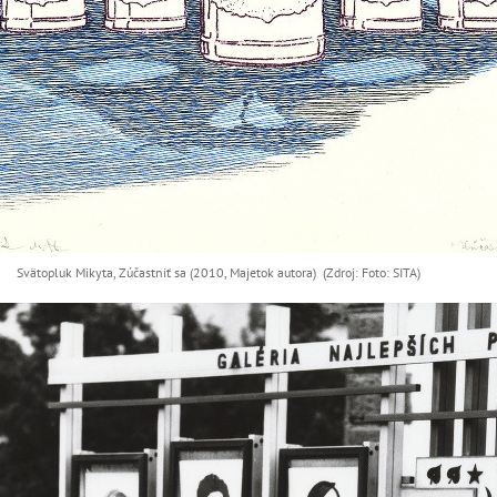
Svätopluk Mikyta, Zúčastniť sa (2010, Majetok autora) (Zdroj: Foto: SITA)