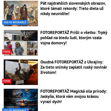
Päť najdrahších slovenských obrazov,
ktoré lámali rekordy: Tieto diela už
nikdy neuvidíte!
148 FB INTERAKCIÍ
FOTOREPORTÁŽ Prišli o všetko: Trpký
pohľad na biedu ľudí, ktorým vzala
vojna domovy!
FOTO
Osudná FOTOREPORTÁŽ z Ukrajiny:
Za tieto snímky zaplatil ruský novinár
životom!
FOTO
FOTOREPORTÁŽ Magická sila prírody:
Jaskyňa, ktorá vám svojou krásou
vyrazí dych!
131 FB INTERAKCIÍ