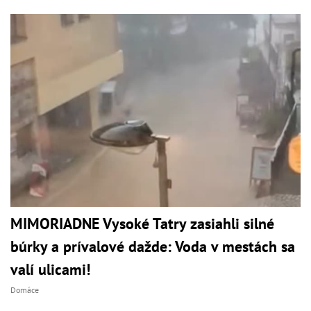
MIMORIADNE Vysoké Tatry zasiahli silné
búrky a prívalové dažde: Voda v mestách sa
valí ulicami!
Domáce