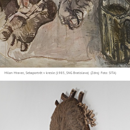
Milan Mravec, Sebaportrét v kresle (1985, SNG Bratislava) (Zdroj: Foto: SITA)