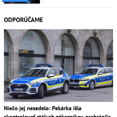
ODPORÚČAME
Niečo jej nesedelo: Pekárka išla
skontrolovať stálych zákazníkov, zachránila