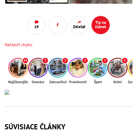
Tip na
19
Zdieľať
článok
Nahlásiť chybu
16
3
3
2
7
5
Najčítanejšie
Domáce
Zahraničné
Prominenti
Šport
Krimi
Zaují
SÚVISIACE ČLÁNKY