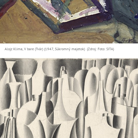
Alojz Klima, V bare (Tvár) (1947, Súkromný majetok) (Zdroj: Foto: SITA)