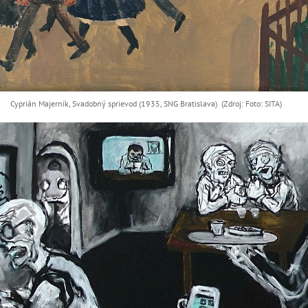
Cyprián Majerník, Svadobný sprievod (1935, SNG Bratislava) (Zdroj: Foto: SITA)