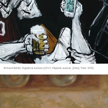
Richard Roháč, Digitálna kultúra (2013, Majetok autora) (Zdroj: Foto: SITA)