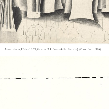
Milan Laluha, Fľaše (1969, Galéria M.A. Bazovského Trenčín) (Zdroj: Foto: SITA)