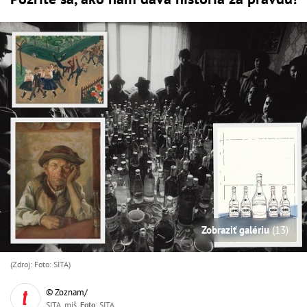
Zobraziť galériu
(13)
(Zdroj: Foto: SITA)
© Zoznam/
SITA, miš,
Foto
: SITA