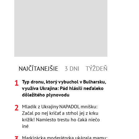
NAJČÍTANEJŠIE
3 DNI
TÝŽDEŇ
Typ dronu, ktorý vybuchol v Bulharsku,
využíva Ukrajina: Pád hlásili neďaleko
dôležitého plynovodu
Mladík z Ukrajiny NAPADOL mníšku:
Začal po nej kričať a strhol jej z krku
krížik! Namiesto trestu ho čaká niečo
iné
Markizácka moderátorka ukázala mamu: