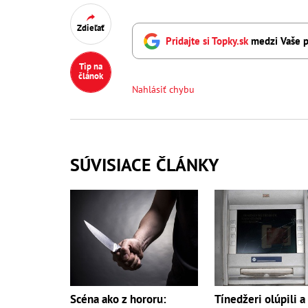
Zdieľať
Pridajte si Topky.sk
medzi Vaše p
Tip na
článok
Nahlásiť chybu
SÚVISIACE ČLÁNKY
Scéna ako z hororu:
Tínedžeri olúpili a 