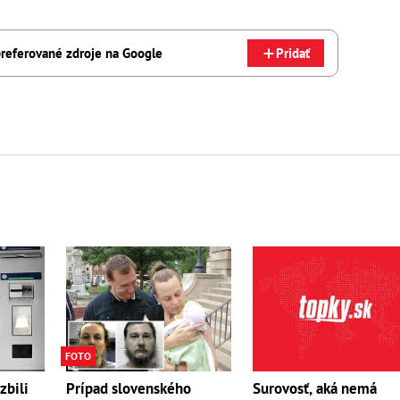
referované zdroje na Google
Pridať
FOTO
zbili
Prípad slovenského
Surovosť, aká nemá