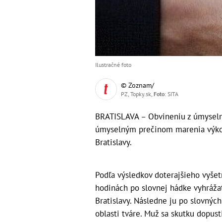
Ilustračné foto
© Zoznam/
PZ, Topky.sk,
Foto
: SITA
BRATISLAVA – Obvineniu z úmyseln
úmyselným prečinom marenia výkon
Bratislavy.
Podľa výsledkov doterajšieho vyše
hodinách po slovnej hádke vyhráža
Bratislavy. Následne ju po slovných
oblasti tváre. Muž sa skutku dopus