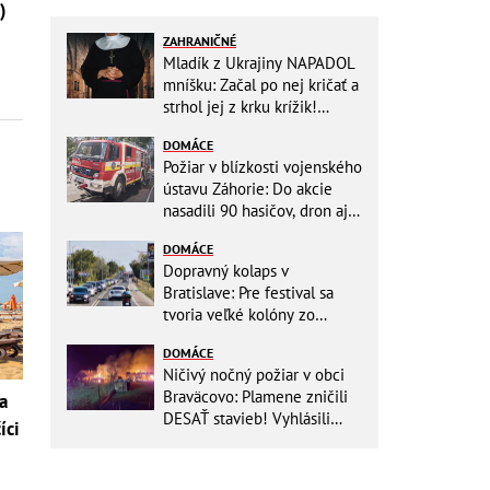
)
ZAHRANIČNÉ
Mladík z Ukrajiny NAPADOL
mníšku: Začal po nej kričať a
strhol jej z krku krížik!
Namiesto trestu ho čaká
DOMÁCE
niečo iné
Požiar v blízkosti vojenského
ústavu Záhorie: Do akcie
nasadili 90 hasičov, dron aj
vrtuľníky Black Hawk
DOMÁCE
Dopravný kolaps v
Bratislave: Pre festival sa
tvoria veľké kolóny zo
všetkých smerov
DOMÁCE
Ničivý nočný požiar v obci
Braväcovo: Plamene zničili
a
DESAŤ stavieb! Vyhlásili
íci
MIMORIADNU situáciu