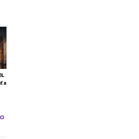
OL
ť a