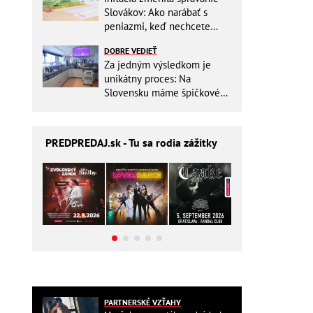
Slovákov: Ako narábať s
peniazmi, keď nechcete
zbytočne riskovať?
DOBRE VEDIEŤ
Za jedným výsledkom je
unikátny proces: Na
Slovensku máme špičkové
pracovisko
PREDPREDAJ
.sk - Tu sa rodia zážitky
PARTNERSKÉ VZŤAHY