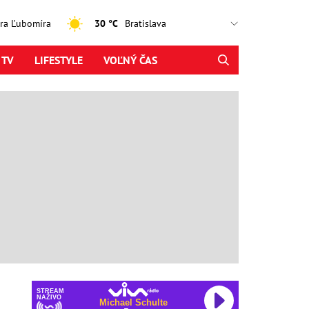
jtra Ľubomíra
30 °C
 TV
LIFESTYLE
VOĽNÝ ČAS
STREAM
NAŽIVO
Michael Schulte