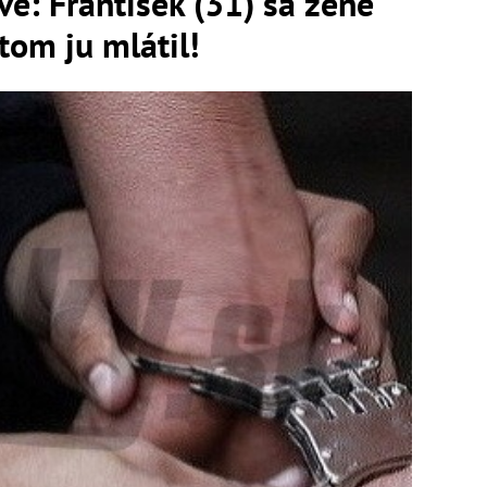
ave: František (31) sa žene
tom ju mlátil!