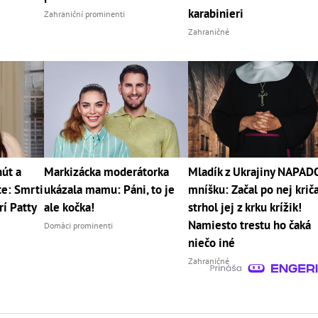
karabinieri
Zahraniční prominenti
Zahraničné
út a
Markizácka moderátorka
Mladík z Ukrajiny NAPAD
te: Smrti
ukázala mamu: Páni, to je
mníšku: Začal po nej kriča
rí Patty
ale kočka!
strhol jej z krku krížik!
Namiesto trestu ho čaká
Domáci prominenti
niečo iné
Zahraničné