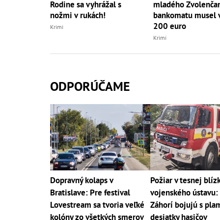
Rodine sa vyhrážal s
mladého Zvolenčan
nožmi v rukách!
bankomatu musel 
200 euro
Krimi
Krimi
ODPORÚČAME
Dopravný kolaps v
Požiar v tesnej blíz
Bratislave: Pre festival
vojenského ústavu:
Lovestream sa tvoria veľké
Záhorí bojujú s pl
kolóny zo všetkých smerov
desiatky hasičov