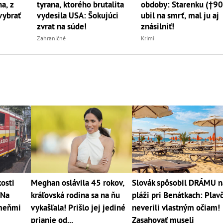
a, z
tyrana, ktorého brutalita
obdoby: Starenku (†90
vybrať
vydesila USA: Šokujúci
ubil na smrť, mal ju aj
zvrat na súde!
znásilniť!
Zahraničné
Krimi
kosti
Meghan oslávila 45 rokov,
Slovák spôsobil DRÁMU n
 Na
kráľovská rodina sa na ňu
pláži pri Benátkach: Plavč
ameňmi
vykašľala! Prišlo jej jediné
neverili vlastným očiam!
prianie od...
Zasahovať museli