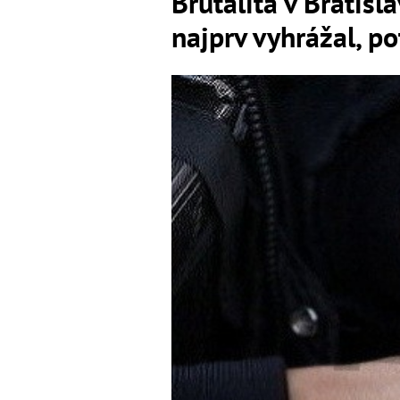
Brutalita v Bratisl
najprv vyhrážal, po