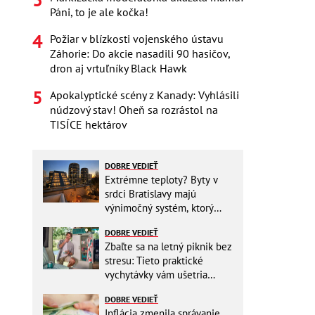
Páni, to je ale kočka!
Požiar v blízkosti vojenského ústavu
Záhorie: Do akcie nasadili 90 hasičov,
dron aj vrtuľníky Black Hawk
Apokalyptické scény z Kanady: Vyhlásili
núdzový stav! Oheň sa rozrástol na
TISÍCE hektárov
DOBRE VEDIEŤ
Extrémne teploty? Byty v
srdci Bratislavy majú
výnimočný systém, ktorý
ešte aj šetrí náklady
DOBRE VEDIEŤ
Zbaľte sa na letný piknik bez
stresu: Tieto praktické
vychytávky vám ušetria
miesto v batohu!
DOBRE VEDIEŤ
Inflácia zmenila správanie