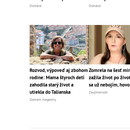
Domáce
Domáce
Rozvod, výpoveď aj zbohom
Zomrela na šesť min
rodine: Mama štyroch detí
zažila život po živo
zahodila starý život a
sa už nebojím, hovo
utiekla do Talianska
Zaujímavosti
Zoznam magazíny