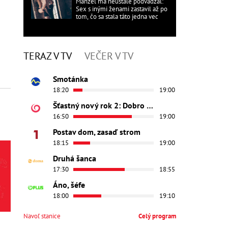
Manžel ma neustále podvádzal:
Sex s inými ženami zastavil až po
tom, čo sa stala táto jedna vec
TERAZ V TV
VEČER V TV
Smotánka
18:20
19:00
Šťastný nový rok 2: Dobro došli
16:50
19:00
Postav dom, zasaď strom
18:15
19:00
Druhá šanca
17:30
18:55
Áno, šéfe
18:00
19:10
Navoľ stanice
Celý program