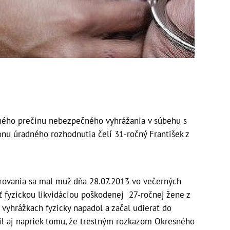
ého prečinu nebezpečného vyhrážania v súbehu s
u úradného rozhodnutia čelí 31-ročný František z
trovania sa mal muž dňa 28.07.2013 vo večerných
ť fyzickou likvidáciou poškodenej 27-ročnej žene z
 vyhrážkach fyzicky napadol a začal udierať do
til aj napriek tomu, že trestným rozkazom Okresného