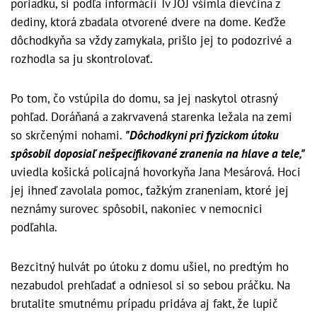
poriadku, si podľa informácií Tv JOJ všimla dievčina z
dediny, ktorá zbadala otvorené dvere na dome. Keďže
dôchodkyňa sa vždy zamykala, prišlo jej to podozrivé a
rozhodla sa ju skontrolovať.
Po tom, čo vstúpila do domu, sa jej naskytol otrasný
pohľad. Doráňaná a zakrvavená starenka ležala na zemi
so skrčenými nohami.
"Dôchodkyni pri fyzickom útoku
spôsobil doposiaľ nešpecifikované zranenia na hlave a tele,"
uviedla košická policajná hovorkyňa Jana Mesárová. Hoci
jej ihneď zavolala pomoc, ťažkým zraneniam, ktoré jej
neznámy surovec spôsobil, nakoniec v nemocnici
podľahla.
Bezcitný hulvát po útoku z domu ušiel, no predtým ho
nezabudol prehľadať a odniesol si so sebou práčku. Na
brutalite smutnému prípadu pridáva aj fakt, že lupič