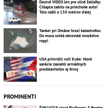
Desivé VIDEO len pre silné žalúdky:
Chlapca zabilo na priechode auto!
Telo našli o 150 metrov ďalej
Tanker pri Ománe hrozí katastrofou:
Do mora uniká obrovské množstvo
ropy!
USA pritvrdili voči Kube: Nové
sankcie zasiahli armádnych
predstaviteľov aj firmy
PROMINENTI
ŠOKUJÚCE slová Plačkovej: S Reném