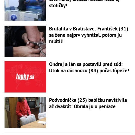
stoličky!
Brutalita v Bratislave: František (31)
sa žene najprv vyhrážal, potom ju
mlátil!
Ondrej a Ján sa postavili pred súd:
Útok na dôchodcu (84) počas lúpeže!
Podvodníčka (25) babičku navštívila
až dvakrát: Obrala ju o peniaze