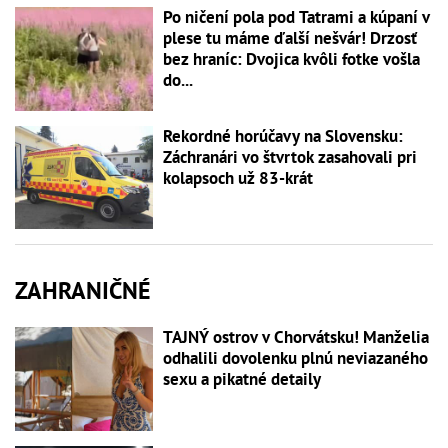
Po ničení pola pod Tatrami a kúpaní v
plese tu máme ďalší nešvár! Drzosť
bez hraníc: Dvojica kvôli fotke vošla
do...
Rekordné horúčavy na Slovensku:
Záchranári vo štvrtok zasahovali pri
kolapsoch už 83-krát
ZAHRANIČNÉ
TAJNÝ ostrov v Chorvátsku! Manželia
odhalili dovolenku plnú neviazaného
sexu a pikatné detaily