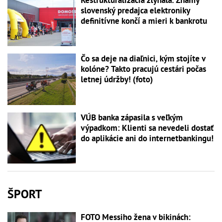
slovenský predajca elektroniky
definitívne končí a mieri k bankrotu
Čo sa deje na diaľnici, kým stojíte v
kolóne? Takto pracujú cestári počas
letnej údržby! (foto)
VÚB banka zápasila s veľkým
výpadkom: Klienti sa nevedeli dostať
do aplikácie ani do internetbankingu!
ŠPORT
FOTO Messiho žena v bikinách: