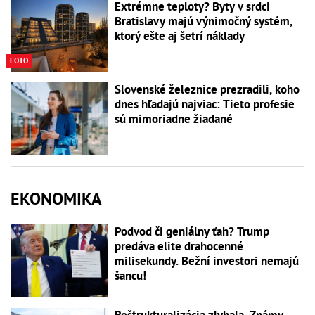
Extrémne teploty? Byty v srdci
Bratislavy majú výnimočný systém,
ktorý ešte aj šetrí náklady
FOTO
Slovenské železnice prezradili, koho
dnes hľadajú najviac: Tieto profesie
sú mimoriadne žiadané
EKONOMIKA
Podvod či geniálny ťah? Trump
predáva elite drahocenné
milisekundy. Bežní investori nemajú
šancu!
Reštrukturalizácia zlyhala. Známy