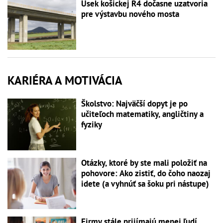
Úsek košickej R4 dočasne uzatvoria
pre výstavbu nového mosta
KARIÉRA A MOTIVÁCIA
Školstvo: Najväčší dopyt je po
učiteľoch matematiky, angličtiny a
fyziky
Otázky, ktoré by ste mali položiť na
pohovore: Ako zistiť, do čoho naozaj
idete (a vyhnúť sa šoku pri nástupe)
Firmy stále prijímajú menej ľudí.