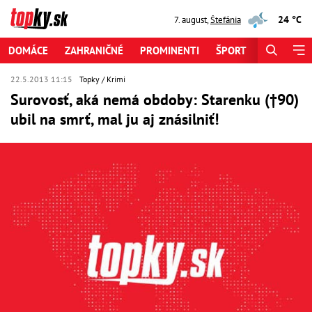
24 °C
7. august
,
Štefánia
DOMÁCE
ZAHRANIČNÉ
PROMINENTI
ŠPORT
ZAUJÍMAV
22.5.2013 11:15
Topky
Krimi
Surovosť, aká nemá obdoby: Starenku (†90)
ubil na smrť, mal ju aj znásilniť!