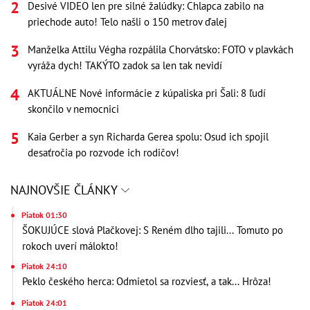
Desivé VIDEO len pre silné žalúdky: Chlapca zabilo na
priechode auto! Telo našli o 150 metrov ďalej
Manželka Attilu Végha rozpálila Chorvátsko: FOTO v plavkách
vyráža dych! TAKÝTO zadok sa len tak nevidí
AKTUÁLNE Nové informácie z kúpaliska pri Šali: 8 ľudí
skončilo v nemocnici
Kaia Gerber a syn Richarda Gerea spolu: Osud ich spojil
desaťročia po rozvode ich rodičov!
NAJNOVŠIE ČLÁNKY
Piatok 01:30
ŠOKUJÚCE slová Plačkovej: S Reném dlho tajili... Tomuto po
rokoch uverí málokto!
Piatok 24:10
Peklo českého herca: Odmietol sa rozviesť, a tak... Hrôza!
Piatok 24:01