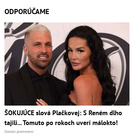
ODPORÚČAME
ŠOKUJÚCE slová Plačkovej: S Reném dlho
tajili... Tomuto po rokoch uverí málokto!
Domáci prominenti