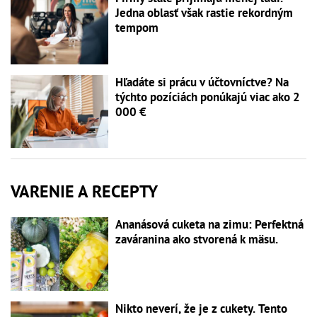
Jedna oblasť však rastie rekordným
tempom
Hľadáte si prácu v účtovníctve? Na
týchto pozíciách ponúkajú viac ako 2
000 €
VARENIE A RECEPTY
Ananásová cuketa na zimu: Perfektná
zaváranina ako stvorená k mäsu.
Nikto neverí, že je z cukety. Tento