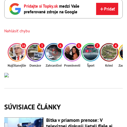
Pridajte si Topky.sk
medzi Vaše
Pridať
preferované zdroje na Google
Nahlásiť chybu
16
3
6
5
7
4
Najčítanejšie
Domáce
Zahraničné
Prominenti
Šport
Krimi
Zaují
SÚVISIACE ČLÁNKY
Bitka v priamom prenose: V
televíznej diskusii lietali fľaše aj