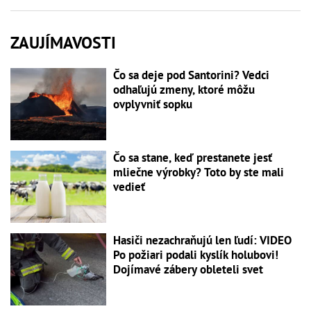
ZAUJÍMAVOSTI
Čo sa deje pod Santorini? Vedci
odhaľujú zmeny, ktoré môžu
ovplyvniť sopku
Čo sa stane, keď prestanete jesť
mliečne výrobky? Toto by ste mali
vedieť
Hasiči nezachraňujú len ľudí: VIDEO
Po požiari podali kyslík holubovi!
Dojímavé zábery obleteli svet