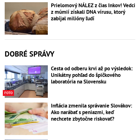
Prielomový NÁLEZ z čias Inkov! Vedci
z múmií získali DNA vírusu, ktorý
zabíjal milióny ľudí
DOBRÉ SPRÁVY
Cesta od odberu krvi až po výsledok:
Unikátny pohľad do špičkového
laboratória na Slovensku
FOTO
Inflácia zmenila správanie Slovákov:
Ako narábať s peniazmi, keď
nechcete zbytočne riskovať?