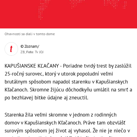
Ohavnosti sa diali v tomto dome
© Zoznam/
ZB,
Foto
: Tv JOJ
KAPUŠIANSKE KĽAČANY - Poriadne tvrdý trest by zaslúžil
25-ročný surovec, ktorý v utorok popoludní veľmi
brutálnym spôsobom napadol starenku v Kapušianskych
Kľačanoch. Skromne žijúcu dôchodkyňu umlátil na smrť a
po bezhlavej bitke údajne aj zneuctil.
Starenka žila veľmi skromne v jednom z rodinných
domov v Kapušianskych Kľačanoch. Práve tam obzvlášť
surovým spôsobom jej život aj vyhasol. Že nie je niečo v