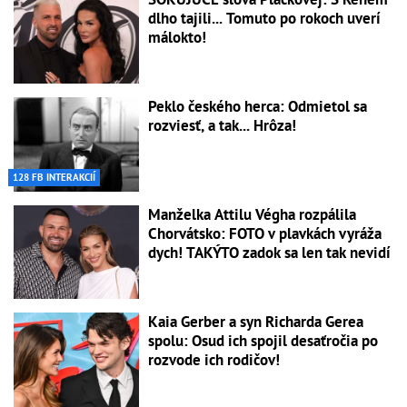
dlho tajili... Tomuto po rokoch uverí
málokto!
Peklo českého herca: Odmietol sa
rozviesť, a tak... Hrôza!
128 FB INTERAKCIÍ
Manželka Attilu Végha rozpálila
Chorvátsko: FOTO v plavkách vyráža
dych! TAKÝTO zadok sa len tak nevidí
Kaia Gerber a syn Richarda Gerea
spolu: Osud ich spojil desaťročia po
rozvode ich rodičov!