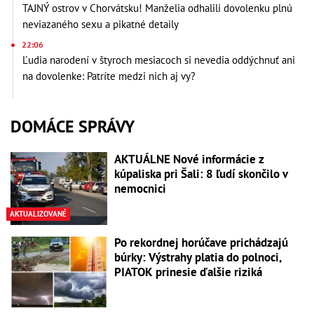
TAJNÝ ostrov v Chorvátsku! Manželia odhalili dovolenku plnú
neviazaného sexu a pikatné detaily
22:06
Ľudia narodení v štyroch mesiacoch si nevedia oddýchnuť ani
na dovolenke: Patríte medzi nich aj vy?
DOMÁCE SPRÁVY
AKTUÁLNE Nové informácie z
kúpaliska pri Šali: 8 ľudí skončilo v
nemocnici
AKTUALIZOVANÉ
Po rekordnej horúčave prichádzajú
búrky: Výstrahy platia do polnoci,
PIATOK prinesie ďalšie riziká