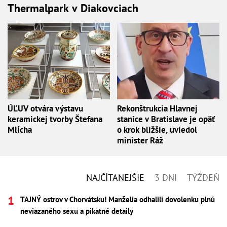
Thermalpark v Diakovciach
ÚĽUV otvára výstavu
Rekonštrukcia Hlavnej
keramickej tvorby Štefana
stanice v Bratislave je opäť
Mlícha
o krok bližšie, uviedol
minister Ráž
NAJČÍTANEJŠIE
3 DNI
TÝŽDEŇ
TAJNÝ ostrov v Chorvátsku! Manželia odhalili dovolenku plnú
neviazaného sexu a pikatné detaily