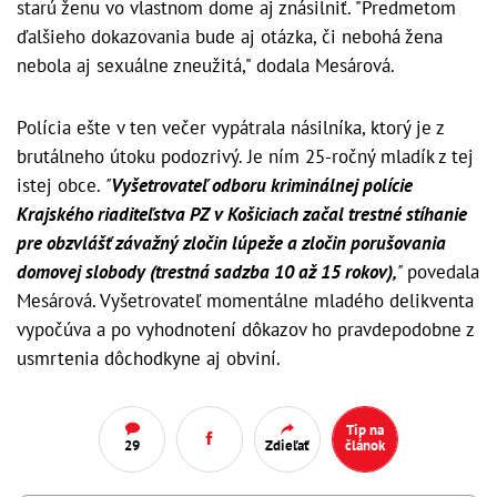
starú ženu vo vlastnom dome aj znásilniť. "Predmetom
ďalšieho dokazovania bude aj otázka, či nebohá žena
nebola aj sexuálne zneužitá," dodala Mesárová.
Polícia ešte v ten večer vypátrala násilníka, ktorý je z
brutálneho útoku podozrivý. Je ním 25-ročný mladík z tej
istej obce.
"
Vyšetrovateľ odboru kriminálnej polície
Krajského riaditeľstva PZ v Košiciach začal trestné stíhanie
pre obzvlášť závažný zločin lúpeže a zločin porušovania
domovej slobody (trestná sadzba 10 až 15 rokov),
"
povedala
Mesárová. Vyšetrovateľ momentálne mladého delikventa
vypočúva a po vyhodnotení dôkazov ho pravdepodobne z
usmrtenia dôchodkyne aj obviní.
Tip na
29
Zdieľať
článok