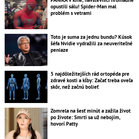
PANIKA v kine, návštevníci hromadne
opustili sálu! Spider-Man mal
problém s vetrami
Toto je suma za jednu bundu? Kúsok
šéfa Nvidie vydražili za neuveriteľné
peniaze
5 najdôležitejších rád ortopéda pre
zdravé kosti a kĺby: Začať treba oveľa
skôr, než začnú bolieť
Zomrela na šesť minút a zažila život
po živote: Smrti sa už nebojím,
hovorí Patty