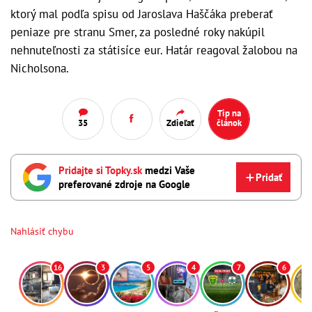
ktorý mal podľa spisu od Jaroslava Haščáka preberať
peniaze pre stranu Smer, za posledné roky nakúpil
nehnuteľnosti za státisíce eur. Határ reagoval žalobou na
Nicholsona.
Tip na
35
Zdieľať
článok
Pridajte si Topky.sk
medzi Vaše
Pridať
preferované zdroje na Google
Nahlásiť chybu
16
3
5
4
7
6