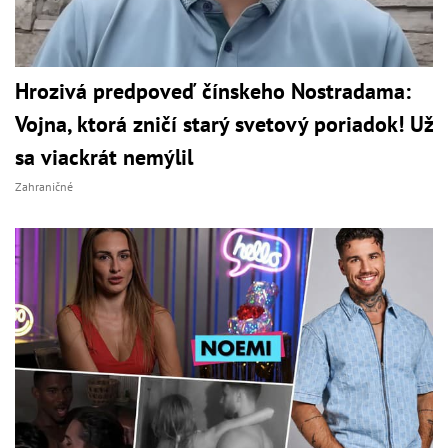
Hrozivá predpoveď čínskeho Nostradama:
Vojna, ktorá zničí starý svetový poriadok! Už
sa viackrát nemýlil
Zahraničné