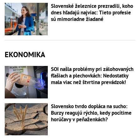
Slovenské železnice prezradili, koho
dnes hľadajú najviac: Tieto profesie
sú mimoriadne žiadané
EKONOMIKA
SOI našla problémy pri zálohovaných
fľašiach a plechovkách: Nedostatky
mala viac než štvrtina prevádzok!
Slovensko tvrdo dopláca na sucho:
Burzy reagujú rýchlo, kedy pocítime
horúčavy v peňaženkách?