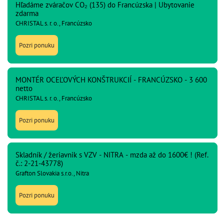
Hľadáme zváračov CO₂ (135) do Francúzska | Ubytovanie
zdarma
CHRISTAL s. r. o., Francúzsko
Pozri ponuku
MONTÉR OCEĽOVÝCH KONŠTRUKCIÍ - FRANCÚZSKO - 3 600
netto
CHRISTAL s. r. o., Francúzsko
Pozri ponuku
Skladník / žeriavnik s VZV - NITRA - mzda až do 1600€ ! (Ref.
č.: 2-21-43778)
Grafton Slovakia s.r.o., Nitra
Pozri ponuku