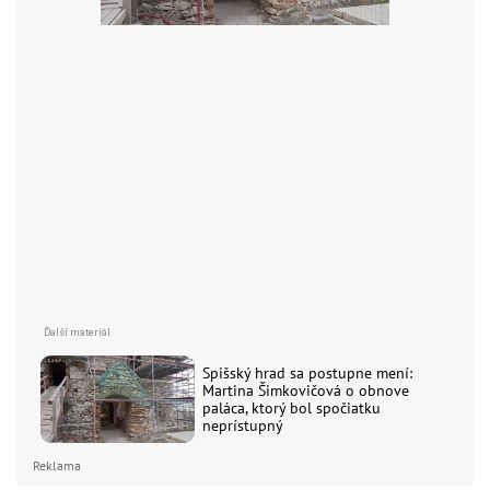
Spišský hrad sa postupne mení:
Martina Šimkovičová o obnove
paláca, ktorý bol spočiatku
neprístupný
Reklama