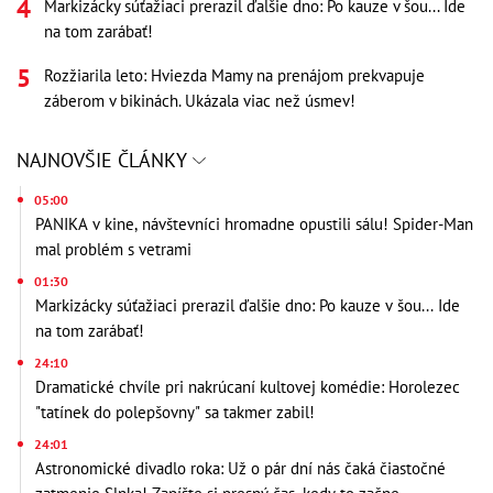
Markizácky súťažiaci prerazil ďalšie dno: Po kauze v šou... Ide
na tom zarábať!
Rozžiarila leto: Hviezda Mamy na prenájom prekvapuje
záberom v bikinách. Ukázala viac než úsmev!
NAJNOVŠIE ČLÁNKY
05:00
PANIKA v kine, návštevníci hromadne opustili sálu! Spider-Man
mal problém s vetrami
01:30
Markizácky súťažiaci prerazil ďalšie dno: Po kauze v šou... Ide
na tom zarábať!
24:10
Dramatické chvíle pri nakrúcaní kultovej komédie: Horolezec
"tatínek do polepšovny" sa takmer zabil!
24:01
Astronomické divadlo roka: Už o pár dní nás čaká čiastočné