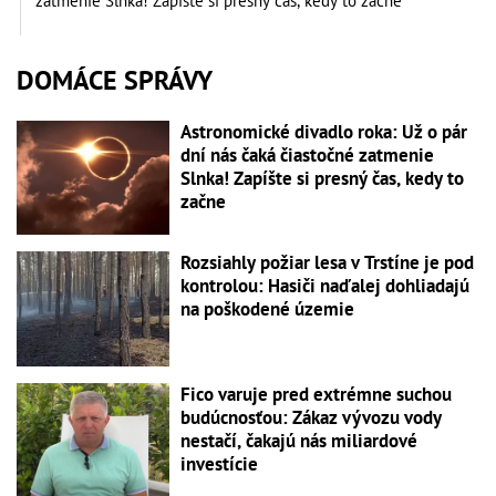
zatmenie Slnka! Zapíšte si presný čas, kedy to začne
DOMÁCE SPRÁVY
Astronomické divadlo roka: Už o pár
dní nás čaká čiastočné zatmenie
Slnka! Zapíšte si presný čas, kedy to
začne
Rozsiahly požiar lesa v Trstíne je pod
kontrolou: Hasiči naďalej dohliadajú
na poškodené územie
Fico varuje pred extrémne suchou
budúcnosťou: Zákaz vývozu vody
nestačí, čakajú nás miliardové
investície