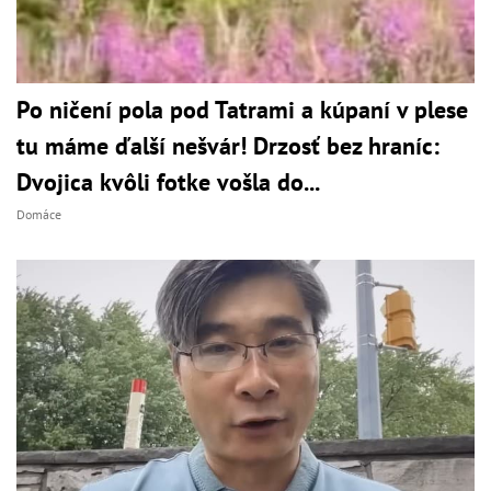
Po ničení pola pod Tatrami a kúpaní v plese
tu máme ďalší nešvár! Drzosť bez hraníc:
Dvojica kvôli fotke vošla do...
Domáce