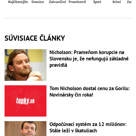
Najčítanejšie
Domáce
Zahraničné
Prominenti
Šport
Krimi
Zaují
SÚVISIACE ČLÁNKY
Nicholson: Prameňom korupcie na
Slovensku je, že nefungujú základné
pravidlá
Tom Nicholson dostal cenu za Gorilu:
Novinársky čin roka!
Odpočúvací systém za 12 miliónov:
Stále leží v škatuliach