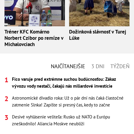
Tréner KFC Komárno
Dožinková slávnosť v Turej
Norbert Czibor po remíze v
Lúke
Michalovciach
NAJČÍTANEJŠIE
3 DNI
TÝŽDEŇ
Fico varuje pred extrémne suchou budúcnosťou: Zákaz
vývozu vody nestačí, čakajú nás miliardové investície
Astronomické divadlo roka: Už o pár dní nás čaká čiastočné
zatmenie Slnka! Zapíšte si presný čas, kedy to začne
Desivé vyhlásenie veliteľa: Rusko už NATO a Európu
zneškodnilo! Aliancia Moskve neublíži