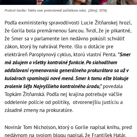
Protest Gorila: Takto sme protestovali začiatkom roka. (Zdroj: SITA)
Podľa exministerky spravodlivosti Lucie Žitňanskej hrozí,
že Gorila bola premárnenou šancou. Tvrdí, že je pikantné,
že Smer sa v parlamente len nedávno pokúsil schváliť
zákon, ktorý by nahrával Pente. Išlo o dotácie pre
elektráreň Paroplynový cyklus, ktorú vlastní Penta.
"Smer
má záujem o všetky kontrolné funkcie. Po siahodlhom
odďaľovaní vymenovania generálneho prokurátora sa už v
kuloároch spomínajú nové mená. Smer k tomu ešte blokuje
zvolenie šéfa Najvyššieho kontrolného úradu,"
povedala
Topkám Žitňanská. Podľa nej krajina potrebuje väčšie
oddelenie polície od politiky, otvorenejšiu justíciu a
zásadné zmeny na prokuratúre.
Novinár Tom Nicholson, ktorý o Gorile napísal knihu, pred
nedávnom na svojom blogu napísal, že František Határ,