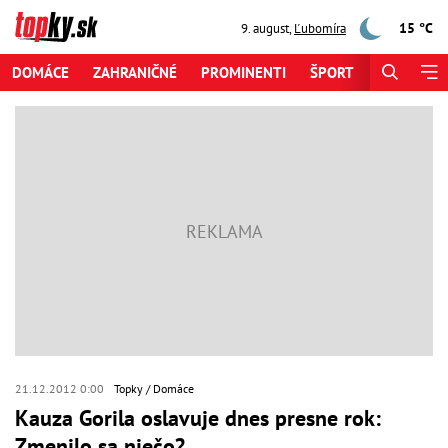
15 °C
9. august
,
Ľubomíra
DOMÁCE
ZAHRANIČNÉ
PROMINENTI
ŠPORT
ZAUJÍMAV
21.12.2012 0:00
Topky
Domáce
Kauza Gorila oslavuje dnes presne rok:
Zmenilo sa niečo?