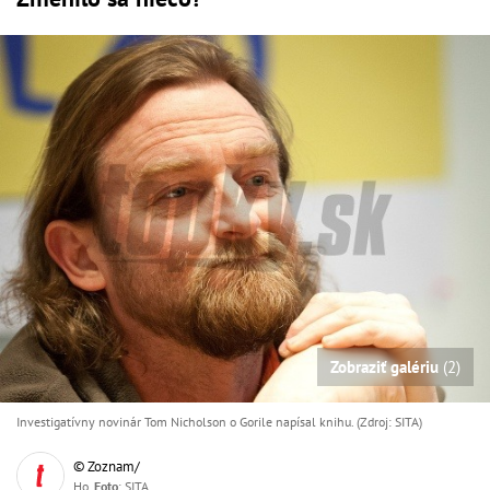
Zobraziť galériu
(2)
Investigatívny novinár Tom Nicholson o Gorile napísal knihu. (Zdroj: SITA)
© Zoznam/
Ho,
Foto
: SITA