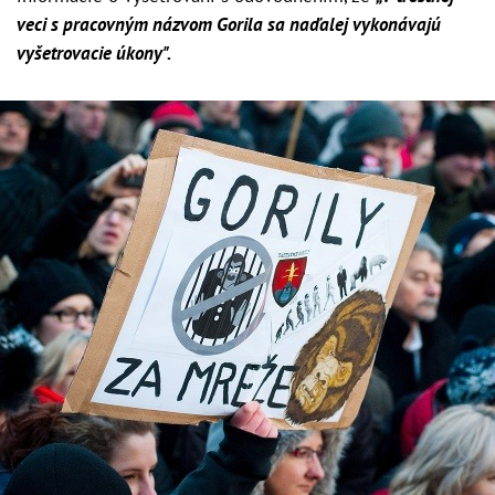
veci s pracovným názvom Gorila sa naďalej vykonávajú
vyšetrovacie úkony".