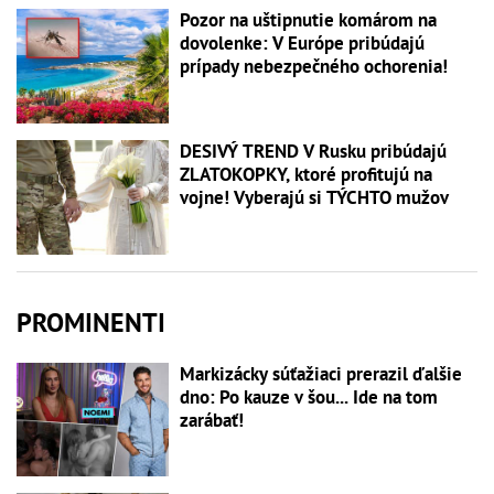
Pozor na uštipnutie komárom na
dovolenke: V Európe pribúdajú
prípady nebezpečného ochorenia!
DESIVÝ TREND V Rusku pribúdajú
ZLATOKOPKY, ktoré profitujú na
vojne! Vyberajú si TÝCHTO mužov
PROMINENTI
Markizácky súťažiaci prerazil ďalšie
dno: Po kauze v šou... Ide na tom
zarábať!