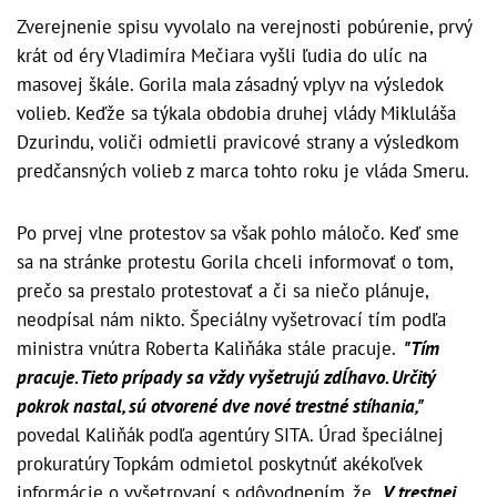
Zverejnenie spisu vyvolalo na verejnosti pobúrenie, prvý
krát od éry Vladimíra Mečiara vyšli ľudia do ulíc na
masovej škále. Gorila mala zásadný vplyv na výsledok
volieb. Keďže sa týkala obdobia druhej vlády Mikluláša
Dzurindu, voliči odmietli pravicové strany a výsledkom
predčansných volieb z marca tohto roku je vláda Smeru.
Po prvej vlne protestov sa však pohlo máločo. Keď sme
sa na stránke protestu Gorila chceli informovať o tom,
prečo sa prestalo protestovať a či sa niečo plánuje,
neodpísal nám nikto. Špeciálny vyšetrovací tím podľa
ministra vnútra Roberta Kaliňáka stále pracuje.
"Tím
pracuje. Tieto prípady sa vždy vyšetrujú zdĺhavo. Určitý
pokrok nastal, sú otvorené dve nové trestné stíhania,"
povedal Kaliňák podľa agentúry SITA. Úrad špeciálnej
prokuratúry Topkám odmietol poskytnúť akékoľvek
informácie o vyšetrovaní s odôvodnením, že
„V trestnej