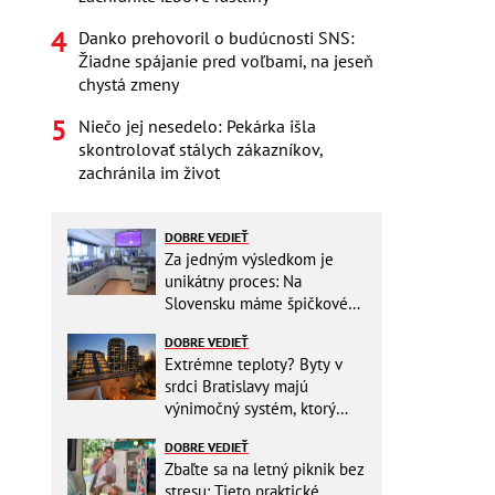
Danko prehovoril o budúcnosti SNS:
Žiadne spájanie pred voľbami, na jeseň
chystá zmeny
Niečo jej nesedelo: Pekárka išla
skontrolovať stálych zákazníkov,
zachránila im život
DOBRE VEDIEŤ
Za jedným výsledkom je
unikátny proces: Na
Slovensku máme špičkové
pracovisko
DOBRE VEDIEŤ
Extrémne teploty? Byty v
srdci Bratislavy majú
výnimočný systém, ktorý
ešte aj šetrí náklady
DOBRE VEDIEŤ
Zbaľte sa na letný piknik bez
stresu: Tieto praktické