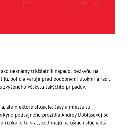
 ako neznámy tridsiatnik napadol bežkyňu na
il ju, polícia varuje pred podobnými útokmi a radí,
as zvýšeného výskytu takýchto prípadov.
, ale niektoré situácie, časy a miesta sú
orkyne policajného prezídia Andrey Dobiášovej sú
riziku, o to viac, keď majú na ušiach slúchadlá.