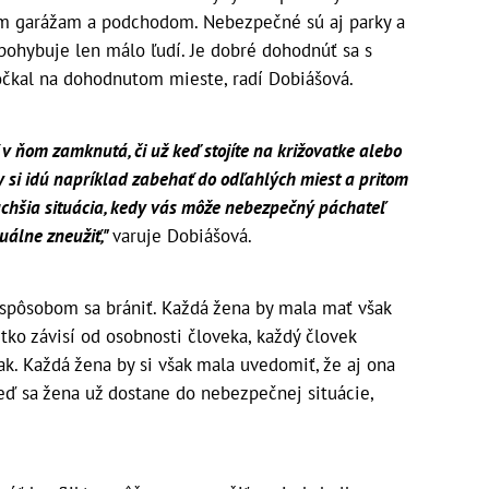
m garážam a podchodom. Nebezpečné sú aj parky a
 pohybuje len málo ľudí. Je dobré dohodnúť sa s
počkal na dohodnutom mieste, radí Dobiášová.
 v ňom zamknutá, či už keď stojíte na križovatke alebo
ny si idú napríklad zabehať do odľahlých miest a pritom
uchšia situácia, kedy vás môže nebezpečný páchateľ
uálne zneužiť,"
varuje Dobiášová.
 spôsobom sa brániť. Každá žena by mala mať však
ko závisí od osobnosti človeka, každý človek
ak. Každá žena by si však mala uvedomiť, že aj ona
eď sa žena už dostane do nebezpečnej situácie,