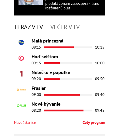
produkt ženám zabezpečí krásnu
rozžiarenú pleť
TERAZ V TV
VEČER V TV
Malá princezná
08:15
10:15
Hoď svišťom
09:15
10:00
Nebíčko v papuľke
09:20
09:50
Frasier
09:00
09:40
Nové bývanie
08:20
09:45
Navoľ stanice
Celý program