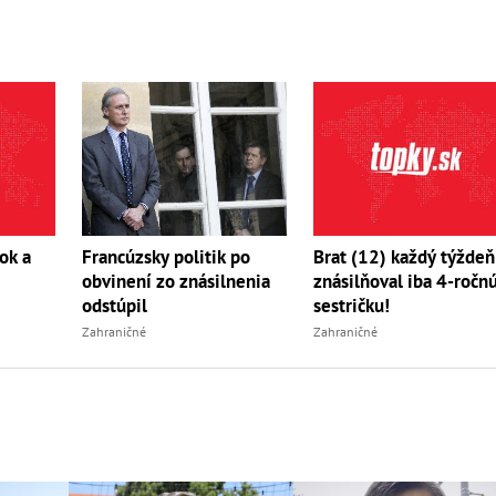
ok a
Francúzsky politik po
Brat (12) každý týždeň
obvinení zo znásilnenia
znásilňoval iba 4-ročn
odstúpil
sestričku!
Zahraničné
Zahraničné