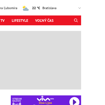
jtra Ľubomíra
22 °C
 TV
LIFESTYLE
VOĽNÝ ČAS
STREAM
NAŽIVO
Dua Lipa