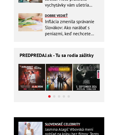
vychytávky vám ušetria
miesto v batohu!
DOBRE VEDIEŤ
Inflácia zmenila správanie
Slovákov: Ako narábať s
peniazmi, keď nechcete
zbytočne riskovať?
PREDPREDAJ
.sk - Tu sa rodia zážitky
SLOVENSKÉ CELEBRITY
Jasmina Alagič Vrbovská mení
pohľad na krásu bez filtrov: Tento