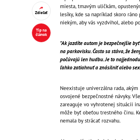
miesta, tmavým uličkám, opustený
Zdieľať
lesíky, kde sa napríklad skoro ráno
niekým, aby vás vyzdvihol, alebo 
Tip na
článok
"Ak jazdíte autom je bezpečnejšie byť
na parkovisku. Často sa stáva, že že
počúvajú len hudbu. Je to najjednod
ľahko zatiahnuť a znásilniť alebo sex
Neexistuje univerzálna rada, akým
osvojené bezpečnostné návyky. Všet
zareaguje vo vyhrotenej situácii in
môže byť obeťou trestného činu. K
nemala by strácať rozvahu.