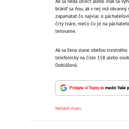
Ak sa nedá utiecť alebo inak sa vyh
brániť sa ňou, ak v nej má obranný 
zapamätať čo najviac o páchateľovi
črty tváre, niečo čo je na páchateľ
tetovanie.
Ak sa žena stane obeťou trestného č
telefonicky na čísle 158 alebo oso
Dobiášová.
Pridajte si Topky.sk
medzi Vaše p
Nahlásiť chybu