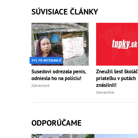
SÚVISIACE ČLÁNKY
391 FB INTERAKCIÍ
Susedovi odrezala penis,
Zneužil šesť školáč
odniesla ho na políciu!
priateľku v putách
znásilnil!
Zahraničné
Zahraničné
ODPORÚČAME