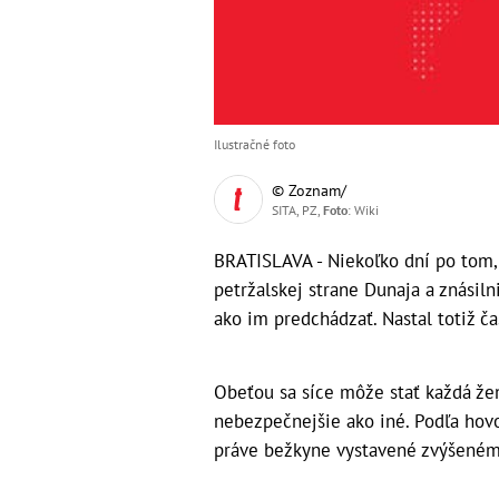
Ilustračné foto
© Zoznam/
SITA, PZ,
Foto
: Wiki
BRATISLAVA - Niekoľko dní po tom,
petržalskej strane Dunaja a znásiln
ako im predchádzať. Nastal totiž č
Obeťou sa síce môže stať každá žena
nebezpečnejšie ako iné. Podľa hov
práve bežkyne vystavené zvýšenému 