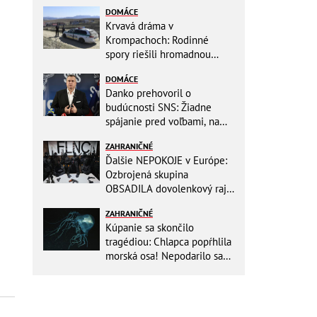
DOMÁCE
Krvavá dráma v
Krompachoch: Rodinné
spory riešili hromadnou
bitkou s lopatami a nožom!
DOMÁCE
Danko prehovoril o
budúcnosti SNS: Žiadne
spájanie pred voľbami, na
jeseň chystá zmeny
ZAHRANIČNÉ
Ďalšie NEPOKOJE v Európe:
Ozbrojená skupina
OBSADILA dovolenkový raj,
TOTO odkazuje všetkým
ZAHRANIČNÉ
turistom!
Kúpanie sa skončilo
tragédiou: Chlapca popŕhlila
morská osa! Nepodarilo sa
ho zachrániť