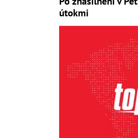
Po znásilnení v Pet
útokmi