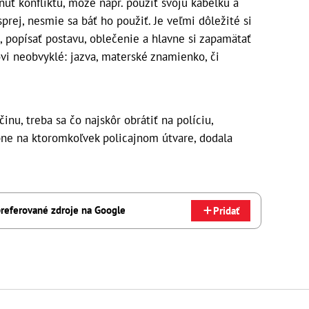
núť konfliktu, môže napr. použiť svoju kabelku a
sprej, nesmie sa báť ho použiť. Je veľmi dôležité si
, popísať postavu, oblečenie a hlavne si zapamätať
ovi neobvyklé: jazva, materské znamienko, či
inu, treba sa čo najskôr obrátiť na políciu,
bne na ktoromkoľvek policajnom útvare, dodala
referované zdroje na Google
Pridať