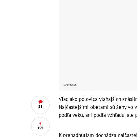
Reklama
Viac ako polovica vlaňajších znási
Najčastejšími obeťami sú ženy vo v
25
podľa veku, ani podľa vzhľadu, ale p
191
K prepadnutiam dochádza najčastej