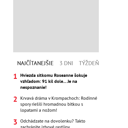
NAJČÍTANEJŠIE
3 DNI
TÝŽDEŇ
Hviezda sitkomu Roseanne šokuje
vzhľadom: 91 kíl dole... Je na
nespoznanie!
Krvavá dráma v Krompachoch: Rodinné
spory riešili hromadnou bitkou s
lopatami a nožom!
Odchádzate na dovolenku? Takto
zachránite izbové rastliny