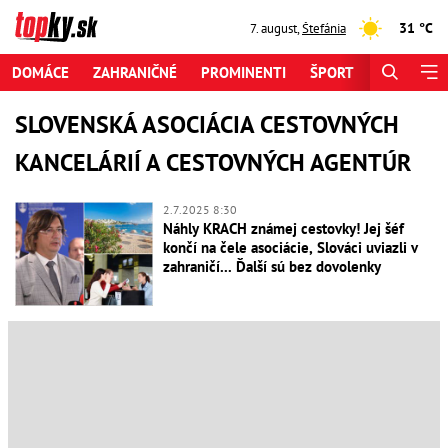
31 °C
7. august
,
Štefánia
DOMÁCE
ZAHRANIČNÉ
PROMINENTI
ŠPORT
ZAUJÍMAV
SLOVENSKÁ ASOCIÁCIA CESTOVNÝCH
KANCELÁRIÍ A CESTOVNÝCH AGENTÚR
2.7.2025 8:30
Náhly KRACH známej cestovky! Jej šéf
končí na čele asociácie, Slováci uviazli v
zahraničí... Ďalší sú bez dovolenky