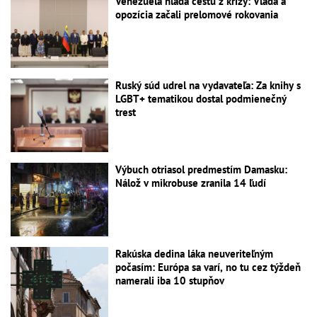
Venezuela hľadá cestu z krízy: Vláda a
opozícia začali prelomové rokovania
Ruský súd udrel na vydavateľa: Za knihy s
LGBT+ tematikou dostal podmienečný
trest
Výbuch otriasol predmestím Damasku:
Nálož v mikrobuse zranila 14 ľudí
Rakúska dedina láka neuveriteľným
počasím: Európa sa varí, no tu cez týždeň
namerali iba 10 stupňov