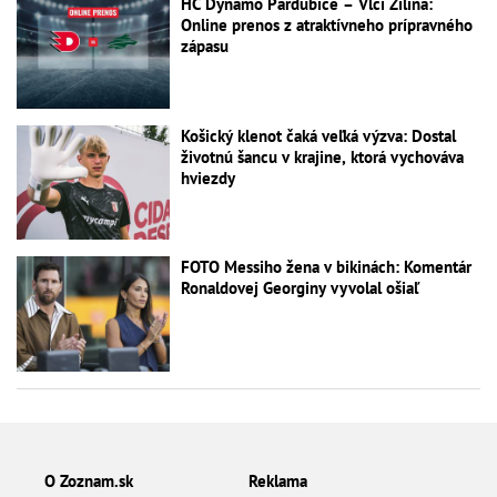
HC Dynamo Pardubice – Vlci Žilina:
Online prenos z atraktívneho prípravného
zápasu
Košický klenot čaká veľká výzva: Dostal
životnú šancu v krajine, ktorá vychováva
hviezdy
FOTO Messiho žena v bikinách: Komentár
Ronaldovej Georginy vyvolal ošiaľ
O Zoznam.sk
Reklama