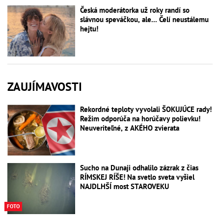
Česká moderátorka už roky randí so
slávnou speváčkou, ale... Čelí neustálemu
hejtu!
ZAUJÍMAVOSTI
Rekordné teploty vyvolali ŠOKUJÚCE rady!
Režim odporúča na horúčavy polievku!
Neuveriteľné, z AKÉHO zvierata
Sucho na Dunaji odhalilo zázrak z čias
RÍMSKEJ RÍŠE! Na svetlo sveta vyšiel
NAJDLHŠÍ most STAROVEKU
FOTO