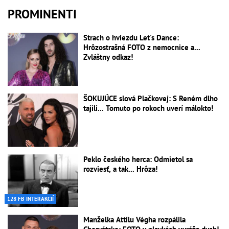
PROMINENTI
Strach o hviezdu Let's Dance:
Hrôzostrašná FOTO z nemocnice a...
Zvláštny odkaz!
ŠOKUJÚCE slová Plačkovej: S Reném dlho
tajili... Tomuto po rokoch uverí málokto!
Peklo českého herca: Odmietol sa
rozviesť, a tak... Hrôza!
128 FB INTERAKCIÍ
Manželka Attilu Végha rozpálila