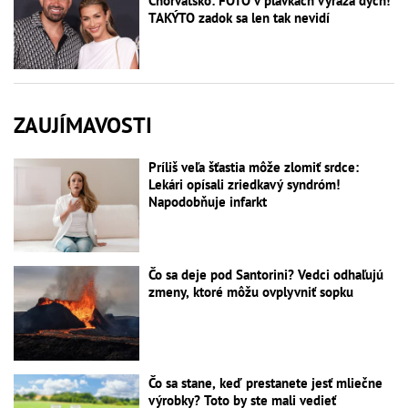
Chorvátsko: FOTO v plavkách vyráža dych!
TAKÝTO zadok sa len tak nevidí
ZAUJÍMAVOSTI
Príliš veľa šťastia môže zlomiť srdce:
Lekári opísali zriedkavý syndróm!
Napodobňuje infarkt
Čo sa deje pod Santorini? Vedci odhaľujú
zmeny, ktoré môžu ovplyvniť sopku
Čo sa stane, keď prestanete jesť mliečne
výrobky? Toto by ste mali vedieť