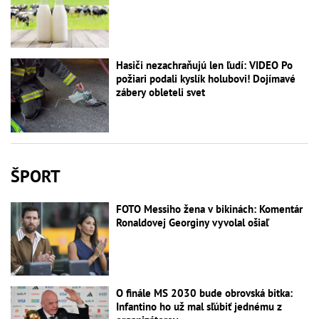
Hasiči nezachraňujú len ľudí: VIDEO Po
požiari podali kyslík holubovi! Dojímavé
zábery obleteli svet
ŠPORT
FOTO Messiho žena v bikinách: Komentár
Ronaldovej Georginy vyvolal ošiaľ
O finále MS 2030 bude obrovská bitka:
Infantino ho už mal sľúbiť jednému z