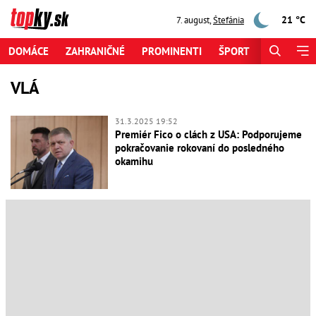
21 °C
7. august
,
Štefánia
DOMÁCE
ZAHRANIČNÉ
PROMINENTI
ŠPORT
ZAUJÍMAV
VLÁ
31.3.2025 19:52
Premiér Fico o clách z USA: Podporujeme
pokračovanie rokovaní do posledného
okamihu