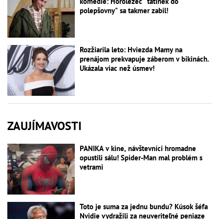
komédie: Horolezec "tatínek do
polepšovny" sa takmer zabil!
Rozžiarila leto: Hviezda Mamy na
prenájom prekvapuje záberom v bikinách.
Ukázala viac než úsmev!
ZAUJÍMAVOSTI
PANIKA v kine, návštevníci hromadne
opustili sálu! Spider-Man mal problém s
vetrami
Toto je suma za jednu bundu? Kúsok šéfa
Nvidie vydražili za neuveriteľné peniaze