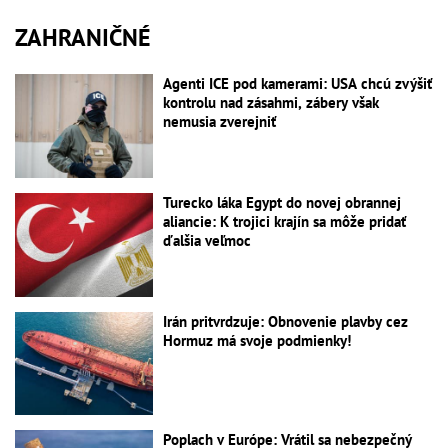
ZAHRANIČNÉ
Agenti ICE pod kamerami: USA chcú zvýšiť
kontrolu nad zásahmi, zábery však
nemusia zverejniť
Turecko láka Egypt do novej obrannej
aliancie: K trojici krajín sa môže pridať
ďalšia veľmoc
Irán pritvrdzuje: Obnovenie plavby cez
Hormuz má svoje podmienky!
Poplach v Európe: Vrátil sa nebezpečný