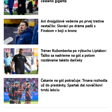
českého giganta
Ani dvojgólové vedenie po prvej tretine
nestačilo: Slováci po dráme padli s
Fínskom v boji o bronz
Tréner Ružomberka po výbuchu Liptákov:
Ťažko sa nadrieme na gól a potom
rozdávame takéto darčeky
Čakanie na gól pokračuje: Trnava rozhodla
už do prestávky, Spartak dal nováčikovi
tvrdú lekciu