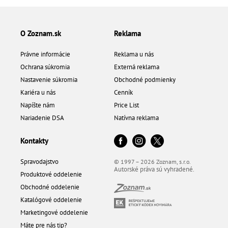
O Zoznam.sk
Reklama
Právne informácie
Reklama u nás
Ochrana súkromia
Externá reklama
Nastavenie súkromia
Obchodné podmienky
Kariéra u nás
Cenník
Napíšte nám
Price List
Nariadenie DSA
Natívna reklama
Kontakty
Spravodajstvo
© 1997 – 2026 Zoznam, s.r.o.
Autorské práva sú vyhradené.
Produktové oddelenie
Obchodné oddelenie
Katalógové oddelenie
Marketingové oddelenie
Máte pre nás tip?