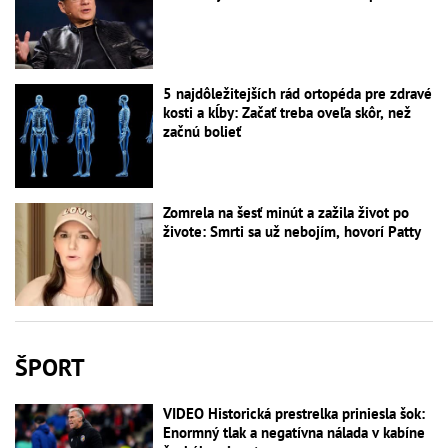
5 najdôležitejších rád ortopéda pre zdravé
kosti a kĺby: Začať treba oveľa skôr, než
začnú bolieť
Zomrela na šesť minút a zažila život po
živote: Smrti sa už nebojím, hovorí Patty
ŠPORT
VIDEO Historická prestrelka priniesla šok:
Enormný tlak a negatívna nálada v kabíne