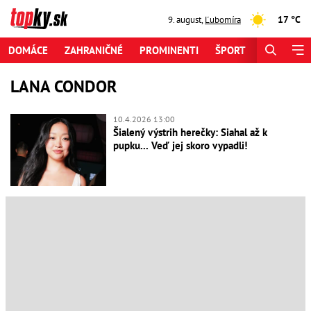
17 °C
9. august
,
Ľubomíra
DOMÁCE
ZAHRANIČNÉ
PROMINENTI
ŠPORT
ZAUJÍMAV
LANA CONDOR
10.4.2026 13:00
Šialený výstrih herečky: Siahal až k
pupku... Veď jej skoro vypadli!