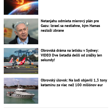
Netanjahu odmieta mierový plán pre
Gazu: Izrael sa nestiahne, kým Hamas
nezloží zbrane
Obrovská dráma na letisku v Sydney:
VIDEO Dve lietadlá delili od zrážky len
sekundy!
Obrovský úlovok: Na lodi objavili 1,3 tony
ketamínu za viac než 100 miliónov eur