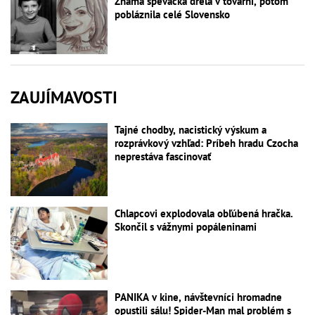
Známa speváčka drela v továrni, potom
pobláznila celé Slovensko
ZAUJÍMAVOSTI
Tajné chodby, nacistický výskum a
rozprávkový vzhľad: Príbeh hradu Czocha
neprestáva fascinovať
Chlapcovi explodovala obľúbená hračka.
Skončil s vážnymi popáleninami
PANIKA v kine, návštevníci hromadne
opustili sálu! Spider-Man mal problém s