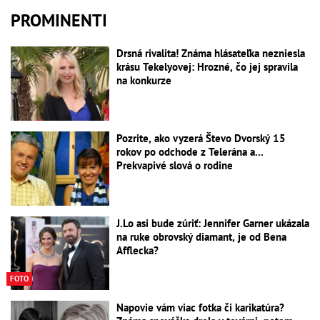
PROMINENTI
Drsná rivalita! Známa hlásateľka nezniesla
krásu Tekelyovej: Hrozné, čo jej spravila
na konkurze
Pozrite, ako vyzerá Števo Dvorský 15
rokov po odchode z Telerána a...
Prekvapivé slová o rodine
J.Lo asi bude zúriť: Jennifer Garner ukázala
na ruke obrovský diamant, je od Bena
Afflecka?
FOTO
Napovie vám viac fotka či karikatúra?