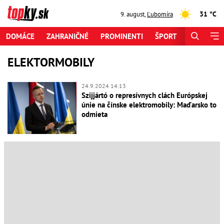
31 °C
9. august
,
Ľubomíra
DOMÁCE
ZAHRANIČNÉ
PROMINENTI
ŠPORT
ZAUJÍMAV
ELEKTORMOBILY
24.9.2024 14:13
Szijjártó o represívnych clách Európskej
únie na čínske elektromobily: Maďarsko to
odmieta