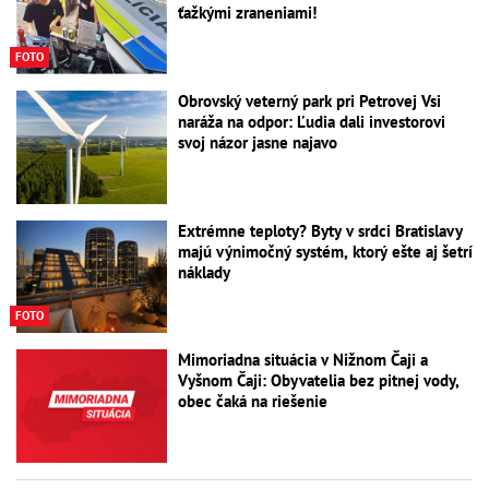
ťažkými zraneniami!
FOTO
Obrovský veterný park pri Petrovej Vsi
naráža na odpor: Ľudia dali investorovi
svoj názor jasne najavo
Extrémne teploty? Byty v srdci Bratislavy
majú výnimočný systém, ktorý ešte aj šetrí
náklady
FOTO
Mimoriadna situácia v Nižnom Čaji a
Vyšnom Čaji: Obyvatelia bez pitnej vody,
obec čaká na riešenie