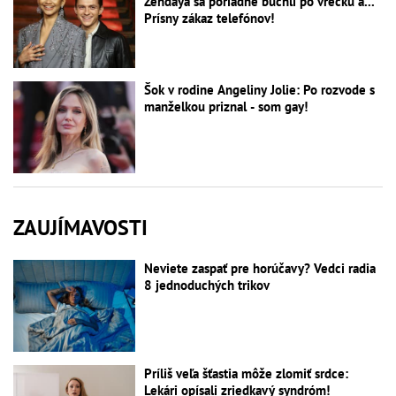
Zendaya sa poriadne buchli po vrecku a...
Prísny zákaz telefónov!
Šok v rodine Angeliny Jolie: Po rozvode s
manželkou priznal - som gay!
ZAUJÍMAVOSTI
Neviete zaspať pre horúčavy? Vedci radia
8 jednoduchých trikov
Príliš veľa šťastia môže zlomiť srdce:
Lekári opísali zriedkavý syndróm!