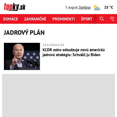
25 °C
7. august
,
Štefánia
DOMÁCE
ZAHRANIČNÉ
PROMINENTI
ŠPORT
ZAUJÍMAV
JADROVÝ PLÁN
24.8.2024 6:26
KĽDR ostro odsudzuje novú americkú
jadrovú stratégiu: Schválil ju Biden