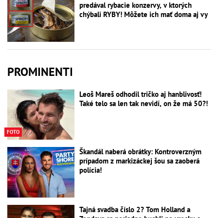
predával rybacie konzervy, v ktorých
chýbali RYBY! Môžete ich mať doma aj vy
PROMINENTI
Leoš Mareš odhodil tričko aj hanblivosť!
Také telo sa len tak nevidí, on že má 50?!
FOTO
Škandál naberá obrátky: Kontroverzným
prípadom z markizáckej šou sa zaoberá
polícia!
Tajná svadba číslo 2? Tom Holland a