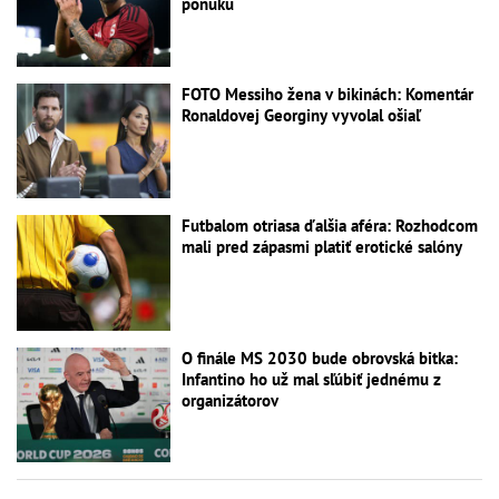
ponuku
FOTO Messiho žena v bikinách: Komentár
Ronaldovej Georginy vyvolal ošiaľ
Futbalom otriasa ďalšia aféra: Rozhodcom
mali pred zápasmi platiť erotické salóny
O finále MS 2030 bude obrovská bitka:
Infantino ho už mal sľúbiť jednému z
organizátorov