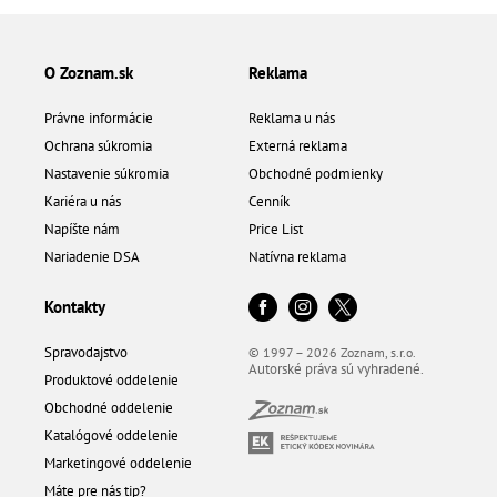
O Zoznam.sk
Reklama
Právne informácie
Reklama u nás
Ochrana súkromia
Externá reklama
Nastavenie súkromia
Obchodné podmienky
Kariéra u nás
Cenník
Napíšte nám
Price List
Nariadenie DSA
Natívna reklama
Kontakty
Spravodajstvo
© 1997 – 2026 Zoznam, s.r.o.
Autorské práva sú vyhradené.
Produktové oddelenie
Obchodné oddelenie
Katalógové oddelenie
Marketingové oddelenie
Máte pre nás tip?