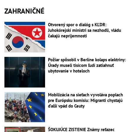
ZAHRANIČNÉ
Otvorený spor o dialóg s KĽDR:
Juhokórejskí ministri sa nezhodli, vládu
čakajú nepríjemnosti
Požiar spôsobil v Berlíne kolaps elektriny:
Úrady museli tisícom ľudí zatiahnuť
ubytovanie v hoteloch
Mobilizácia na sieťach vyvoláva poplach
pre Európsku komisiu: Migranti chystajú
ďalší vpád do Ceuty
ŠOKUJÚCE ZISTENIE Známy reťazec