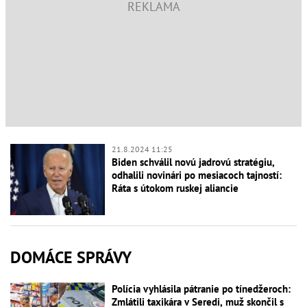
21.8.2024 11:25
Biden schválil novú jadrovú stratégiu,
odhalili novinári po mesiacoch tajností:
Ráta s útokom ruskej aliancie
DOMÁCE SPRÁVY
Polícia vyhlásila pátranie po tínedžeroch:
Zmlátili taxikára v Seredi, muž skončil s